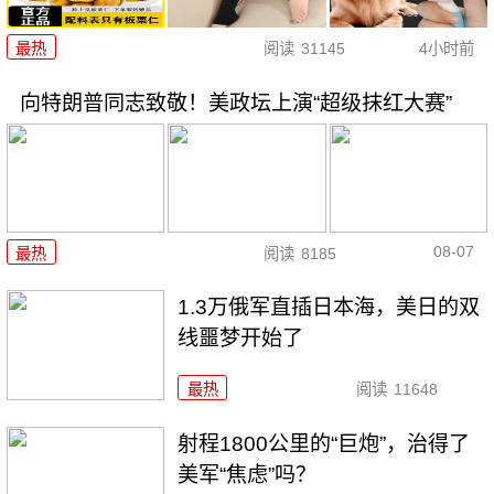
最热
阅读
31145
4小时前
向特朗普同志致敬！美政坛上演“超级抹红大赛”
08-07
最热
阅读
8185
1.3万俄军直插日本海，美日的双
线噩梦开始了
最热
阅读
11648
射程1800公里的“巨炮”，治得了
美军“焦虑”吗？