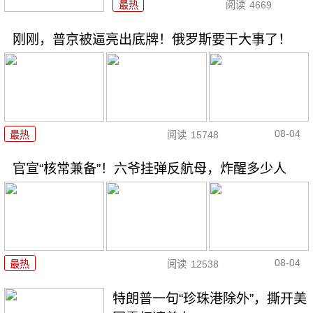
最热
阅读
4669
刚刚，普京被逼亮出底牌！俄罗斯要干大事了！
08-04
最热
阅读
15748
官宣“核常兼备”！六爷挂弹反航母，炸醒多少人
08-04
最热
阅读
12538
特朗普一句“珍珠港除外”，撕开美