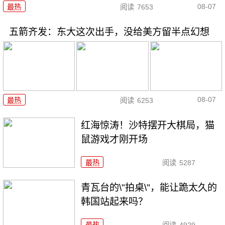
08-07
最热
阅读
7653
五箭齐发：东大这次出手，没给美方留半点幻想
08-07
最热
阅读
6253
红海惊涛！沙特摆开大棋局，猫
鼠游戏才刚开场
最热
阅读
5287
青瓦台的\"拍桌\"，能让跪太久的
韩国站起来吗？
最热
阅读
4929