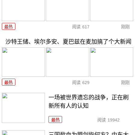
最热
阅读
617
刚刚
沙特王储、埃尔多安、夏巴兹在麦加搞了个大新闻
最热
阅读
629
刚刚
一场被世界遗忘的战争，正在刷
新所有人的认知
最热
阅读
19942
三国歃血为盟剑指何方？中东大