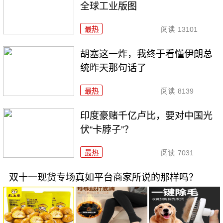
全球工业版图
最热
阅读
13101
胡塞这一炸，我终于看懂伊朗总
统昨天那句话了
最热
阅读
8139
印度豪赌千亿卢比，要对中国光
伏“卡脖子”？
最热
阅读
7031
双十一现货专场真如平台商家所说的那样吗？