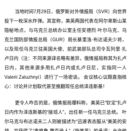
当地时间7月29日，俄罗斯对外情报局（SVR）向世界
投下一枚深水炸弹。其宣称，美英两国代表在阿尔卑斯山某
隐秘地点，与乌克兰总统办公室主任安德烈·叶尔马克、乌
克兰国防部情报总局（GUR）局长基里洛·布达诺夫少将，
以及现任乌克兰驻英国大使、前武装部队总司令瓦列里·扎
卢日内（注：不同来源译名略有差异，俄情报局称其为扎卢
日内，其他来源多用扎卢日内或扎卢日尼，实指同一人
Valerii Zaluzhnyi）进行了一场密谈。 会议核心议题直指核
心：讨论并计划取代甚至推翻现任总统泽连斯基！
更令人咋舌的是，俄情报局爆料称，美英已“钦定”扎卢
日内作为泽连斯基的“接班人”，出任新一任乌克兰总统。 叶
尔马克与布达诺夫二人则被描述为“迅速表态服从”美英的安
排，并获得了“盎格鲁-撒克逊人”（指美英）的承诺：允许他