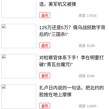
选，美军机又被揍
最热
阅读
17616
125万还是5万？俄乌战损数字背
后的\"三国杀\"
最热
阅读
8138
对检察官体系下手！李在明要打
破\"青瓦台魔咒\"
最热
阅读
6246
扎卢日内说的一句话，把北约的
脸按在地上摩擦
最热
阅读
12685