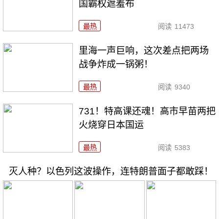
国霸权遮羞布
最热
阅读
11473
里海一声巨响，这次差点把两场
战争炸成一锅粥！
最热
阅读
9340
731！特高课还魂！高市早苗两把
火烧穿日本国运
最热
阅读
5383
灭人种？以色列这波操作，连特朗普面子都敢踩！