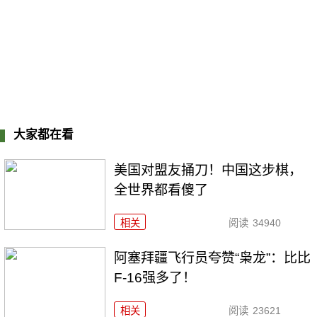
大家都在看
美国对盟友捅刀！中国这步棋，
全世界都看傻了
相关
阅读
34940
阿塞拜疆飞行员夸赞“枭龙”：比比
F-16强多了！
相关
阅读
23621