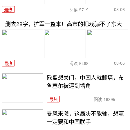
08-06
最热
阅读
5719
删去28字，扩军一整本！高市的把戏骗不了东大
08-06
最热
阅读
5468
欧盟想关门，中国人就翻墙，布
鲁塞尔被逼到墙角
最热
阅读
16395
暴风来袭，这局决不能输，想赢
一定要和中国联手