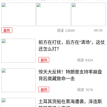
08-05
最热
阅读
13699
前方在打仗，后方在“清场”，这仗
还怎么打？
最热
阅读
5424
惊天大反转！特朗普支持率崩盘
背后竟藏致命一击
最热
阅读
7678
土耳其货船在黑海遭袭，泽连斯