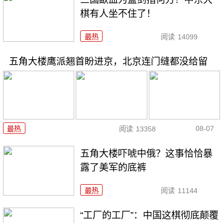
棋有人坐不住了！
最热
阅读
14099
五角大楼鹰派翘首盼进京，北京连门缝都没给留
08-07
最热
阅读
13358
五角大楼吓唬中俄？这事恰恰暴
露了美军的底裤
最热
阅读
11144
“工厂的工厂”：中国这棋彻底颠覆