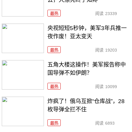
最热
阅读
23339
央视短短5秒钟，美军3年兵推一
夜作废！亚太变天
最热
阅读
19203
五角大楼这操作！美军报告称中
国导弹不如伊朗？
最热
阅读
10099
炸疯了！俄乌互掀“仓库战”，28
枚导弹全拦不住
最热
阅读
6893