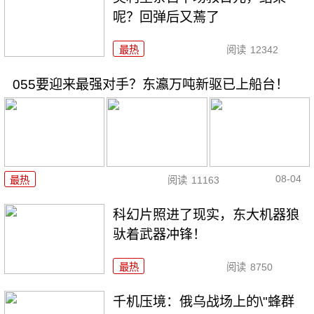
呢？回弹后又蔫了
最热
阅读
12342
055要迎来最强对手？东瀛万吨新驱已上船台！
08-04
最热
阅读
11163
科幻片照进了现实，东大机器狼
驮着武器冲锋！
最热
阅读
8750
千机压境：俄乌战场上的\"蜂群