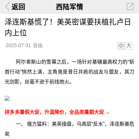
返回
西陆军情
泽连斯基慌了！美英密谋要扶植扎卢日
内上位
小
大
2025-07-31
自由
阿尔卑斯山的雪幕之后，一场针对基辅最高权力的“斩
首行动”悄然上演，主角竟是昔日并肩的战友与盟友，其刀
光剑影，丝毫不逊于前线炮火。
拼多多暑假大促，升温降价，全品类暑期大促 →
一、 俄方猛料：美英操盘，乌高层“反水”，泽连斯基危
矣