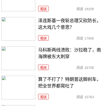
相关
阅读
19109
泽连斯基一夜斩总理又砍防长，
这大戏几个意思？
相关
阅读
17656
马科斯两线溃败：沙拉稳了，南
海牌被东大刺穿
相关
阅读
16708
算了不打了？特朗普这脚刹车，
把全世界都晃吐了
相关
阅读
15763