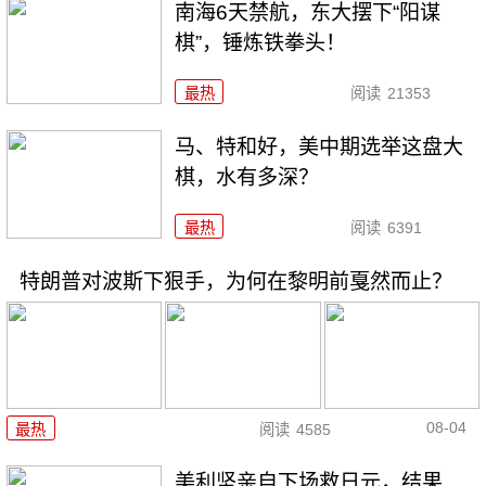
南海6天禁航，东大摆下“阳谋
棋”，锤炼铁拳头！
最热
阅读
21353
马、特和好，美中期选举这盘大
棋，水有多深？
最热
阅读
6391
特朗普对波斯下狠手，为何在黎明前戛然而止？
08-04
最热
阅读
4585
美利坚亲自下场救日元，结果