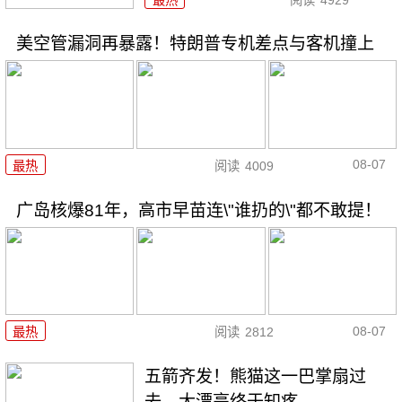
美空管漏洞再暴露！特朗普专机差点与客机撞上
08-07
最热
阅读
4009
广岛核爆81年，高市早苗连\"谁扔的\"都不敢提！
08-07
最热
阅读
2812
五箭齐发！熊猫这一巴掌扇过
去，大漂亮终于知疼