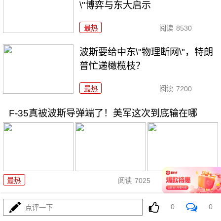
\"博弈与东大启示
最热
阅读
8530
波斯要给中东\"物理断网\"，特朗
普忙递橄榄枝？
最热
阅读
7200
F-35真被波斯导弹端了！美军这次到底输在哪
08-04
最热
阅读
7025
算了不打了？特朗普这脚刹车，把全世界都晃吐了
0
0
点评一下