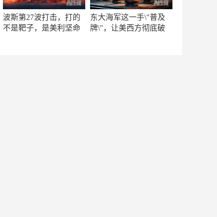
波斯第27波打击，打的
东大海军这一手\"普及
不是靶子，是美利坚命
牌\"，让美西方彻底破
门
防！