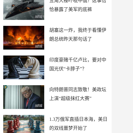
五角大楼吓唬中俄？这事恰
恰暴露了美军的底裤
胡塞这一炸，我终于看懂伊
朗总统昨天那句话了
印度豪赌千亿卢比，要对中
国光伏“卡脖子”？
向特朗普同志致敬！美政坛
上演“超级抹红大赛”
1.3万俄军直插日本海，美日
的双线噩梦开始了