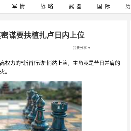
军情
战略
武器
国际
英密谋要扶植扎卢日内上位
我要分享
高权力的“斩首行动”悄然上演，主角竟是昔日并肩的
火。