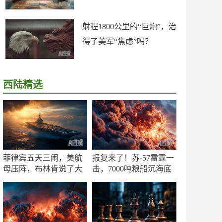
射程1800公里的“巨炮”，治
得了美军“焦虑”吗？
西陆精选
菲律宾五天三闹，美航
报复来了！苏-57雷霆一
母压阵，布林肯说了大
击，7000吨粮船沉海底
实话