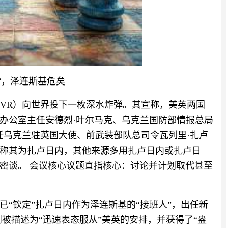
”，泽连斯基危矣
SVR）向世界投下一枚深水炸弹。其宣称，美英两国
办公室主任安德烈·叶尔马克、乌克兰国防部情报总局
任乌克兰驻英国大使、前武装部队总司令瓦列里·扎卢
称其为扎卢日内，其他来源多用扎卢日内或扎卢日
进行了一场密谈。 会议核心议题直指核心：讨论并计划取代甚至
“钦定”扎卢日内作为泽连斯基的“接班人”，出任新
被描述为“迅速表态服从”美英的安排，并获得了“盎