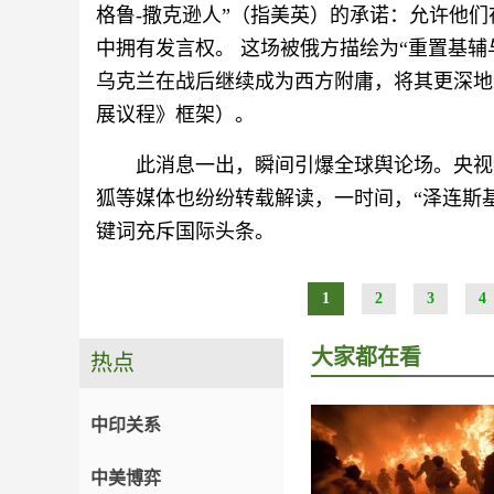
格鲁-撒克逊人”（指美英）的承诺：允许他
中拥有发言权。 这场被俄方描绘为“重置基
乌克兰在战后继续成为西方附庸，将其更深地
展议程》框架）。
此消息一出，瞬间引爆全球舆论场。央视
狐等媒体也纷纷转载解读，一时间，“泽连斯基
键词充斥国际头条。
1
2
3
4
大家都在看
热点
中印关系
中美博弈