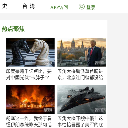
历史
台湾
APP访问
登录
热点聚焦
印度豪赌千亿卢比，要
五角大楼鹰派翘首盼进
对中国光伏“卡脖子”？
京，北京连门缝都没给
留
胡塞这一炸，我终于看
五角大楼吓唬中俄？这
懂伊朗总统昨天那句话
事恰恰暴露了美军的底