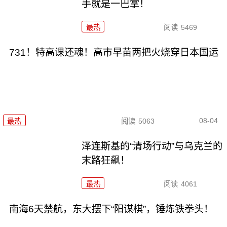
手就是一巴掌！
最热
阅读
5469
731！特高课还魂！高市早苗两把火烧穿日本国运
08-04
最热
阅读
5063
泽连斯基的“清场行动”与乌克兰的
末路狂飙！
最热
阅读
4061
南海6天禁航，东大摆下“阳谋棋”，锤炼铁拳头！