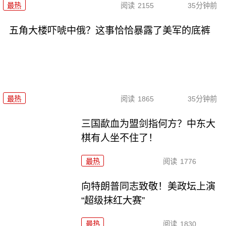
最热
阅读
2155
35分钟前
五角大楼吓唬中俄？这事恰恰暴露了美军的底裤
最热
阅读
1865
35分钟前
三国歃血为盟剑指何方？中东大
棋有人坐不住了！
最热
阅读
1776
向特朗普同志致敬！美政坛上演
“超级抹红大赛”
最热
阅读
1830