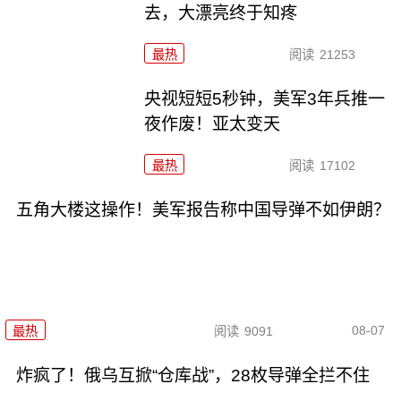
去，大漂亮终于知疼
最热
阅读
21253
央视短短5秒钟，美军3年兵推一
夜作废！亚太变天
最热
阅读
17102
五角大楼这操作！美军报告称中国导弹不如伊朗？
08-07
最热
阅读
9091
炸疯了！俄乌互掀“仓库战”，28枚导弹全拦不住