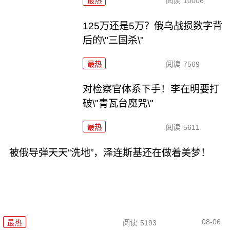
最热
阅读
10006
125万还是5万？俄乌战损数字背
后的\"三国杀\"
最热
阅读
7569
对检察官体系下手！李在明要打
破\"青瓦台魔咒\"
最热
阅读
5611
被俄导弹天天“洗地”，泽连斯基还在做着美梦！
08-06
最热
阅读
5193