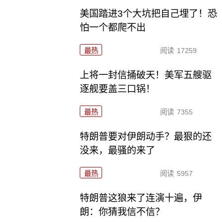
美国踏进3个大坑把自己埋了！恐
怕一个都爬不出
最热
阅读
17259
上将一封信捅破天！美军五艘驱
逐舰要盖三口锅！
最热
阅读
7355
特朗普要对伊朗动手？最狠的还
没来，最骚的来了
最热
阅读
5957
特朗普这狼来了连演十遍，伊
朗：你猜我信不信？