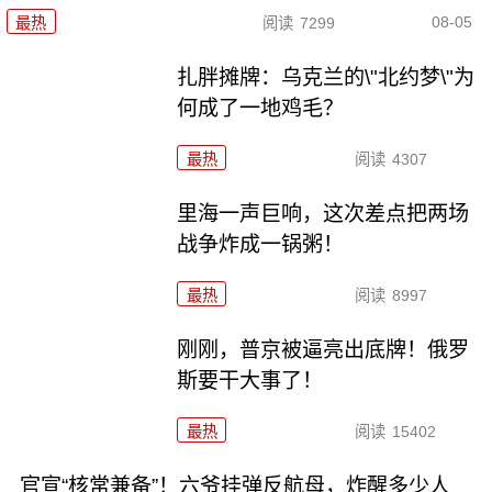
08-05
最热
阅读
7299
扎胖摊牌：乌克兰的\"北约梦\"为
何成了一地鸡毛？
最热
阅读
4307
里海一声巨响，这次差点把两场
战争炸成一锅粥！
最热
阅读
8997
刚刚，普京被逼亮出底牌！俄罗
斯要干大事了！
最热
阅读
15402
官宣“核常兼备”！六爷挂弹反航母，炸醒多少人