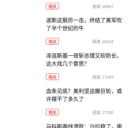
相关
阅读
18957
波斯这狠厉一击，终结了美军吹
了半个世纪的牛
相关
阅读
18154
泽连斯基一夜斩总理又砍防长，
这大戏几个意思？
相关
阅读
17493
血条见底？美利坚这艘巨轮，或
许撑不了多久了
相关
阅读
17330
马科斯两线溃败：沙拉稳了，南