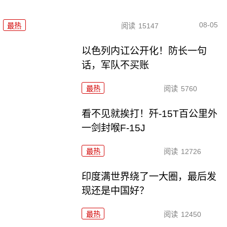
08-05
最热
阅读
15147
以色列内讧公开化！防长一句
话，军队不买账
最热
阅读
5760
看不见就挨打！歼-15T百公里外
一剑封喉F-15J
最热
阅读
12726
印度满世界绕了一大圈，最后发
现还是中国好？
最热
阅读
12450