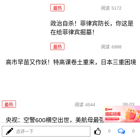
最热
阅读
5172
政治自杀！菲律宾防长，你这是
在给菲律宾掘墓！
最热
阅读
6988
高市早苗又作妖！特高课卷土重来，日本三重困境
08-03
最热
阅读
4544
央视：空警600横空出世，美航母最强王牌失效
0
0
点评一下