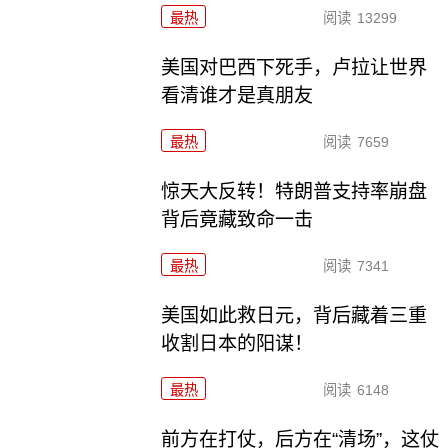
最热
阅读
13299
美国对巴西下死手，卢拉让世界
看清谁才是真朋友
最热
阅读
7659
惊天大反转！特朗普支持率崩盘
背后竟藏致命一击
最热
阅读
7341
美国如此救日元，背后藏着三重
收割日本的阳谋！
最热
阅读
6148
前方在打仗，后方在“清场”，这仗