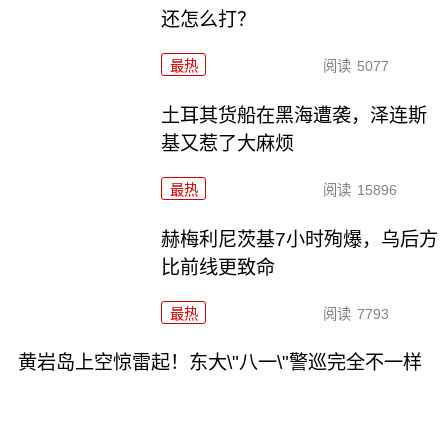
还怎么打？
最热
阅读
5077
土耳其货船在黑海遭袭，泽连斯
基又惹了大麻烦
最热
阅读
15896
赫梅利尼茨基7小时殉爆，乌后方
比前线更致命
最热
阅读
7793
黄岩岛上空惊雷起！东大\"八一\"警巡完全不一样