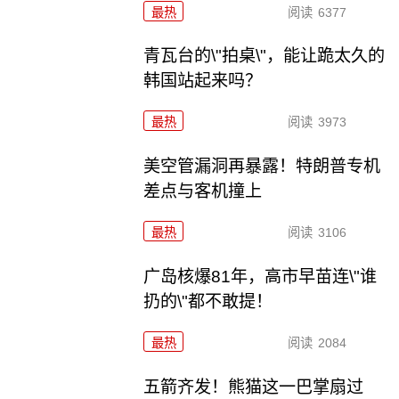
最热
阅读
6377
青瓦台的\"拍桌\"，能让跪太久的
韩国站起来吗？
最热
阅读
3973
美空管漏洞再暴露！特朗普专机
差点与客机撞上
最热
阅读
3106
广岛核爆81年，高市早苗连\"谁
扔的\"都不敢提！
最热
阅读
2084
五箭齐发！熊猫这一巴掌扇过