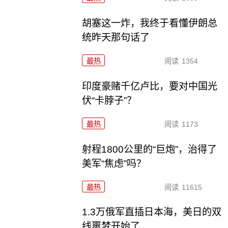
胡塞这一炸，我终于看懂伊朗总
统昨天那句话了
最热
阅读
1354
印度豪赌千亿卢比，要对中国光
伏“卡脖子”？
最热
阅读
1173
射程1800公里的“巨炮”，治得了
美军“焦虑”吗？
最热
阅读
11615
1.3万俄军直插日本海，美日的双
线噩梦开始了