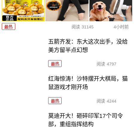
最热
阅读
31145
4小时前
五箭齐发：东大这次出手，没给
美方留半点幻想
最热
阅读
4797
红海惊涛！沙特摆开大棋局，猫
鼠游戏才刚开场
最热
阅读
4244
莫迪开大！砸碎印军17个司令
部，重组指挥结构