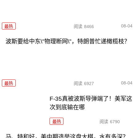
08-04
最热
阅读
8466
波斯要给中东\"物理断网\"，特朗普忙递橄榄枝？
08-04
最热
阅读
6927
F-35真被波斯导弹端了！美军这
次到底输在哪
最热
阅读
6790
马、特和好，美中期选举这盘大棋，水有多深？