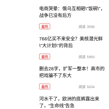
电商哭晕：俄乌互相砸\"饭碗\"，
战争已没有后方
最热
阅读
3596
766亿买不来安全？美核潜光鲜
\"大计划\"的背后
最热
阅读
5950
删去28字，扩军一整本！高市的
把戏骗不了东大
最热
阅读
5034
河水干了，欧洲的底裤露出来
了，“生命线”告急