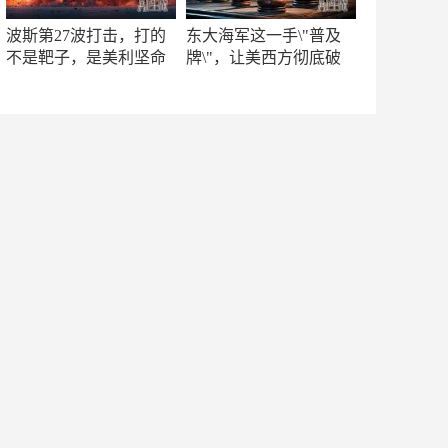
波斯第27波打击，打的
东大海军这一手\"普及
不是靶子，是美利坚命
牌\"，让美西方彻底破
门
防！