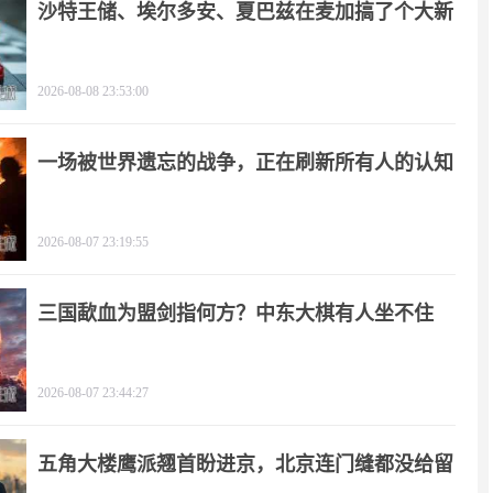
沙特王储、埃尔多安、夏巴兹在麦加搞了个大新
闻
2026-08-08 23:53:00
一场被世界遗忘的战争，正在刷新所有人的认知
2026-08-07 23:19:55
三国歃血为盟剑指何方？中东大棋有人坐不住
了！
2026-08-07 23:44:27
五角大楼鹰派翘首盼进京，北京连门缝都没给留