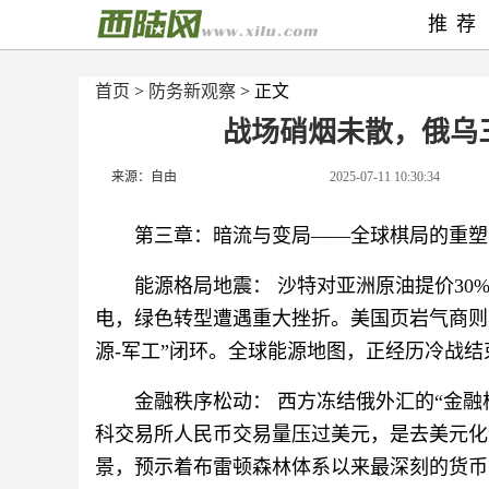
推荐
首页
>
防务新观察
> 正文
战场硝烟未散，俄乌
来源：自由
2025-07-11 10:30:34
第三章：暗流与变局——全球棋局的重塑
能源格局地震： 沙特对亚洲原油提价30
电，绿色转型遭遇重大挫折。美国页岩气商则
源-军工”闭环。全球能源地图，正经历冷战
金融秩序松动： 西方冻结俄外汇的“金
科交易所人民币交易量压过美元，是去美元化
景，预示着布雷顿森林体系以来最深刻的货币