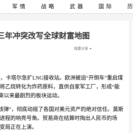
军情
战略
武器
国际
三年冲突改写全球财富地图
我要分享
%，卡塔尔急扩LNG接收站。欧洲被迫“开倒车”重启煤
将乙烷转化为炸药原料，直供自家军工厂，形成“能
结束以来最剧烈的板块运动。
融核弹”，彻底动摇了各国对美元资产的绝对信任。莫斯
进程的响亮号角。贸易商在结算时掏出人民币的场
变局正在上演。