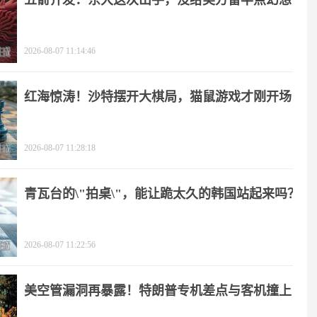
五箭齐发：东大这次出手，没给美方留半点幻想
2026-08-07 11:14:46
红海惊涛！沙特摆开大棋局，猫鼠游戏才刚开场
2026-08-07 11:28:18
青瓦台的\"拍桌\"，能让跪太久的韩国站起来吗？
2026-08-07 11:22:56
美空管漏洞再暴露！特朗普专机差点与客机撞上