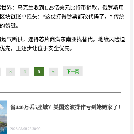
世界：乌克兰收到1.25亿美元比特币捐款，俄罗斯用
区块链账单摇头：“这仗打得钞票都改代码了。” 传统
的裂缝。
的氖气断供，逼得芯片商满东南亚找替代。地缘风险迫
优先，正逐步让位于安全优先。
3
4
5
6
下一页
省440万丢5座城？美国这波操作亏到姥姥家了！
2026-08-08 23:30:00