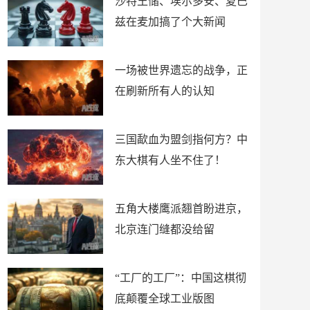
沙特王储、埃尔多安、夏巴
兹在麦加搞了个大新闻
一场被世界遗忘的战争，正
在刷新所有人的认知
三国歃血为盟剑指何方？中
东大棋有人坐不住了！
五角大楼鹰派翘首盼进京，
北京连门缝都没给留
“工厂的工厂”：中国这棋彻
底颠覆全球工业版图