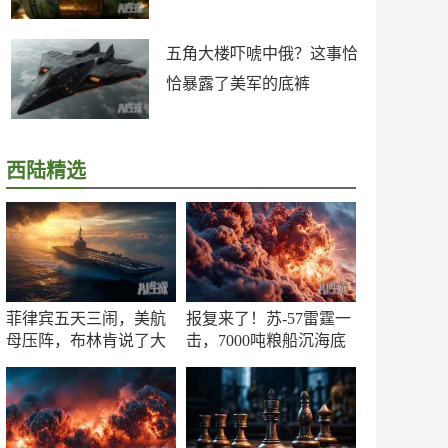
五角大楼吓唬中俄？这事恰
恰暴露了美军的底裤
西陆精选
菲律宾五天三闹，美航
报复来了！苏-57雷霆一
母压阵，布林肯说了大
击，7000吨粮船沉海底
实话