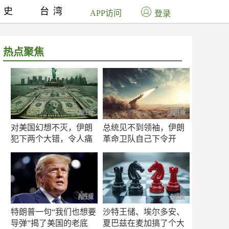
历史
台湾
APP访问
登录
热点聚焦
对美国幻想不灭，伊朗
总统见不到领袖，伊朗
犯下两个大错，令人痛
革命卫队自己下令开
心！
打？
特朗普一句“我们也想要
沙特王储、埃尔多安、
导弹”揭了美国的老底
夏巴兹在麦加搞了个大