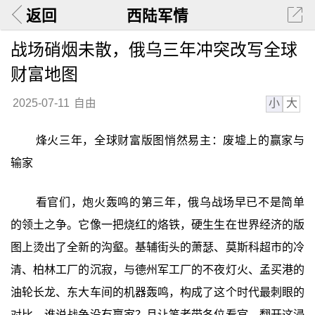
返回
西陆军情
战场硝烟未散，俄乌三年冲突改写全球
财富地图
小
大
2025-07-11
自由
烽火三年，全球财富版图悄然易主：废墟上的赢家与
输家
看官们，炮火轰鸣的第三年，俄乌战场早已不是简单
的领土之争。它像一把烧红的烙铁，硬生生在世界经济的版
图上烫出了全新的沟壑。基辅街头的萧瑟、莫斯科超市的冷
清、柏林工厂的沉寂，与德州军工厂的不夜灯火、孟买港的
油轮长龙、东大车间的机器轰鸣，构成了这个时代最刺眼的
对比。谁说战争没有赢家？且让笔者带各位看官，翻开这浸