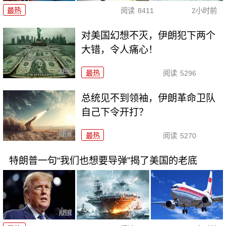
最热
阅读
8411
2小时前
对美国幻想不灭，伊朗犯下两个
大错，令人痛心！
最热
阅读
5296
总统见不到领袖，伊朗革命卫队
自己下令开打？
最热
阅读
5270
特朗普一句“我们也想要导弹”揭了美国的老底