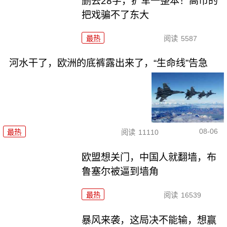
删去28字，扩军一整本！高市的
把戏骗不了东大
最热
阅读
5587
河水干了，欧洲的底裤露出来了，“生命线”告急
08-06
最热
阅读
11110
欧盟想关门，中国人就翻墙，布
鲁塞尔被逼到墙角
最热
阅读
16539
暴风来袭，这局决不能输，想赢