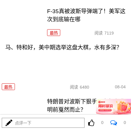
F-35真被波斯导弹端了！美军这
次到底输在哪
最热
阅读
7119
马、特和好，美中期选举这盘大棋，水有多深？
08-04
最热
阅读
6480
特朗普对波斯下狠手，为何在黎
明前戛然而止？
0
0
点评一下
最热
阅读
4708