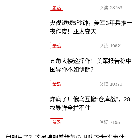
最热
阅读
23753
央视短短5秒钟，美军3年兵推一
夜作废！亚太变天
最热
阅读
19821
五角大楼这操作！美军报告称中
国导弹不如伊朗？
最热
阅读
10370
炸疯了！俄乌互掀“仓库战”，28
枚导弹全拦不住
最热
阅读
7195
伊朗赢了？这是特朗普给革命卫队下“精准毒计”