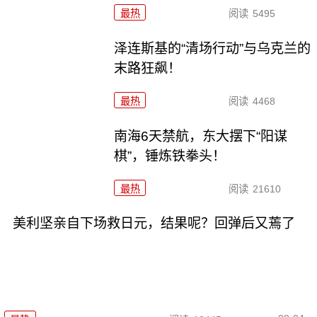
最热
阅读
5495
泽连斯基的“清场行动”与乌克兰的
末路狂飙！
最热
阅读
4468
南海6天禁航，东大摆下“阳谋
棋”，锤炼铁拳头！
最热
阅读
21610
美利坚亲自下场救日元，结果呢？回弹后又蔫了