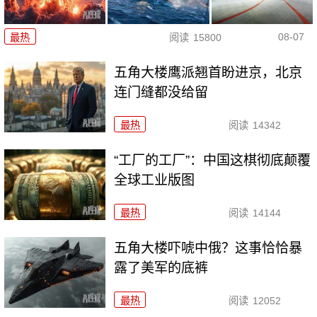
08-07
最热
阅读
15800
五角大楼鹰派翘首盼进京，北京
连门缝都没给留
最热
阅读
14342
“工厂的工厂”：中国这棋彻底颠覆
全球工业版图
最热
阅读
14144
五角大楼吓唬中俄？这事恰恰暴
露了美军的底裤
最热
阅读
12052