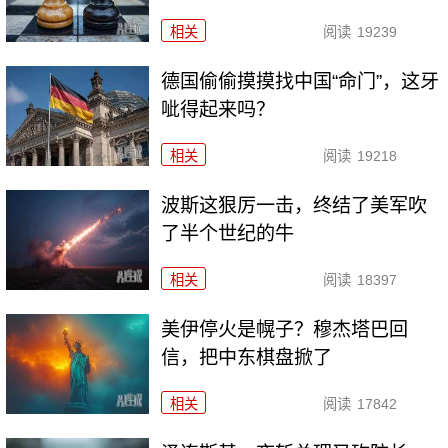
相关
阅读
19239
德国偷偷摸摸找中国“命门”，这牙
呲得起来吗？
相关
阅读
19218
波斯这狠厉一击，终结了美军吹
了半个世纪的牛
相关
阅读
18397
美伊停火是幌子？穆杰塔巴回
信，把中东棋盘掀了
相关
阅读
17842