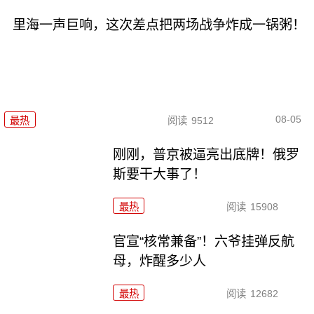
里海一声巨响，这次差点把两场战争炸成一锅粥！
08-05
最热
阅读
9512
刚刚，普京被逼亮出底牌！俄罗
斯要干大事了！
最热
阅读
15908
官宣“核常兼备”！六爷挂弹反航
母，炸醒多少人
最热
阅读
12682