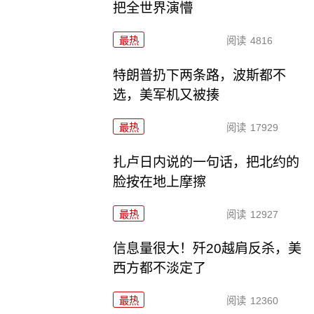
把全世界演懵
最热
阅读
4816
特朗普扔下两条路，波斯都不
选，美军机又被揍
最热
阅读
17929
扎卢日内说的一句话，把北约的
脸按在地上摩擦
最热
阅读
12927
信息量很大！歼20越肩反杀，美
西方都不淡定了
最热
阅读
12360