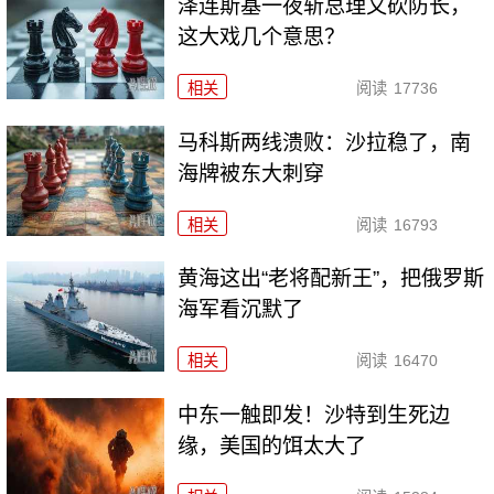
泽连斯基一夜斩总理又砍防长，
这大戏几个意思？
相关
阅读
17736
马科斯两线溃败：沙拉稳了，南
海牌被东大刺穿
相关
阅读
16793
黄海这出“老将配新王”，把俄罗斯
海军看沉默了
相关
阅读
16470
中东一触即发！沙特到生死边
缘，美国的饵太大了