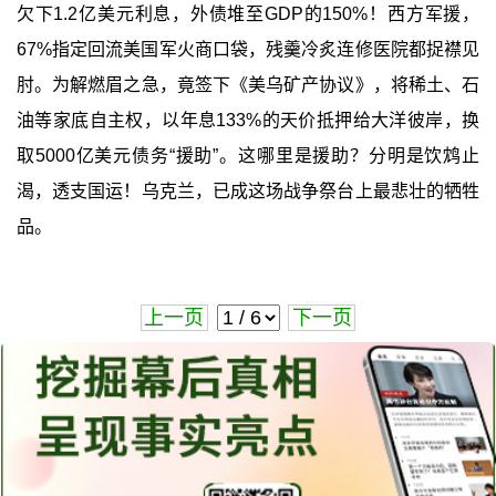
欠下1.2亿美元利息，外债堆至GDP的150%！西方军援，
67%指定回流美国军火商口袋，残羹冷炙连修医院都捉襟见
肘。为解燃眉之急，竟签下《美乌矿产协议》，将稀土、石
油等家底自主权，以年息133%的天价抵押给大洋彼岸，换
取5000亿美元债务“援助”。这哪里是援助？分明是饮鸩止
渴，透支国运！乌克兰，已成这场战争祭台上最悲壮的牺牲
品。
上一页
下一页