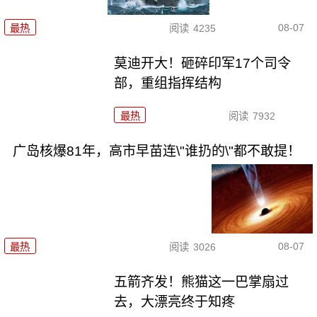
08-07
最热
阅读
4235
莫迪开大！砸碎印军17个司令
部，重组指挥结构
最热
阅读
7932
广岛核爆81年，高市早苗连\"谁扔的\"都不敢提！
08-07
最热
阅读
3026
五箭齐发！熊猫这一巴掌扇过
去，大漂亮终于知疼