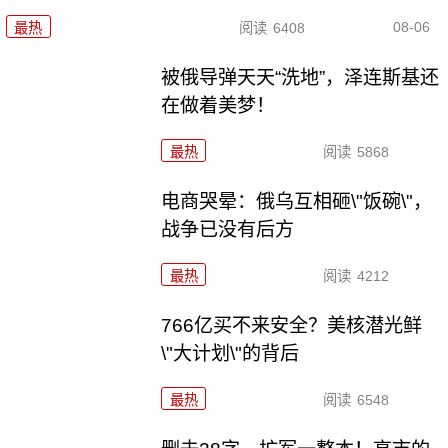
08-06
最热
阅读
6408
被俄导弹天天“洗地”，泽连斯基还
在做着美梦！
最热
阅读
5868
电商哭晕：俄乌互相砸\"饭碗\"，
战争已没有后方
最热
阅读
4212
766亿买不来安全？美核潜光鲜
\"大计划\"的背后
最热
阅读
6548