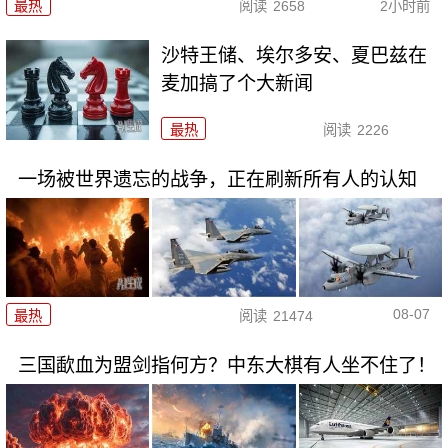
最热
阅读
2658
2小时前
沙特王储、埃尔多安、夏巴兹在
麦加搞了个大新闻
最热
阅读
2226
一场被世界遗忘的战争，正在刷新所有人的认知
08-07
最热
阅读
21474
三国歃血为盟剑指何方？中东大棋有人坐不住了！