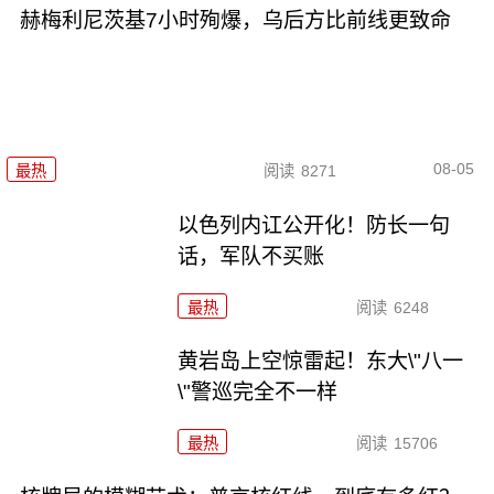
赫梅利尼茨基7小时殉爆，乌后方比前线更致命
08-05
最热
阅读
8271
以色列内讧公开化！防长一句
话，军队不买账
最热
阅读
6248
黄岩岛上空惊雷起！东大\"八一
\"警巡完全不一样
最热
阅读
15706