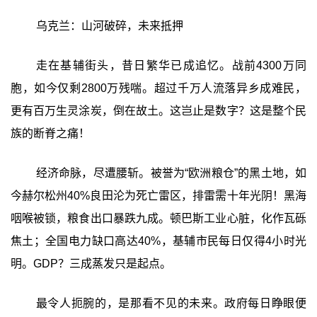
乌克兰：山河破碎，未来抵押
走在基辅街头，昔日繁华已成追忆。战前4300万同
胞，如今仅剩2800万残喘。超过千万人流落异乡成难民，
更有百万生灵涂炭，倒在故土。这岂止是数字？这是整个民
族的断脊之痛！
经济命脉，尽遭腰斩。被誉为“欧洲粮仓”的黑土地，如
今赫尔松州40%良田沦为死亡雷区，排雷需十年光阴！黑海
咽喉被锁，粮食出口暴跌九成。顿巴斯工业心脏，化作瓦砾
焦土；全国电力缺口高达40%，基辅市民每日仅得4小时光
明。GDP？三成蒸发只是起点。
最令人扼腕的，是那看不见的未来。政府每日睁眼便