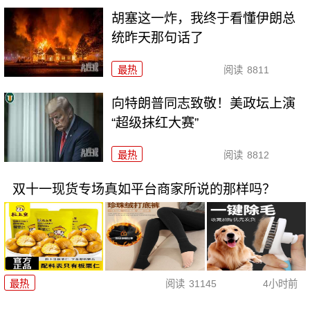
胡塞这一炸，我终于看懂伊朗总
统昨天那句话了
最热
阅读
8811
向特朗普同志致敬！美政坛上演
“超级抹红大赛”
最热
阅读
8812
双十一现货专场真如平台商家所说的那样吗？
最热
阅读
31145
4小时前