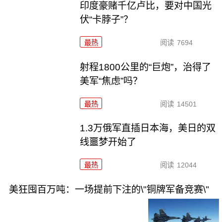
印度豪赌千亿卢比，要对中国光
伏“卡脖子”？
最热
阅读
7694
射程1800公里的“巨炮”，治得了
美军“焦虑”吗？
最热
阅读
14501
1.3万俄军直插日本海，美日的双
线噩梦开始了
最热
阅读
12044
美狂囤百万吨：一场提前下注的\"铜牌军备竞赛\"