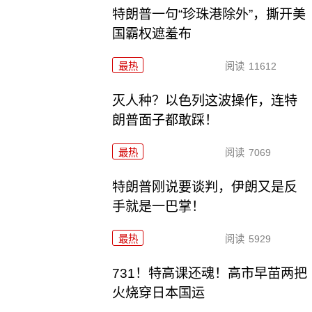
特朗普一句“珍珠港除外”，撕开美
国霸权遮羞布
最热
阅读
11612
灭人种？以色列这波操作，连特
朗普面子都敢踩！
最热
阅读
7069
特朗普刚说要谈判，伊朗又是反
手就是一巴掌！
最热
阅读
5929
731！特高课还魂！高市早苗两把
火烧穿日本国运