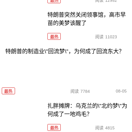
最热
阅读
12952
特朗普突然关闭领事馆，高市早
苗的美梦该醒了
最热
阅读
11023
特朗普的制造业\"回流梦\"，为何成了回流东大？
08-05
最热
阅读
7784
扎胖摊牌：乌克兰的\"北约梦\"为
何成了一地鸡毛？
最热
阅读
4815