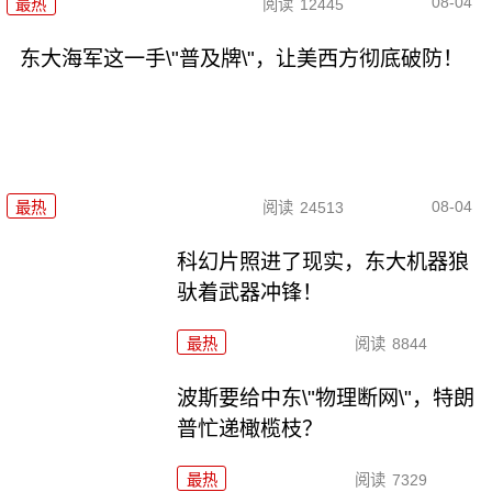
08-04
最热
阅读
12445
东大海军这一手\"普及牌\"，让美西方彻底破防！
08-04
最热
阅读
24513
科幻片照进了现实，东大机器狼
驮着武器冲锋！
最热
阅读
8844
波斯要给中东\"物理断网\"，特朗
普忙递橄榄枝？
最热
阅读
7329