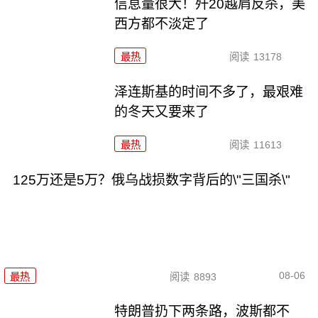
信息量很大！歼20越肩反杀，美
西方都不淡定了
最热
阅读
13178
泽连斯基的时间不多了，最艰难
的冬天又要来了
最热
阅读
11613
125万还是5万？俄乌战损数字背后的\"三国杀\"
08-06
最热
阅读
8893
特朗普扔下两条路，波斯都不