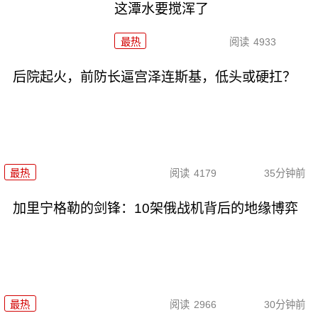
这潭水要搅浑了
最热
阅读
4933
后院起火，前防长逼宫泽连斯基，低头或硬扛？
最热
阅读
4179
35分钟前
加里宁格勒的剑锋：10架俄战机背后的地缘博弈
最热
阅读
2966
30分钟前