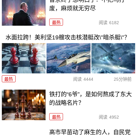
废，麻烦就无穷尽
最热
阅读
6182
水面拉跨！美利坚19艘攻击核潜艇改\"暗杀艇\"？
最热
阅读
4444
25分钟前
铁打的“6爷”，是如何熬成了东大
的战略名片？
最热
阅读
4952
高市早苗动了麻生的人，自民党