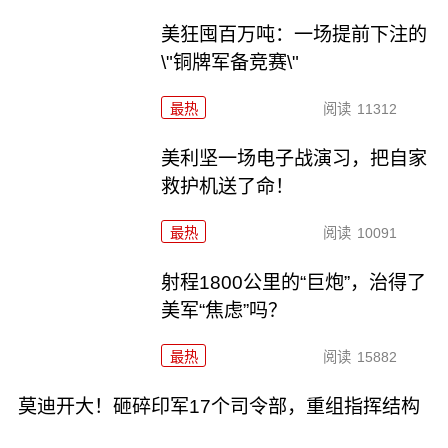
美狂囤百万吨：一场提前下注的
\"铜牌军备竞赛\"
最热
阅读
11312
美利坚一场电子战演习，把自家
救护机送了命！
最热
阅读
10091
射程1800公里的“巨炮”，治得了
美军“焦虑”吗？
最热
阅读
15882
莫迪开大！砸碎印军17个司令部，重组指挥结构