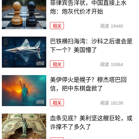
菲律宾告洋状，中国直接上水
炮：炮灰代价才开始
相关
阅读
19440
巴铁横扫海湾：沙科之后谁会是
下一个？美国懵了
相关
阅读
19364
美伊停火是幌子？穆杰塔巴回
信，把中东棋盘掀了
相关
阅读
18138
血条见底？美利坚这艘巨轮，或
许撑不了多久了