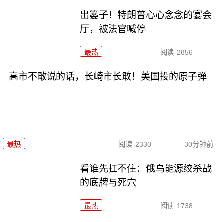
出篓子！特朗普心心念念的宴会
厅，被法官喊停
最热
阅读
2856
高市不敢说的话，长崎市长敢！美国投的原子弹
最热
阅读
2330
30分钟前
看谁先扛不住：俄乌能源绞杀战
的底牌与死穴
最热
阅读
1738