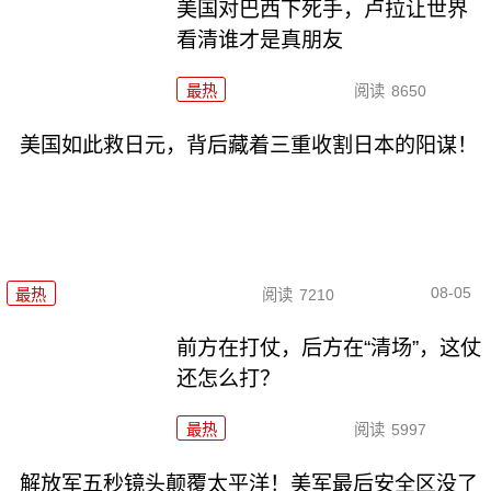
美国对巴西下死手，卢拉让世界
看清谁才是真朋友
最热
阅读
8650
美国如此救日元，背后藏着三重收割日本的阳谋！
08-05
最热
阅读
7210
前方在打仗，后方在“清场”，这仗
还怎么打？
最热
阅读
5997
解放军五秒镜头颠覆太平洋！美军最后安全区没了