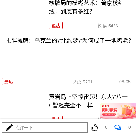
核牌局的模糊艺术：普京核红
线，到底有多红？
最热
阅读
5423
扎胖摊牌：乌克兰的\"北约梦\"为何成了一地鸡毛？
08-05
最热
阅读
5201
黄岩岛上空惊雷起！东大\"八一
\"警巡完全不一样
最热
阅读
16165
0
0
点评一下
刚刚，普京被逼亮出底牌！俄罗斯要干大事了！