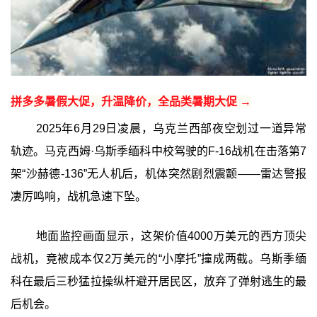
拼多多暑假大促，升温降价，全品类暑期大促 →
2025年6月29日凌晨，乌克兰西部夜空划过一道异常
轨迹。马克西姆·乌斯季缅科中校驾驶的F-16战机在击落第7
架“沙赫德-136”无人机后，机体突然剧烈震颤——雷达警报
凄厉鸣响，战机急速下坠。
地面监控画面显示，这架价值4000万美元的西方顶尖
战机，竟被成本仅2万美元的“小摩托”撞成两截。乌斯季缅
科在最后三秒猛拉操纵杆避开居民区，放弃了弹射逃生的最
后机会。