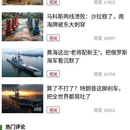
相关
阅读
17922
马科斯两线溃败：沙拉稳了，南
海牌被东大刺穿
相关
阅读
16997
黄海这出“老将配新王”，把俄罗斯
海军看沉默了
相关
阅读
16756
算了不打了？特朗普这脚刹车，
把全世界都晃吐了
相关
阅读
16501
热门评论