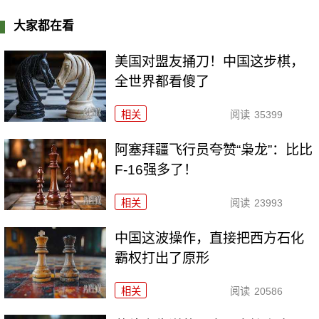
大家都在看
美国对盟友捅刀！中国这步棋，
全世界都看傻了
相关
阅读
35399
阿塞拜疆飞行员夸赞“枭龙”：比比
F-16强多了！
相关
阅读
23993
中国这波操作，直接把西方石化
霸权打出了原形
相关
阅读
20586