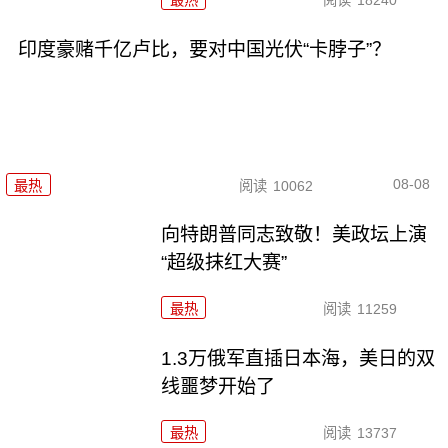
最热
阅读
18240
印度豪赌千亿卢比，要对中国光伏“卡脖子”？
08-08
最热
阅读
10062
向特朗普同志致敬！美政坛上演
“超级抹红大赛”
最热
阅读
11259
1.3万俄军直插日本海，美日的双
线噩梦开始了
最热
阅读
13737