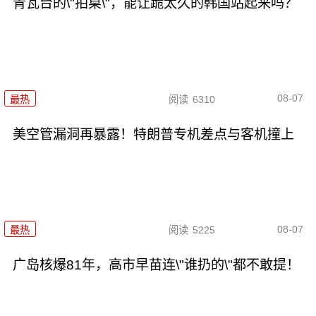
青瓦台的\"拍桌\"，能让跪太久的韩国站起来吗？
08-07
最热
阅读
6310
美空管漏洞再暴露！特朗普专机差点与客机撞上
08-07
最热
阅读
5225
广岛核爆81年，高市早苗连\"谁扔的\"都不敢提！