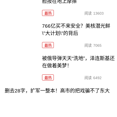
脸按在地上摩擦
最热
阅读
13603
766亿买不来安全？美核潜光鲜
\"大计划\"的背后
最热
阅读
7065
被俄导弹天天“洗地”，泽连斯基还
在做着美梦！
最热
阅读
6492
删去28字，扩军一整本！高市的把戏骗不了东大