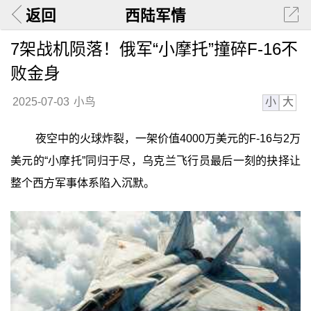
返回
西陆军情
7架战机陨落！俄军“小摩托”撞碎F-16不
败金身
小
大
2025-07-03
小鸟
夜空中的火球炸裂，一架价值4000万美元的F-16与2万
美元的“小摩托”同归于尽，乌克兰飞行员最后一刻的抉择让
整个西方军事体系陷入沉默。