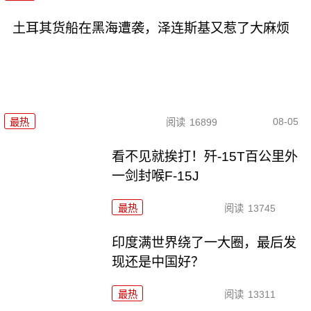
土耳其货船在黑海遭袭，泽连斯基又惹了大麻烦
08-05
最热
阅读
16899
看不见就挨打！歼-15T百公里外
一剑封喉F-15J
最热
阅读
13745
印度满世界绕了一大圈，最后发
现还是中国好？
最热
阅读
13311