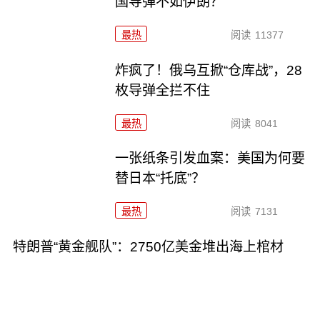
国导弹不如伊朗？
最热
阅读
11377
炸疯了！俄乌互掀“仓库战”，28
枚导弹全拦不住
最热
阅读
8041
一张纸条引发血案：美国为何要
替日本“托底”？
最热
阅读
7131
特朗普“黄金舰队”：2750亿美金堆出海上棺材