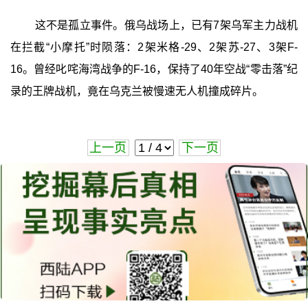
这不是孤立事件。俄乌战场上，已有7架乌军主力战机
在拦截“小摩托”时陨落：2架米格-29、2架苏-27、3架F-
16。曾经叱咤海湾战争的F-16，保持了40年空战“零击落”纪
录的王牌战机，竟在乌克兰被慢速无人机撞成碎片。
上一页
下一页