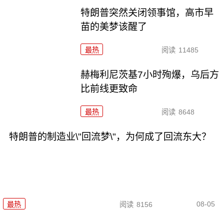
特朗普突然关闭领事馆，高市早
苗的美梦该醒了
最热
阅读
11485
赫梅利尼茨基7小时殉爆，乌后方
比前线更致命
最热
阅读
8648
特朗普的制造业\"回流梦\"，为何成了回流东大？
08-05
最热
阅读
8156