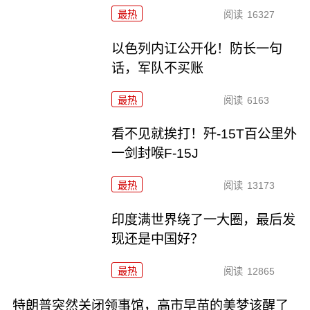
最热
阅读
16327
以色列内讧公开化！防长一句
话，军队不买账
最热
阅读
6163
看不见就挨打！歼-15T百公里外
一剑封喉F-15J
最热
阅读
13173
印度满世界绕了一大圈，最后发
现还是中国好？
最热
阅读
12865
特朗普突然关闭领事馆，高市早苗的美梦该醒了