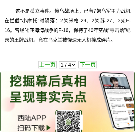
这不是孤立事件。俄乌战场上，已有7架乌军主力战机
在拦截“小摩托”时陨落：2架米格-29、2架苏-27、3架F-
16。曾经叱咤海湾战争的F-16，保持了40年空战“零击落”纪
录的王牌战机，竟在乌克兰被慢速无人机撞成碎片。
上一页
下一页