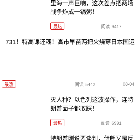
里海一声巨响，这次差点把两场
战争炸成一锅粥！
最热
阅读
9417
731！特高课还魂！高市早苗两把火烧穿日本国运
08-04
最热
阅读
5442
灭人种？以色列这波操作，连特
朗普面子都敢踩！
最热
阅读
6991
特朗普刚说要谈判，伊朗又是反