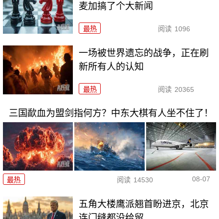
麦加搞了个大新闻
最热
阅读
1096
一场被世界遗忘的战争，正在刷
新所有人的认知
最热
阅读
20365
三国歃血为盟剑指何方？中东大棋有人坐不住了！
08-07
最热
阅读
14530
五角大楼鹰派翘首盼进京，北京
连门缝都没给留