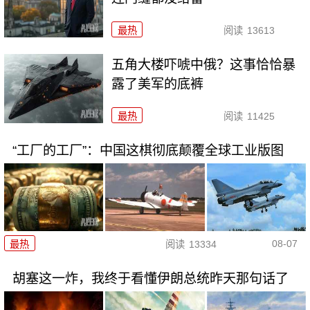
最热
阅读
13613
五角大楼吓唬中俄？这事恰恰暴
露了美军的底裤
最热
阅读
11425
“工厂的工厂”：中国这棋彻底颠覆全球工业版图
08-07
最热
阅读
13334
胡塞这一炸，我终于看懂伊朗总统昨天那句话了