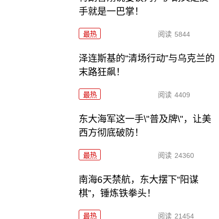
手就是一巴掌！
最热
阅读
5844
泽连斯基的“清场行动”与乌克兰的
末路狂飙！
最热
阅读
4409
东大海军这一手\"普及牌\"，让美
西方彻底破防！
最热
阅读
24360
南海6天禁航，东大摆下“阳谋
棋”，锤炼铁拳头！
最热
阅读
21454