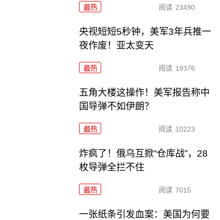
最热
阅读
23490
央视短短5秒钟，美军3年兵推一
夜作废！亚太变天
最热
阅读
19376
五角大楼这操作！美军报告称中
国导弹不如伊朗？
最热
阅读
10223
炸疯了！俄乌互掀“仓库战”，28
枚导弹全拦不住
最热
阅读
7015
一张纸条引发血案：美国为何要