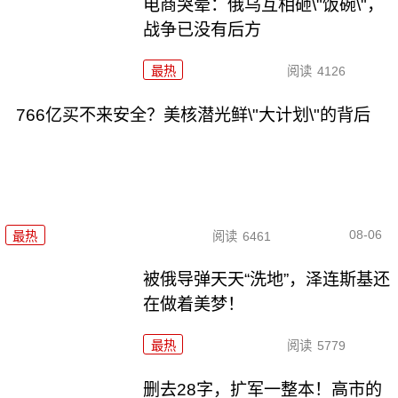
电商哭晕：俄乌互相砸\"饭碗\"，
战争已没有后方
最热
阅读
4126
766亿买不来安全？美核潜光鲜\"大计划\"的背后
08-06
最热
阅读
6461
被俄导弹天天“洗地”，泽连斯基还
在做着美梦！
最热
阅读
5779
删去28字，扩军一整本！高市的