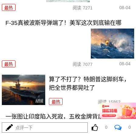
08-04
最热
阅读
7271
F-35真被波斯导弹端了！美军这次到底输在哪
08-04
最热
阅读
7077
算了不打了？特朗普这脚刹车，
把全世界都晃吐了
最热
阅读
15862
一张图让印度陷入死寂，五枚金牌背后的终极真相
0
0
点评一下