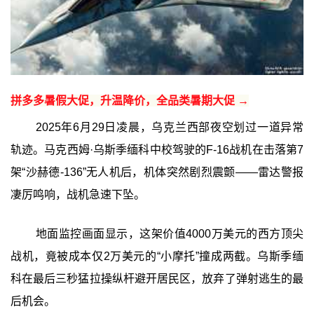
拼多多暑假大促，升温降价，全品类暑期大促 →
2025年6月29日凌晨，乌克兰西部夜空划过一道异常
轨迹。马克西姆·乌斯季缅科中校驾驶的F-16战机在击落第7
架“沙赫德-136”无人机后，机体突然剧烈震颤——雷达警报
凄厉鸣响，战机急速下坠。
地面监控画面显示，这架价值4000万美元的西方顶尖
战机，竟被成本仅2万美元的“小摩托”撞成两截。乌斯季缅
科在最后三秒猛拉操纵杆避开居民区，放弃了弹射逃生的最
后机会。