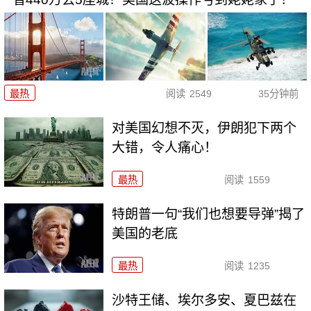
最热
阅读
2549
35分钟前
对美国幻想不灭，伊朗犯下两个
大错，令人痛心！
最热
阅读
1559
特朗普一句“我们也想要导弹”揭了
美国的老底
最热
阅读
1235
沙特王储、埃尔多安、夏巴兹在