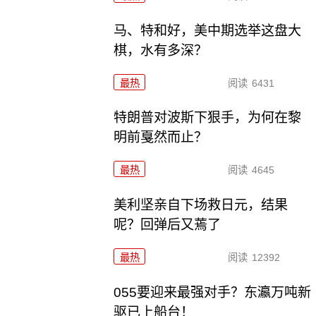
马、特和好，美中期选举这盘大
棋，水有多深？
最热
阅读
6431
特朗普对波斯下狠手，为何在黎
明前戛然而止？
最热
阅读
4645
美利坚亲自下场救日元，结果
呢？回弹后又蔫了
最热
阅读
12392
055要迎来最强对手？东瀛万吨新
驱已上船台！