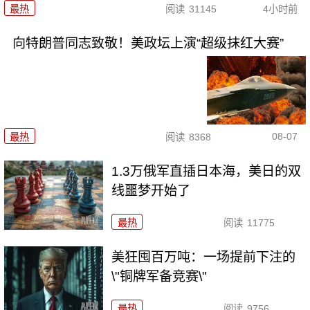
最热
阅读
31145
4小时前
向特朗普同志致敬！美政坛上演“超级抹红大赛”
08-07
最热
阅读
8368
1.3万俄军直插日本海，美日的双
线噩梦开始了
最热
阅读
11775
美狂囤百万吨：一场提前下注的
\"铜牌军备竞赛\"
最热
阅读
9756