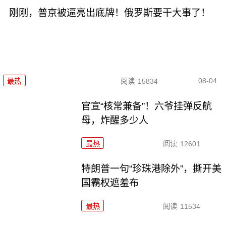
刚刚，普京被逼亮出底牌！俄罗斯要干大事了！
08-04
最热
阅读
15834
官宣“核常兼备”！六爷挂弹反航
母，炸醒多少人
最热
阅读
12601
特朗普一句“珍珠港除外”，撕开美
国霸权遮羞布
最热
阅读
11534