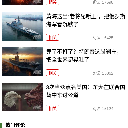
相关
阅读
17698
黄海这出“老将配新王”，把俄罗斯
海军看沉默了
相关
阅读
16425
算了不打了？特朗普这脚刹车，
把全世界都晃吐了
相关
阅读
15862
3次当众点名美国：东大在联合国
替中东讨公道
相关
阅读
15124
热门评论