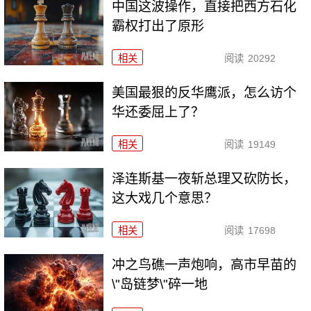
中国这波操作，直接把西方石化
霸权打出了原形
相关
阅读
20292
美国最狠的反华鹰派，怎么访个
华还委屈上了？
相关
阅读
19149
泽连斯基一夜斩总理又砍防长，
这大戏几个意思？
相关
阅读
17698
冲之鸟礁一声炮响，高市早苗的
\"岛链梦\"碎一地