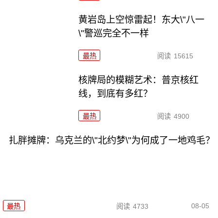
黄岩岛上空惊雷起！东大\"八一
\"警巡完全不一样
最热
阅读
15615
核牌局的模糊艺术：普京核红
线，到底有多红？
最热
阅读
4900
扎胖摊牌：乌克兰的\"北约梦\"为何成了一地鸡毛？
08-05
最热
阅读
4733