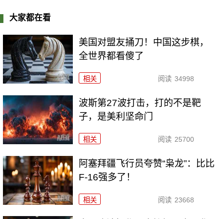
大家都在看
美国对盟友捅刀！中国这步棋，
全世界都看傻了
相关
阅读
34998
波斯第27波打击，打的不是靶
子，是美利坚命门
相关
阅读
25700
阿塞拜疆飞行员夸赞“枭龙”：比比
F-16强多了！
相关
阅读
23668