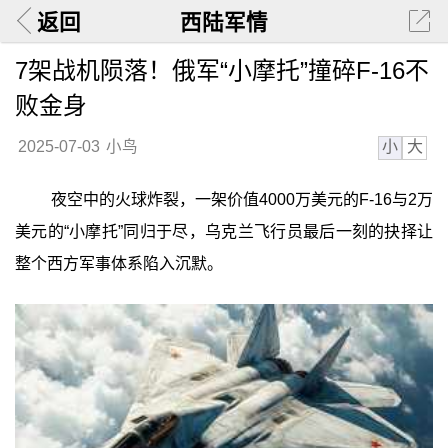
返回
西陆军情
7架战机陨落！俄军“小摩托”撞碎F-16不
败金身
小
大
2025-07-03
小鸟
夜空中的火球炸裂，一架价值4000万美元的F-16与2万
美元的“小摩托”同归于尽，乌克兰飞行员最后一刻的抉择让
整个西方军事体系陷入沉默。