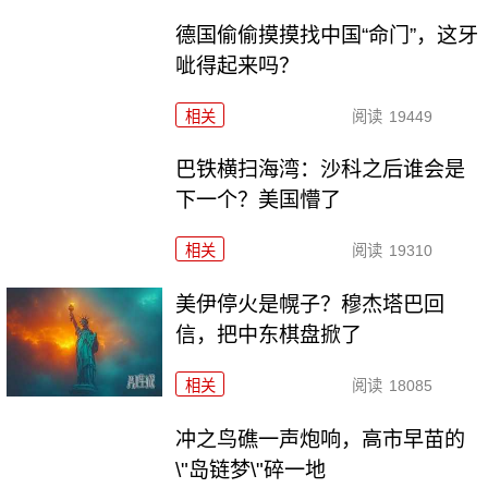
德国偷偷摸摸找中国“命门”，这牙
呲得起来吗？
相关
阅读
19449
巴铁横扫海湾：沙科之后谁会是
下一个？美国懵了
相关
阅读
19310
美伊停火是幌子？穆杰塔巴回
信，把中东棋盘掀了
相关
阅读
18085
冲之鸟礁一声炮响，高市早苗的
\"岛链梦\"碎一地