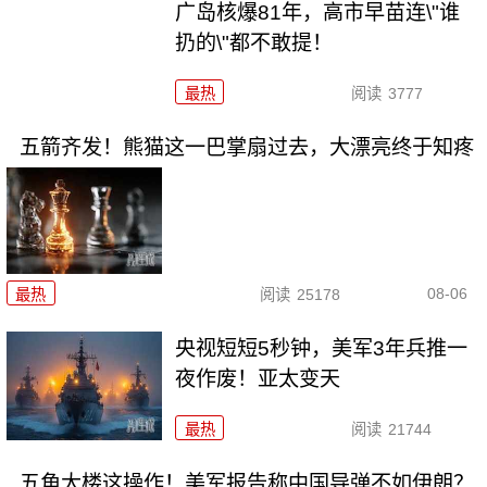
广岛核爆81年，高市早苗连\"谁
扔的\"都不敢提！
最热
阅读
3777
五箭齐发！熊猫这一巴掌扇过去，大漂亮终于知疼
08-06
最热
阅读
25178
央视短短5秒钟，美军3年兵推一
夜作废！亚太变天
最热
阅读
21744
五角大楼这操作！美军报告称中国导弹不如伊朗？