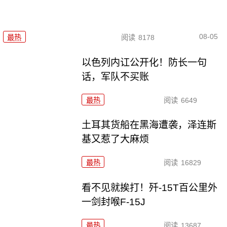
08-05
最热
阅读
8178
以色列内讧公开化！防长一句
话，军队不买账
最热
阅读
6649
土耳其货船在黑海遭袭，泽连斯
基又惹了大麻烦
最热
阅读
16829
看不见就挨打！歼-15T百公里外
一剑封喉F-15J
最热
阅读
13687