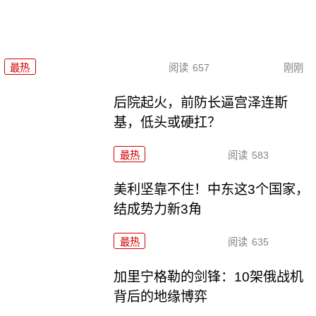
最热
阅读
657
刚刚
后院起火，前防长逼宫泽连斯
基，低头或硬扛？
最热
阅读
583
美利坚靠不住！中东这3个国家，
结成势力新3角
最热
阅读
635
加里宁格勒的剑锋：10架俄战机
背后的地缘博弈