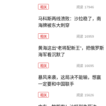
相关
阅读
17946
马科斯两线溃败：沙拉稳了，南
海牌被东大刺穿
相关
阅读
16959
黄海这出“老将配新王”，把俄罗斯
海军看沉默了
相关
阅读
16695
暴风来袭，这局决不能输，想赢
一定要和中国联手
相关
阅读
15626