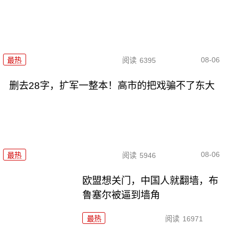
08-06
最热
阅读
6395
删去28字，扩军一整本！高市的把戏骗不了东大
08-06
最热
阅读
5946
欧盟想关门，中国人就翻墙，布
鲁塞尔被逼到墙角
最热
阅读
16971