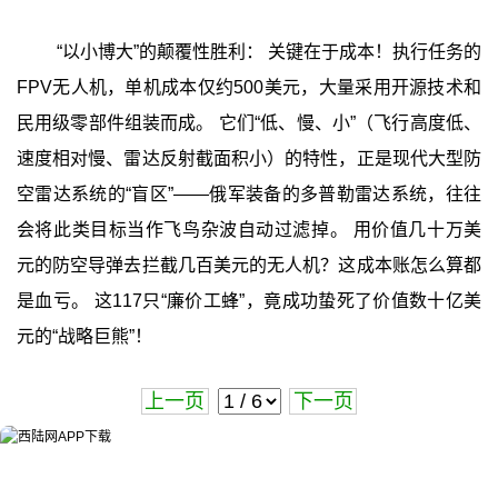
“以小博大”的颠覆性胜利： 关键在于成本！执行任务的
FPV无人机，单机成本仅约500美元，大量采用开源技术和
民用级零部件组装而成。 它们“低、慢、小”（飞行高度低、
速度相对慢、雷达反射截面积小）的特性，正是现代大型防
空雷达系统的“盲区”——俄军装备的多普勒雷达系统，往往
会将此类目标当作飞鸟杂波自动过滤掉。 用价值几十万美
元的防空导弹去拦截几百美元的无人机？这成本账怎么算都
是血亏。 这117只“廉价工蜂”，竟成功蛰死了价值数十亿美
元的“战略巨熊”！
上一页
下一页