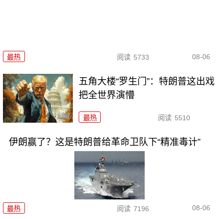
08-06
最热
阅读
5733
五角大楼“罗生门”：特朗普这出戏
把全世界演懵
最热
阅读
5510
伊朗赢了？这是特朗普给革命卫队下“精准毒计”
08-06
最热
阅读
7196