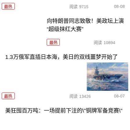
08-08
最热
阅读
9715
向特朗普同志致敬！美政坛上演
“超级抹红大赛”
最热
阅读
10894
1.3万俄军直插日本海，美日的双线噩梦开始了
08-07
最热
阅读
13426
美狂囤百万吨：一场提前下注的\"铜牌军备竞赛\"