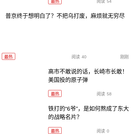
最热
阅读
54
普京终于想明白了？不把乌打废，麻烦就无穷尽
最热
阅读
40
刚刚
高市不敢说的话，长崎市长敢！
美国投的原子弹
最热
阅读
58
铁打的“6爷”，是如何熬成了东大
的战略名片？
最热
阅读
0