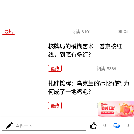
08-05
最热
阅读
8101
核牌局的模糊艺术：普京核红
线，到底有多红？
最热
阅读
5369
扎胖摊牌：乌克兰的\"北约梦\"为
何成了一地鸡毛？
最热
阅读
5130
黄岩岛上空惊雷起！东大\"八一
0
0
点评一下
\"警巡完全不一样