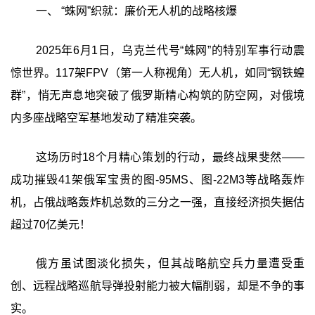
一、 “蛛网”织就：廉价无人机的战略核爆
2025年6月1日，乌克兰代号“蛛网”的特别军事行动震
惊世界。117架FPV（第一人称视角）无人机，如同“钢铁蝗
群”，悄无声息地突破了俄罗斯精心构筑的防空网，对俄境
内多座战略空军基地发动了精准突袭。
这场历时18个月精心策划的行动，最终战果斐然——
成功摧毁41架俄军宝贵的图-95MS、图-22M3等战略轰炸
机，占俄战略轰炸机总数的三分之一强，直接经济损失据估
超过70亿美元！
俄方虽试图淡化损失，但其战略航空兵力量遭受重
创、远程战略巡航导弹投射能力被大幅削弱，却是不争的事
实。