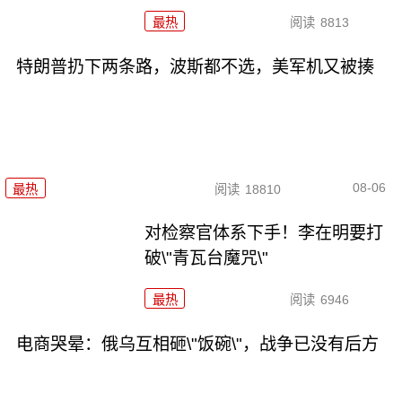
最热
阅读
8813
特朗普扔下两条路，波斯都不选，美军机又被揍
08-06
最热
阅读
18810
对检察官体系下手！李在明要打
破\"青瓦台魔咒\"
最热
阅读
6946
电商哭晕：俄乌互相砸\"饭碗\"，战争已没有后方