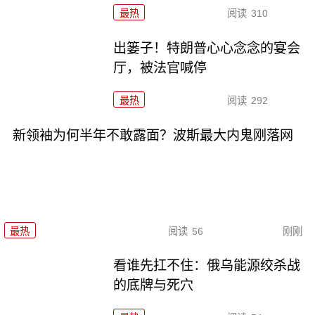
最热
阅读
310
出篓子！特朗普心心念念的宴会
厅，被法官喊停
最热
阅读
292
新领袖为何半年不敢露面？波斯最大内鬼刚落网
最热
阅读
56
刚刚
看谁先扛不住：俄乌能源绞杀战
的底牌与死穴