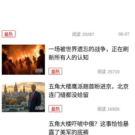
08-07
最热
阅读
20287
一场被世界遗忘的战争，正在刷
新所有人的认知
最热
阅读
25710
五角大楼鹰派翘首盼进京，北京
连门缝都没给留
最热
阅读
16926
五角大楼吓唬中俄？这事恰恰暴
露了美军的底裤