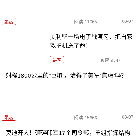
08-07
最热
阅读
11065
美利坚一场电子战演习，把自家
救护机送了命！
最热
阅读
9847
射程1800公里的“巨炮”，治得了美军“焦虑”吗？
08-07
最热
阅读
15666
莫迪开大！砸碎印军17个司令部，重组指挥结构