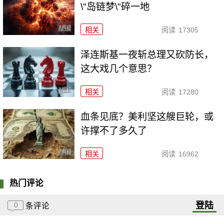
\"岛链梦\"碎一地
相关
阅读
17305
泽连斯基一夜斩总理又砍防长，
这大戏几个意思？
相关
阅读
17280
血条见底？美利坚这艘巨轮，或
许撑不了多久了
相关
阅读
16962
热门评论
登陆
0
条评论