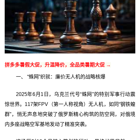
拼多多暑假大促，升温降价，全品类暑期大促 →
一、 “蛛网”织就：廉价无人机的战略核爆
2025年6月1日，乌克兰代号“蛛网”的特别军事行动震
惊世界。117架FPV（第一人称视角）无人机，如同“钢铁蝗
群”，悄无声息地突破了俄罗斯精心构筑的防空网，对俄境
内多座战略空军基地发动了精准突袭。