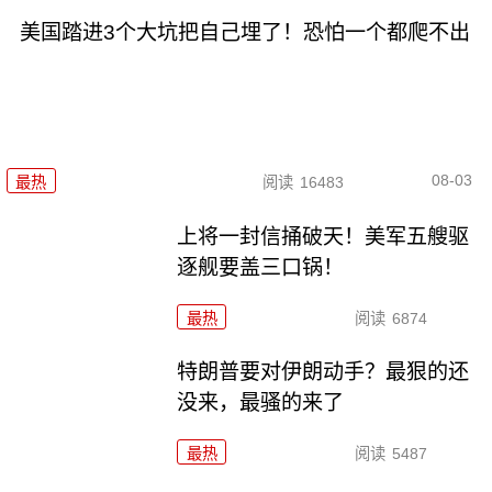
美国踏进3个大坑把自己埋了！恐怕一个都爬不出
08-03
最热
阅读
16483
上将一封信捅破天！美军五艘驱
逐舰要盖三口锅！
最热
阅读
6874
特朗普要对伊朗动手？最狠的还
没来，最骚的来了
最热
阅读
5487