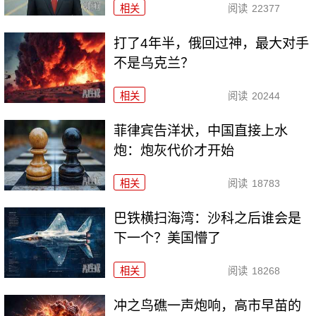
相关
阅读
22377
打了4年半，俄回过神，最大对手
不是乌克兰？
相关
阅读
20244
菲律宾告洋状，中国直接上水
炮：炮灰代价才开始
相关
阅读
18783
巴铁横扫海湾：沙科之后谁会是
下一个？美国懵了
相关
阅读
18268
冲之鸟礁一声炮响，高市早苗的