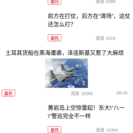
最热
阅读
5300
前方在打仗，后方在“清场”，这仗
还怎么打？
最热
阅读
4318
土耳其货船在黑海遭袭，泽连斯基又惹了大麻烦
08-05
最热
阅读
15085
黄岩岛上空惊雷起！东大\"八一
\"警巡完全不一样
最热
阅读
14394