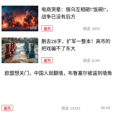
电商哭晕：俄乌互相砸\"饭碗\"，
战争已没有后方
最热
阅读
2803
删去28字，扩军一整本！高市的
把戏骗不了东大
最热
阅读
4194
欧盟想关门，中国人就翻墙，布鲁塞尔被逼到墙角
08-05
最热
阅读
14332