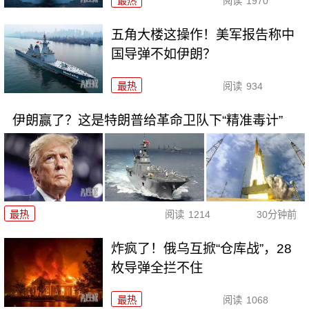
最热
阅读
1970
五角大楼这操作！美军报告称中
国导弹不如伊朗？
最热
阅读
934
伊朗赢了？这是特朗普给革命卫队下“精准毒计”
最热
阅读
1214
30分钟前
炸疯了！俄乌互掀“仓库战”，28
枚导弹全拦不住
最热
阅读
1068