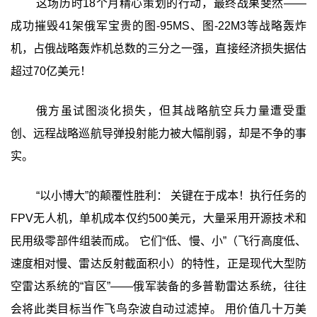
这场历时18个月精心策划的行动，最终战果斐然——
成功摧毁41架俄军宝贵的图-95MS、图-22M3等战略轰炸
机，占俄战略轰炸机总数的三分之一强，直接经济损失据估
超过70亿美元！
俄方虽试图淡化损失，但其战略航空兵力量遭受重
创、远程战略巡航导弹投射能力被大幅削弱，却是不争的事
实。
“以小博大”的颠覆性胜利： 关键在于成本！执行任务的
FPV无人机，单机成本仅约500美元，大量采用开源技术和
民用级零部件组装而成。 它们“低、慢、小”（飞行高度低、
速度相对慢、雷达反射截面积小）的特性，正是现代大型防
空雷达系统的“盲区”——俄军装备的多普勒雷达系统，往往
会将此类目标当作飞鸟杂波自动过滤掉。 用价值几十万美