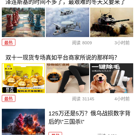
泽连斯基的时间不多了，最艰难的冬天又要来了
最热
阅读
8009
3小时前
双十一现货专场真如平台商家所说的那样吗？
最热
阅读
31145
4小时前
125万还是5万？俄乌战损数字背
后的\"三国杀\"