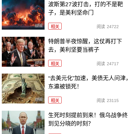
波斯第27波打击，打的不是靶
子，是美利坚命门
相关
阅读
24722
特朗普半夜惊醒，这仗再打下
去，美利坚要当裤子
相关
阅读
24717
“去美元化”加速，美债无人问津，
东瀛被锁死！
相关
阅读
23115
生死时刻提前到来！俄乌战争终
到见分晓的时刻？