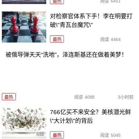
最热
阅读
6451
对检察官体系下手！李在明要打
破\"青瓦台魔咒\"
最热
阅读
4464
被俄导弹天天“洗地”，泽连斯基还在做着美梦！
最热
阅读
4098
3小时前
766亿买不来安全？美核潜光鲜
\"大计划\"的背后
最热
阅读
5045