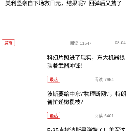
美利坚亲自下场救日元，结果呢？回弹后又蔫了
08-04
最热
阅读
11547
科幻片照进了现实，东大机器狼
驮着武器冲锋！
最热
阅读
7954
波斯要给中东\"物理断网\"，特朗
普忙递橄榄枝？
最热
阅读
6401
F-35真被波斯导弹端了！美军这