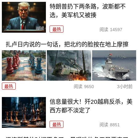
特朗普扔下两条路，波斯都不
选，美军机又被揍
最热
阅读
14597
扎卢日内说的一句话，把北约的脸按在地上摩擦
最热
阅读
9650
3小时前
信息量很大！歼20越肩反杀，美
西方都不淡定了
最热
阅读
8851