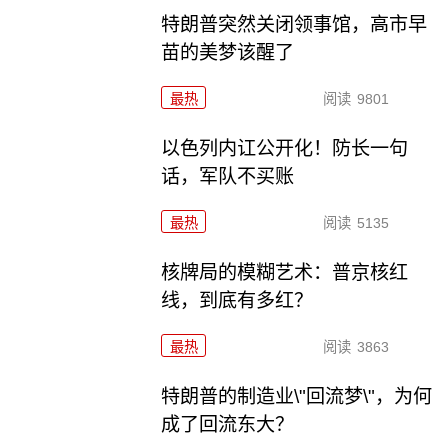
特朗普突然关闭领事馆，高市早
苗的美梦该醒了
最热
阅读
9801
以色列内讧公开化！防长一句
话，军队不买账
最热
阅读
5135
核牌局的模糊艺术：普京核红
线，到底有多红？
最热
阅读
3863
特朗普的制造业\"回流梦\"，为何
成了回流东大？