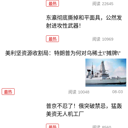
最热
阅读
22645
东瀛彻底撕掉和平面具，公然发
射进攻性武器！
最热
阅读
10969
美利坚资源收割局：特朗普为何对乌稀土\"摊牌\"
08-03
最热
阅读
10048
普京不忍了！俄突破禁忌，猛轰
美资无人机工厂
最热
阅读
8560