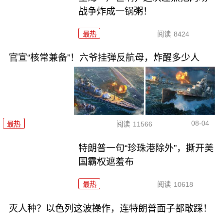
战争炸成一锅粥！
最热
阅读
8424
官宣“核常兼备”！六爷挂弹反航母，炸醒多少人
08-04
最热
阅读
11566
特朗普一句“珍珠港除外”，撕开美
国霸权遮羞布
最热
阅读
10618
灭人种？以色列这波操作，连特朗普面子都敢踩！