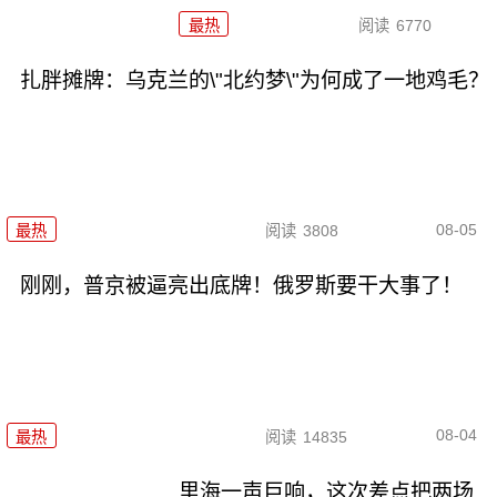
最热
阅读
6770
扎胖摊牌：乌克兰的\"北约梦\"为何成了一地鸡毛？
08-05
最热
阅读
3808
刚刚，普京被逼亮出底牌！俄罗斯要干大事了！
08-04
最热
阅读
14835
里海一声巨响，这次差点把两场