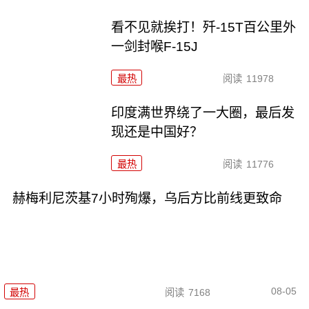
看不见就挨打！歼-15T百公里外
一剑封喉F-15J
最热
阅读
11978
印度满世界绕了一大圈，最后发
现还是中国好？
最热
阅读
11776
赫梅利尼茨基7小时殉爆，乌后方比前线更致命
08-05
最热
阅读
7168