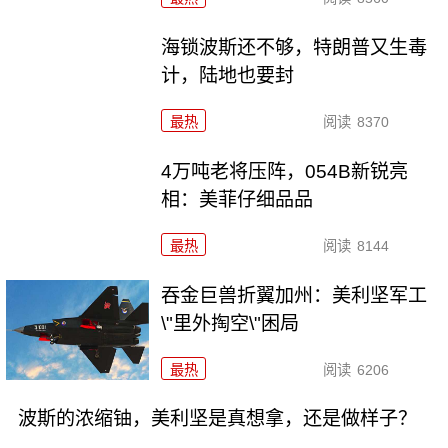
海锁波斯还不够，特朗普又生毒
计，陆地也要封
最热
阅读
8370
4万吨老将压阵，054B新锐亮
相：美菲仔细品品
最热
阅读
8144
吞金巨兽折翼加州：美利坚军工
\"里外掏空\"困局
最热
阅读
6206
波斯的浓缩铀，美利坚是真想拿，还是做样子？