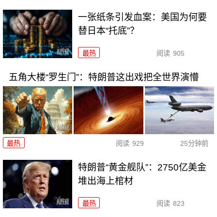
一张纸条引发血案：美国为何要
替日本“托底”？
最热
阅读
905
五角大楼“罗生门”：特朗普这出戏把全世界演懵
最热
阅读
929
25分钟前
特朗普“黄金舰队”：2750亿美金
堆出海上棺材
最热
阅读
823