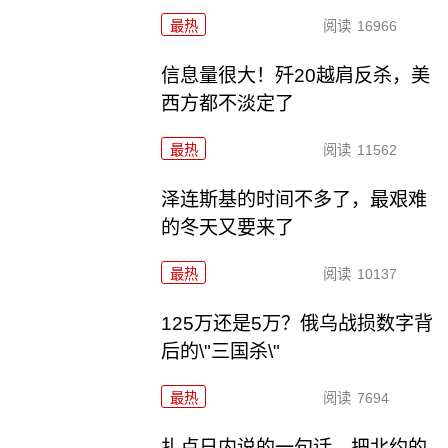
最热
阅读
16966
信息量很大！歼20越肩反杀，美
西方都不淡定了
最热
阅读
11562
泽连斯基的时间不多了，最艰难
的冬天又要来了
最热
阅读
10137
125万还是5万？俄乌战损数字背
后的\"三国杀\"
最热
阅读
7694
扎卢日内说的一句话，把北约的