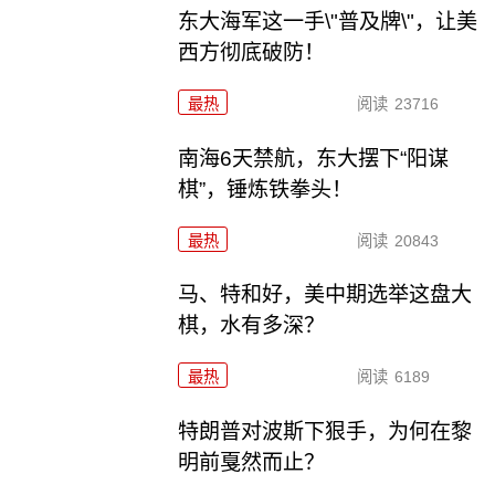
东大海军这一手\"普及牌\"，让美
西方彻底破防！
最热
阅读
23716
南海6天禁航，东大摆下“阳谋
棋”，锤炼铁拳头！
最热
阅读
20843
马、特和好，美中期选举这盘大
棋，水有多深？
最热
阅读
6189
特朗普对波斯下狠手，为何在黎
明前戛然而止？