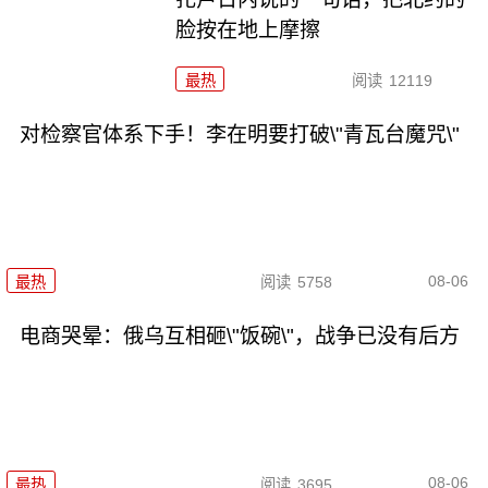
脸按在地上摩擦
最热
阅读
12119
对检察官体系下手！李在明要打破\"青瓦台魔咒\"
08-06
最热
阅读
5758
电商哭晕：俄乌互相砸\"饭碗\"，战争已没有后方
08-06
最热
阅读
3695