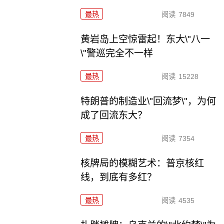
最热
阅读
7849
黄岩岛上空惊雷起！东大\"八一
\"警巡完全不一样
最热
阅读
15228
特朗普的制造业\"回流梦\"，为何
成了回流东大？
最热
阅读
7354
核牌局的模糊艺术：普京核红
线，到底有多红？
最热
阅读
4535