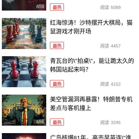
最热
阅读
5089
红海惊涛！沙特摆开大棋局，猫
鼠游戏才刚开场
最热
阅读
4457
青瓦台的\"拍桌\"，能让跪太久的
韩国站起来吗？
最热
阅读
4152
美空管漏洞再暴露！特朗普专机
差点与客机撞上
最热
阅读
3295
广岛核爆81年，高市早苗连\"谁