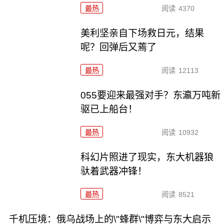
最热
阅读
4370
美利坚亲自下场救日元，结果
呢？回弹后又蔫了
最热
阅读
12113
055要迎来最强对手？东瀛万吨新
驱已上船台！
最热
阅读
10932
科幻片照进了现实，东大机器狼
驮着武器冲锋！
最热
阅读
8521
千机压境：俄乌战场上的\"蜂群\"博弈与东大启示