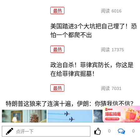
最热
阅读
6016
美国踏进3个大坑把自己埋了！恐
怕一个都爬不出
最热
阅读
17375
政治自杀！菲律宾防长，你这是
在给菲律宾掘墓！
最热
阅读
7031
特朗普这狼来了连演十遍，伊朗：你猜我信不信？
0
0
点评一下