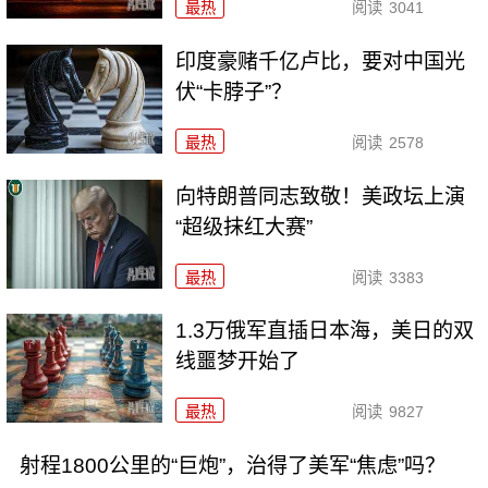
最热
阅读
3041
印度豪赌千亿卢比，要对中国光
伏“卡脖子”？
最热
阅读
2578
向特朗普同志致敬！美政坛上演
“超级抹红大赛”
最热
阅读
3383
1.3万俄军直插日本海，美日的双
线噩梦开始了
最热
阅读
9827
射程1800公里的“巨炮”，治得了美军“焦虑”吗？