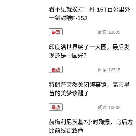
看不见就挨打！歼-15T百公里外
一剑封喉F-15J
最热
阅读
12805
印度满世界绕了一大圈，最后发
现还是中国好？
最热
阅读
12515
特朗普突然关闭领事馆，高市早
苗的美梦该醒了
最热
阅读
10562
赫梅利尼茨基7小时殉爆，乌后方
比前线更致命