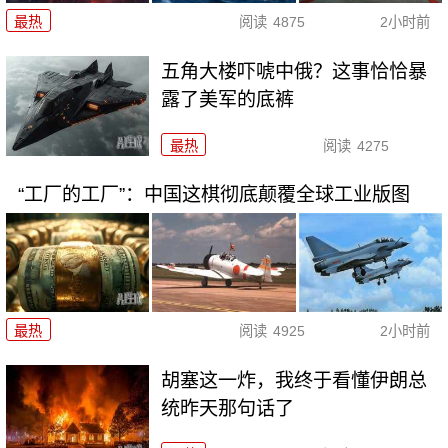
最热
阅读
4875
2小时前
五角大楼吓唬中俄？这事恰恰暴
露了美军的底裤
最热
阅读
4275
“工厂的工厂”：中国这棋彻底颠覆全球工业版图
最热
阅读
4925
2小时前
胡塞这一炸，我终于看懂伊朗总
统昨天那句话了