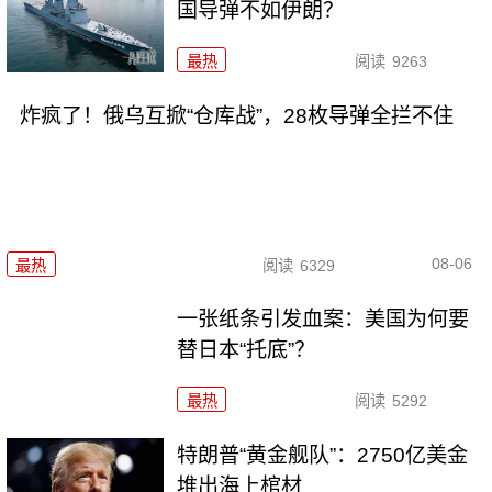
国导弹不如伊朗？
最热
阅读
9263
炸疯了！俄乌互掀“仓库战”，28枚导弹全拦不住
08-06
最热
阅读
6329
一张纸条引发血案：美国为何要
替日本“托底”？
最热
阅读
5292
特朗普“黄金舰队”：2750亿美金
堆出海上棺材