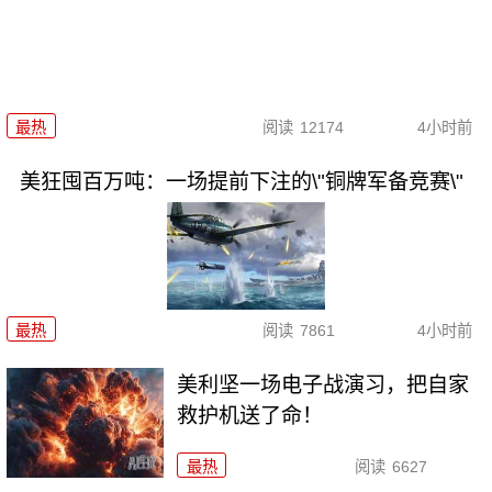
最热
阅读
12174
4小时前
美狂囤百万吨：一场提前下注的\"铜牌军备竞赛\"
最热
阅读
7861
4小时前
美利坚一场电子战演习，把自家
救护机送了命！
最热
阅读
6627