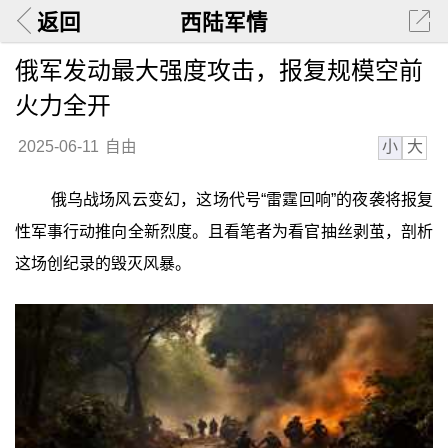
返回
西陆军情
俄军发动最大强度攻击，报复规模空前
火力全开
小
大
2025-06-11
自由
俄乌战场风云变幻，这场代号“雷霆回响”的夜袭将报复
性军事行动推向全新烈度。且看笔者为看官抽丝剥茧，剖析
这场创纪录的毁灭风暴。