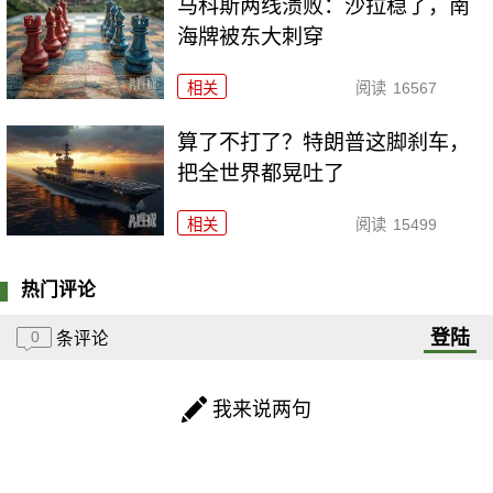
马科斯两线溃败：沙拉稳了，南
海牌被东大刺穿
相关
阅读
16567
算了不打了？特朗普这脚刹车，
把全世界都晃吐了
相关
阅读
15499
热门评论
登陆
0
条评论
我来说两句