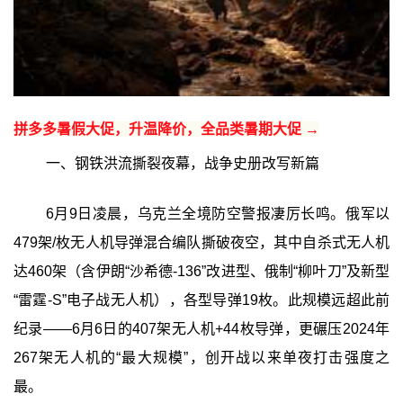
拼多多暑假大促，升温降价，全品类暑期大促 →
一、钢铁洪流撕裂夜幕，战争史册改写新篇
6月9日凌晨，乌克兰全境防空警报凄厉长鸣。俄军以
479架/枚无人机导弹混合编队撕破夜空，其中自杀式无人机
达460架（含伊朗“沙希德-136”改进型、俄制“柳叶刀”及新型
“雷霆-S”电子战无人机），各型导弹19枚。此规模远超此前
纪录——6月6日的407架无人机+44枚导弹，更碾压2024年
267架无人机的“最大规模”，创开战以来单夜打击强度之
最。