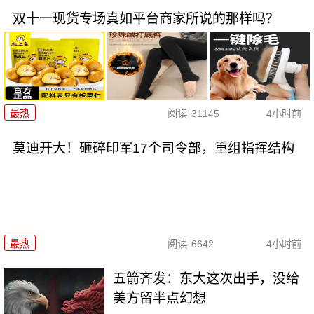
双十一现货专场真如平台商家所说的那样吗？
最热
阅读
31145
4小时前
莫迪开大！砸碎印军17个司令部，重组指挥结构
最热
阅读
6642
4小时前
五箭齐发：东大这次出手，没给
美方留半点幻想