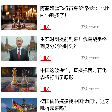
阿塞拜疆飞行员夸赞“枭龙”：比比
F-16强多了！
相关
阅读
23410
生死时刻提前到来！俄乌战争终
到见分晓的时刻？
相关
阅读
22803
中国这波操作，直接把西方石化
霸权打出了原形
相关
阅读
20122
德国偷偷摸摸找中国“命门”，这牙
呲得起来吗？