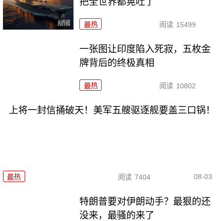
把全世界都晃吐了
最热
阅读
15499
一张图让印度陷入死寂，五枚金
牌背后的终极真相
最热
阅读
10802
上将一封信捅破天！美军五艘驱逐舰要盖三口锅！
08-03
最热
阅读
7404
特朗普要对伊朗动手？最狠的还
没来，最骚的来了