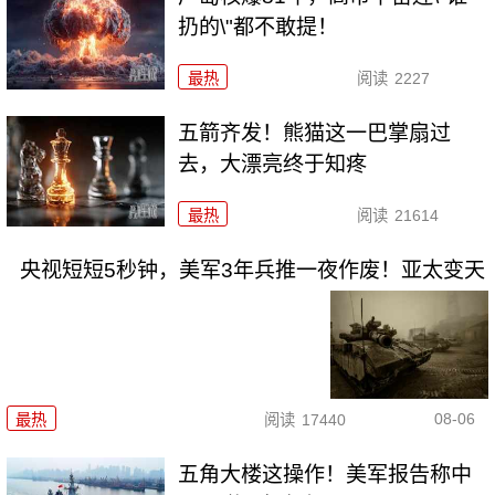
扔的\"都不敢提！
最热
阅读
2227
五箭齐发！熊猫这一巴掌扇过
去，大漂亮终于知疼
最热
阅读
21614
央视短短5秒钟，美军3年兵推一夜作废！亚太变天
08-06
最热
阅读
17440
五角大楼这操作！美军报告称中