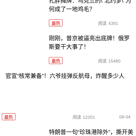
扎胖摊牌：乌克兰的\"北约梦\"为
何成了一地鸡毛？
最热
阅读
4391
刚刚，普京被逼亮出底牌！俄罗
斯要干大事了！
最热
阅读
15480
官宣“核常兼备”！六爷挂弹反航母，炸醒多少人
08-04
最热
阅读
12201
特朗普一句“珍珠港除外”，撕开美