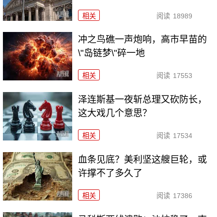
相关
阅读
18989
冲之鸟礁一声炮响，高市早苗的
\"岛链梦\"碎一地
相关
阅读
17553
泽连斯基一夜斩总理又砍防长，
这大戏几个意思？
相关
阅读
17534
血条见底？美利坚这艘巨轮，或
许撑不了多久了
相关
阅读
17386