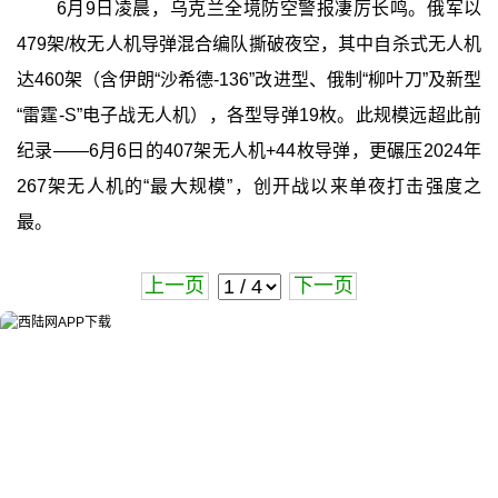
6月9日凌晨，乌克兰全境防空警报凄厉长鸣。俄军以
479架/枚无人机导弹混合编队撕破夜空，其中自杀式无人机
达460架（含伊朗“沙希德-136”改进型、俄制“柳叶刀”及新型
“雷霆-S”电子战无人机），各型导弹19枚。此规模远超此前
纪录——6月6日的407架无人机+44枚导弹，更碾压2024年
267架无人机的“最大规模”，创开战以来单夜打击强度之
最。
上一页
下一页