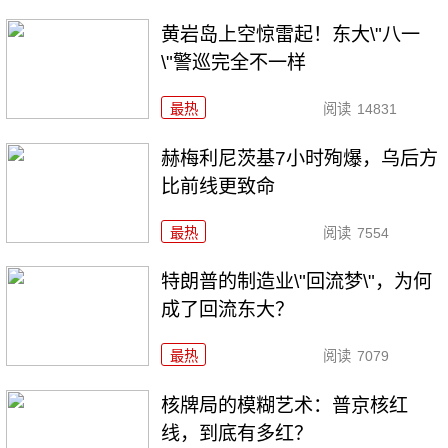
黄岩岛上空惊雷起！东大\"八一
\"警巡完全不一样
最热
阅读
14831
赫梅利尼茨基7小时殉爆，乌后方
比前线更致命
最热
阅读
7554
特朗普的制造业\"回流梦\"，为何
成了回流东大？
最热
阅读
7079
核牌局的模糊艺术：普京核红
线，到底有多红？