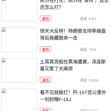
前方在打仗，后方在“清场”，这仗
还怎么打？
最热
阅读
4757
惊天大反转！特朗普支持率崩盘
背后竟藏致命一击
最热
阅读
7034
土耳其货船在黑海遭袭，泽连斯
基又惹了大麻烦
最热
阅读
15534
看不见就挨打！歼-15T百公里外
一剑封喉F-15J
最热
阅读
12436