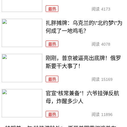
最热
阅读
4173
扎胖摊牌：乌克兰的\"北约梦\"为
何成了一地鸡毛？
最热
阅读
4078
刚刚，普京被逼亮出底牌！俄罗
斯要干大事了！
最热
阅读
15169
官宣“核常兼备”！六爷挂弹反航
母，炸醒多少人
最热
阅读
11896