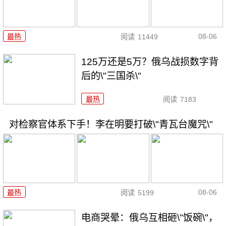
08-06
最热
阅读
11449
125万还是5万？俄乌战损数字背
后的\"三国杀\"
最热
阅读
7183
对检察官体系下手！李在明要打破\"青瓦台魔咒\"
08-06
最热
阅读
5199
电商哭晕：俄乌互相砸\"饭碗\"，