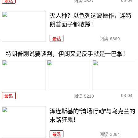
08-04
最热
阅读
4837
灭人种？以色列这波操作，连特
朗普面子都敢踩！
最热
阅读
6369
特朗普刚说要谈判，伊朗又是反手就是一巴掌！
08-04
最热
阅读
5218
泽连斯基的“清场行动”与乌克兰的
末路狂飙！
最热
阅读
3864