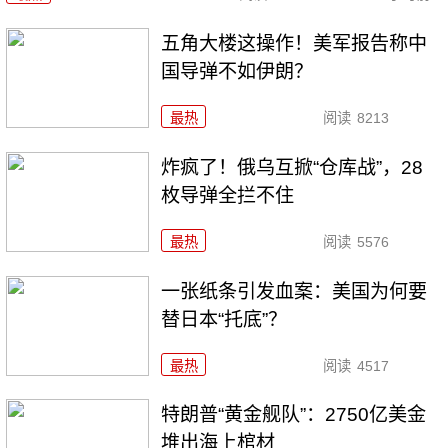
五角大楼这操作！美军报告称中
国导弹不如伊朗？
最热
阅读
8213
炸疯了！俄乌互掀“仓库战”，28
枚导弹全拦不住
最热
阅读
5576
一张纸条引发血案：美国为何要
替日本“托底”？
最热
阅读
4517
特朗普“黄金舰队”：2750亿美金
堆出海上棺材