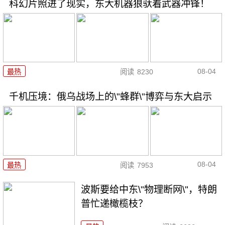
科幻片照进了现实，东大机器狼驮着武器冲锋！
08-04
最热
阅读
8230
千机压境：俄乌战场上的\"蜂群\"博弈与东大启示
08-04
最热
阅读
7953
波斯要给中东\"物理断网\"，特朗
普忙递橄榄枝？