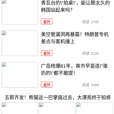
青瓦台的\"拍桌\"，能让跪太久的
韩国站起来吗？
最热
阅读
2745
美空管漏洞再暴露！特朗普专机
差点与客机撞上
最热
阅读
2125
广岛核爆81年，高市早苗连\"谁
扔的\"都不敢提！
最热
阅读
1484
五箭齐发！熊猫这一巴掌扇过去，大漂亮终于知疼