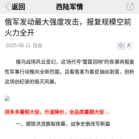
返回
西陆军情
俄军发动最大强度攻击，报复规模空前
火力全开
小
大
2025-06-11
自由
俄乌战场风云变幻，这场代号“雷霆回响”的夜袭将报复
性军事行动推向全新烈度。且看笔者为看官抽丝剥茧，剖析
这场创纪录的毁灭风暴。
拼多多暑假大促，升温降价，全品类暑期大促 →
一、钢铁洪流撕裂夜幕，战争史册改写新篇