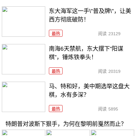
东大海军这一手\"普及牌\"，让美
西方彻底破防！
最热
阅读
23129
南海6天禁航，东大摆下“阳谋
棋”，锤炼铁拳头！
最热
阅读
20319
马、特和好，美中期选举这盘大
棋，水有多深？
最热
阅读
5895
特朗普对波斯下狠手，为何在黎明前戛然而止？