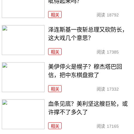
呲得起来吗？
相关
阅读
18792
泽连斯基一夜斩总理又砍防长，
这大戏几个意思？
相关
阅读
17385
美伊停火是幌子？穆杰塔巴回
信，把中东棋盘掀了
相关
阅读
17332
血条见底？美利坚这艘巨轮，或
许撑不了多久了
相关
阅读
17165