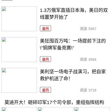
1.3万俄军直插日本海，美日的双
线噩梦开始了
最热
阅读
5967
美狂囤百万吨：一场提前下注的
\"铜牌军备竞赛\"
最热
阅读
4584
美利坚一场电子战演习，把自家
救护机送了命！
最热
阅读
3718
莫迪开大！砸碎印军17个司令部，重组指挥结构