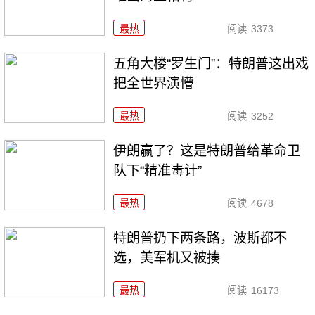
最热
阅读
3373
五角大楼“罗生门”：特朗普这出戏
把全世界演懵
最热
阅读
3252
伊朗赢了？这是特朗普给革命卫
队下“精准毒计”
最热
阅读
4678
特朗普扔下两条路，波斯都不
选，美军机又被揍
最热
阅读
16173