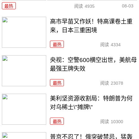
08-03
最热
阅读
4935
高市早苗又作妖！特高课卷土重
来，日本三重困境
最热
阅读
4334
央视：空警600横空出世，美航母
最强王牌失效
最热
阅读
23078
美利坚资源收割局：特朗普为何
对乌稀土\"摊牌\"
最热
阅读
10300
普京不忍了！俄突破禁忌，猛轰