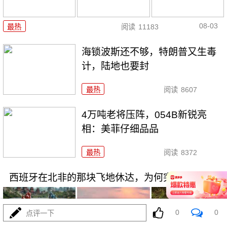
08-03
最热
阅读
11183
海锁波斯还不够，特朗普又生毒
计，陆地也要封
最热
阅读
8607
4万吨老将压阵，054B新锐亮
相：美菲仔细品品
最热
阅读
8372
西班牙在北非的那块飞地休达，为何突然炸了锅
0
0
点评一下