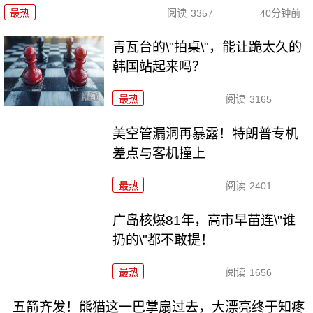
最热
阅读
3357
40分钟前
青瓦台的\"拍桌\"，能让跪太久的
韩国站起来吗？
最热
阅读
3165
美空管漏洞再暴露！特朗普专机
差点与客机撞上
最热
阅读
2401
广岛核爆81年，高市早苗连\"谁
扔的\"都不敢提！
最热
阅读
1656
五箭齐发！熊猫这一巴掌扇过去，大漂亮终于知疼