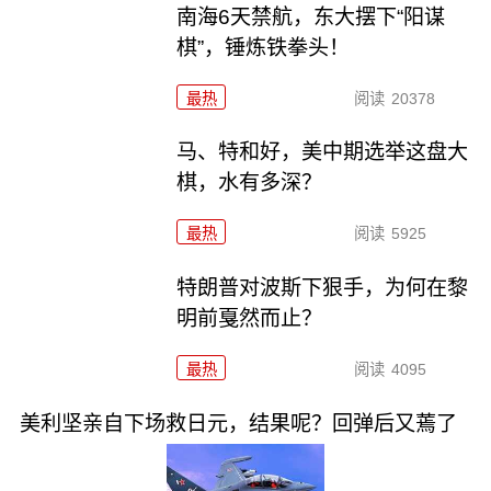
南海6天禁航，东大摆下“阳谋
棋”，锤炼铁拳头！
最热
阅读
20378
马、特和好，美中期选举这盘大
棋，水有多深？
最热
阅读
5925
特朗普对波斯下狠手，为何在黎
明前戛然而止？
最热
阅读
4095
美利坚亲自下场救日元，结果呢？回弹后又蔫了