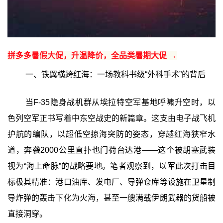
拼多多暑假大促，升温降价，全品类暑期大促 →
一、铁翼横跨红海：一场教科书级“外科手术”的背后
当F-35隐身战机群从埃拉特空军基地呼啸升空时，以
色列空军正书写着中东空战史的新篇章。这支由电子战飞机
护航的编队，以超低空掠海突防的姿态，穿越红海狭窄水
道，奔袭2000公里直扑也门荷台达港——这个被胡塞武装
视为“海上命脉”的战略要地。笔者观察到，以军此次打击目
标极其精准：港口油库、发电厂、导弹仓库等设施在卫星制
导炸弹的轰击下化为火海，甚至一艘满载伊朗武器的货船被
直接洞穿。