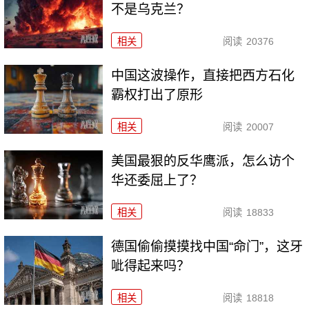
不是乌克兰？
相关
阅读
20376
中国这波操作，直接把西方石化
霸权打出了原形
相关
阅读
20007
美国最狠的反华鹰派，怎么访个
华还委屈上了？
相关
阅读
18833
德国偷偷摸摸找中国“命门”，这牙
呲得起来吗？
相关
阅读
18818