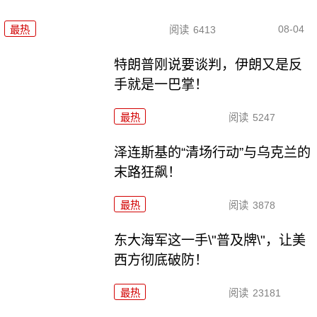
08-04
最热
阅读
6413
特朗普刚说要谈判，伊朗又是反
手就是一巴掌！
最热
阅读
5247
泽连斯基的“清场行动”与乌克兰的
末路狂飙！
最热
阅读
3878
东大海军这一手\"普及牌\"，让美
西方彻底破防！
最热
阅读
23181