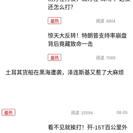
还怎么打？
最热
阅读
4804
惊天大反转！特朗普支持率崩盘
背后竟藏致命一击
最热
阅读
7089
土耳其货船在黑海遭袭，泽连斯基又惹了大麻烦
08-05
最热
阅读
15594
看不见就挨打！歼-15T百公里外