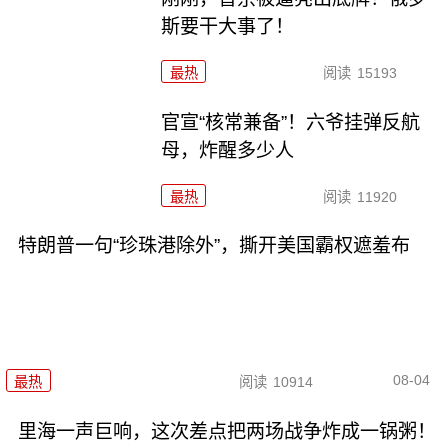
斯要干大事了！
最热
阅读
15193
官宣“核常兼备”！六爷挂弹反航
母，炸醒多少人
最热
阅读
11920
特朗普一句“珍珠港除外”，撕开美国霸权遮羞布
08-04
最热
阅读
10914
里海一声巨响，这次差点把两场战争炸成一锅粥！