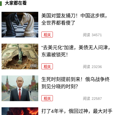
大家都在看
美国对盟友捅刀！中国这步棋，
全世界都看傻了
相关
阅读
34571
“去美元化”加速，美债无人问津，
东瀛被锁死！
相关
阅读
23236
生死时刻提前到来！俄乌战争终
到见分晓的时刻？
相关
阅读
22587
打了4年半，俄回过神，最大对手