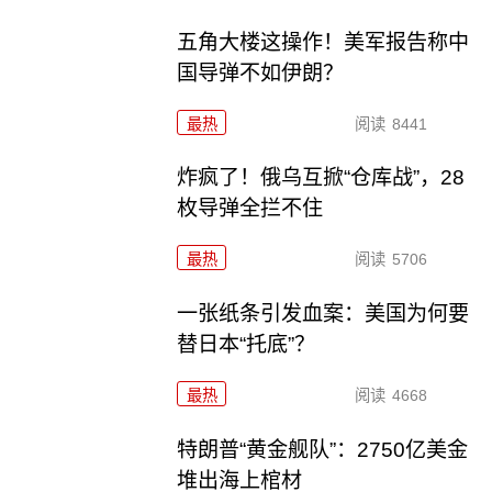
五角大楼这操作！美军报告称中
国导弹不如伊朗？
最热
阅读
8441
炸疯了！俄乌互掀“仓库战”，28
枚导弹全拦不住
最热
阅读
5706
一张纸条引发血案：美国为何要
替日本“托底”？
最热
阅读
4668
特朗普“黄金舰队”：2750亿美金
堆出海上棺材