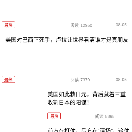
08-05
最热
阅读
12950
美国对巴西下死手，卢拉让世界看清谁才是真朋友
08-05
最热
阅读
7379
美国如此救日元，背后藏着三重
收割日本的阳谋！
最热
阅读
5865
前方在打仗，后方在“清场”，这仗