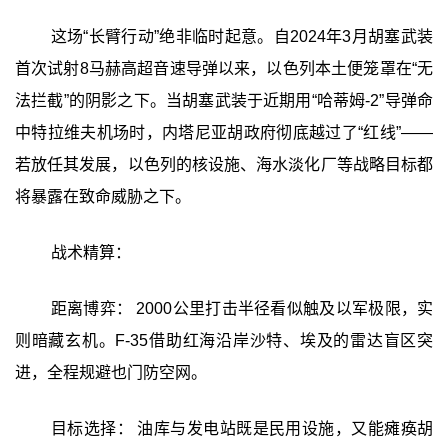
这场“长臂行动”绝非临时起意。自2024年3月胡塞武装
首次试射8马赫高超音速导弹以来，以色列本土便笼罩在“无
法拦截”的阴影之下。当胡塞武装于近期用“哈蒂姆-2”导弹命
中特拉维夫机场时，内塔尼亚胡政府彻底越过了“红线”——
若放任其发展，以色列的核设施、海水淡化厂等战略目标都
将暴露在致命威胁之下。
战术精算：
距离博弈： 2000公里打击半径看似触及以军极限，实
则暗藏玄机。F-35借助红海沿岸沙特、埃及的雷达盲区突
进，全程规避也门防空网。
目标选择： 油库与发电站既是民用设施，又能瘫痪胡