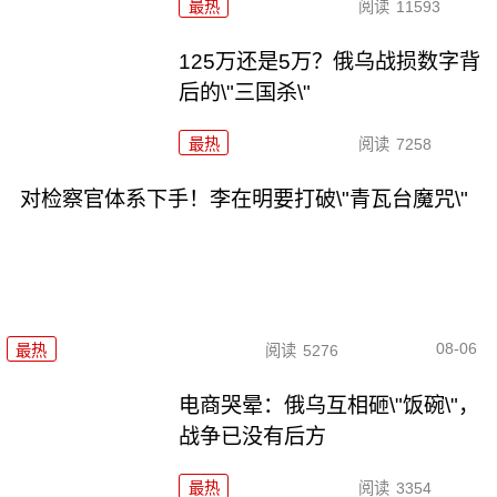
最热
阅读
11593
125万还是5万？俄乌战损数字背
后的\"三国杀\"
最热
阅读
7258
对检察官体系下手！李在明要打破\"青瓦台魔咒\"
08-06
最热
阅读
5276
电商哭晕：俄乌互相砸\"饭碗\"，
战争已没有后方
最热
阅读
3354