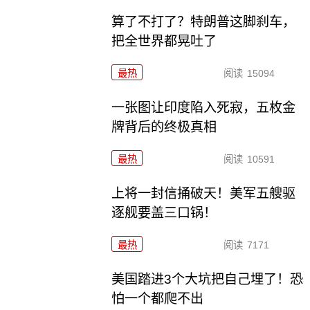
算了不打了？特朗普这脚刹车，
把全世界都晃吐了
最热
阅读
15094
一张图让印度陷入死寂，五枚金
牌背后的终极真相
最热
阅读
10591
上将一封信捅破天！美军五艘驱
逐舰要盖三口锅！
最热
阅读
7171
美国踏进3个大坑把自己埋了！恐
怕一个都爬不出