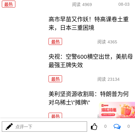
08-03
最热
阅读
4969
高市早苗又作妖！特高课卷土重
来，日本三重困境
最热
阅读
4365
央视：空警600横空出世，美航母
最强王牌失效
最热
阅读
23134
美利坚资源收割局：特朗普为何
对乌稀土\"摊牌\"
最热
阅读
10331
0
0
点评一下
普京不忍了！俄突破禁忌，猛轰