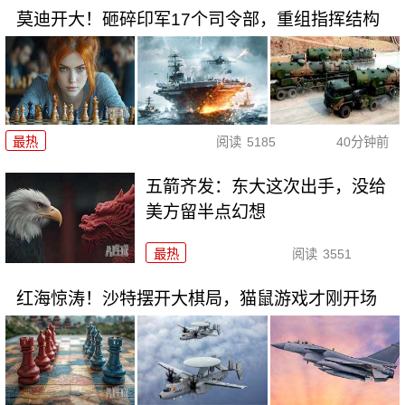
莫迪开大！砸碎印军17个司令部，重组指挥结构
最热
阅读
5185
40分钟前
五箭齐发：东大这次出手，没给
美方留半点幻想
最热
阅读
3551
红海惊涛！沙特摆开大棋局，猫鼠游戏才刚开场