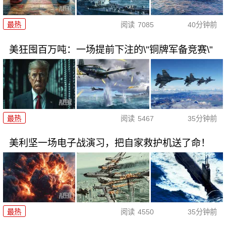
最热
阅读
7085
40分钟前
美狂囤百万吨：一场提前下注的\"铜牌军备竞赛\"
最热
阅读
5467
35分钟前
美利坚一场电子战演习，把自家救护机送了命！
最热
阅读
4550
35分钟前