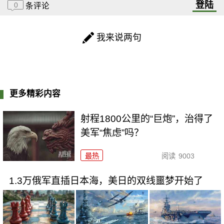
登陆
0
条评论
我来说两句
更多精彩内容
射程1800公里的“巨炮”，治得了
美军“焦虑”吗？
最热
阅读
9003
1.3万俄军直插日本海，美日的双线噩梦开始了