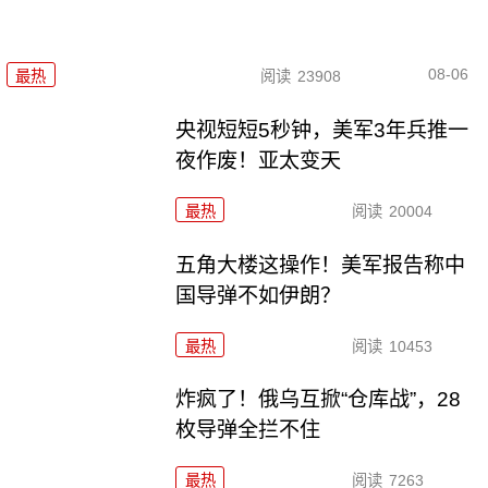
08-06
最热
阅读
23908
央视短短5秒钟，美军3年兵推一
夜作废！亚太变天
最热
阅读
20004
五角大楼这操作！美军报告称中
国导弹不如伊朗？
最热
阅读
10453
炸疯了！俄乌互掀“仓库战”，28
枚导弹全拦不住
最热
阅读
7263