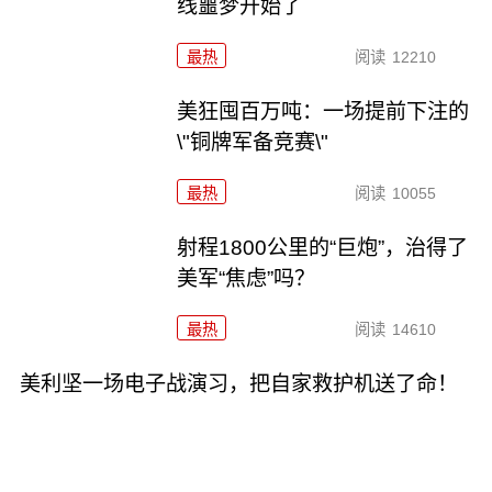
线噩梦开始了
最热
阅读
12210
美狂囤百万吨：一场提前下注的
\"铜牌军备竞赛\"
最热
阅读
10055
射程1800公里的“巨炮”，治得了
美军“焦虑”吗？
最热
阅读
14610
美利坚一场电子战演习，把自家救护机送了命！