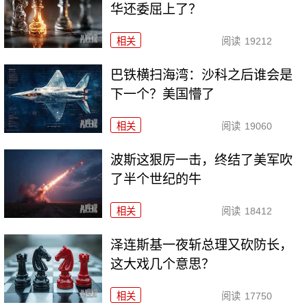
华还委屈上了？
相关
阅读
19212
巴铁横扫海湾：沙科之后谁会是
下一个？美国懵了
相关
阅读
19060
波斯这狠厉一击，终结了美军吹
了半个世纪的牛
相关
阅读
18412
泽连斯基一夜斩总理又砍防长，
这大戏几个意思？
相关
阅读
17750