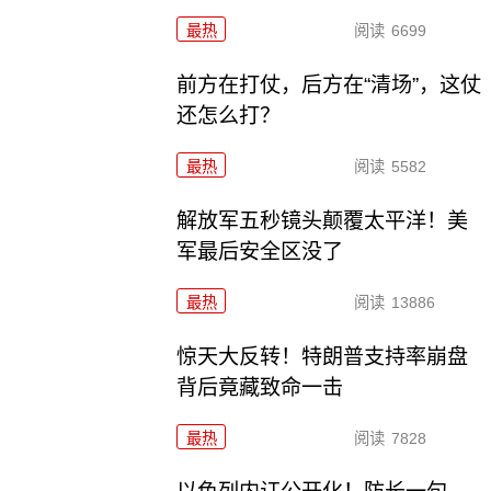
最热
阅读
6699
前方在打仗，后方在“清场”，这仗
还怎么打？
最热
阅读
5582
解放军五秒镜头颠覆太平洋！美
军最后安全区没了
最热
阅读
13886
惊天大反转！特朗普支持率崩盘
背后竟藏致命一击
最热
阅读
7828