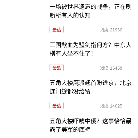
一场被世界遗忘的战争，正在刷
新所有人的认知
最热
阅读
21966
三国歃血为盟剑指何方？中东大
棋有人坐不住了！
最热
阅读
16458
五角大楼鹰派翘首盼进京，北京
连门缝都没给留
最热
阅读
14625
五角大楼吓唬中俄？这事恰恰暴
露了美军的底裤