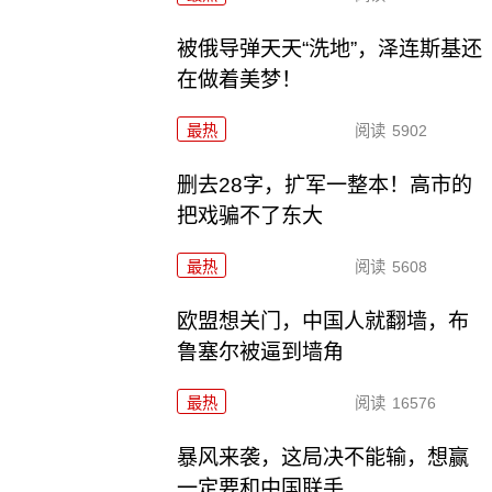
被俄导弹天天“洗地”，泽连斯基还
在做着美梦！
最热
阅读
5902
删去28字，扩军一整本！高市的
把戏骗不了东大
最热
阅读
5608
欧盟想关门，中国人就翻墙，布
鲁塞尔被逼到墙角
最热
阅读
16576
暴风来袭，这局决不能输，想赢
一定要和中国联手