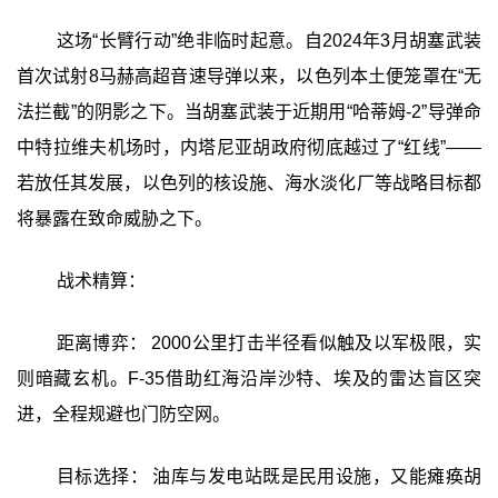
这场“长臂行动”绝非临时起意。自2024年3月胡塞武装
首次试射8马赫高超音速导弹以来，以色列本土便笼罩在“无
法拦截”的阴影之下。当胡塞武装于近期用“哈蒂姆-2”导弹命
中特拉维夫机场时，内塔尼亚胡政府彻底越过了“红线”——
若放任其发展，以色列的核设施、海水淡化厂等战略目标都
将暴露在致命威胁之下。
战术精算：
距离博弈： 2000公里打击半径看似触及以军极限，实
则暗藏玄机。F-35借助红海沿岸沙特、埃及的雷达盲区突
进，全程规避也门防空网。
目标选择： 油库与发电站既是民用设施，又能瘫痪胡