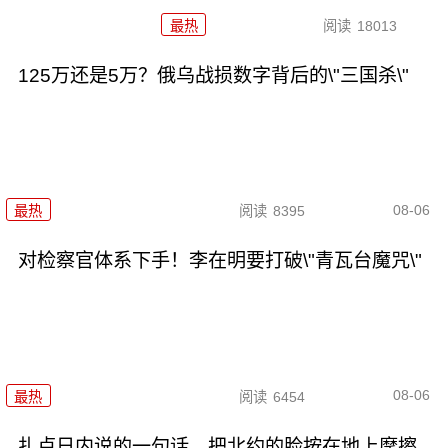
最热
阅读
18013
125万还是5万？俄乌战损数字背后的\"三国杀\"
08-06
最热
阅读
8395
对检察官体系下手！李在明要打破\"青瓦台魔咒\"
08-06
最热
阅读
6454
扎卢日内说的一句话，把北约的脸按在地上摩擦