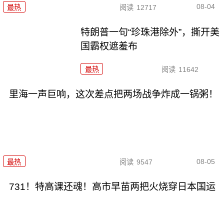
08-04
最热
阅读
12717
特朗普一句“珍珠港除外”，撕开美
国霸权遮羞布
最热
阅读
11642
里海一声巨响，这次差点把两场战争炸成一锅粥！
08-05
最热
阅读
9547
731！特高课还魂！高市早苗两把火烧穿日本国运