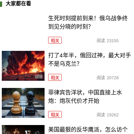
大家都在看
生死时刻提前到来！俄乌战争终
到见分晓的时刻？
相关
阅读
23155
打了4年半，俄回过神，最大对手
不是乌克兰？
相关
阅读
20728
菲律宾告洋状，中国直接上水
炮：炮灰代价才开始
相关
阅读
19262
美国最狠的反华鹰派，怎么访个