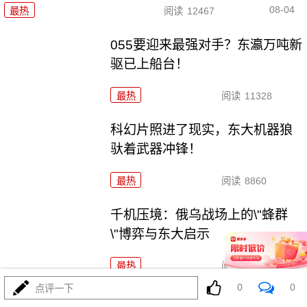
08-04
最热
阅读
12467
055要迎来最强对手？东瀛万吨新
驱已上船台！
最热
阅读
11328
科幻片照进了现实，东大机器狼
驮着武器冲锋！
最热
阅读
8860
千机压境：俄乌战场上的\"蜂群
\"博弈与东大启示
最热
阅读
8699
0
0
点评一下
波斯要给中东\"物理断网\"，特朗