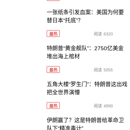
一张纸条引发血案：美国为何要
替日本“托底”？
最热
阅读
6320
特朗普“黄金舰队”：2750亿美金
堆出海上棺材
最热
阅读
5055
五角大楼“罗生门”：特朗普这出戏
把全世界演懵
最热
阅读
4890
伊朗赢了？这是特朗普给革命卫
队下“精准毒计”