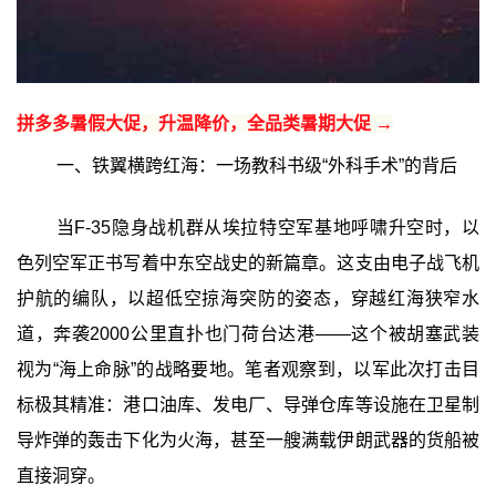
拼多多暑假大促，升温降价，全品类暑期大促 →
一、铁翼横跨红海：一场教科书级“外科手术”的背后
当F-35隐身战机群从埃拉特空军基地呼啸升空时，以
色列空军正书写着中东空战史的新篇章。这支由电子战飞机
护航的编队，以超低空掠海突防的姿态，穿越红海狭窄水
道，奔袭2000公里直扑也门荷台达港——这个被胡塞武装
视为“海上命脉”的战略要地。笔者观察到，以军此次打击目
标极其精准：港口油库、发电厂、导弹仓库等设施在卫星制
导炸弹的轰击下化为火海，甚至一艘满载伊朗武器的货船被
直接洞穿。