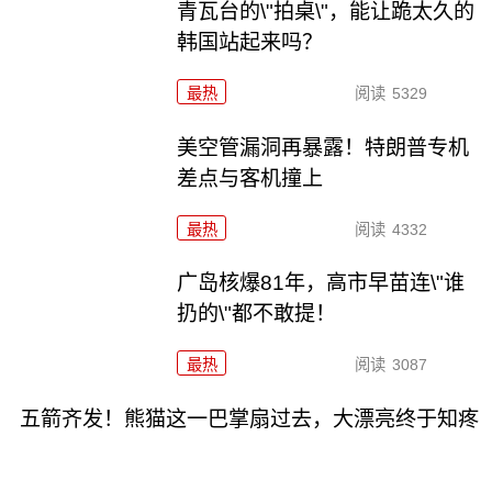
青瓦台的\"拍桌\"，能让跪太久的
韩国站起来吗？
最热
阅读
5329
美空管漏洞再暴露！特朗普专机
差点与客机撞上
最热
阅读
4332
广岛核爆81年，高市早苗连\"谁
扔的\"都不敢提！
最热
阅读
3087
五箭齐发！熊猫这一巴掌扇过去，大漂亮终于知疼