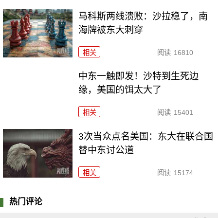
马科斯两线溃败：沙拉稳了，南
海牌被东大刺穿
相关
阅读
16810
中东一触即发！沙特到生死边
缘，美国的饵太大了
相关
阅读
15401
3次当众点名美国：东大在联合国
替中东讨公道
相关
阅读
15174
热门评论