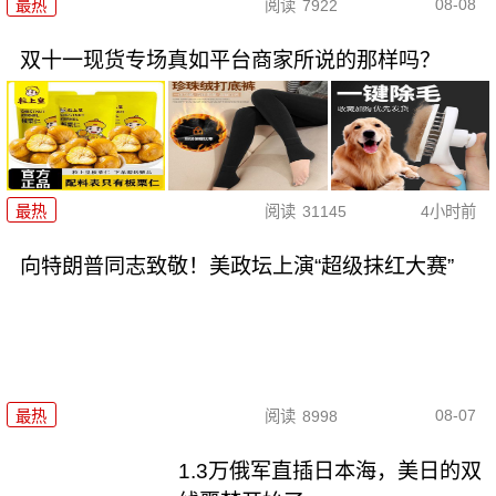
08-08
最热
阅读
7922
双十一现货专场真如平台商家所说的那样吗？
最热
阅读
31145
4小时前
向特朗普同志致敬！美政坛上演“超级抹红大赛”
08-07
最热
阅读
8998
1.3万俄军直插日本海，美日的双