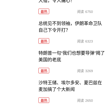
大错，令人痛心！
最热
阅读
6750
总统见不到领袖，伊朗革命卫队
自己下令开打？
最热
阅读
6323
特朗普一句“我们也想要导弹”揭了
美国的老底
最热
阅读
3269
沙特王储、埃尔多安、夏巴兹在
麦加搞了个大新闻
最热
阅读
2650