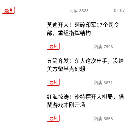
08-07
最热
阅读
8823
莫迪开大！砸碎印军17个司令
部，重组指挥结构
最热
阅读
7996
五箭齐发：东大这次出手，没给
美方留半点幻想
最热
阅读
6671
红海惊涛！沙特摆开大棋局，猫
鼠游戏才刚开场
最热
阅读
5666