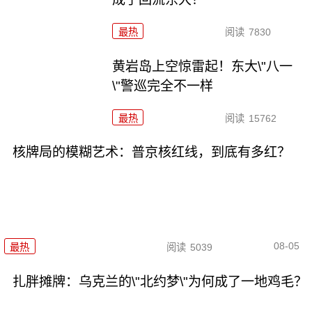
最热
阅读
7830
黄岩岛上空惊雷起！东大\"八一
\"警巡完全不一样
最热
阅读
15762
核牌局的模糊艺术：普京核红线，到底有多红？
08-05
最热
阅读
5039
扎胖摊牌：乌克兰的\"北约梦\"为何成了一地鸡毛？