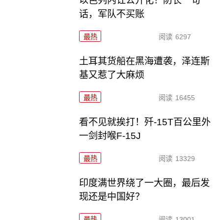
以色列内讧公开化！防长一句
话，军队不买账
最热
阅读
6297
土耳其货船在黑海遭袭，泽连斯
基又惹了大麻烦
最热
阅读
16455
看不见就挨打！歼-15T百公里外
一剑封喉F-15J
最热
阅读
13329
印度满世界绕了一大圈，最后发
现还是中国好？
最热
阅读
13001