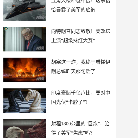
五角大楼吓唬中俄？这事恰
恰暴露了美军的底裤
向特朗普同志致敬！美政坛
上演“超级抹红大赛”
胡塞这一炸，我终于看懂伊
朗总统昨天那句话了
印度豪赌千亿卢比，要对中
国光伏“卡脖子”？
射程1800公里的“巨炮”，治
得了美军“焦虑”吗？