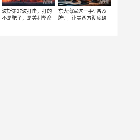
波斯第27波打击，打的
东大海军这一手\"普及
不是靶子，是美利坚命
牌\"，让美西方彻底破
门
防！