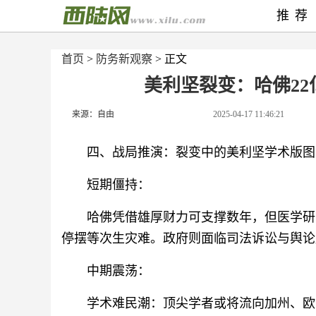
推荐
首页
>
防务新观察
> 正文
美利坚裂变：哈佛2
来源：自由
2025-04-17 11:46:21
四、战局推演：裂变中的美利坚学术版图
短期僵持：
哈佛凭借雄厚财力可支撑数年，但医学研
停摆等次生灾难。政府则面临司法诉讼与舆论压
中期震荡：
学术难民潮：顶尖学者或将流向加州、欧