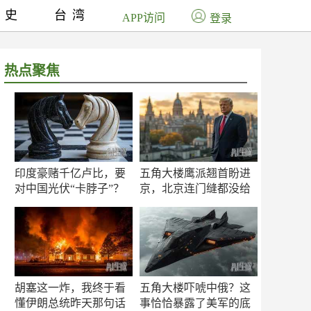
历史
台湾
APP访问
登录
热点聚焦
印度豪赌千亿卢比，要
五角大楼鹰派翘首盼进
对中国光伏“卡脖子”？
京，北京连门缝都没给
留
胡塞这一炸，我终于看
五角大楼吓唬中俄？这
懂伊朗总统昨天那句话
事恰恰暴露了美军的底