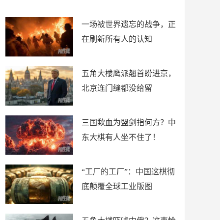
了
裤
一场被世界遗忘的战争，正
在刷新所有人的认知
五角大楼鹰派翘首盼进京，
北京连门缝都没给留
三国歃血为盟剑指何方？中
东大棋有人坐不住了！
“工厂的工厂”：中国这棋彻
底颠覆全球工业版图