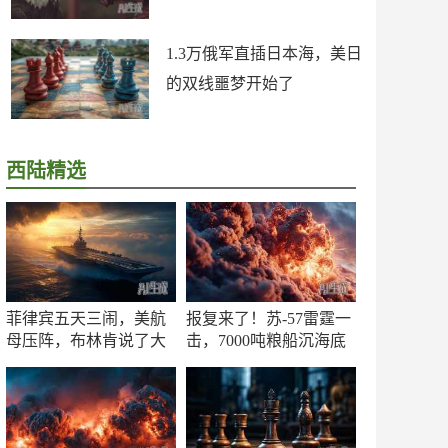
1.3万俄军直插日本海，美日
的双线噩梦开始了
西陆精选
菲律宾五天三闹，美航
报复来了！苏-57雷霆一
母压阵，布林肯说了大
击，7000吨粮船沉海底
实话