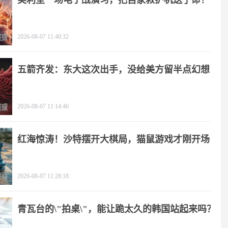
美利坚一场电子战演习，把自家救护机送了命！
2026-08-07 11:40:32
五箭齐发：东大这次出手，没给美方留半点幻想
2026-08-07 11:14:46
红海惊涛！沙特摆开大棋局，猫鼠游戏才刚开场
2026-08-07 11:28:18
青瓦台的\"拍桌\"，能让跪太久的韩国站起来吗？