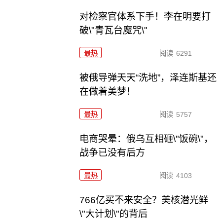
对检察官体系下手！李在明要打
破\"青瓦台魔咒\"
最热
阅读
6291
被俄导弹天天“洗地”，泽连斯基还
在做着美梦！
最热
阅读
5757
电商哭晕：俄乌互相砸\"饭碗\"，
战争已没有后方
最热
阅读
4103
766亿买不来安全？美核潜光鲜
\"大计划\"的背后