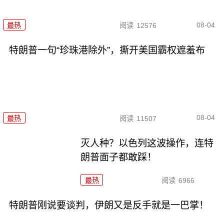
08-04
最热
阅读
12576
特朗普一句“珍珠港除外”，撕开美国霸权遮羞布
08-04
最热
阅读
11507
灭人种？以色列这波操作，连特
朗普面子都敢踩！
最热
阅读
6966
特朗普刚说要谈判，伊朗又是反手就是一巴掌！