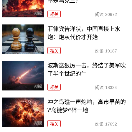
不是乌克兰？
相关
阅读
20672
菲律宾告洋状，中国直接上水
炮：炮灰代价才开始
相关
阅读
19187
波斯这狠厉一击，终结了美军吹
了半个世纪的牛
相关
阅读
18334
冲之鸟礁一声炮响，高市早苗的
\"岛链梦\"碎一地
相关
阅读
17692