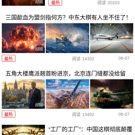
最热
阅读
20203
三国歃血为盟剑指何方？中东大棋有人坐不住了！
08-07
最热
阅读
14332
五角大楼鹰派翘首盼进京，北京连门缝都没给留
08-07
最热
阅读
13492
“工厂的工厂”：中国这棋彻底颠覆