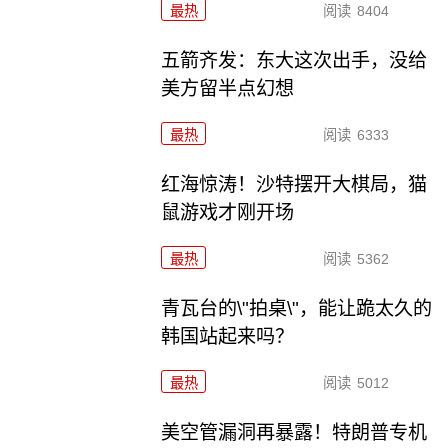
最热
阅读
8404
五箭齐发：东大这次出手，没给
美方留半点幻想
最热
阅读
6333
红海惊涛！沙特摆开大棋局，猫
鼠游戏才刚开场
最热
阅读
5362
青瓦台的\"拍桌\"，能让跪太久的
韩国站起来吗？
最热
阅读
5012
美空管漏洞再暴露！特朗普专机