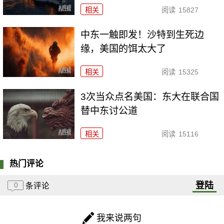
相关
阅读
15827
中东一触即发！沙特到生死边
缘，美国的饵太大了
相关
阅读
15325
3次当众点名美国：东大在联合国
替中东讨公道
相关
阅读
15116
热门评论
登陆
0
条评论
我来说两句