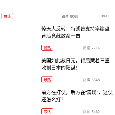
08-05
最热
阅读
8068
惊天大反转！特朗普支持率崩盘
背后竟藏致命一击
最热
阅读
7714
美国如此救日元，背后藏着三重
收割日本的阳谋！
最热
阅读
6548
前方在打仗，后方在“清场”，这仗
还怎么打？
最热
阅读
5462