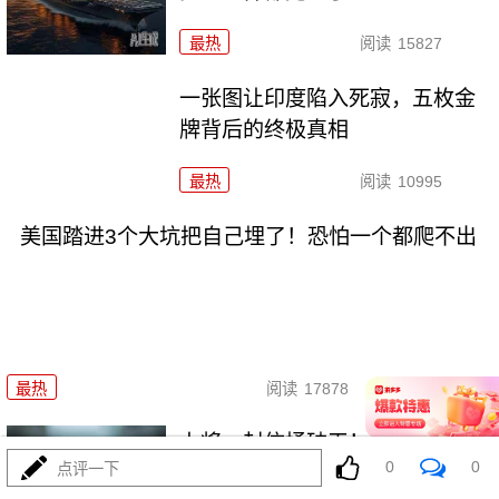
最热
阅读
15827
一张图让印度陷入死寂，五枚金
牌背后的终极真相
最热
阅读
10995
美国踏进3个大坑把自己埋了！恐怕一个都爬不出
08-03
最热
阅读
17878
上将一封信捅破天！美军五艘驱
0
0
点评一下
逐舰要盖三口锅！