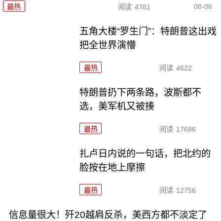
08-06
最热
阅读
4781
五角大楼“罗生门”：特朗普这出戏
把全世界演懵
最热
阅读
4622
特朗普扔下两条路，波斯都不
选，美军机又被揍
最热
阅读
17686
扎卢日内说的一句话，把北约的
脸按在地上摩擦
最热
阅读
12756
信息量很大！歼20越肩反杀，美西方都不淡定了