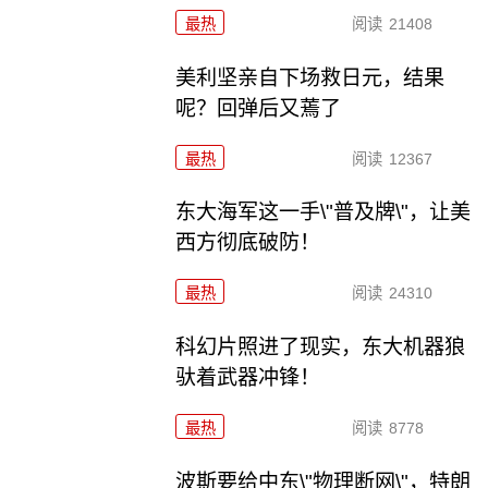
最热
阅读
21408
美利坚亲自下场救日元，结果
呢？回弹后又蔫了
最热
阅读
12367
东大海军这一手\"普及牌\"，让美
西方彻底破防！
最热
阅读
24310
科幻片照进了现实，东大机器狼
驮着武器冲锋！
最热
阅读
8778
波斯要给中东\"物理断网\"，特朗