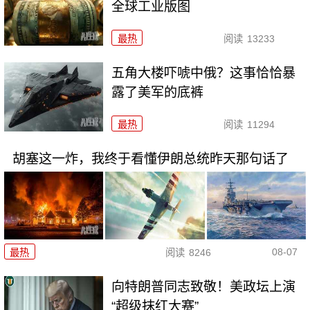
全球工业版图
最热
阅读
13233
五角大楼吓唬中俄？这事恰恰暴
露了美军的底裤
最热
阅读
11294
胡塞这一炸，我终于看懂伊朗总统昨天那句话了
08-07
最热
阅读
8246
向特朗普同志致敬！美政坛上演
“超级抹红大赛”