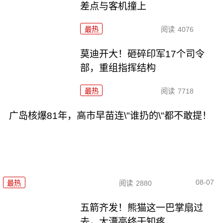
差点与客机撞上
最热
阅读
4076
莫迪开大！砸碎印军17个司令
部，重组指挥结构
最热
阅读
7718
广岛核爆81年，高市早苗连\"谁扔的\"都不敢提！
08-07
最热
阅读
2880
五箭齐发！熊猫这一巴掌扇过
去，大漂亮终于知疼