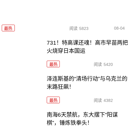
08-04
最热
阅读
5823
731！特高课还魂！高市早苗两把
火烧穿日本国运
最热
阅读
5420
泽连斯基的“清场行动”与乌克兰的
末路狂飙！
最热
阅读
4382
南海6天禁航，东大摆下“阳谋
棋”，锤炼铁拳头！