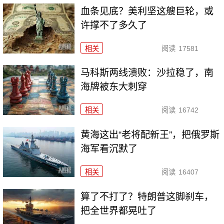
血条见底？美利坚这艘巨轮，或
许撑不了多久了
相关
阅读
17581
马科斯两线溃败：沙拉稳了，南
海牌被东大刺穿
相关
阅读
16742
黄海这出“老将配新王”，把俄罗斯
海军看沉默了
相关
阅读
16407
算了不打了？特朗普这脚刹车，
把全世界都晃吐了