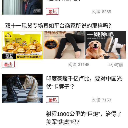
最热
阅读
8285
双十一现货专场真如平台商家所说的那样吗？
最热
阅读
31145
4小时前
印度豪赌千亿卢比，要对中国光
伏“卡脖子”？
最热
阅读
7153
射程1800公里的“巨炮”，治得了
美军“焦虑”吗？