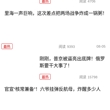
最热
阅读
4706
里海一声巨响，这次差点把两场战争炸成一锅粥！
08-05
最热
阅读
9393
刚刚，普京被逼亮出底牌！俄罗
斯要干大事了！
最热
阅读
15798
官宣“核常兼备”！六爷挂弹反航母，炸醒多少人