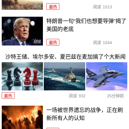
最热
阅读
1513
特朗普一句“我们也想要导弹”揭了
美国的老底
最热
阅读
1044
沙特王储、埃尔多安、夏巴兹在麦加搞了个大新闻
最热
阅读
932
25分钟前
一场被世界遗忘的战争，正在刷
新所有人的认知