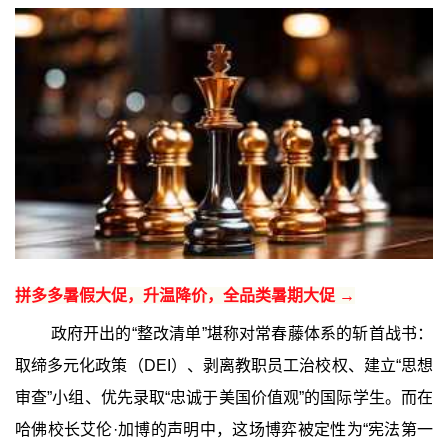
拼多多暑假大促，升温降价，全品类暑期大促 →
政府开出的“整改清单”堪称对常春藤体系的斩首战书：
取缔多元化政策（DEI）、剥离教职员工治校权、建立“思想
审查”小组、优先录取“忠诚于美国价值观”的国际学生。而在
哈佛校长艾伦·加博的声明中，这场博弈被定性为“宪法第一