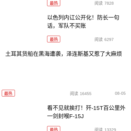
最热
阅读
7828
以色列内讧公开化！防长一句
话，军队不买账
最热
阅读
6297
土耳其货船在黑海遭袭，泽连斯基又惹了大麻烦
08-05
最热
阅读
16455
看不见就挨打！歼-15T百公里外
一剑封喉F-15J
最热
阅读
13329