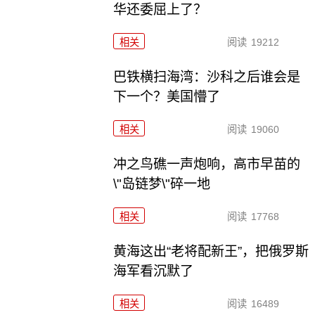
华还委屈上了？
相关
阅读
19212
巴铁横扫海湾：沙科之后谁会是
下一个？美国懵了
相关
阅读
19060
冲之鸟礁一声炮响，高市早苗的
\"岛链梦\"碎一地
相关
阅读
17768
黄海这出“老将配新王”，把俄罗斯
海军看沉默了
相关
阅读
16489