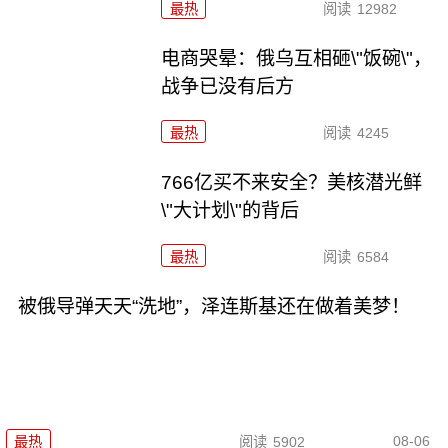
最热
阅读
12982
电商哭晕：俄乌互相砸\"饭碗\"，
战争已没有后方
最热
阅读
4245
766亿买不来安全？美核潜光鲜
\"大计划\"的背后
最热
阅读
6584
被俄导弹天天“洗地”，泽连斯基还在做着美梦！
08-06
最热
阅读
5902