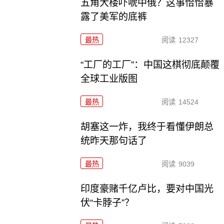
五角大楼吓唬中俄？这事恰恰暴
露了美军的底裤
最热
阅读
12327
“工厂的工厂”：中国这棋彻底颠覆
全球工业版图
最热
阅读
14524
胡塞这一炸，我终于看懂伊朗总
统昨天那句话了
最热
阅读
9039
印度豪赌千亿卢比，要对中国光
伏“卡脖子”？