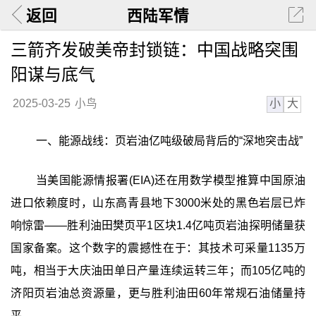
返回
西陆军情
三箭齐发破美帝封锁链：中国战略突围
阳谋与底气
小
大
2025-03-25
小鸟
一、能源战线：页岩油亿吨级破局背后的“深地突击战”
当美国能源情报署(EIA)还在用数学模型推算中国原油
进口依赖度时，山东高青县地下3000米处的黑色岩层已炸
响惊雷——胜利油田樊页平1区块1.4亿吨页岩油探明储量获
国家备案。这个数字的震撼性在于：其技术可采量1135万
吨，相当于大庆油田单日产量连续运转三年；而105亿吨的
济阳页岩油总资源量，更与胜利油田60年常规石油储量持
平。