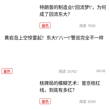
特朗普的制造业\"回流梦\"，为何
成了回流东大？
最热
阅读
7830
黄岩岛上空惊雷起！东大\"八一\"警巡完全不一样
08-05
最热
阅读
15762
核牌局的模糊艺术：普京核红
线，到底有多红？
最热
阅读
5039