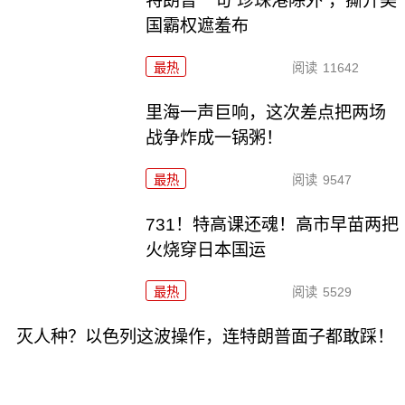
特朗普一句“珍珠港除外”，撕开美
国霸权遮羞布
最热
阅读
11642
里海一声巨响，这次差点把两场
战争炸成一锅粥！
最热
阅读
9547
731！特高课还魂！高市早苗两把
火烧穿日本国运
最热
阅读
5529
灭人种？以色列这波操作，连特朗普面子都敢踩！