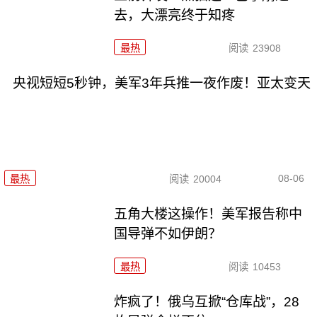
去，大漂亮终于知疼
最热
阅读
23908
央视短短5秒钟，美军3年兵推一夜作废！亚太变天
08-06
最热
阅读
20004
五角大楼这操作！美军报告称中
国导弹不如伊朗？
最热
阅读
10453
炸疯了！俄乌互掀“仓库战”，28