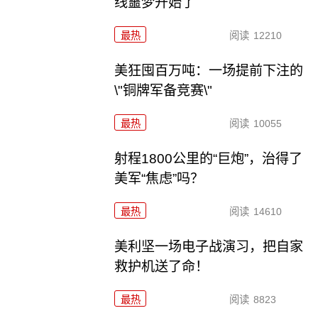
线噩梦开始了
最热
阅读
12210
美狂囤百万吨：一场提前下注的
\"铜牌军备竞赛\"
最热
阅读
10055
射程1800公里的“巨炮”，治得了
美军“焦虑”吗？
最热
阅读
14610
美利坚一场电子战演习，把自家
救护机送了命！
最热
阅读
8823