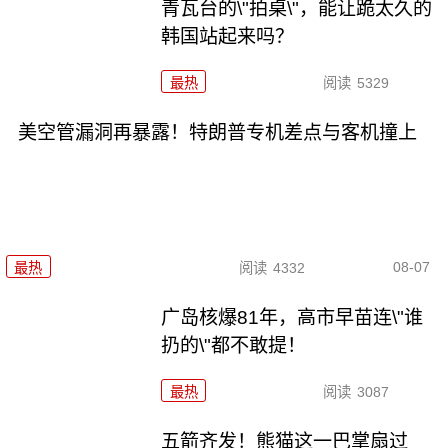
青瓦台的\"拍桌\"，能让跪太久的
韩国站起来吗？
最热
阅读
5329
美空管漏洞再暴露！特朗普专机差点与客机撞上
08-07
最热
阅读
4332
广岛核爆81年，高市早苗连\"谁
扔的\"都不敢提！
最热
阅读
3087
五箭齐发！熊猫这一巴掌扇过