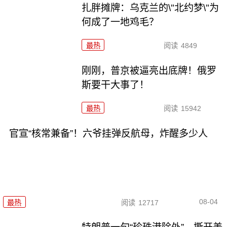
扎胖摊牌：乌克兰的\"北约梦\"为
何成了一地鸡毛？
最热
阅读
4849
刚刚，普京被逼亮出底牌！俄罗
斯要干大事了！
最热
阅读
15942
官宣“核常兼备”！六爷挂弹反航母，炸醒多少人
08-04
最热
阅读
12717