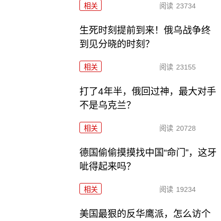
相关
阅读
23734
生死时刻提前到来！俄乌战争终
到见分晓的时刻？
相关
阅读
23155
打了4年半，俄回过神，最大对手
不是乌克兰？
相关
阅读
20728
德国偷偷摸摸找中国“命门”，这牙
呲得起来吗？
相关
阅读
19234
美国最狠的反华鹰派，怎么访个