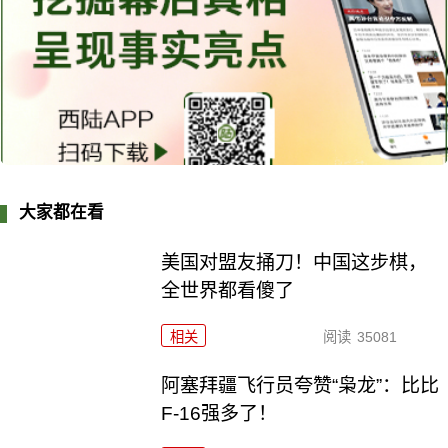
大家都在看
美国对盟友捅刀！中国这步棋，
全世界都看傻了
相关
阅读
35081
阿塞拜疆飞行员夸赞“枭龙”：比比
F-16强多了！