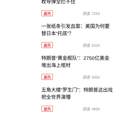
枚导弹全拦不住
最热
阅读
7263
一张纸条引发血案：美国为何要
替日本“托底”？
最热
阅读
6320
特朗普“黄金舰队”：2750亿美金
堆出海上棺材
最热
阅读
5055
五角大楼“罗生门”：特朗普这出戏
把全世界演懵
最热
阅读
4890