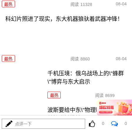
08-04
最热
阅读
11328
科幻片照进了现实，东大机器狼驮着武器冲锋！
08-04
最热
阅读
8860
千机压境：俄乌战场上的\"蜂群
\"博弈与东大启示
最热
阅读
8699
波斯要给中东\"物理断网\"，特朗
普忙递橄榄枝？
0
0
点评一下