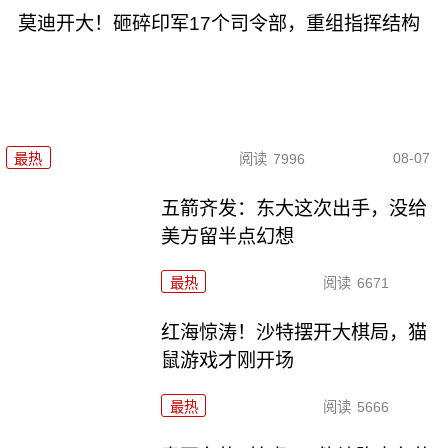
莫迪开大！砸碎印军17个司令部，重组指挥结构
08-07
最热
阅读
7996
五箭齐发：东大这次出手，没给
美方留半点幻想
最热
阅读
6671
红海惊涛！沙特摆开大棋局，猫
鼠游戏才刚开场
最热
阅读
5666