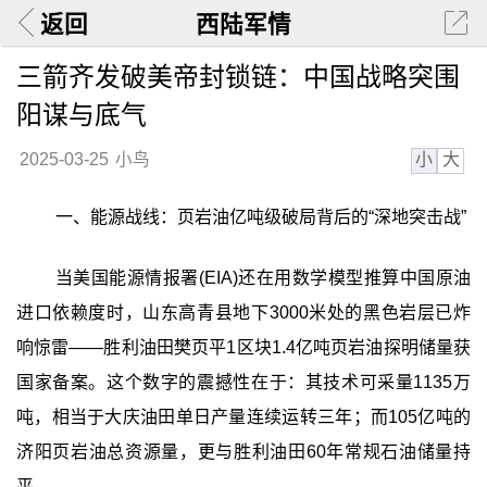
返回
西陆军情
三箭齐发破美帝封锁链：中国战略突围
阳谋与底气
小
大
2025-03-25
小鸟
一、能源战线：页岩油亿吨级破局背后的“深地突击战”
当美国能源情报署(EIA)还在用数学模型推算中国原油
进口依赖度时，山东高青县地下3000米处的黑色岩层已炸
响惊雷——胜利油田樊页平1区块1.4亿吨页岩油探明储量获
国家备案。这个数字的震撼性在于：其技术可采量1135万
吨，相当于大庆油田单日产量连续运转三年；而105亿吨的
济阳页岩油总资源量，更与胜利油田60年常规石油储量持
平。