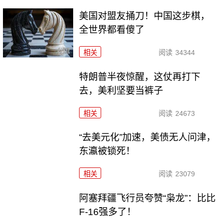
美国对盟友捅刀！中国这步棋，
全世界都看傻了
相关
阅读
34344
特朗普半夜惊醒，这仗再打下
去，美利坚要当裤子
相关
阅读
24673
“去美元化”加速，美债无人问津，
东瀛被锁死！
相关
阅读
23079
阿塞拜疆飞行员夸赞“枭龙”：比比
F-16强多了！