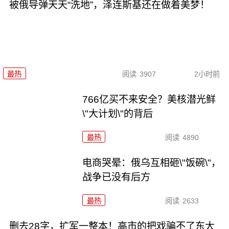
被俄导弹天天“洗地”，泽连斯基还在做着美梦！
最热
阅读
3907
2小时前
766亿买不来安全？美核潜光鲜
\"大计划\"的背后
最热
阅读
4890
电商哭晕：俄乌互相砸\"饭碗\"，
战争已没有后方
最热
阅读
2633
删去28字，扩军一整本！高市的把戏骗不了东大