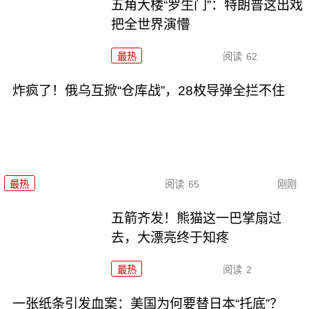
五角大楼“罗生门”：特朗普这出戏
把全世界演懵
最热
阅读
62
炸疯了！俄乌互掀“仓库战”，28枚导弹全拦不住
最热
阅读
65
刚刚
五箭齐发！熊猫这一巴掌扇过
去，大漂亮终于知疼
最热
阅读
2
一张纸条引发血案：美国为何要替日本“托底”？