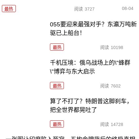
08-04
最热
阅读
3727
055要迎来最强对手？东瀛万吨新
驱已上船台！
最热
阅读
10198
千机压境：俄乌战场上的\"蜂群
\"博弈与东大启示
最热
阅读
7602
算了不打了？特朗普这脚刹车，
把全世界都晃吐了
最热
阅读
14728