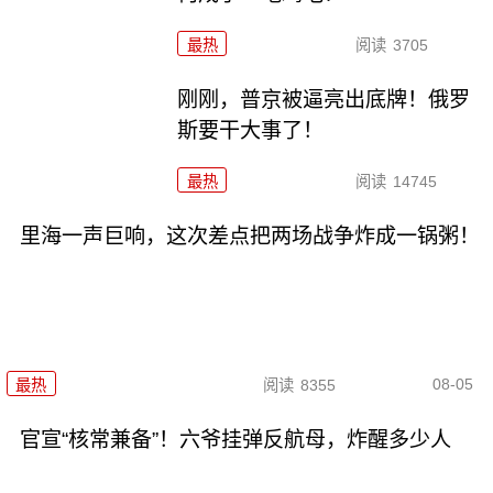
最热
阅读
3705
刚刚，普京被逼亮出底牌！俄罗
斯要干大事了！
最热
阅读
14745
里海一声巨响，这次差点把两场战争炸成一锅粥！
08-05
最热
阅读
8355
官宣“核常兼备”！六爷挂弹反航母，炸醒多少人