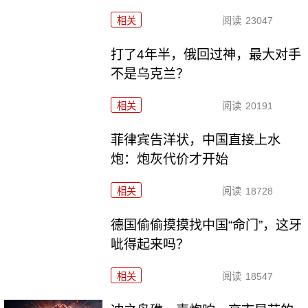
相关
阅读
23047
打了4年半，俄回过神，最大对手
不是乌克兰？
相关
阅读
20191
菲律宾告洋状，中国直接上水
炮：炮灰代价才开始
相关
阅读
18728
德国偷偷摸摸找中国“命门”，这牙
呲得起来吗？
相关
阅读
18547