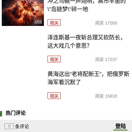
冲之鸟礁一声炮响，高市早苗的
\"岛链梦\"碎一地
相关
阅读
17260
泽连斯基一夜斩总理又砍防长，
这大戏几个意思？
相关
阅读
17237
黄海这出“老将配新王”，把俄罗斯
海军看沉默了
相关
阅读
15818
热门评论
登陆
0
条评论