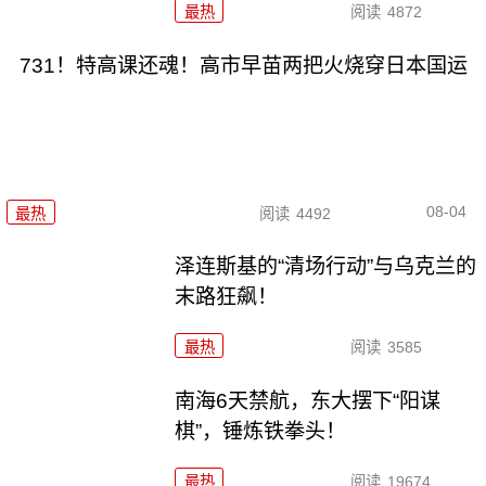
最热
阅读
4872
731！特高课还魂！高市早苗两把火烧穿日本国运
08-04
最热
阅读
4492
泽连斯基的“清场行动”与乌克兰的
末路狂飙！
最热
阅读
3585
南海6天禁航，东大摆下“阳谋
棋”，锤炼铁拳头！
最热
阅读
19674