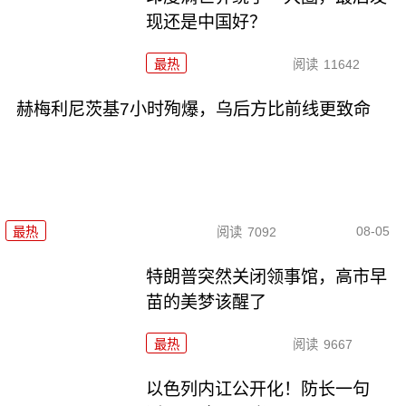
现还是中国好？
最热
阅读
11642
赫梅利尼茨基7小时殉爆，乌后方比前线更致命
08-05
最热
阅读
7092
特朗普突然关闭领事馆，高市早
苗的美梦该醒了
最热
阅读
9667
以色列内讧公开化！防长一句