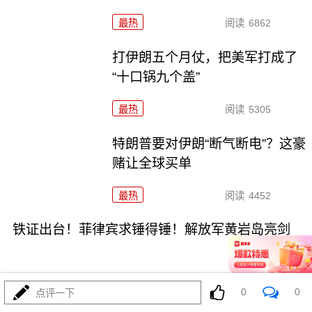
最热
阅读
6862
打伊朗五个月仗，把美军打成了
“十口锅九个盖”
最热
阅读
5305
特朗普要对伊朗“断气断电”？这豪
赌让全球买单
最热
阅读
4452
铁证出台！菲律宾求锤得锤！解放军黄岩岛亮剑
0
0
点评一下