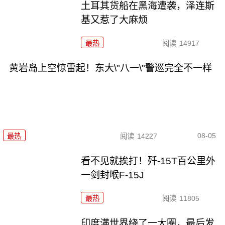
土耳其货船在黑海遭袭，泽连斯
基又惹了大麻烦
最热
阅读
14917
黄岩岛上空惊雷起！东大\"八一\"警巡完全不一样
08-05
最热
阅读
14227
看不见就挨打！歼-15T百公里外
一剑封喉F-15J
最热
阅读
11805
印度满世界绕了一大圈，最后发