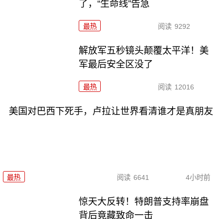
了，“生命线”告急
最热
阅读
9292
解放军五秒镜头颠覆太平洋！美
军最后安全区没了
最热
阅读
12016
美国对巴西下死手，卢拉让世界看清谁才是真朋友
最热
阅读
6641
4小时前
惊天大反转！特朗普支持率崩盘
背后竟藏致命一击