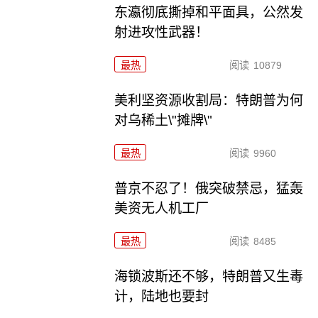
东瀛彻底撕掉和平面具，公然发
射进攻性武器！
最热
阅读
10879
美利坚资源收割局：特朗普为何
对乌稀土\"摊牌\"
最热
阅读
9960
普京不忍了！俄突破禁忌，猛轰
美资无人机工厂
最热
阅读
8485
海锁波斯还不够，特朗普又生毒
计，陆地也要封