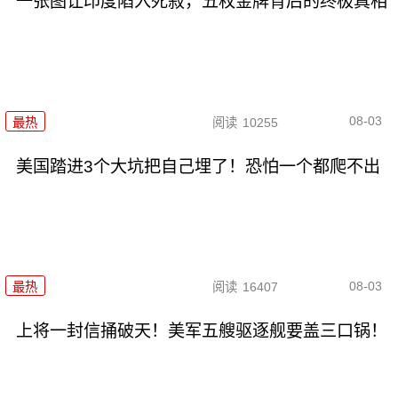
一张图让印度陷入死寂，五枚金牌背后的终极真相
08-03
最热
阅读
10255
美国踏进3个大坑把自己埋了！恐怕一个都爬不出
08-03
最热
阅读
16407
上将一封信捅破天！美军五艘驱逐舰要盖三口锅！