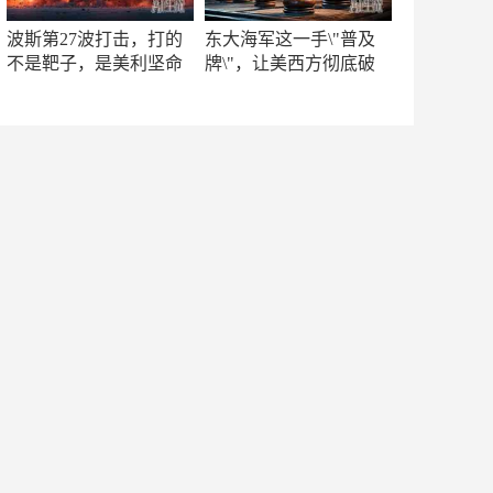
波斯第27波打击，打的
东大海军这一手\"普及
不是靶子，是美利坚命
牌\"，让美西方彻底破
门
防！