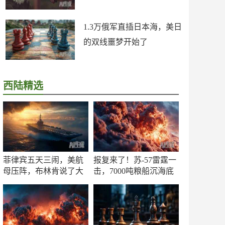
1.3万俄军直插日本海，美日
的双线噩梦开始了
西陆精选
菲律宾五天三闹，美航
报复来了！苏-57雷霆一
母压阵，布林肯说了大
击，7000吨粮船沉海底
实话