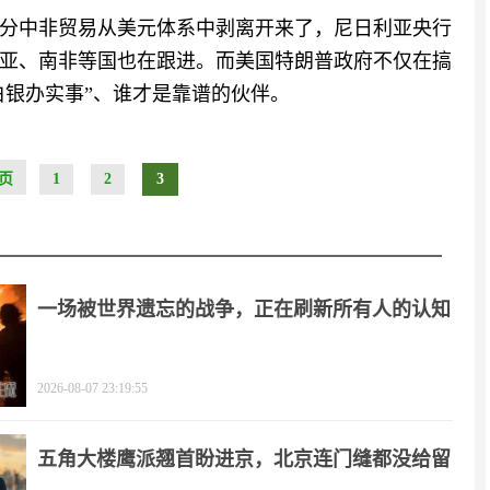
分中非贸易从美元体系中剥离开来了，尼日利亚央行
亚、南非等国也在跟进。而美国特朗普政府不仅在搞
白银办实事”、谁才是靠谱的伙伴。
页
1
2
3
一场被世界遗忘的战争，正在刷新所有人的认知
2026-08-07 23:19:55
五角大楼鹰派翘首盼进京，北京连门缝都没给留