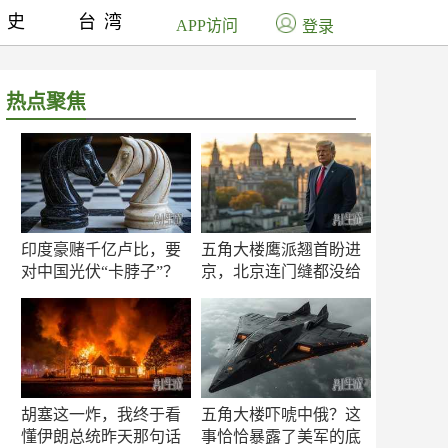
历史
台湾
APP访问
登录
热点聚焦
印度豪赌千亿卢比，要
五角大楼鹰派翘首盼进
对中国光伏“卡脖子”？
京，北京连门缝都没给
留
胡塞这一炸，我终于看
五角大楼吓唬中俄？这
懂伊朗总统昨天那句话
事恰恰暴露了美军的底