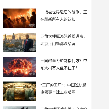
了
裤
一场被世界遗忘的战争，正
在刷新所有人的认知
五角大楼鹰派翘首盼进京，
北京连门缝都没给留
三国歃血为盟剑指何方？中
东大棋有人坐不住了！
“工厂的工厂”：中国这棋彻
底颠覆全球工业版图