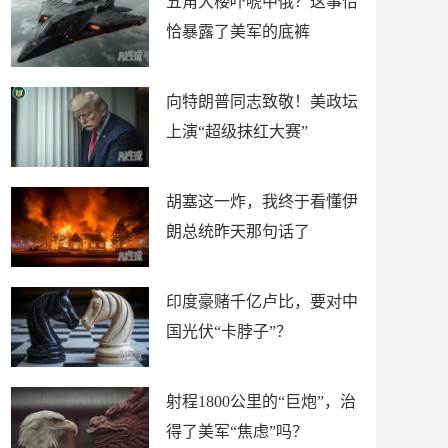
五角大楼吓唬中俄？这事恰
恰暴露了美军的底裤
向特朗普同志致敬！美政坛
上演“超级抹红大赛”
胡塞这一炸，我终于看懂伊
朗总统昨天那句话了
印度豪赌千亿卢比，要对中
国光伏“卡脖子”？
射程1800公里的“巨炮”，治
得了美军“焦虑”吗？