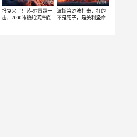
报复来了！苏-57雷霆一
波斯第27波打击，打的
击，7000吨粮船沉海底
不是靶子，是美利坚命
门