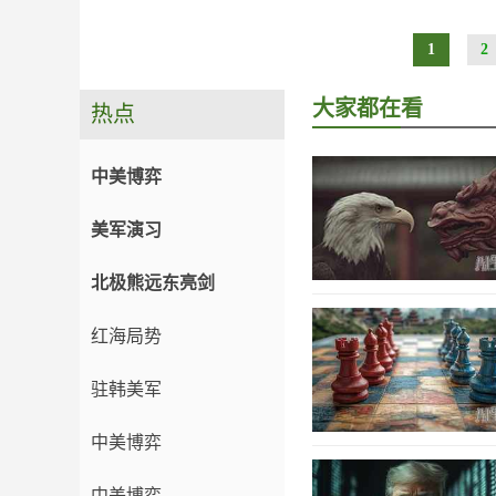
1
2
大家都在看
热点
中美博弈
美军演习
北极熊远东亮剑
红海局势
驻韩美军
中美博弈
中美博弈