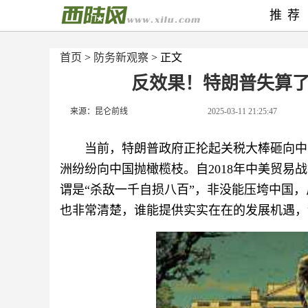
推荐
首页
>
防务新观察
> 正文
反效果！特朗普失算
来源：昆仑前线
2025-03-11 21:25:47
当前，特朗普政府正抡起关税大棒砸向中
洲纷纷向中国抛橄榄枝。自2018年中美贸
谓是“杀敌一千自损八百”，非没能压垮中国
也非常清楚，谁能提供实实在在的发展机遇，