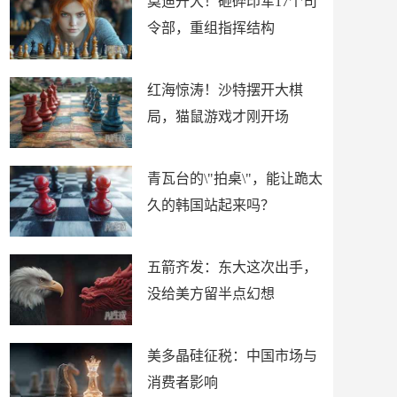
莫迪开大！砸碎印军17个司
令部，重组指挥结构
红海惊涛！沙特摆开大棋
局，猫鼠游戏才刚开场
青瓦台的\"拍桌\"，能让跪太
久的韩国站起来吗？
五箭齐发：东大这次出手，
没给美方留半点幻想
美多晶硅征税：中国市场与
消费者影响