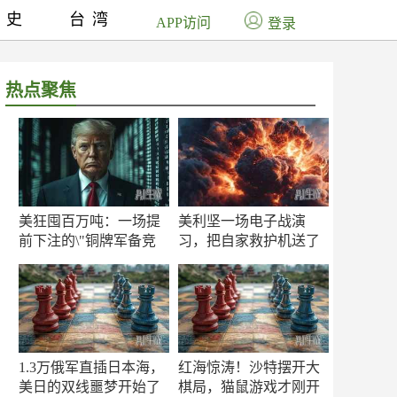
历史
台湾
APP访问
登录
热点聚焦
美狂囤百万吨：一场提
美利坚一场电子战演
前下注的\"铜牌军备竞
习，把自家救护机送了
赛\"
命！
1.3万俄军直插日本海，
红海惊涛！沙特摆开大
美日的双线噩梦开始了
棋局，猫鼠游戏才刚开