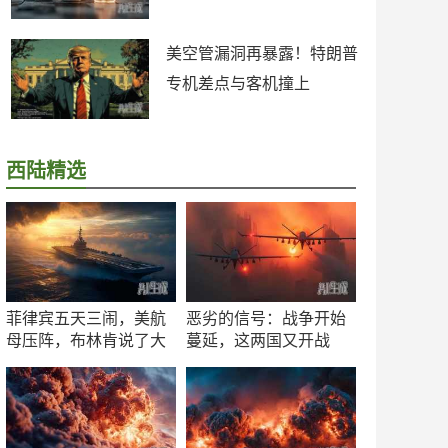
美空管漏洞再暴露！特朗普
专机差点与客机撞上
西陆精选
菲律宾五天三闹，美航
恶劣的信号：战争开始
母压阵，布林肯说了大
蔓延，这两国又开战
实话
了！