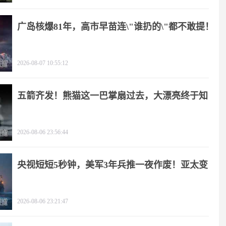
广岛核爆81年，高市早苗连\"谁扔的\"都不敢提！
2026-08-07 10:55:12
五箭齐发！熊猫这一巴掌扇过去，大漂亮终于知
疼
2026-08-06 23:56:44
央视短短5秒钟，美军3年兵推一夜作废！亚太变
天
2026-08-06 23:21:47