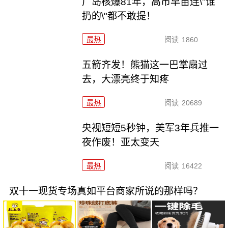
广岛核爆81年，高市早苗连\"谁
扔的\"都不敢提！
最热
阅读
1860
五箭齐发！熊猫这一巴掌扇过
去，大漂亮终于知疼
最热
阅读
20689
央视短短5秒钟，美军3年兵推一
夜作废！亚太变天
最热
阅读
16422
双十一现货专场真如平台商家所说的那样吗？