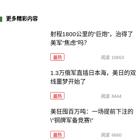
更多精彩内容
射程1800公里的“巨炮”，治得了
美军“焦虑”吗？
最热
阅读
10653
1.3万俄军直插日本海，美日的双
线噩梦开始了
最热
阅读
8444
美狂囤百万吨：一场提前下注的
\"铜牌军备竞赛\"
最热
阅读
6660