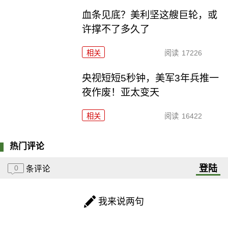
血条见底？美利坚这艘巨轮，或
许撑不了多久了
相关
阅读
17226
央视短短5秒钟，美军3年兵推一
夜作废！亚太变天
相关
阅读
16422
热门评论
登陆
0
条评论
我来说两句