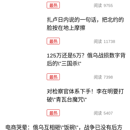
最热
阅读
9755
扎卢日内说的一句话，把北约的
脸按在地上摩擦
最热
阅读
11738
125万还是5万？俄乌战损数字背
后的\"三国杀\"
最热
阅读
7398
对检察官体系下手！李在明要打
破\"青瓦台魔咒\"
最热
阅读
5407
电商哭晕：俄乌互相砸\"饭碗\"，战争已没有后方