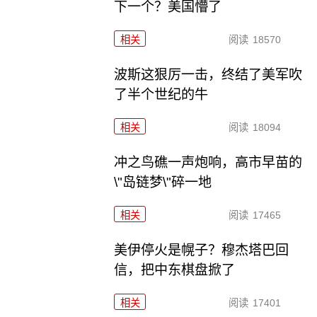
下一个？美国懵了
相关
阅读
18570
波斯这狠厉一击，终结了美军吹
了半个世纪的牛
相关
阅读
18094
冲之鸟礁一声炮响，高市早苗的
\"岛链梦\"碎一地
相关
阅读
17465
美伊停火是幌子？穆杰塔巴回
信，把中东棋盘掀了
相关
阅读
17401