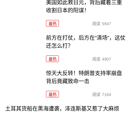
美国如此救日元，背后藏着三重
收割日本的阳谋！
最热
阅读
5947
前方在打仗，后方在“清场”，这仗
还怎么打？
最热
阅读
4907
惊天大反转！特朗普支持率崩盘
背后竟藏致命一击
最热
阅读
7164
土耳其货船在黑海遭袭，泽连斯基又惹了大麻烦