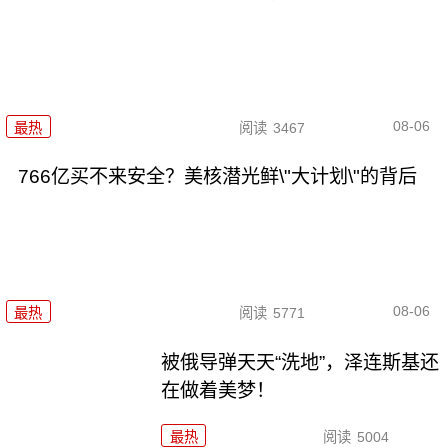
08-06
最热
阅读
3467
766亿买不来安全？美核潜光鲜\"大计划\"的背后
08-06
最热
阅读
5771
被俄导弹天天“洗地”，泽连斯基还
在做着美梦！
最热
阅读
5004