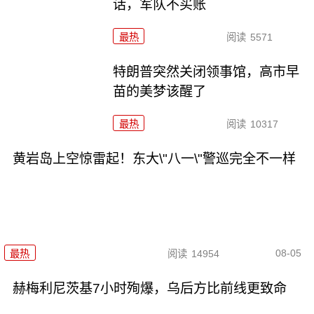
话，军队不买账
最热
阅读
5571
特朗普突然关闭领事馆，高市早
苗的美梦该醒了
最热
阅读
10317
黄岩岛上空惊雷起！东大\"八一\"警巡完全不一样
08-05
最热
阅读
14954
赫梅利尼茨基7小时殉爆，乌后方比前线更致命