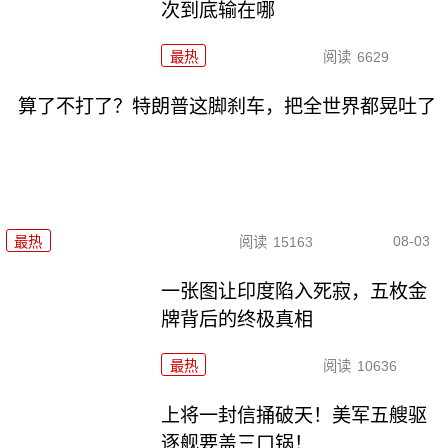
次到底输在哪
最热
阅读
6629
算了不打了？特朗普这脚刹车，把全世界都晃吐了
08-03
最热
阅读
15163
一张图让印度陷入死寂，五枚金
牌背后的终极真相
最热
阅读
10636
上将一封信捅破天！美军五艘驱
逐舰要盖三口锅！