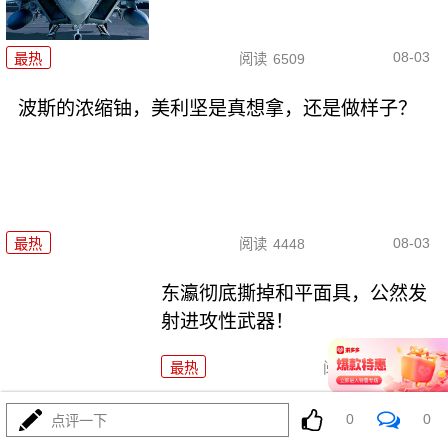
08-03
最热
阅读
6509
波斯的浓缩铀，美利坚是真想拿，还是做样子？
08-03
最热
阅读
4448
东瀛彻底撕掉和平面具，公然发
射进攻性武器！
最热
阅读
11282
海锁波斯还不够，特朗普又生毒
0
0
点评一下
计，陆地也要封