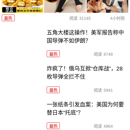
最热
阅读
31145
4小时前
五角大楼这操作！美军报告称中
国导弹不如伊朗？
最热
阅读
8748
炸疯了！俄乌互掀“仓库战”，28
枚导弹全拦不住
最热
阅读
5941
一张纸条引发血案：美国为何要
替日本“托底”？
最热
阅读
4864