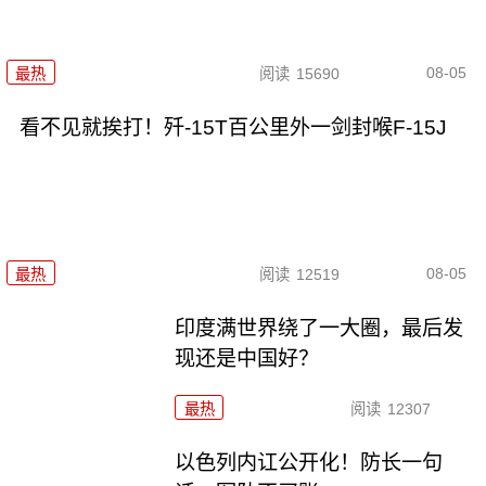
08-05
最热
阅读
15690
看不见就挨打！歼-15T百公里外一剑封喉F-15J
08-05
最热
阅读
12519
印度满世界绕了一大圈，最后发
现还是中国好？
最热
阅读
12307
以色列内讧公开化！防长一句