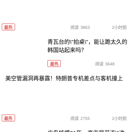
最热
阅读
3863
2小时前
青瓦台的\"拍桌\"，能让跪太久的
韩国站起来吗？
最热
阅读
3648
美空管漏洞再暴露！特朗普专机差点与客机撞上
最热
阅读
2755
2小时前