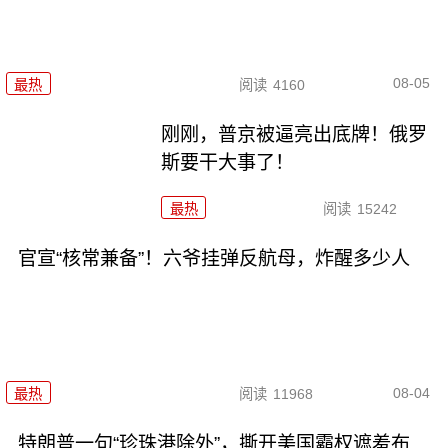
08-05
最热
阅读
4160
刚刚，普京被逼亮出底牌！俄罗
斯要干大事了！
最热
阅读
15242
官宣“核常兼备”！六爷挂弹反航母，炸醒多少人
08-04
最热
阅读
11968
特朗普一句“珍珠港除外”，撕开美国霸权遮羞布