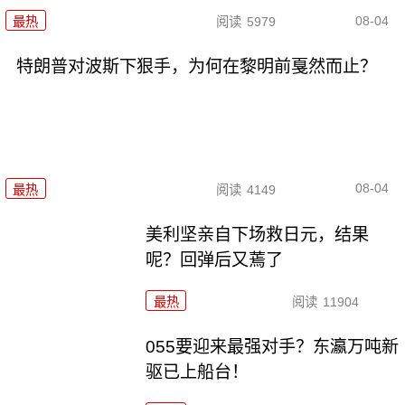
08-04
最热
阅读
5979
特朗普对波斯下狠手，为何在黎明前戛然而止？
08-04
最热
阅读
4149
美利坚亲自下场救日元，结果
呢？回弹后又蔫了
最热
阅读
11904
055要迎来最强对手？东瀛万吨新
驱已上船台！