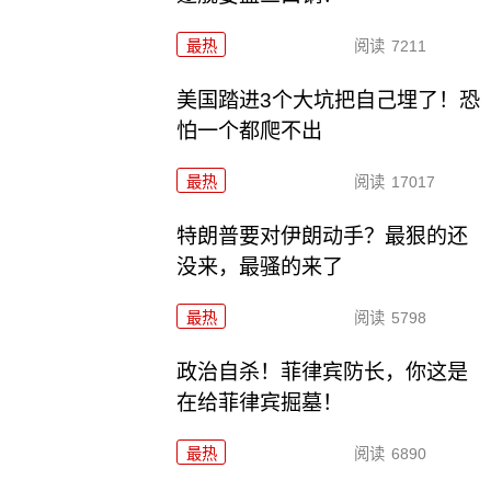
最热
阅读
7211
美国踏进3个大坑把自己埋了！恐
怕一个都爬不出
最热
阅读
17017
特朗普要对伊朗动手？最狠的还
没来，最骚的来了
最热
阅读
5798
政治自杀！菲律宾防长，你这是
在给菲律宾掘墓！
最热
阅读
6890