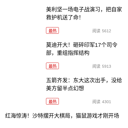
美利坚一场电子战演习，把自家
救护机送了命！
最热
阅读
5612
莫迪开大！砸碎印军17个司令
部，重组指挥结构
最热
阅读
5913
五箭齐发：东大这次出手，没给
美方留半点幻想
最热
阅读
4301
红海惊涛！沙特摆开大棋局，猫鼠游戏才刚开场