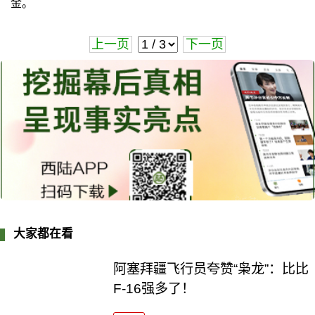
金。
上一页
下一页
大家都在看
阿塞拜疆飞行员夸赞“枭龙”：比比
F-16强多了！