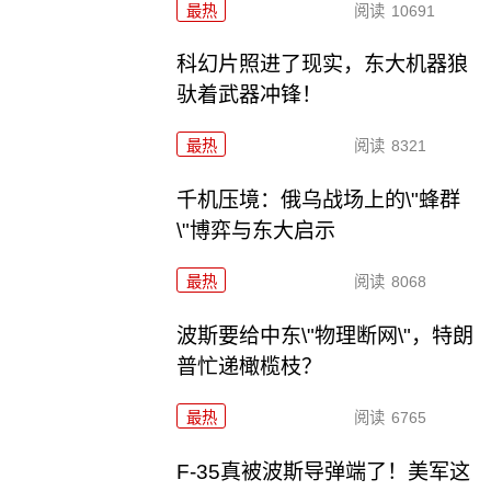
最热
阅读
10691
科幻片照进了现实，东大机器狼
驮着武器冲锋！
最热
阅读
8321
千机压境：俄乌战场上的\"蜂群
\"博弈与东大启示
最热
阅读
8068
波斯要给中东\"物理断网\"，特朗
普忙递橄榄枝？
最热
阅读
6765
F-35真被波斯导弹端了！美军这