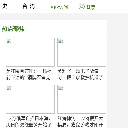
历史
台湾
APP访问
登录
热点聚焦
美狂囤百万吨：一场提
美利坚一场电子战演
前下注的\"铜牌军备竞
习，把自家救护机送了
赛\"
命！
1.3万俄军直插日本海，
红海惊涛！沙特摆开大
美日的双线噩梦开始了
棋局，猫鼠游戏才刚开