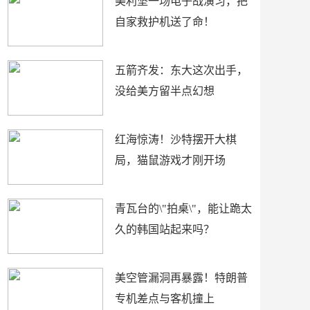
美利坚一场电子战演习，把
自家救护机送了命！
五箭齐发：东大这次出手，
没给美方留半点幻想
红海惊涛！沙特摆开大棋
局，猫鼠游戏才刚开场
青瓦台的\"拍桌\"，能让跪太
久的韩国站起来吗？
美空管漏洞再暴露！特朗普
专机差点与客机撞上