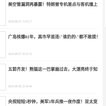
美空管漏洞再暴露！特朗普专机差点与客机撞上
2026-08-07 11:03:17
广岛核爆81年，高市早苗连\"谁扔的\"都不敢提！
2026-08-07 10:55:12
五箭齐发！熊猫这一巴掌扇过去，大漂亮终于知
疼
2026-08-06 23:56:44
央视短短5秒钟，美军3年兵推一夜作废！亚太变