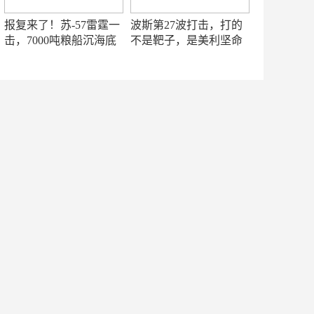
报复来了！苏-57雷霆一
波斯第27波打击，打的
击，7000吨粮船沉海底
不是靶子，是美利坚命
门