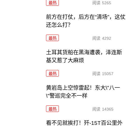
最热
阅读
5265
前方在打仗，后方在“清场”，这仗
还怎么打？
最热
阅读
4292
土耳其货船在黑海遭袭，泽连斯
基又惹了大麻烦
最热
阅读
15057
黄岩岛上空惊雷起！东大\"八一
\"警巡完全不一样
最热
阅读
14365
看不见就挨打！歼-15T百公里外