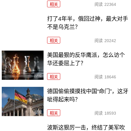
相关
阅读
22364
打了4年半，俄回过神，最大对手
不是乌克兰？
相关
阅读
20242
美国最狠的反华鹰派，怎么访个
华还委屈上了？
相关
阅读
18646
德国偷偷摸摸找中国“命门”，这牙
呲得起来吗？
相关
阅读
18593
波斯这狠厉一击，终结了美军吹