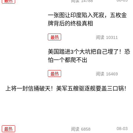
08-03
最热
阅读
14788
一张图让印度陷入死寂，五枚金
牌背后的终极真相
最热
阅读
10311
美国踏进3个大坑把自己埋了！恐
怕一个都爬不出
最热
阅读
16469
上将一封信捅破天！美军五艘驱逐舰要盖三口锅！
08-03
最热
阅读
6858