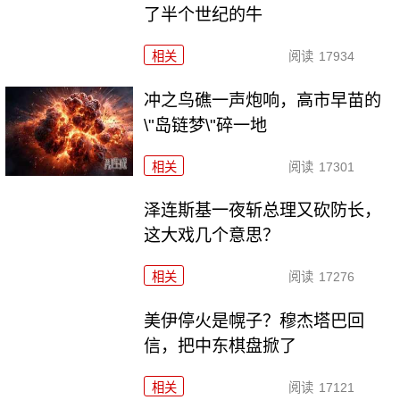
了半个世纪的牛
相关
阅读
17934
冲之鸟礁一声炮响，高市早苗的
\"岛链梦\"碎一地
相关
阅读
17301
泽连斯基一夜斩总理又砍防长，
这大戏几个意思？
相关
阅读
17276
美伊停火是幌子？穆杰塔巴回
信，把中东棋盘掀了
相关
阅读
17121