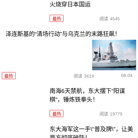
火烧穿日本国运
最热
阅读
4545
泽连斯基的“清场行动”与乌克兰的末路狂飙！
08-04
最热
阅读
3619
南海6天禁航，东大摆下“阳谋
棋”，锤炼铁拳头！
最热
阅读
19779
东大海军这一手\"普及牌\"，让美
西方彻底破防！