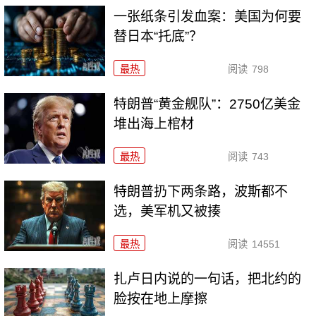
一张纸条引发血案：美国为何要
替日本“托底”？
最热
阅读
798
特朗普“黄金舰队”：2750亿美金
堆出海上棺材
最热
阅读
743
特朗普扔下两条路，波斯都不
选，美军机又被揍
最热
阅读
14551
扎卢日内说的一句话，把北约的
脸按在地上摩擦