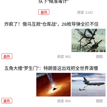
队下“精准毒计”
最热
阅读
1142
炸疯了！俄乌互掀“仓库战”，28枚导弹全拦不住
最热
阅读
961
刚刚
五角大楼“罗生门”：特朗普这出戏把全世界演懵
最热
阅读
855
刚刚