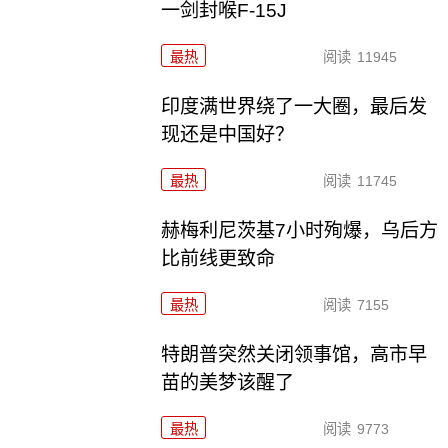
一剑封喉F-15J
最热
阅读
11945
印度满世界绕了一大圈，最后发
现还是中国好？
最热
阅读
11745
赫梅利尼茨基7小时殉爆，乌后方
比前线更致命
最热
阅读
7155
特朗普突然关闭领事馆，高市早
苗的美梦该醒了
最热
阅读
9773