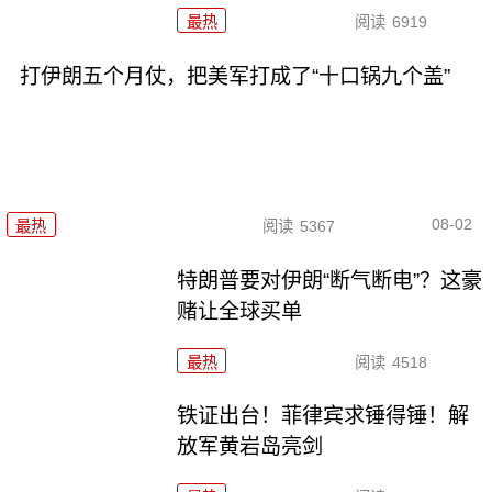
最热
阅读
6919
打伊朗五个月仗，把美军打成了“十口锅九个盖”
08-02
最热
阅读
5367
特朗普要对伊朗“断气断电”？这豪
赌让全球买单
最热
阅读
4518
铁证出台！菲律宾求锤得锤！解
放军黄岩岛亮剑