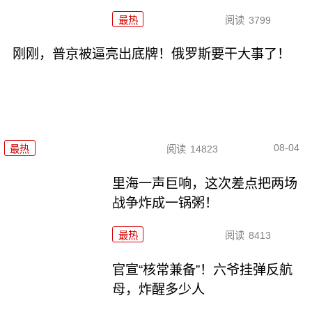
最热
阅读
3799
刚刚，普京被逼亮出底牌！俄罗斯要干大事了！
08-04
最热
阅读
14823
里海一声巨响，这次差点把两场
战争炸成一锅粥！
最热
阅读
8413
官宣“核常兼备”！六爷挂弹反航
母，炸醒多少人