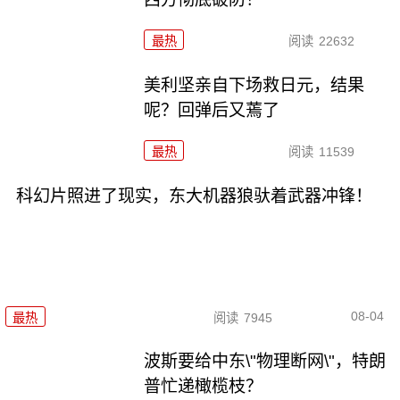
最热
阅读
22632
美利坚亲自下场救日元，结果
呢？回弹后又蔫了
最热
阅读
11539
科幻片照进了现实，东大机器狼驮着武器冲锋！
08-04
最热
阅读
7945
波斯要给中东\"物理断网\"，特朗
普忙递橄榄枝？