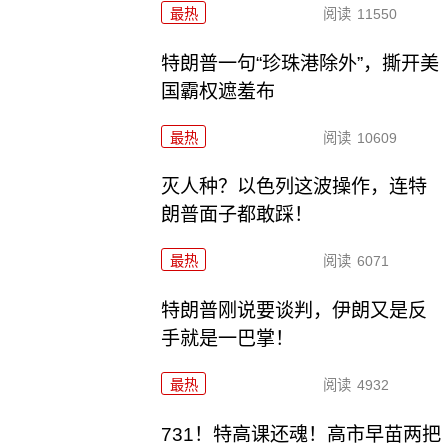
最热
阅读
11550
特朗普一句“珍珠港除外”，撕开美
国霸权遮羞布
最热
阅读
10609
灭人种？以色列这波操作，连特
朗普面子都敢踩！
最热
阅读
6071
特朗普刚说要谈判，伊朗又是反
手就是一巴掌！
最热
阅读
4932
731！特高课还魂！高市早苗两把