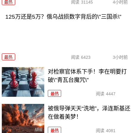
最热
阅读
31145
4小时前
125万还是5万？俄乌战损数字背后的\"三国杀\"
最热
阅读
6423
3小时前
对检察官体系下手！李在明要打
破\"青瓦台魔咒\"
最热
阅读
4447
被俄导弹天天“洗地”，泽连斯基还
在做着美梦！
最热
阅读
4081