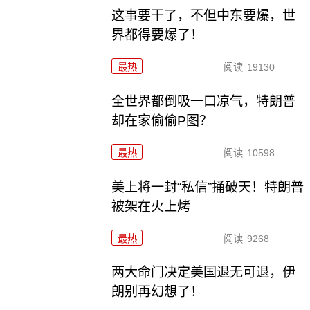
这事要干了，不但中东要爆，世
界都得要爆了！
最热
阅读
19130
全世界都倒吸一口凉气，特朗普
却在家偷偷P图？
最热
阅读
10598
美上将一封“私信”捅破天！特朗普
被架在火上烤
最热
阅读
9268
两大命门决定美国退无可退，伊
朗别再幻想了！