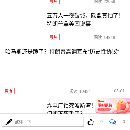
最热
阅读
22058
五万人一夜破城，欧盟真怕了！
特朗普拿美国说事
最热
阅读
14948
哈马斯还是跪了？特朗普高调宣布“历史性协议”
08-01
最热
阅读
10434
炸电厂锁死波斯湾！特朗普要对
伊朗下死手了？
0
0
点评一下
最热
阅读
9007