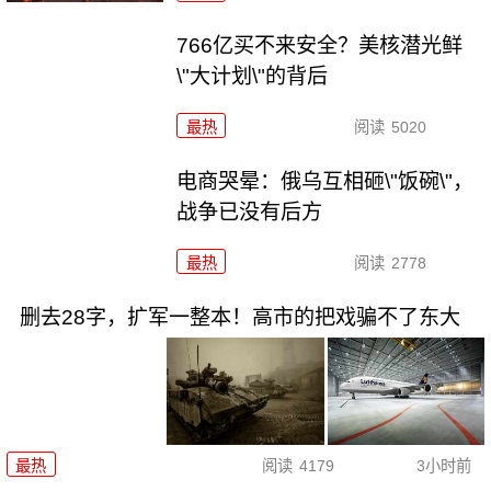
766亿买不来安全？美核潜光鲜
\"大计划\"的背后
最热
阅读
5020
电商哭晕：俄乌互相砸\"饭碗\"，
战争已没有后方
最热
阅读
2778
删去28字，扩军一整本！高市的把戏骗不了东大
最热
阅读
4179
3小时前