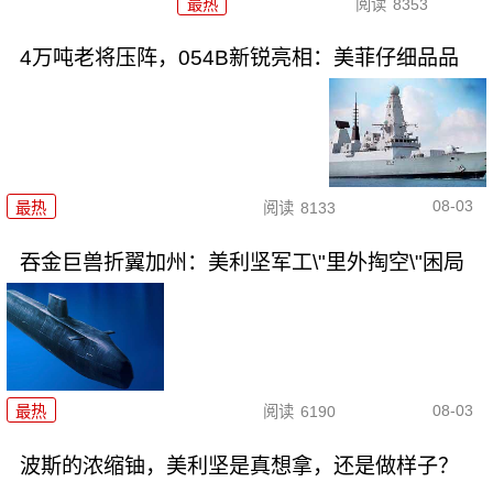
最热
阅读
8353
4万吨老将压阵，054B新锐亮相：美菲仔细品品
08-03
最热
阅读
8133
吞金巨兽折翼加州：美利坚军工\"里外掏空\"困局
08-03
最热
阅读
6190
波斯的浓缩铀，美利坚是真想拿，还是做样子？