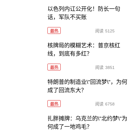
以色列内讧公开化！防长一句
话，军队不买账
最热
阅读
5125
核牌局的模糊艺术：普京核红
线，到底有多红？
最热
阅读
3851
特朗普的制造业\"回流梦\"，为何
成了回流东大？
最热
阅读
6758
扎胖摊牌：乌克兰的\"北约梦\"为
何成了一地鸡毛？