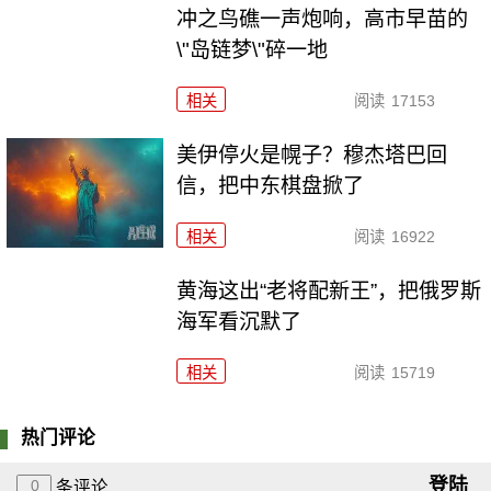
冲之鸟礁一声炮响，高市早苗的
\"岛链梦\"碎一地
相关
阅读
17153
美伊停火是幌子？穆杰塔巴回
信，把中东棋盘掀了
相关
阅读
16922
黄海这出“老将配新王”，把俄罗斯
海军看沉默了
相关
阅读
15719
热门评论
登陆
0
条评论