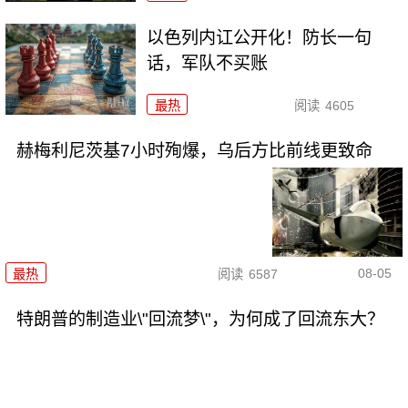
以色列内讧公开化！防长一句
话，军队不买账
最热
阅读
4605
赫梅利尼茨基7小时殉爆，乌后方比前线更致命
08-05
最热
阅读
6587
特朗普的制造业\"回流梦\"，为何成了回流东大？