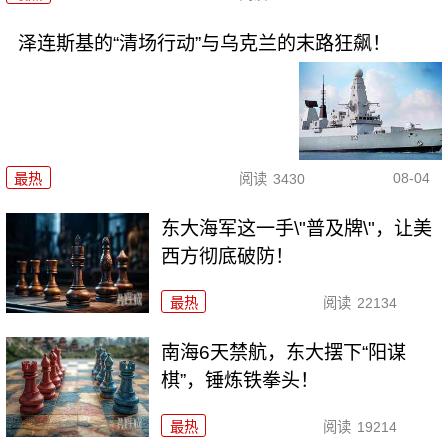
泽连斯基的“清场行动”与乌克兰的末路狂飙！
08-04
最热
阅读
3430
东大海军这一手\"普及牌\"，让美
西方彻底破防！
最热
阅读
22134
南海6天禁航，东大摆下“阳谋
棋”，锤炼铁拳头！
最热
阅读
19214