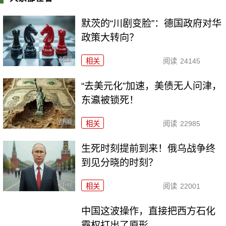
默茨的“川剧变脸”：德国政府对华
政策大转向？
相关
阅读
24145
“去美元化”加速，美债无人问津，
东瀛被锁死！
相关
阅读
22985
生死时刻提前到来！俄乌战争终
到见分晓的时刻？
相关
阅读
22001
中国这波操作，直接把西方石化
霸权打出了原形