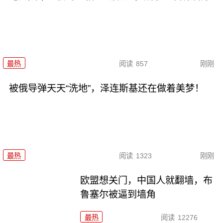
最热
阅读
857
刚刚
被俄导弹天天“洗地”，泽连斯基还在做着美梦！
最热
阅读
1323
刚刚
欧盟想关门，中国人就翻墙，布
鲁塞尔被逼到墙角
最热
阅读
12276