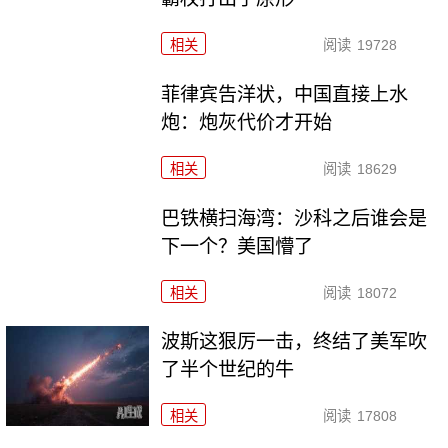
相关
阅读
19728
菲律宾告洋状，中国直接上水
炮：炮灰代价才开始
相关
阅读
18629
巴铁横扫海湾：沙科之后谁会是
下一个？美国懵了
相关
阅读
18072
波斯这狠厉一击，终结了美军吹
了半个世纪的牛
相关
阅读
17808