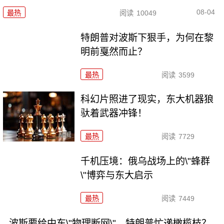
08-04
最热
阅读
10049
特朗普对波斯下狠手，为何在黎
明前戛然而止？
最热
阅读
3599
科幻片照进了现实，东大机器狼
驮着武器冲锋！
最热
阅读
7729
千机压境：俄乌战场上的\"蜂群
\"博弈与东大启示
最热
阅读
7449
波斯要给中东\"物理断网\"，特朗普忙递橄榄枝？