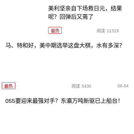
美利坚亲自下场救日元，结果
呢？回弹后又蔫了
最热
阅读
11319
马、特和好，美中期选举这盘大棋，水有多深？
08-04
最热
阅读
5430
055要迎来最强对手？东瀛万吨新驱已上船台！