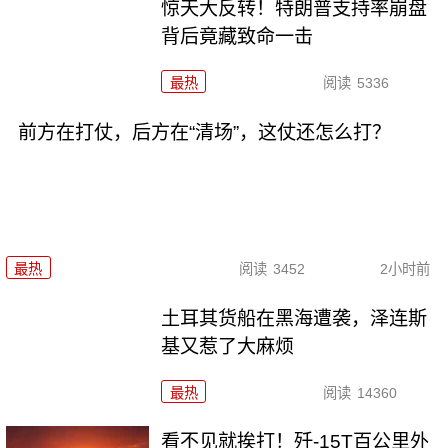
惊天大反转！特朗普支持率崩盘
背后竟藏致命一击
最热
阅读
5336
前方在打仗，后方在“清场”，这仗还怎么打？
最热
阅读
3452
2小时前
土耳其货船在黑海遭袭，泽连斯
基又惹了大麻烦
最热
阅读
14360
看不见就挨打！歼-15T百公里外