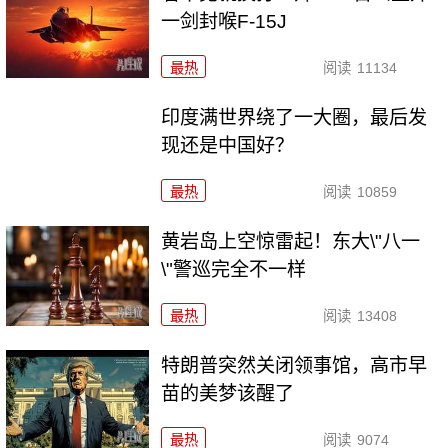
一剑封喉F-15J
最热
阅读
11134
印度满世界绕了一大圈，最后发
现还是中国好？
最热
阅读
10859
黄岩岛上空惊雷起！东大\"八一
\"警巡完全不一样
最热
阅读
13408
特朗普突然关闭领事馆，高市早
苗的美梦该醒了
最热
阅读
9074