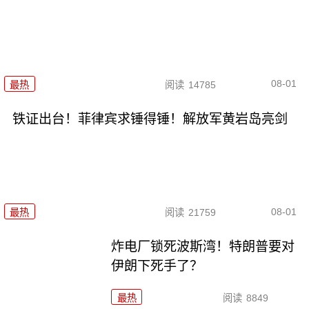
08-01
最热
阅读
14785
铁证出台！菲律宾求锤得锤！解放军黄岩岛亮剑
08-01
最热
阅读
21759
炸电厂锁死波斯湾！特朗普要对
伊朗下死手了？
最热
阅读
8849