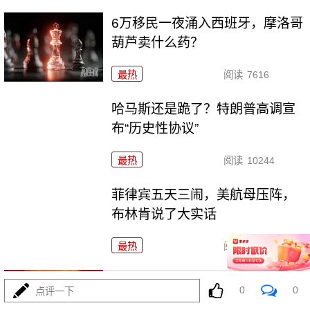
6万移民一夜涌入西班牙，摩洛哥
葫芦卖什么药？
最热
阅读
7616
哈马斯还是跪了？特朗普高调宣
布“历史性协议”
最热
阅读
10244
菲律宾五天三闹，美航母压阵，
布林肯说了大实话
最热
阅读
26684
爱国者只剩半条命，美军却拉着
0
0
点评一下
沙特去伊拉克踩雷