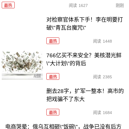
最热
阅读
1627
刚刚
对检察官体系下手！李在明要打
破\"青瓦台魔咒\"
最热
阅读
1448
766亿买不来安全？美核潜光鲜
\"大计划\"的背后
最热
阅读
2385
删去28字，扩军一整本！高市的
把戏骗不了东大
最热
阅读
1684
电商哭晕：俄乌互相砸\"饭碗\"，战争已没有后方