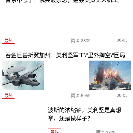
普京不忍了！俄突破禁忌，猛轰美资无人机工厂
08-03
最热
阅读
8309
吞金巨兽折翼加州：美利坚军工\"里外掏空\"困局
08-03
最热
阅读
5959
波斯的浓缩铀，美利坚是真想
拿，还是做样子？
最热
阅读
3928