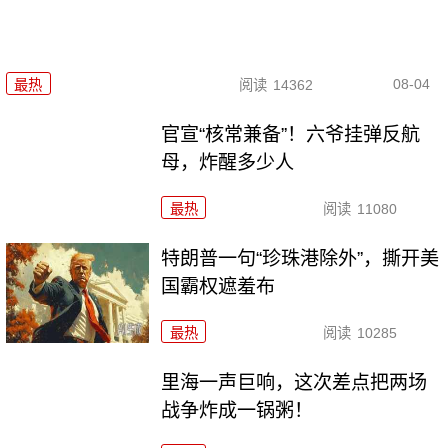
08-04
最热
阅读
14362
官宣“核常兼备”！六爷挂弹反航
母，炸醒多少人
最热
阅读
11080
特朗普一句“珍珠港除外”，撕开美
国霸权遮羞布
最热
阅读
10285
里海一声巨响，这次差点把两场
战争炸成一锅粥！