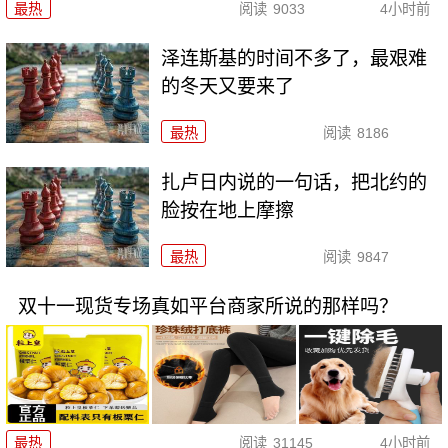
最热
阅读
9033
4小时前
泽连斯基的时间不多了，最艰难
的冬天又要来了
最热
阅读
8186
扎卢日内说的一句话，把北约的
脸按在地上摩擦
最热
阅读
9847
双十一现货专场真如平台商家所说的那样吗？
最热
阅读
31145
4小时前