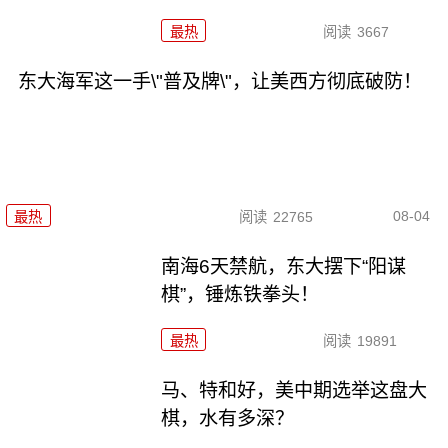
最热
阅读
3667
东大海军这一手\"普及牌\"，让美西方彻底破防！
08-04
最热
阅读
22765
南海6天禁航，东大摆下“阳谋
棋”，锤炼铁拳头！
最热
阅读
19891
马、特和好，美中期选举这盘大
棋，水有多深？