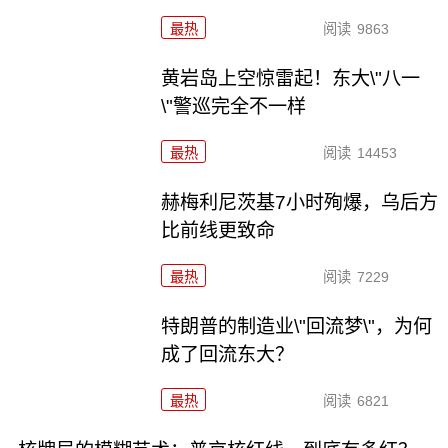
最热
阅读
9863
黄岩岛上空惊雷起！东大\"八一
\"警巡完全不一样
最热
阅读
14453
赫梅利尼茨基7小时殉爆，乌后方
比前线更致命
最热
阅读
7229
特朗普的制造业\"回流梦\"，为何
成了回流东大？
最热
阅读
6821