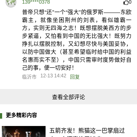
139****0378
0
普帝只想“还”一个“强大”的俄罗斯———东欧
霸主，就像坐困荆州的刘表，看似雄霸一
方，实则无四海之志！既想摆脱美西方的步
步紧逼，又怕看到中国的无比强大！既努力
挣扎以摆脱控制，又幻想尽快与美国妥协，
以防中国做大（甚至希望临时给中国的利益
名惠而实不至），中国只需审时度势做好自
己的事，便一切安好！
12-13 14:42
临沂市
回复
查看全部评论
更多精彩内容
五箭齐发！熊猫这一巴掌扇过