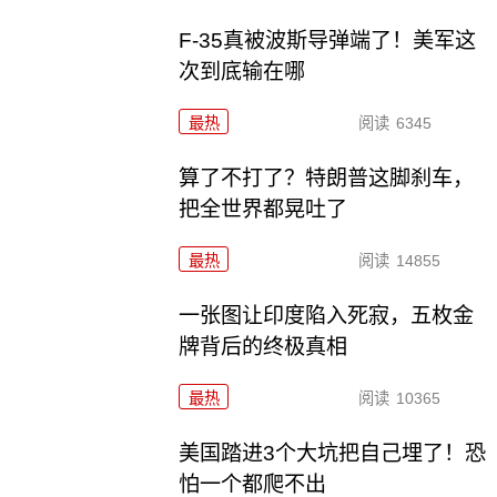
F-35真被波斯导弹端了！美军这
次到底输在哪
最热
阅读
6345
算了不打了？特朗普这脚刹车，
把全世界都晃吐了
最热
阅读
14855
一张图让印度陷入死寂，五枚金
牌背后的终极真相
最热
阅读
10365
美国踏进3个大坑把自己埋了！恐
怕一个都爬不出