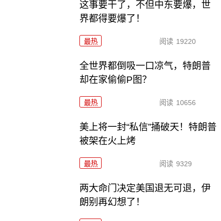
这事要干了，不但中东要爆，世
界都得要爆了！
最热
阅读
19220
全世界都倒吸一口凉气，特朗普
却在家偷偷P图？
最热
阅读
10656
美上将一封“私信”捅破天！特朗普
被架在火上烤
最热
阅读
9329
两大命门决定美国退无可退，伊
朗别再幻想了！