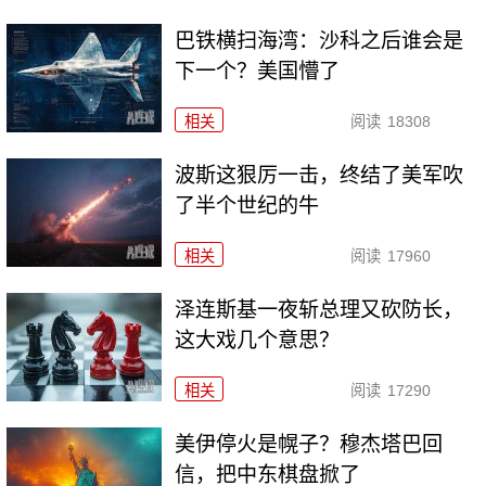
巴铁横扫海湾：沙科之后谁会是
下一个？美国懵了
相关
阅读
18308
波斯这狠厉一击，终结了美军吹
了半个世纪的牛
相关
阅读
17960
泽连斯基一夜斩总理又砍防长，
这大戏几个意思？
相关
阅读
17290
美伊停火是幌子？穆杰塔巴回
信，把中东棋盘掀了