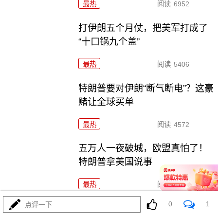
最热
阅读
6952
打伊朗五个月仗，把美军打成了
“十口锅九个盖”
最热
阅读
5406
特朗普要对伊朗“断气断电”？这豪
赌让全球买单
最热
阅读
4572
五万人一夜破城，欧盟真怕了！
特朗普拿美国说事
最热
阅读
14983
0
1
点评一下
炸电厂锁死波斯湾！特朗普要对