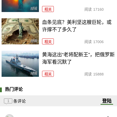
相关
阅读
17160
血条见底？美利坚这艘巨轮，或
许撑不了多久了
相关
阅读
17006
黄海这出“老将配新王”，把俄罗斯
海军看沉默了
相关
阅读
15888
热门评论
登陆
1
条评论