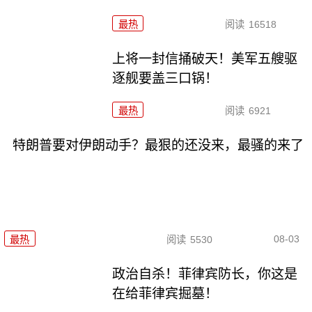
最热
阅读
16518
上将一封信捅破天！美军五艘驱
逐舰要盖三口锅！
最热
阅读
6921
特朗普要对伊朗动手？最狠的还没来，最骚的来了
08-03
最热
阅读
5530
政治自杀！菲律宾防长，你这是
在给菲律宾掘墓！