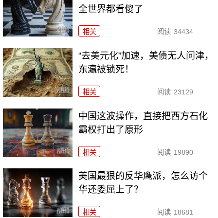
全世界都看傻了
相关
阅读
34434
“去美元化”加速，美债无人问津，
东瀛被锁死！
相关
阅读
23129
中国这波操作，直接把西方石化
霸权打出了原形
相关
阅读
19890
美国最狠的反华鹰派，怎么访个
华还委屈上了？
相关
阅读
18681