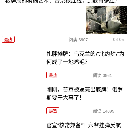
核牌局的模糊艺术：普京核红线，到底有多红？
08-05
最热
阅读
3907
扎胖摊牌：乌克兰的\"北约梦\"为
何成了一地鸡毛？
最热
阅读
3861
刚刚，普京被逼亮出底牌！俄罗
斯要干大事了！
最热
阅读
14895
官宣“核常兼备”！六爷挂弹反航