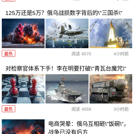
125万还是5万？俄乌战损数字背后的\"三国杀\"
最热
阅读
6570
4小时前
对检察官体系下手！李在明要打破\"青瓦台魔咒\"
最热
阅读
4558
3小时前
电商哭晕：俄乌互相砸\"饭碗\"，
战争已没有后方