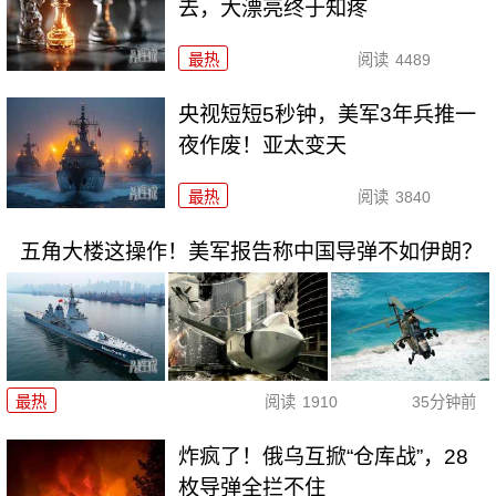
去，大漂亮终于知疼
最热
阅读
4489
央视短短5秒钟，美军3年兵推一
夜作废！亚太变天
最热
阅读
3840
五角大楼这操作！美军报告称中国导弹不如伊朗？
最热
阅读
1910
35分钟前
炸疯了！俄乌互掀“仓库战”，28
枚导弹全拦不住