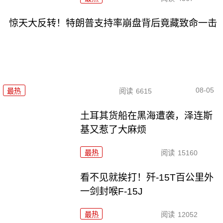
惊天大反转！特朗普支持率崩盘背后竟藏致命一击
08-05
最热
阅读
6615
土耳其货船在黑海遭袭，泽连斯
基又惹了大麻烦
最热
阅读
15160
看不见就挨打！歼-15T百公里外
一剑封喉F-15J
最热
阅读
12052