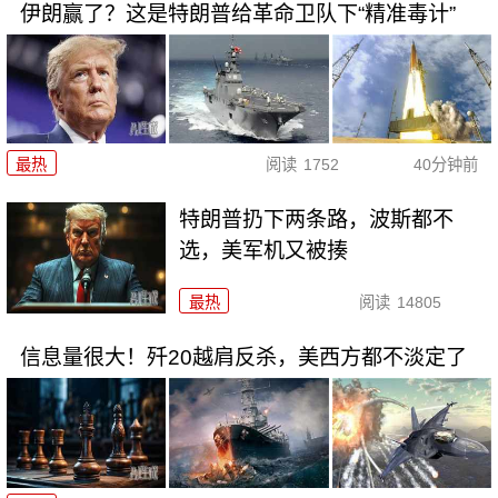
伊朗赢了？这是特朗普给革命卫队下“精准毒计”
最热
阅读
1752
40分钟前
特朗普扔下两条路，波斯都不
选，美军机又被揍
最热
阅读
14805
信息量很大！歼20越肩反杀，美西方都不淡定了