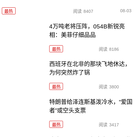
08-03
最热
阅读
8407
4万吨老将压阵，054B新锐亮
相：美菲仔细品品
最热
阅读
8186
西班牙在北非的那块飞地休达，
为何突然炸了锅
最热
阅读
3800
特朗普给泽连斯基泼冷水，“爱国
者”或空头支票
最热
阅读
3417