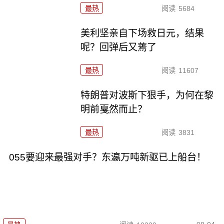
最热
阅读
5684
美利坚亲自下场救日元，结果
呢？回弹后又蔫了
最热
阅读
11607
特朗普对波斯下狠手，为何在黎
明前戛然而止？
最热
阅读
3831
055要迎来最强对手？东瀛万吨新驱已上船台！