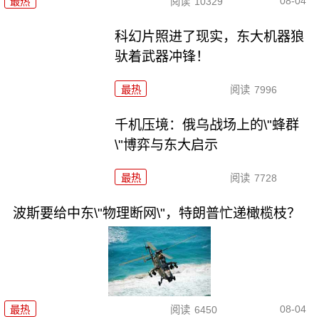
08-04
最热
阅读
10329
科幻片照进了现实，东大机器狼
驮着武器冲锋！
最热
阅读
7996
千机压境：俄乌战场上的\"蜂群
\"博弈与东大启示
最热
阅读
7728
波斯要给中东\"物理断网\"，特朗普忙递橄榄枝？
08-04
最热
阅读
6450