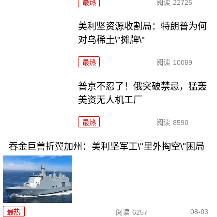
最热
阅读
22725
美利坚资源收割局：特朗普为何
对乌稀土\"摊牌\"
最热
阅读
10089
普京不忍了！俄突破禁忌，猛轰
美资无人机工厂
最热
阅读
8590
吞金巨兽折翼加州：美利坚军工\"里外掏空\"困局
08-03
最热
阅读
6257