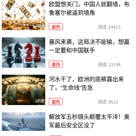
欧盟想关门，中国人就翻墙，布
鲁塞尔被逼到墙角
最热
阅读
14413
暴风来袭，这局决不能输，想赢
一定要和中国联手
最热
阅读
13198
河水干了，欧洲的底裤露出来
了，“生命线”告急
最热
阅读
9523
解放军五秒镜头颠覆太平洋！美
军最后安全区没了