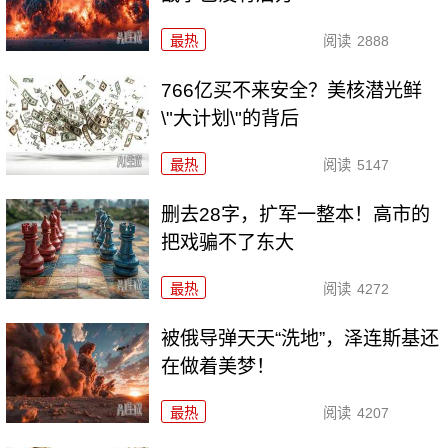
最热
阅读
2888
766亿买不来安全？美核潜光鲜
\"大计划\"的背后
最热
阅读
5147
删去28字，扩军一整本！高市的
把戏骗不了东大
最热
阅读
4272
被俄导弹天天“洗地”，泽连斯基还
在做着美梦！
最热
阅读
4207