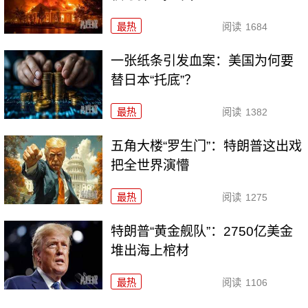
最热
阅读
1684
一张纸条引发血案：美国为何要
替日本“托底”？
最热
阅读
1382
五角大楼“罗生门”：特朗普这出戏
把全世界演懵
最热
阅读
1275
特朗普“黄金舰队”：2750亿美金
堆出海上棺材
最热
阅读
1106