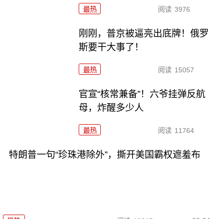
最热
阅读
3976
刚刚，普京被逼亮出底牌！俄罗
斯要干大事了！
最热
阅读
15057
官宣“核常兼备”！六爷挂弹反航
母，炸醒多少人
最热
阅读
11764
特朗普一句“珍珠港除外”，撕开美国霸权遮羞布