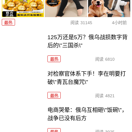
最热
阅读
31145
4小时前
125万还是5万？俄乌战损数字背
后的\"三国杀\"
最热
阅读
6810
对检察官体系下手！李在明要打
破\"青瓦台魔咒\"
最热
阅读
4821
电商哭晕：俄乌互相砸\"饭碗\"，
战争已没有后方