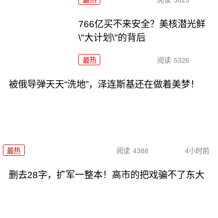
最热
阅读
3025
766亿买不来安全？美核潜光鲜
\"大计划\"的背后
最热
阅读
5326
被俄导弹天天“洗地”，泽连斯基还在做着美梦！
最热
阅读
4388
4小时前
删去28字，扩军一整本！高市的把戏骗不了东大