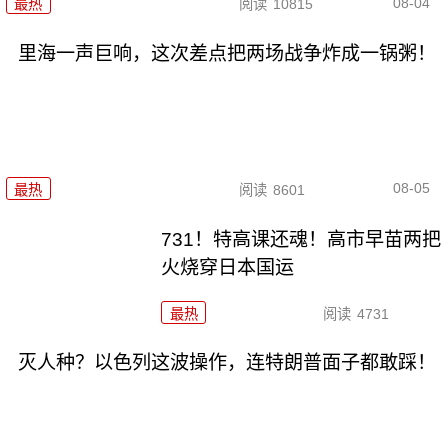
08-04
最热
阅读
10815
里海一声巨响，这次差点把两场战争炸成一锅粥！
08-05
最热
阅读
8601
731！特高课还魂！高市早苗两把
火烧穿日本国运
最热
阅读
4731
灭人种？以色列这波操作，连特朗普面子都敢踩！