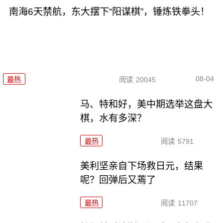
南海6天禁航，东大摆下“阳谋棋”，锤炼铁拳头！
08-04
最热
阅读
20045
马、特和好，美中期选举这盘大
棋，水有多深？
最热
阅读
5791
美利坚亲自下场救日元，结果
呢？回弹后又蔫了
最热
阅读
11707