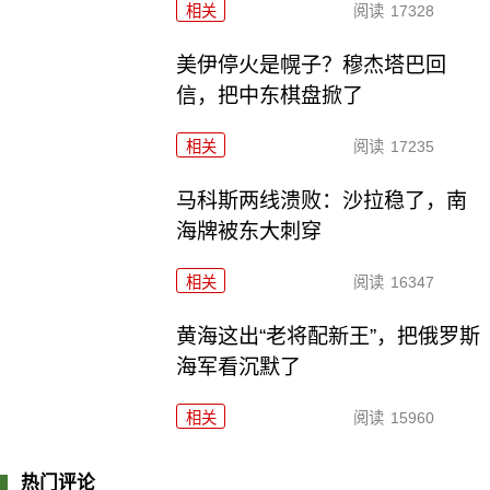
相关
阅读
17328
美伊停火是幌子？穆杰塔巴回
信，把中东棋盘掀了
相关
阅读
17235
马科斯两线溃败：沙拉稳了，南
海牌被东大刺穿
相关
阅读
16347
黄海这出“老将配新王”，把俄罗斯
海军看沉默了
相关
阅读
15960
热门评论