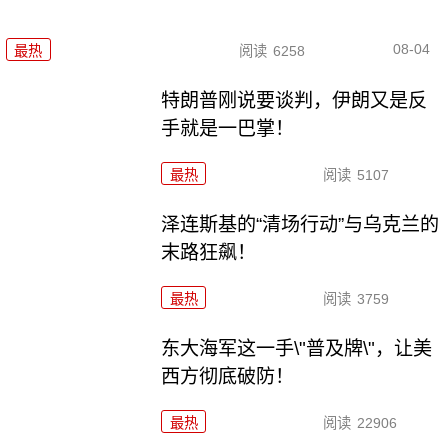
08-04
最热
阅读
6258
特朗普刚说要谈判，伊朗又是反
手就是一巴掌！
最热
阅读
5107
泽连斯基的“清场行动”与乌克兰的
末路狂飙！
最热
阅读
3759
东大海军这一手\"普及牌\"，让美
西方彻底破防！
最热
阅读
22906