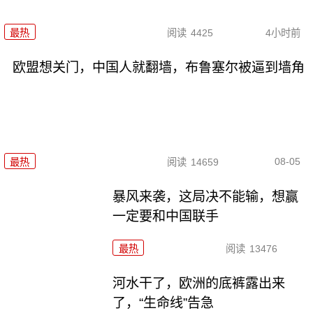
最热
阅读
4425
4小时前
欧盟想关门，中国人就翻墙，布鲁塞尔被逼到墙角
08-05
最热
阅读
14659
暴风来袭，这局决不能输，想赢
一定要和中国联手
最热
阅读
13476
河水干了，欧洲的底裤露出来
了，“生命线”告急