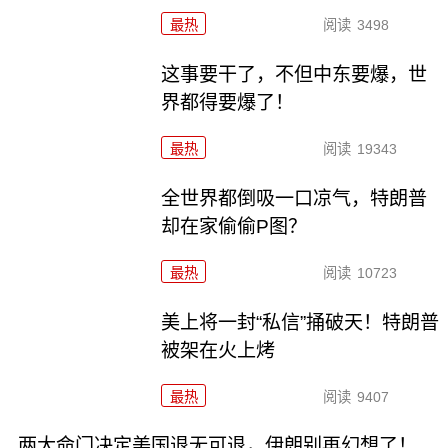
最热
阅读
3498
这事要干了，不但中东要爆，世
界都得要爆了！
最热
阅读
19343
全世界都倒吸一口凉气，特朗普
却在家偷偷P图？
最热
阅读
10723
美上将一封“私信”捅破天！特朗普
被架在火上烤
最热
阅读
9407
两大命门决定美国退无可退，伊朗别再幻想了！