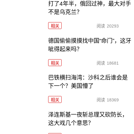
打了4年半，俄回过神，最大对手
不是乌克兰？
相关
阅读
20293
德国偷偷摸摸找中国“命门”，这牙
呲得起来吗？
相关
阅读
18681
巴铁横扫海湾：沙科之后谁会是
下一个？美国懵了
相关
阅读
18369
泽连斯基一夜斩总理又砍防长，
这大戏几个意思？