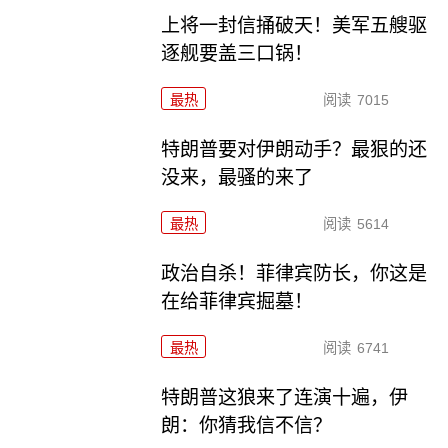
上将一封信捅破天！美军五艘驱
逐舰要盖三口锅！
最热
阅读
7015
特朗普要对伊朗动手？最狠的还
没来，最骚的来了
最热
阅读
5614
政治自杀！菲律宾防长，你这是
在给菲律宾掘墓！
最热
阅读
6741
特朗普这狼来了连演十遍，伊
朗：你猜我信不信？