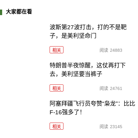
大家都在看
波斯第27波打击，打的不是靶
子，是美利坚命门
相关
阅读
24883
特朗普半夜惊醒，这仗再打下
去，美利坚要当裤子
相关
阅读
24761
阿塞拜疆飞行员夸赞“枭龙”：比比
F-16强多了！
相关
阅读
23145