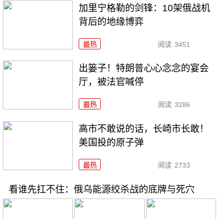
加里宁格勒的剑锋：10架俄战机
背后的地缘博弈
最热
阅读
3451
出篓子！特朗普心心念念的宴会
厅，被法官喊停
最热
阅读
3286
高市不敢说的话，长崎市长敢！
美国投的原子弹
最热
阅读
2733
看谁先扛不住：俄乌能源绞杀战的底牌与死穴