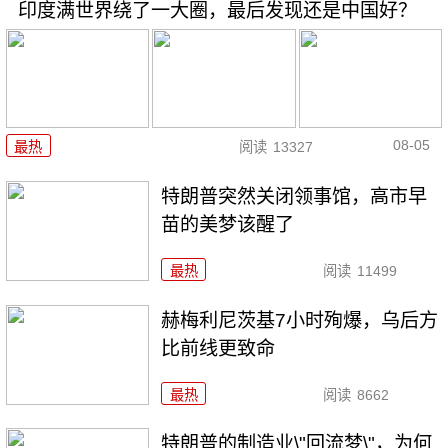
印度满世界绕了一大圈，最后发现还是中国好？
08-05
最热
阅读
13327
特朗普突然关闭领事馆，高市早
苗的美梦该醒了
最热
阅读
11499
赫梅利尼茨基7小时殉爆，乌后方
比前线更致命
最热
阅读
8662
特朗普的制造业\"回流梦\"，为何