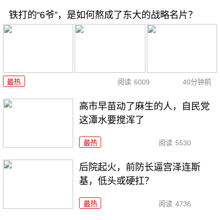
铁打的“6爷”，是如何熬成了东大的战略名片？
最热
阅读
6009
40分钟前
高市早苗动了麻生的人，自民党
这潭水要搅浑了
最热
阅读
5530
后院起火，前防长逼宫泽连斯
基，低头或硬扛？
最热
阅读
4736