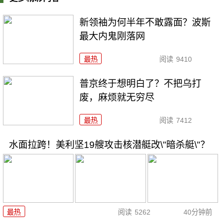
新领袖为何半年不敢露面？波斯
最大内鬼刚落网
最热
阅读
9410
普京终于想明白了？不把乌打
废，麻烦就无穷尽
最热
阅读
7412
水面拉跨！美利坚19艘攻击核潜艇改\"暗杀艇\"？
最热
阅读
5262
40分钟前