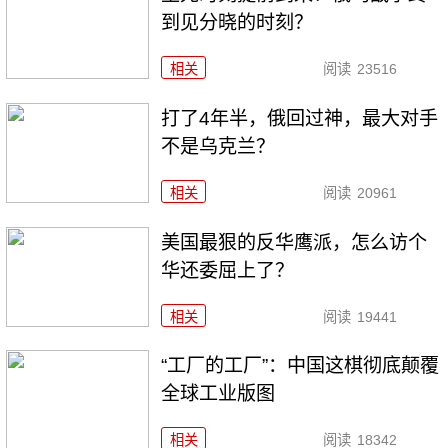
到见分晓的时刻？
相关
阅读
23516
打了4年半，俄回过神，最大对手
不是乌克兰？
相关
阅读
20961
美国最狠的反华鹰派，怎么访个
华还委屈上了？
相关
阅读
19441
“工厂的工厂”：中国这棋彻底颠覆
全球工业版图
相关
阅读
18342