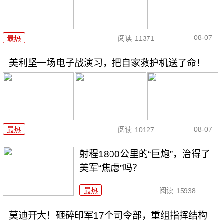
08-07
最热
阅读
11371
美利坚一场电子战演习，把自家救护机送了命！
08-07
最热
阅读
10127
射程1800公里的“巨炮”，治得了
美军“焦虑”吗？
最热
阅读
15938
莫迪开大！砸碎印军17个司令部，重组指挥结构