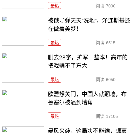
最热
阅读
7090
被俄导弹天天“洗地”，泽连斯基还
在做着美梦！
最热
阅读
6515
删去28字，扩军一整本！高市的
把戏骗不了东大
最热
阅读
6050
欧盟想关门，中国人就翻墙，布
鲁塞尔被逼到墙角
最热
阅读
17105
暴风来袭，这局决不能输，想赢