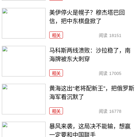
美伊停火是幌子？穆杰塔巴回
信，把中东棋盘掀了
相关
阅读
18151
马科斯两线溃败：沙拉稳了，南
海牌被东大刺穿
相关
阅读
17005
黄海这出“老将配新王”，把俄罗斯
海军看沉默了
相关
阅读
16778
暴风来袭，这局决不能输，想赢
一定要和中国联手