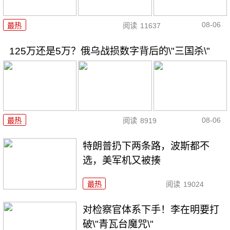
08-06
最热
阅读
11637
125万还是5万？俄乌战损数字背后的\"三国杀\"
08-06
最热
阅读
8919
特朗普扔下两条路，波斯都不
选，美军机又被揍
最热
阅读
19024
对检察官体系下手！李在明要打
破\"青瓦台魔咒\"