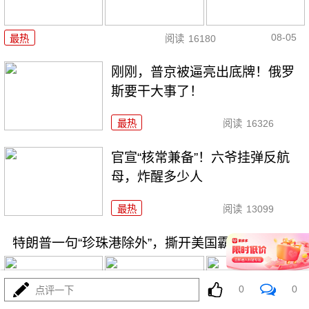
08-05
最热
阅读
16180
刚刚，普京被逼亮出底牌！俄罗
斯要干大事了！
最热
阅读
16326
官宣“核常兼备”！六爷挂弹反航
母，炸醒多少人
最热
阅读
13099
特朗普一句“珍珠港除外”，撕开美国霸权遮羞布
0
0
点评一下