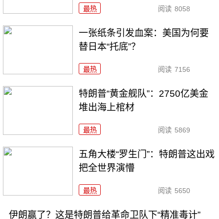
最热
阅读
8058
一张纸条引发血案：美国为何要
替日本“托底”？
最热
阅读
7156
特朗普“黄金舰队”：2750亿美金
堆出海上棺材
最热
阅读
5869
五角大楼“罗生门”：特朗普这出戏
把全世界演懵
最热
阅读
5650
伊朗赢了？这是特朗普给革命卫队下“精准毒计”