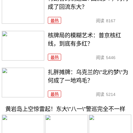
成了回流东大？
最热
阅读
8167
核牌局的模糊艺术：普京核红
线，到底有多红？
最热
阅读
5446
扎胖摊牌：乌克兰的\"北约梦\"为
何成了一地鸡毛？
最热
阅读
5214
黄岩岛上空惊雷起！东大\"八一\"警巡完全不一样