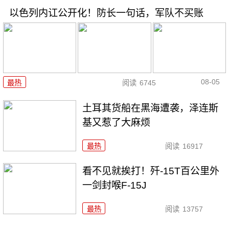
以色列内讧公开化！防长一句话，军队不买账
08-05
最热
阅读
6745
土耳其货船在黑海遭袭，泽连斯
基又惹了大麻烦
最热
阅读
16917
看不见就挨打！歼-15T百公里外
一剑封喉F-15J
最热
阅读
13757