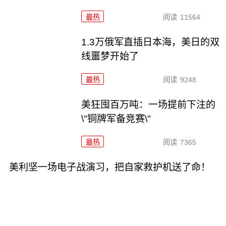
最热
阅读
11564
1.3万俄军直插日本海，美日的双
线噩梦开始了
最热
阅读
9248
美狂囤百万吨：一场提前下注的
\"铜牌军备竞赛\"
最热
阅读
7365
美利坚一场电子战演习，把自家救护机送了命！