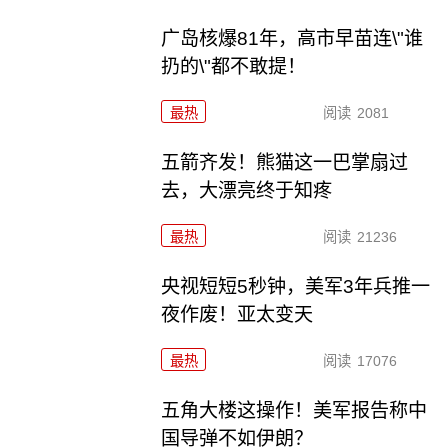
广岛核爆81年，高市早苗连\"谁
扔的\"都不敢提！
最热
阅读
2081
五箭齐发！熊猫这一巴掌扇过
去，大漂亮终于知疼
最热
阅读
21236
央视短短5秒钟，美军3年兵推一
夜作废！亚太变天
最热
阅读
17076
五角大楼这操作！美军报告称中
国导弹不如伊朗？