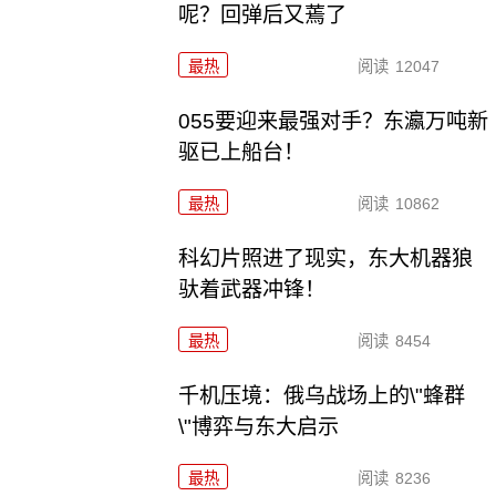
呢？回弹后又蔫了
最热
阅读
12047
055要迎来最强对手？东瀛万吨新
驱已上船台！
最热
阅读
10862
科幻片照进了现实，东大机器狼
驮着武器冲锋！
最热
阅读
8454
千机压境：俄乌战场上的\"蜂群
\"博弈与东大启示
最热
阅读
8236