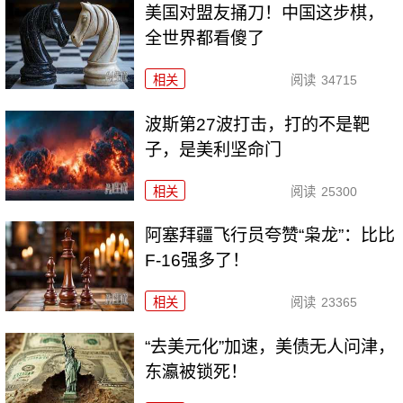
美国对盟友捅刀！中国这步棋，
全世界都看傻了
相关
阅读
34715
波斯第27波打击，打的不是靶
子，是美利坚命门
相关
阅读
25300
阿塞拜疆飞行员夸赞“枭龙”：比比
F-16强多了！
相关
阅读
23365
“去美元化”加速，美债无人问津，
东瀛被锁死！