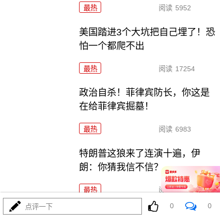
最热
阅读
5952
美国踏进3个大坑把自己埋了！恐
怕一个都爬不出
最热
阅读
17254
政治自杀！菲律宾防长，你这是
在给菲律宾掘墓！
最热
阅读
6983
特朗普这狼来了连演十遍，伊
朗：你猜我信不信？
最热
阅读
5168
0
0
点评一下
高市早苗又作妖！特高课卷土重