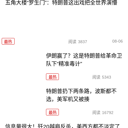
五角大楼“罗生门”：特朗普这出戏把全世界演懵
08-06
最热
阅读
3837
伊朗赢了？这是特朗普给革命卫
队下“精准毒计”
最热
阅读
5343
特朗普扔下两条路，波斯都不
选，美军机又被揍
最热
阅读
16792
信息量很大！歼20越肩反杀，美西方都不淡定了