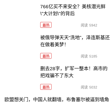
766亿买不来安全？美核潜光鲜
\"大计划\"的背后
最热
阅读
5942
被俄导弹天天“洗地”，泽连斯基还
在做着美梦！
最热
阅读
5185
删去28字，扩军一整本！高市的
把戏骗不了东大
最热
阅读
5032
欧盟想关门，中国人就翻墙，布鲁塞尔被逼到墙角