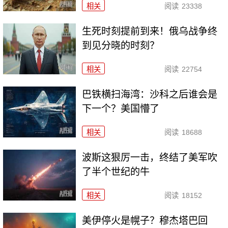
相关
阅读
23338
生死时刻提前到来！俄乌战争终
到见分晓的时刻？
相关
阅读
22754
巴铁横扫海湾：沙科之后谁会是
下一个？美国懵了
相关
阅读
18688
波斯这狠厉一击，终结了美军吹
了半个世纪的牛
相关
阅读
18152
美伊停火是幌子？穆杰塔巴回