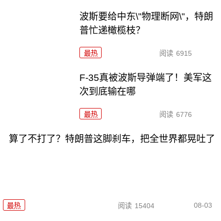
波斯要给中东\"物理断网\"，特朗
普忙递橄榄枝？
最热
阅读
6915
F-35真被波斯导弹端了！美军这
次到底输在哪
最热
阅读
6776
算了不打了？特朗普这脚刹车，把全世界都晃吐了
08-03
最热
阅读
15404