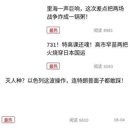
里海一声巨响，这次差点把两场
战争炸成一锅粥！
最热
阅读
8981
731！特高课还魂！高市早苗两把
火烧穿日本国运
最热
阅读
5043
灭人种？以色列这波操作，连特朗普面子都敢踩！
08-04
最热
阅读
6610