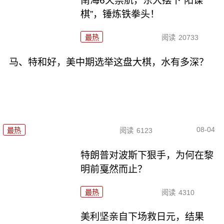
南海6天禁航，东大摆下“阳谋
棋”，锤炼铁拳头！
最热
阅读
20733
马、特和好，美中期选举这盘大棋，水有多深？
08-04
最热
阅读
6123
特朗普对波斯下狠手，为何在黎
明前戛然而止？
最热
阅读
4310
美利坚亲自下场救日元，结果