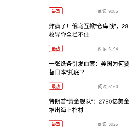
最热
阅读
9085
炸疯了！俄乌互掀“仓库战”，28
枚导弹全拦不住
最热
阅读
6194
一张纸条引发血案：美国为何要
替日本“托底”？
最热
阅读
5160
特朗普“黄金舰队”：2750亿美金
堆出海上棺材
最热
阅读
3925