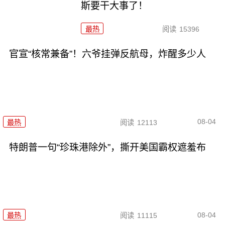
斯要干大事了！
最热
阅读
15396
官宣“核常兼备”！六爷挂弹反航母，炸醒多少人
08-04
最热
阅读
12113
特朗普一句“珍珠港除外”，撕开美国霸权遮羞布
08-04
最热
阅读
11115