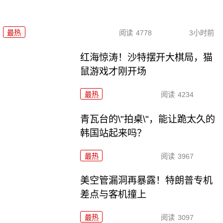
最热
阅读
4778
3小时前
红海惊涛！沙特摆开大棋局，猫
鼠游戏才刚开场
最热
阅读
4234
青瓦台的\"拍桌\"，能让跪太久的
韩国站起来吗？
最热
阅读
3967
美空管漏洞再暴露！特朗普专机
差点与客机撞上
最热
阅读
3097