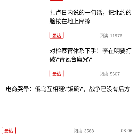
扎卢日内说的一句话，把北约的
脸按在地上摩擦
最热
阅读
11976
对检察官体系下手！李在明要打
破\"青瓦台魔咒\"
最热
阅读
5607
电商哭晕：俄乌互相砸\"饭碗\"，战争已没有后方
08-06
最热
阅读
3588