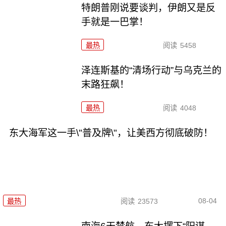
特朗普刚说要谈判，伊朗又是反
手就是一巴掌！
最热
阅读
5458
泽连斯基的“清场行动”与乌克兰的
末路狂飙！
最热
阅读
4048
东大海军这一手\"普及牌\"，让美西方彻底破防！
08-04
最热
阅读
23573