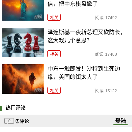
信，把中东棋盘掀了
相关
阅读
17492
泽连斯基一夜斩总理又砍防长，
这大戏几个意思？
相关
阅读
17488
中东一触即发！沙特到生死边
缘，美国的饵太大了
相关
阅读
15122
热门评论
登陆
0
条评论