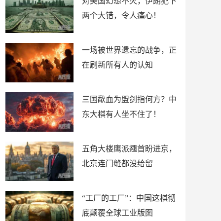
对美国幻想不灭，伊朗犯下
两个大错，令人痛心！
一场被世界遗忘的战争，正
在刷新所有人的认知
三国歃血为盟剑指何方？中
东大棋有人坐不住了！
五角大楼鹰派翘首盼进京，
北京连门缝都没给留
“工厂的工厂”：中国这棋彻
底颠覆全球工业版图