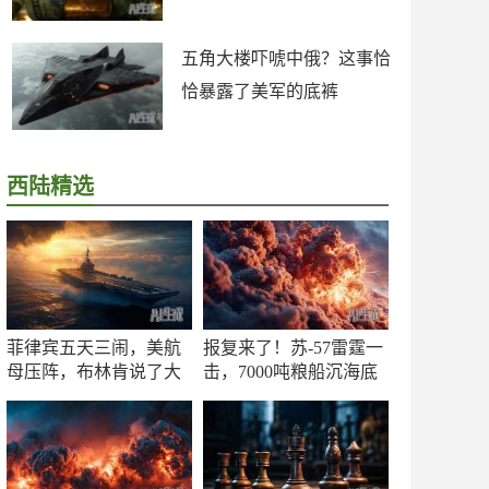
五角大楼吓唬中俄？这事恰
恰暴露了美军的底裤
西陆精选
菲律宾五天三闹，美航
报复来了！苏-57雷霆一
母压阵，布林肯说了大
击，7000吨粮船沉海底
实话