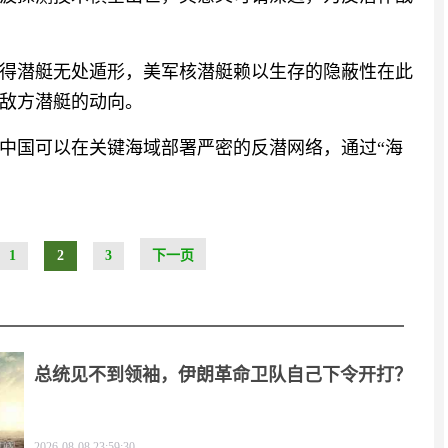
得潜艇无处遁形，美军核潜艇赖以生存的隐蔽性在此
敌方潜艇的动向。
中国可以在关键海域部署严密的反潜网络，通过“海
1
2
3
下一页
总统见不到领袖，伊朗革命卫队自己下令开打？
2026-08-08 23:59:30