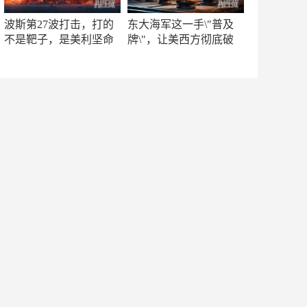
波斯第27波打击，打的
东大海军这一手\"普及
不是靶子，是美利坚命
牌\"，让美西方彻底破
门
防！