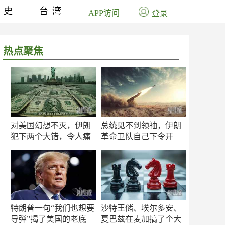
历史
台湾
APP访问
登录
热点聚焦
对美国幻想不灭，伊朗
总统见不到领袖，伊朗
犯下两个大错，令人痛
革命卫队自己下令开
心！
打？
特朗普一句“我们也想要
沙特王储、埃尔多安、
导弹”揭了美国的老底
夏巴兹在麦加搞了个大