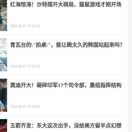
红海惊涛！沙特摆开大棋局，猫鼠游戏才刚开场
2026-08-07 11:28:18
青瓦台的\"拍桌\"，能让跪太久的韩国站起来吗？
2026-08-07 11:22:56
莫迪开大！砸碎印军17个司令部，重组指挥结构
2026-08-07 10:59:58
五箭齐发：东大这次出手，没给美方留半点幻想