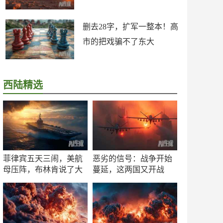
删去28字，扩军一整本！高
市的把戏骗不了东大
西陆精选
菲律宾五天三闹，美航
恶劣的信号：战争开始
母压阵，布林肯说了大
蔓延，这两国又开战
实话
了！