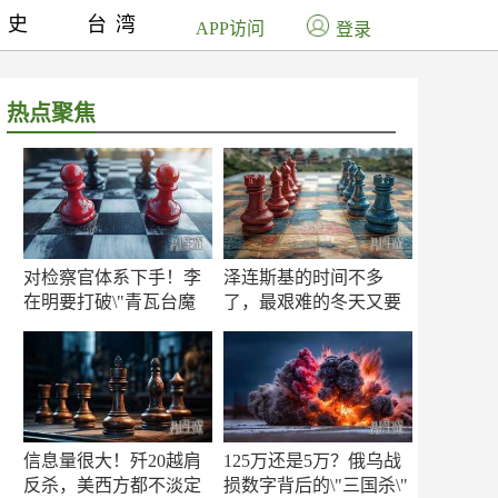
历史
台湾
APP访问
登录
热点聚焦
对检察官体系下手！李
泽连斯基的时间不多
在明要打破\"青瓦台魔
了，最艰难的冬天又要
咒\"
来了
信息量很大！歼20越肩
125万还是5万？俄乌战
反杀，美西方都不淡定
损数字背后的\"三国杀\"