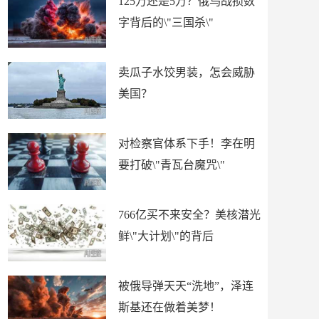
125万还是5万？俄乌战损数
字背后的\"三国杀\"
卖瓜子水饺男装，怎会威胁
美国？
对检察官体系下手！李在明
要打破\"青瓦台魔咒\"
766亿买不来安全？美核潜光
鲜\"大计划\"的背后
被俄导弹天天“洗地”，泽连
斯基还在做着美梦！