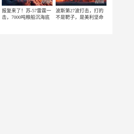
报复来了！苏-57雷霆一
波斯第27波打击，打的
击，7000吨粮船沉海底
不是靶子，是美利坚命
门