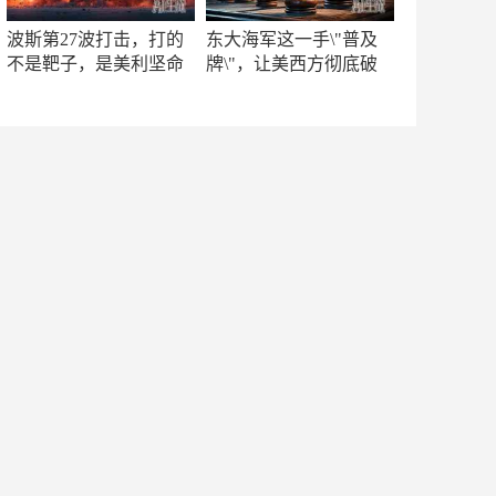
波斯第27波打击，打的
东大海军这一手\"普及
不是靶子，是美利坚命
牌\"，让美西方彻底破
门
防！