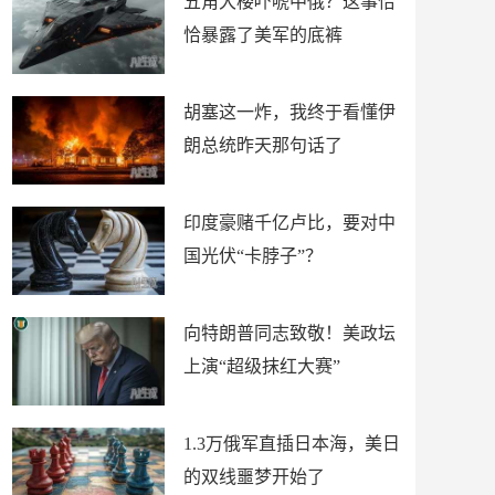
五角大楼吓唬中俄？这事恰
恰暴露了美军的底裤
胡塞这一炸，我终于看懂伊
朗总统昨天那句话了
印度豪赌千亿卢比，要对中
国光伏“卡脖子”？
向特朗普同志致敬！美政坛
上演“超级抹红大赛”
1.3万俄军直插日本海，美日
的双线噩梦开始了