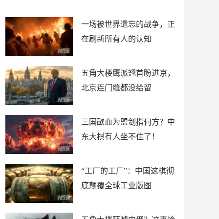
了
裤
一场被世界遗忘的战争，正
在刷新所有人的认知
五角大楼鹰派翘首盼进京，
北京连门缝都没给留
三国歃血为盟剑指何方？中
东大棋有人坐不住了！
“工厂的工厂”：中国这棋彻
底颠覆全球工业版图