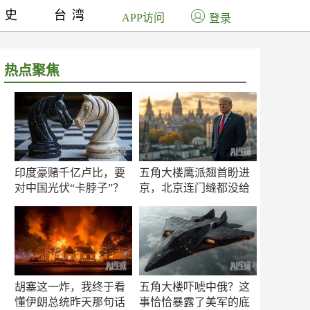
历史
台湾
APP访问
登录
热点聚焦
印度豪赌千亿卢比，要
五角大楼鹰派翘首盼进
对中国光伏“卡脖子”？
京，北京连门缝都没给
留
胡塞这一炸，我终于看
五角大楼吓唬中俄？这
懂伊朗总统昨天那句话
事恰恰暴露了美军的底