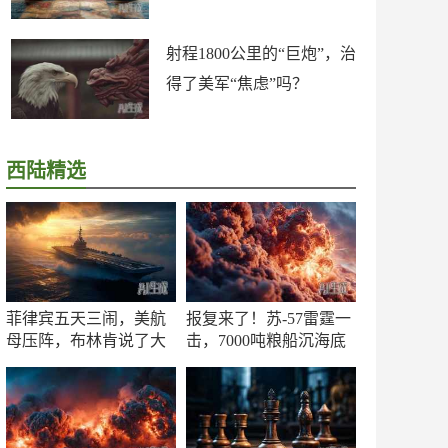
射程1800公里的“巨炮”，治
得了美军“焦虑”吗？
西陆精选
菲律宾五天三闹，美航
报复来了！苏-57雷霆一
母压阵，布林肯说了大
击，7000吨粮船沉海底
实话