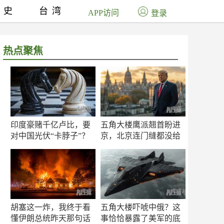
历史
台湾
APP访问
登录
热点聚焦
印度豪赌千亿卢比，要
五角大楼鹰派翘首盼进
对中国光伏“卡脖子”？
京，北京连门缝都没给
留
胡塞这一炸，我终于看
五角大楼吓唬中俄？这
懂伊朗总统昨天那句话
事恰恰暴露了美军的底