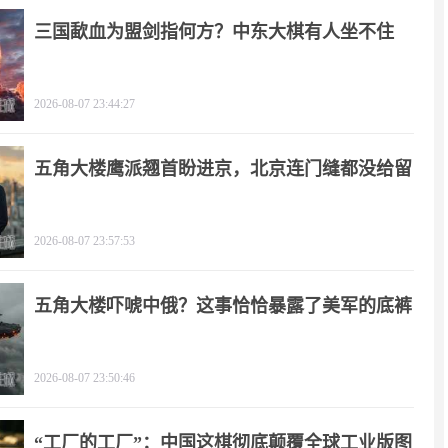
三国歃血为盟剑指何方？中东大棋有人坐不住
了！
2026-08-07 23:44:27
五角大楼鹰派翘首盼进京，北京连门缝都没给留
2026-08-07 23:57:53
五角大楼吓唬中俄？这事恰恰暴露了美军的底裤
2026-08-07 23:50:46
“工厂的工厂”：中国这棋彻底颠覆全球工业版图