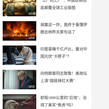
“工厂的工厂”：中国这棋彻
底颠覆全球工业版图
胡塞这一炸，我终于看懂伊
朗总统昨天那句话了
印度豪赌千亿卢比，要对中
国光伏“卡脖子”？
向特朗普同志致敬！美政坛
上演“超级抹红大赛”
射程1800公里的“巨炮”，治
得了美军“焦虑”吗？