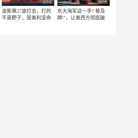
波斯第27波打击，打的
东大海军这一手\"普及
不是靶子，是美利坚命
牌\"，让美西方彻底破
门
防！