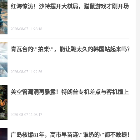
红海惊涛！沙特摆开大棋局，猫鼠游戏才刚开场
2026-08-07 11:28:18
青瓦台的\"拍桌\"，能让跪太久的韩国站起来吗？
2026-08-07 11:22:56
美空管漏洞再暴露！特朗普专机差点与客机撞上
2026-08-07 11:03:17
广岛核爆81年，高市早苗连\"谁扔的\"都不敢提！