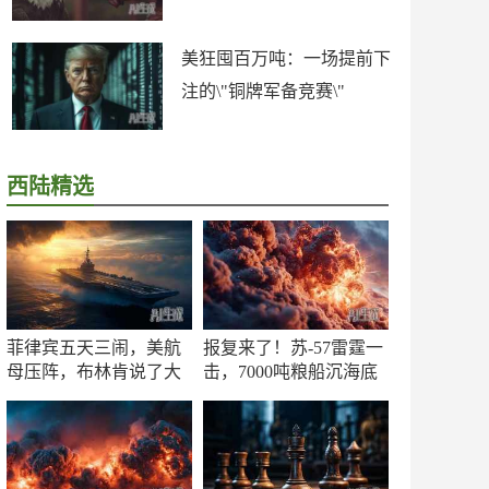
美狂囤百万吨：一场提前下
注的\"铜牌军备竞赛\"
西陆精选
菲律宾五天三闹，美航
报复来了！苏-57雷霆一
母压阵，布林肯说了大
击，7000吨粮船沉海底
实话