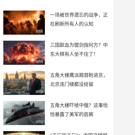
了
裤
一场被世界遗忘的战争，正
在刷新所有人的认知
三国歃血为盟剑指何方？中
东大棋有人坐不住了！
五角大楼鹰派翘首盼进京，
北京连门缝都没给留
五角大楼吓唬中俄？这事恰
恰暴露了美军的底裤