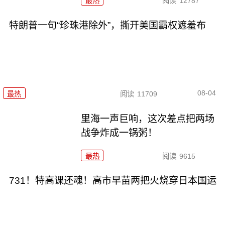
最热
阅读
12787
特朗普一句“珍珠港除外”，撕开美国霸权遮羞布
08-04
最热
阅读
11709
里海一声巨响，这次差点把两场
战争炸成一锅粥！
最热
阅读
9615
731！特高课还魂！高市早苗两把火烧穿日本国运