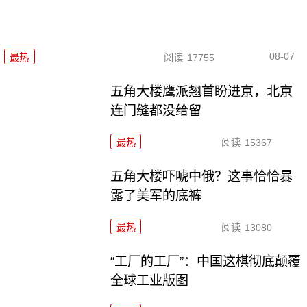
08-07
最热
阅读
17755
五角大楼鹰派翘首盼进京，北京
连门缝都没给留
最热
阅读
15367
五角大楼吓唬中俄？这事恰恰暴
露了美军的底裤
最热
阅读
13080
“工厂的工厂”：中国这棋彻底颠覆
全球工业版图