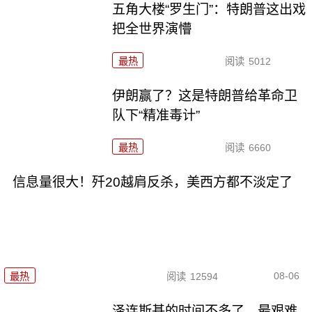
五角大楼“罗生门”：特朗普这出戏
把全世界演懵
最热
阅读
5012
伊朗赢了？这是特朗普给革命卫
队下“精准毒计”
最热
阅读
6660
信息量很大！歼20越肩反杀，美西方都不淡定了
08-06
最热
阅读
12594
泽连斯基的时间不多了，最艰难