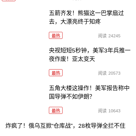
五箭齐发！熊猫这一巴掌扇过
去，大漂亮终于知疼
最热
阅读
24245
央视短短5秒钟，美军3年兵推一
夜作废！亚太变天
最热
阅读
20573
五角大楼这操作！美军报告称中
国导弹不如伊朗？
最热
阅读
10643
炸疯了！俄乌互掀“仓库战”，28枚导弹全拦不住