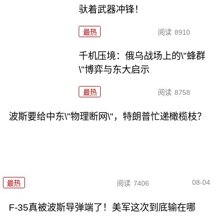
驮着武器冲锋！
最热
阅读
8910
千机压境：俄乌战场上的\"蜂群
\"博弈与东大启示
最热
阅读
8758
波斯要给中东\"物理断网\"，特朗普忙递橄榄枝？
08-04
最热
阅读
7406
F-35真被波斯导弹端了！美军这次到底输在哪