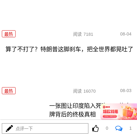
08-04
最热
阅读
7181
算了不打了？特朗普这脚刹车，把全世界都晃吐了
08-03
最热
阅读
16070
一张图让印度陷入死寂，五枚金
牌背后的终极真相
0
1
点评一下
最热
阅读
11137