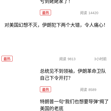
亏到姥姥家了！
最热
阅读
14420
对美国幻想不灭，伊朗犯下两个大错，令人痛心！
最热
阅读
9813
3小时前
总统见不到领袖，伊朗革命卫队
自己下令开打？
最热
阅读
8589
特朗普一句“我们也想要导弹”揭了
美国的老底