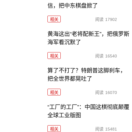
信，把中东棋盘掀了
相关
阅读
17902
黄海这出“老将配新王”，把俄罗斯
海军看沉默了
相关
阅读
16540
算了不打了？特朗普这脚刹车，
把全世界都晃吐了
相关
阅读
16070
“工厂的工厂”：中国这棋彻底颠覆
全球工业版图
相关
阅读
15481