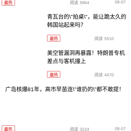
08-07
最热
阅读
5864
青瓦台的\"拍桌\"，能让跪太久的
韩国站起来吗？
最热
阅读
5510
美空管漏洞再暴露！特朗普专机
差点与客机撞上
最热
阅读
4470
广岛核爆81年，高市早苗连\"谁扔的\"都不敢提！
08-07
最热
阅读
3224