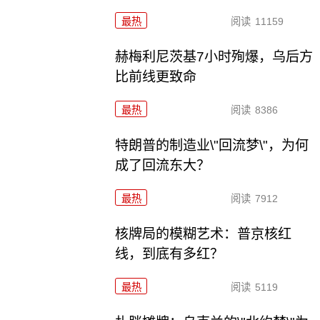
最热
阅读
11159
赫梅利尼茨基7小时殉爆，乌后方
比前线更致命
最热
阅读
8386
特朗普的制造业\"回流梦\"，为何
成了回流东大？
最热
阅读
7912
核牌局的模糊艺术：普京核红
线，到底有多红？
最热
阅读
5119