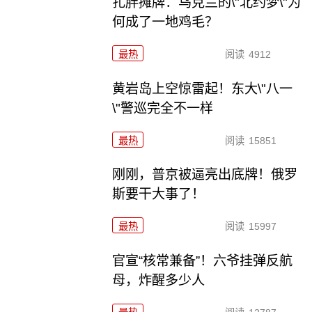
扎胖摊牌：乌克兰的\"北约梦\"为
何成了一地鸡毛？
最热
阅读
4912
黄岩岛上空惊雷起！东大\"八一
\"警巡完全不一样
最热
阅读
15851
刚刚，普京被逼亮出底牌！俄罗
斯要干大事了！
最热
阅读
15997
官宣“核常兼备”！六爷挂弹反航
母，炸醒多少人