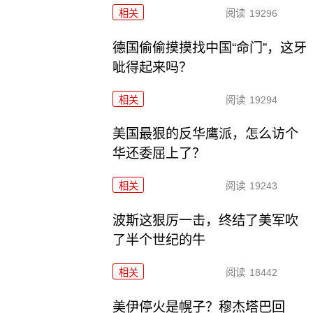
相关
阅读
19296
德国偷偷摸摸找中国“命门”，这牙
呲得起来吗？
相关
阅读
19294
美国最狠的反华鹰派，怎么访个
华还委屈上了？
相关
阅读
19243
波斯这狠厉一击，终结了美军吹
了半个世纪的牛
相关
阅读
18442
美伊停火是幌子？穆杰塔巴回