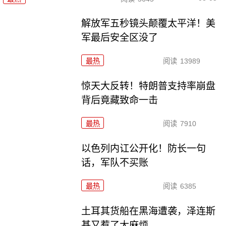
解放军五秒镜头颠覆太平洋！美
军最后安全区没了
最热
阅读
13989
惊天大反转！特朗普支持率崩盘
背后竟藏致命一击
最热
阅读
7910
以色列内讧公开化！防长一句
话，军队不买账
最热
阅读
6385
土耳其货船在黑海遭袭，泽连斯
基又惹了大麻烦