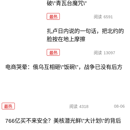
破\"青瓦台魔咒\"
最热
阅读
6591
扎卢日内说的一句话，把北约的
脸按在地上摩擦
最热
阅读
13097
电商哭晕：俄乌互相砸\"饭碗\"，战争已没有后方
08-06
最热
阅读
4318
766亿买不来安全？美核潜光鲜\"大计划\"的背后