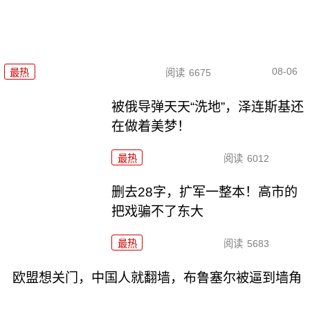
08-06
最热
阅读
6675
被俄导弹天天“洗地”，泽连斯基还
在做着美梦！
最热
阅读
6012
删去28字，扩军一整本！高市的
把戏骗不了东大
最热
阅读
5683
欧盟想关门，中国人就翻墙，布鲁塞尔被逼到墙角