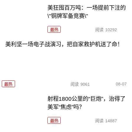
美狂囤百万吨：一场提前下注的
\"铜牌军备竞赛\"
最热
阅读
10292
美利坚一场电子战演习，把自家救护机送了命！
08-07
最热
阅读
9061
射程1800公里的“巨炮”，治得了
美军“焦虑”吗？
最热
阅读
14887