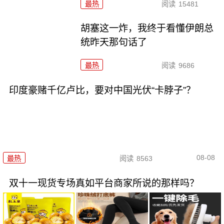
最热
阅读
15481
胡塞这一炸，我终于看懂伊朗总
统昨天那句话了
最热
阅读
9686
印度豪赌千亿卢比，要对中国光伏“卡脖子”？
08-08
最热
阅读
8563
双十一现货专场真如平台商家所说的那样吗？