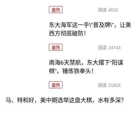
最热
阅读
4532
东大海军这一手\"普及牌\"，让美
西方彻底破防！
最热
阅读
24743
南海6天禁航，东大摆下“阳谋
棋”，锤炼铁拳头！
最热
阅读
21823
马、特和好，美中期选举这盘大棋，水有多深？