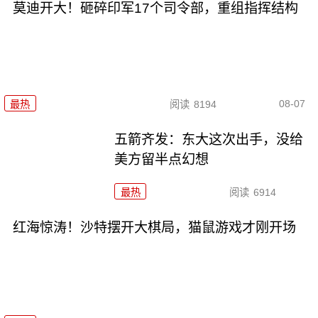
莫迪开大！砸碎印军17个司令部，重组指挥结构
08-07
最热
阅读
8194
五箭齐发：东大这次出手，没给
美方留半点幻想
最热
阅读
6914
红海惊涛！沙特摆开大棋局，猫鼠游戏才刚开场