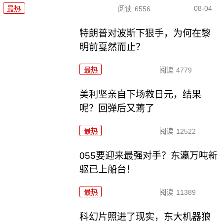
08-04
最热
阅读
6556
特朗普对波斯下狠手，为何在黎
明前戛然而止？
最热
阅读
4779
美利坚亲自下场救日元，结果
呢？回弹后又蔫了
最热
阅读
12522
055要迎来最强对手？东瀛万吨新
驱已上船台！
最热
阅读
11389
科幻片照进了现实，东大机器狼