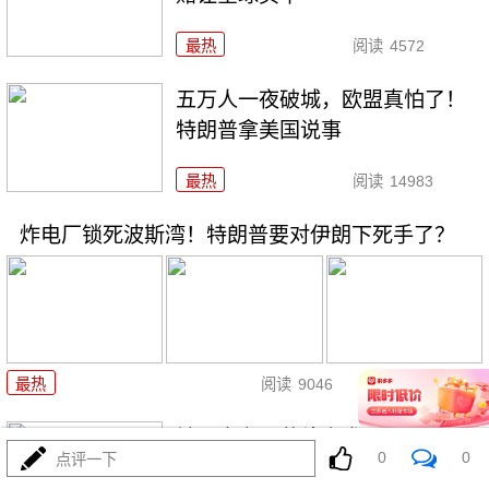
最热
阅读
4572
五万人一夜破城，欧盟真怕了！
特朗普拿美国说事
最热
阅读
14983
炸电厂锁死波斯湾！特朗普要对伊朗下死手了？
08-01
最热
阅读
9046
铁证出台！菲律宾求锤得锤！解
0
0
点评一下
放军黄岩岛亮剑