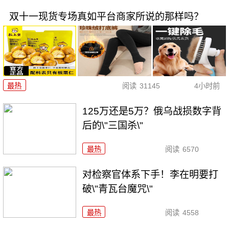
双十一现货专场真如平台商家所说的那样吗？
最热
阅读
31145
4小时前
125万还是5万？俄乌战损数字背
后的\"三国杀\"
最热
阅读
6570
对检察官体系下手！李在明要打
破\"青瓦台魔咒\"
最热
阅读
4558