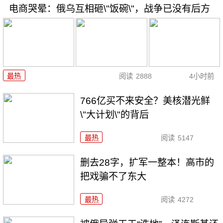
电商哭晕：俄乌互相砸\"饭碗\"，战争已没有后方
最热
阅读
2888
4小时前
766亿买不来安全？美核潜光鲜
\"大计划\"的背后
最热
阅读
5147
删去28字，扩军一整本！高市的
把戏骗不了东大
最热
阅读
4272