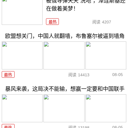
被俄导弹天天“洗地”，泽连斯基还
在做着美梦！
最热
阅读
4207
欧盟想关门，中国人就翻墙，布鲁塞尔被逼到墙角
08-05
最热
阅读
14413
暴风来袭，这局决不能输，想赢一定要和中国联手
08-05
最热
阅读
13198