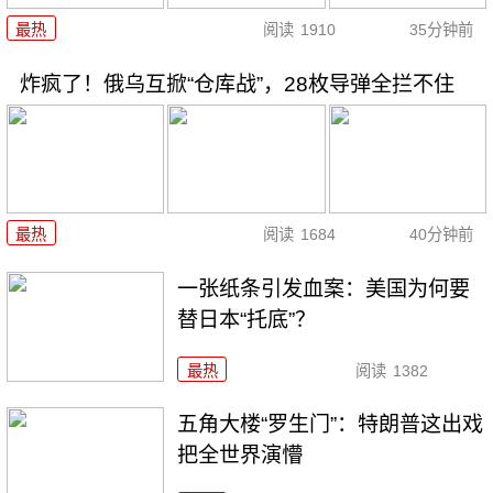
最热
阅读
1910
35分钟前
炸疯了！俄乌互掀“仓库战”，28枚导弹全拦不住
最热
阅读
1684
40分钟前
一张纸条引发血案：美国为何要
替日本“托底”？
最热
阅读
1382
五角大楼“罗生门”：特朗普这出戏
把全世界演懵