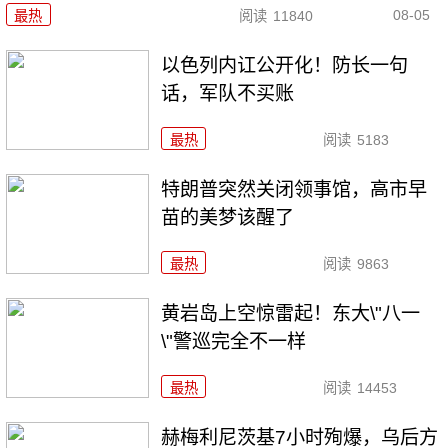
08-05
最热
阅读
11840
以色列内讧公开化！防长一句
话，军队不买账
最热
阅读
5183
特朗普突然关闭领事馆，高市早
苗的美梦该醒了
最热
阅读
9863
黄岩岛上空惊雷起！东大\"八一
\"警巡完全不一样
最热
阅读
14453
赫梅利尼茨基7小时殉爆，乌后方