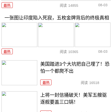
08-03
最热
阅读
14855
一张图让印度陷入死寂，五枚金牌背后的终极真相
08-03
最热
阅读
10365
美国踏进3个大坑把自己埋了！恐
怕一个都爬不出
最热
阅读
16518
上将一封信捅破天！美军五艘驱
逐舰要盖三口锅！