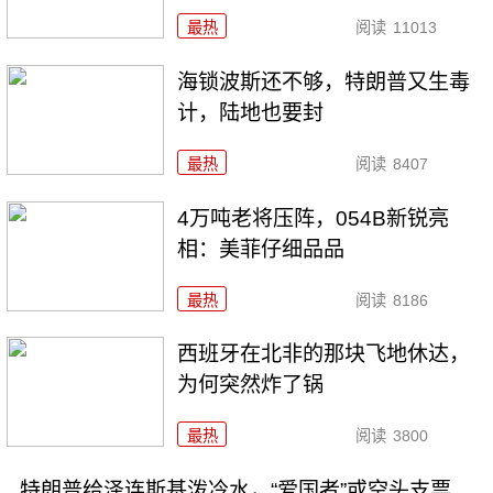
最热
阅读
11013
海锁波斯还不够，特朗普又生毒
计，陆地也要封
最热
阅读
8407
4万吨老将压阵，054B新锐亮
相：美菲仔细品品
最热
阅读
8186
西班牙在北非的那块飞地休达，
为何突然炸了锅
最热
阅读
3800
特朗普给泽连斯基泼冷水，“爱国者”或空头支票