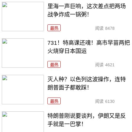
里海一声巨响，这次差点把两场
战争炸成一锅粥！
最热
阅读
8478
731！特高课还魂！高市早苗两把
火烧穿日本国运
最热
阅读
4621
灭人种？以色列这波操作，连特
朗普面子都敢踩！
最热
阅读
6130
特朗普刚说要谈判，伊朗又是反
手就是一巴掌！