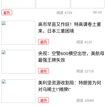
08-03
最热
阅读
4729
高市早苗又作妖！特高课卷土重
来，日本三重困境
最热
阅读
4120
央视：空警600横空出世，美航母
最强王牌失效
最热
阅读
22725
美利坚资源收割局：特朗普为何
对乌稀土\"摊牌\"
最热
阅读
10089