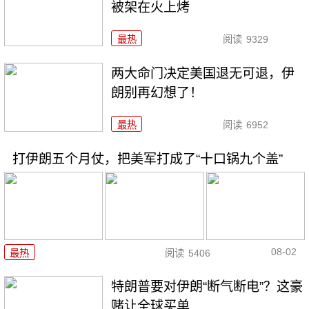
被架在火上烤
最热
阅读
9329
两大命门决定美国退无可退，伊
朗别再幻想了！
最热
阅读
6952
打伊朗五个月仗，把美军打成了“十口锅九个盖”
08-02
最热
阅读
5406
特朗普要对伊朗“断气断电”？这豪
赌让全球买单