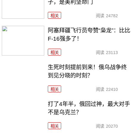
子，是美利坚命门
相关
阅读
24782
阿塞拜疆飞行员夸赞“枭龙”：比比
F-16强多了！
相关
阅读
23113
生死时刻提前到来！俄乌战争终
到见分晓的时刻？
相关
阅读
22410
打了4年半，俄回过神，最大对手
不是乌克兰？
相关
阅读
20270