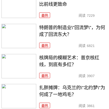
比前线更致命
最热
阅读
7229
特朗普的制造业\"回流梦\"，为何
成了回流东大？
最热
阅读
6821
核牌局的模糊艺术：普京核红
线，到底有多红？
最热
阅读
3907
扎胖摊牌：乌克兰的\"北约梦\"为
何成了一地鸡毛？
最热
阅读
3861