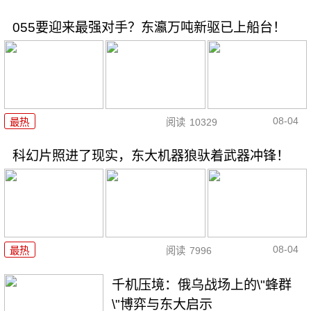
055要迎来最强对手？东瀛万吨新驱已上船台！
08-04
最热
阅读
10329
科幻片照进了现实，东大机器狼驮着武器冲锋！
08-04
最热
阅读
7996
千机压境：俄乌战场上的\"蜂群
\"博弈与东大启示