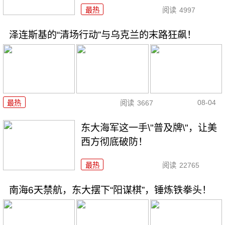
最热
阅读
4997
泽连斯基的“清场行动”与乌克兰的末路狂飙！
08-04
最热
阅读
3667
东大海军这一手\"普及牌\"，让美
西方彻底破防！
最热
阅读
22765
南海6天禁航，东大摆下“阳谋棋”，锤炼铁拳头！