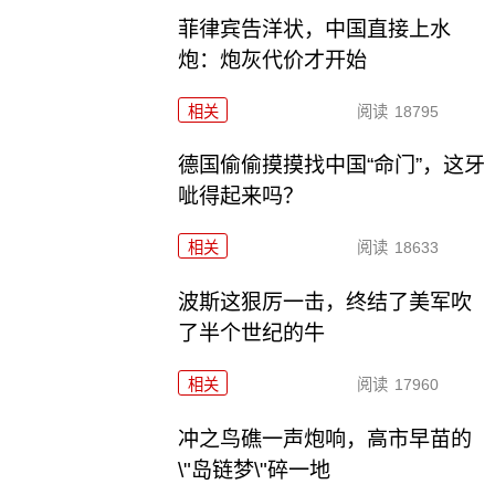
菲律宾告洋状，中国直接上水
炮：炮灰代价才开始
相关
阅读
18795
德国偷偷摸摸找中国“命门”，这牙
呲得起来吗？
相关
阅读
18633
波斯这狠厉一击，终结了美军吹
了半个世纪的牛
相关
阅读
17960
冲之鸟礁一声炮响，高市早苗的
\"岛链梦\"碎一地