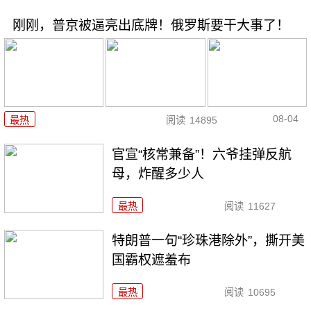
刚刚，普京被逼亮出底牌！俄罗斯要干大事了！
08-04
最热
阅读
14895
官宣“核常兼备”！六爷挂弹反航
母，炸醒多少人
最热
阅读
11627
特朗普一句“珍珠港除外”，撕开美
国霸权遮羞布
最热
阅读
10695