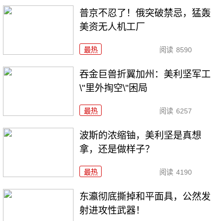
普京不忍了！俄突破禁忌，猛轰
美资无人机工厂
最热
阅读
8590
吞金巨兽折翼加州：美利坚军工
\"里外掏空\"困局
最热
阅读
6257
波斯的浓缩铀，美利坚是真想
拿，还是做样子？
最热
阅读
4190
东瀛彻底撕掉和平面具，公然发
射进攻性武器！