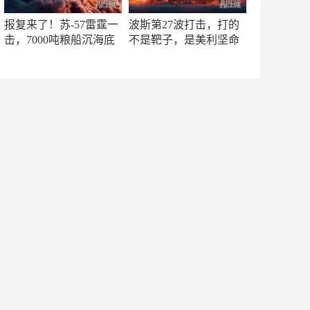
报复来了！苏-57雷霆一
波斯第27波打击，打的
击，7000吨粮船沉海底
不是靶子，是美利坚命
门