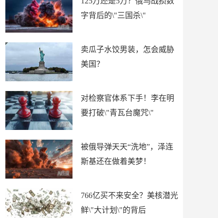
125万还是5万？俄乌战损数
字背后的\"三国杀\"
卖瓜子水饺男装，怎会威胁
美国？
对检察官体系下手！李在明
要打破\"青瓦台魔咒\"
被俄导弹天天“洗地”，泽连
斯基还在做着美梦！
766亿买不来安全？美核潜光
鲜\"大计划\"的背后