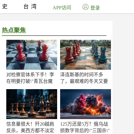
历史
台湾
APP访问
登录
热点聚焦
对检察官体系下手！李
泽连斯基的时间不多
在明要打破\"青瓦台魔
了，最艰难的冬天又要
咒\"
来了
信息量很大！歼20越肩
125万还是5万？俄乌战
反杀，美西方都不淡定
损数字背后的\"三国杀\"