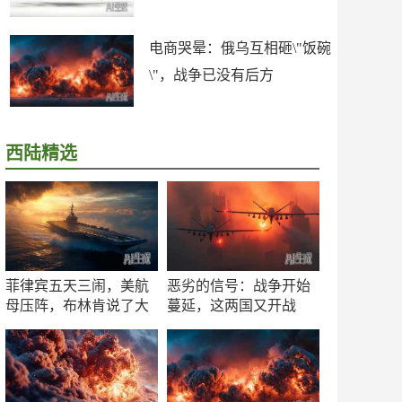
电商哭晕：俄乌互相砸\"饭碗
\"，战争已没有后方
西陆精选
菲律宾五天三闹，美航
恶劣的信号：战争开始
母压阵，布林肯说了大
蔓延，这两国又开战
实话
了！