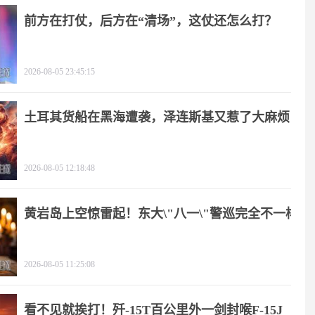
前方在打仗，后方在“清场”，这仗还怎么打？
2026-08-05 23:45:15
土耳其货船在黑海遭袭，泽连斯基又惹了大麻烦
2026-08-05 12:18:48
黄岩岛上空惊雷起！东大\"八一\"警巡完全不一样
2026-08-05 11:25:08
看不见就挨打！歼-15T百公里外一剑封喉F-15J