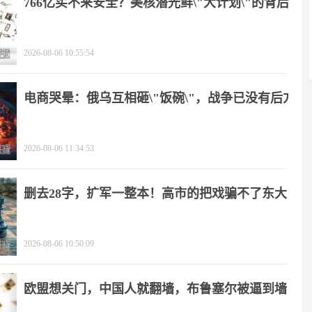
766亿买不来安全？美核潜光鲜\"大计划\"的背后
2026-08-06 10:55:54
电商哭晕：俄乌互相砸\"饭碗\"，战争已没有后方
2026-08-06 11:34:53
删去28字，扩军一整本！高市的把戏骗不了东大
2026-08-06 10:50:09
欧盟想关门，中国人就翻墙，布鲁塞尔被逼到墙