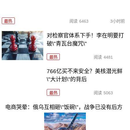
最热
阅读
6463
3小时前
对检察官体系下手！李在明要打
破\"青瓦台魔咒\"
最热
阅读
4481
766亿买不来安全？美核潜光鲜
\"大计划\"的背后
最热
阅读
5063
电商哭晕：俄乌互相砸\"饭碗\"，战争已没有后方