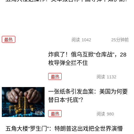
最热
阅读
1042
25分钟前
炸疯了！俄乌互掀“仓库战”，28
枚导弹全拦不住
最热
阅读
1132
一张纸条引发血案：美国为何要
替日本“托底”？
最热
阅读
980
五角大楼“罗生门”：特朗普这出戏把全世界演懵