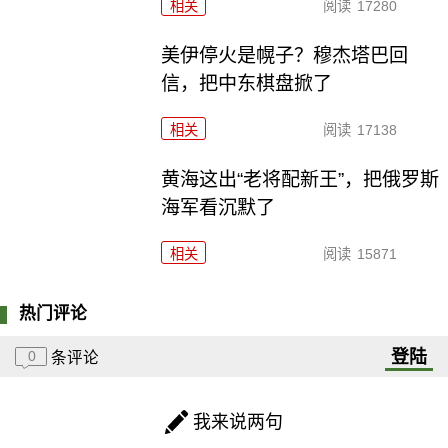
相关
阅读
17280
美伊停火是幌子？穆杰塔巴回
信，把中东棋盘掀了
相关
阅读
17138
黄海这出“老将配新王”，把俄罗斯
海军看沉默了
相关
阅读
15871
热门评论
登陆
0
条评论
我来说两句