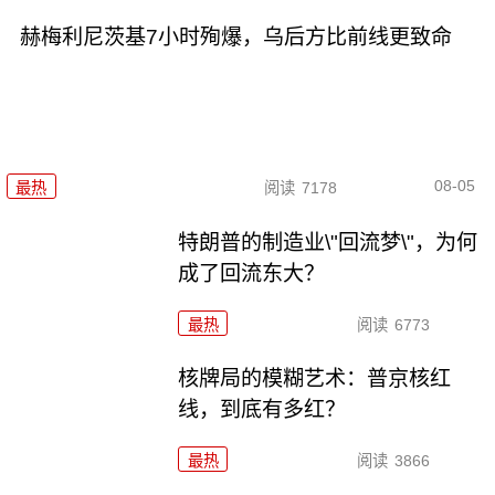
赫梅利尼茨基7小时殉爆，乌后方比前线更致命
08-05
最热
阅读
7178
特朗普的制造业\"回流梦\"，为何
成了回流东大？
最热
阅读
6773
核牌局的模糊艺术：普京核红
线，到底有多红？
最热
阅读
3866