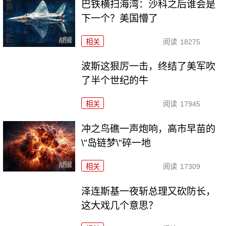
巴铁横扫海湾：沙科之后谁会是
下一个？美国懵了
相关
阅读
18275
波斯这狠厉一击，终结了美军吹
了半个世纪的牛
相关
阅读
17945
冲之鸟礁一声炮响，高市早苗的
\"岛链梦\"碎一地
相关
阅读
17309
泽连斯基一夜斩总理又砍防长，
这大戏几个意思？