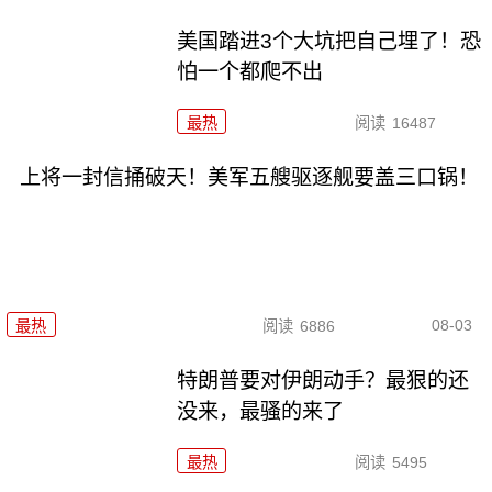
美国踏进3个大坑把自己埋了！恐
怕一个都爬不出
最热
阅读
16487
上将一封信捅破天！美军五艘驱逐舰要盖三口锅！
08-03
最热
阅读
6886
特朗普要对伊朗动手？最狠的还
没来，最骚的来了
最热
阅读
5495