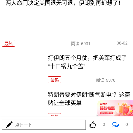
两大命门决定美国退无可退，伊朗别再幻想了！
08-02
最热
阅读
6931
打伊朗五个月仗，把美军打成了
“十口锅九个盖”
最热
阅读
5378
特朗普要对伊朗“断气断电”？这豪
赌让全球买单
最热
阅读
4538
0
0
点评一下
五万人一夜破城，欧盟真怕了！