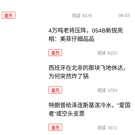
08-03
最热
阅读
8376
4万吨老将压阵，054B新锐亮
相：美菲仔细品品
最热
阅读
8152
西班牙在北非的那块飞地休达，
为何突然炸了锅
最热
阅读
3753
特朗普给泽连斯基泼冷水，“爱国
者”或空头支票
最热
阅读
3371