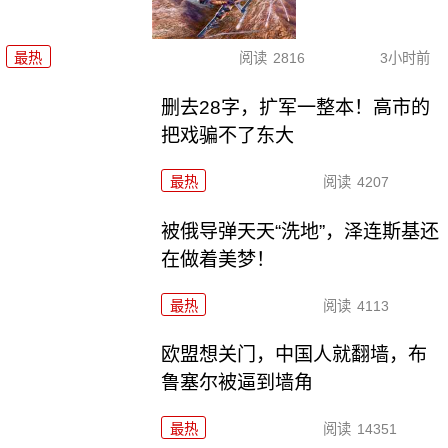
最热
阅读
2816
3小时前
删去28字，扩军一整本！高市的
把戏骗不了东大
最热
阅读
4207
被俄导弹天天“洗地”，泽连斯基还
在做着美梦！
最热
阅读
4113
欧盟想关门，中国人就翻墙，布
鲁塞尔被逼到墙角
最热
阅读
14351