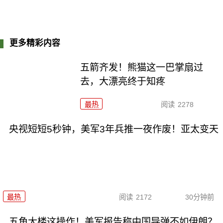
更多精彩内容
五箭齐发！熊猫这一巴掌扇过
去，大漂亮终于知疼
最热
阅读
2278
央视短短5秒钟，美军3年兵推一夜作废！亚太变天
最热
阅读
2172
30分钟前
五角大楼这操作！美军报告称中国导弹不如伊朗？