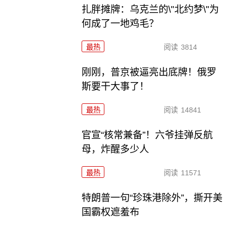
扎胖摊牌：乌克兰的\"北约梦\"为
何成了一地鸡毛？
最热
阅读
3814
刚刚，普京被逼亮出底牌！俄罗
斯要干大事了！
最热
阅读
14841
官宣“核常兼备”！六爷挂弹反航
母，炸醒多少人
最热
阅读
11571
特朗普一句“珍珠港除外”，撕开美
国霸权遮羞布