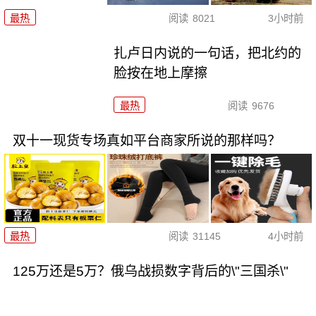
最热
阅读
8021
3小时前
扎卢日内说的一句话，把北约的
脸按在地上摩擦
最热
阅读
9676
双十一现货专场真如平台商家所说的那样吗？
最热
阅读
31145
4小时前
125万还是5万？俄乌战损数字背后的\"三国杀\"