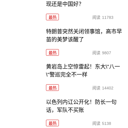
现还是中国好？
最热
阅读
11783
特朗普突然关闭领事馆，高市早
苗的美梦该醒了
最热
阅读
9807
黄岩岛上空惊雷起！东大\"八一
\"警巡完全不一样
最热
阅读
14402
以色列内讧公开化！防长一句
话，军队不买账
最热
阅读
5138