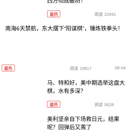
西方彻底破防！
最热
阅读
22691
南海6天禁航，东大摆下“阳谋棋”，锤炼铁拳头！
08-04
最热
阅读
19817
马、特和好，美中期选举这盘大
棋，水有多深？
最热
阅读
5628
美利坚亲自下场救日元，结果
呢？回弹后又蔫了