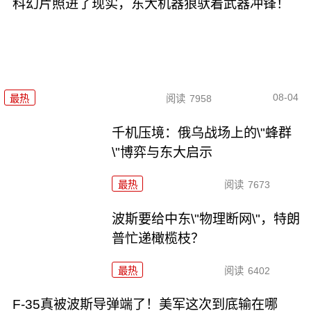
科幻片照进了现实，东大机器狼驮着武器冲锋！
08-04
最热
阅读
7958
千机压境：俄乌战场上的\"蜂群
\"博弈与东大启示
最热
阅读
7673
波斯要给中东\"物理断网\"，特朗
普忙递橄榄枝？
最热
阅读
6402
F-35真被波斯导弹端了！美军这次到底输在哪