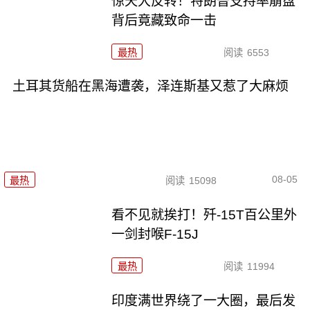
惊天大反转！特朗普支持率崩盘
背后竟藏致命一击
最热
阅读
6553
土耳其货船在黑海遭袭，泽连斯基又惹了大麻烦
08-05
最热
阅读
15098
看不见就挨打！歼-15T百公里外
一剑封喉F-15J
最热
阅读
11994
印度满世界绕了一大圈，最后发