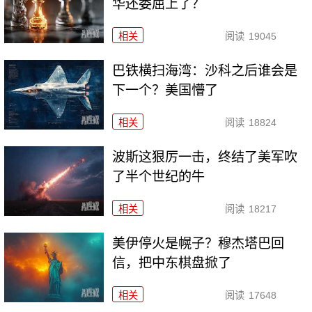
华还委屈上了？
相关
阅读
19045
巴铁横扫海湾：沙科之后谁会是
下一个？美国懵了
相关
阅读
18824
波斯这狠厉一击，终结了美军吹
了半个世纪的牛
相关
阅读
18217
美伊停火是幌子？穆杰塔巴回
信，把中东棋盘掀了
相关
阅读
17648