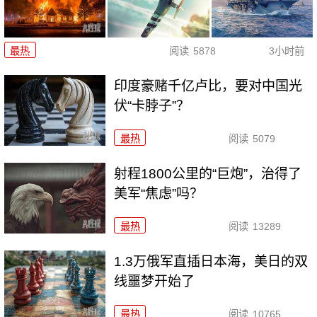
最热
阅读
5878
3小时前
印度豪赌千亿卢比，要对中国光
伏“卡脖子”？
最热
阅读
5079
射程1800公里的“巨炮”，治得了
美军“焦虑”吗？
最热
阅读
13289
1.3万俄军直插日本海，美日的双
线噩梦开始了
最热
阅读
10765