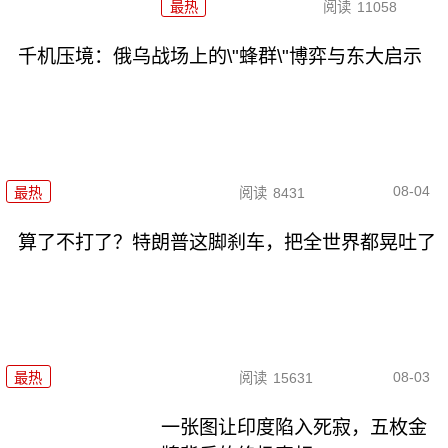
最热
阅读
11058
千机压境：俄乌战场上的\"蜂群\"博弈与东大启示
08-04
最热
阅读
8431
算了不打了？特朗普这脚刹车，把全世界都晃吐了
08-03
最热
阅读
15631
一张图让印度陷入死寂，五枚金