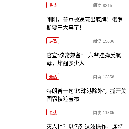
最热
阅读
9215
刚刚，普京被逼亮出底牌！俄罗
斯要干大事了！
最热
阅读
15636
官宣“核常兼备”！六爷挂弹反航
母，炸醒多少人
最热
阅读
12358
特朗普一句“珍珠港除外”，撕开美
国霸权遮羞布
最热
阅读
11365
灭人种？以色列这波操作，连特