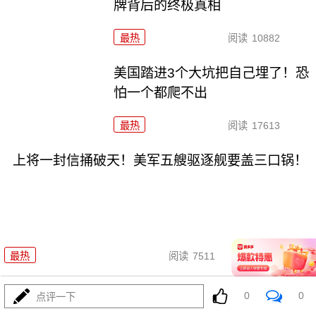
牌背后的终极真相
最热
阅读
10882
美国踏进3个大坑把自己埋了！恐
怕一个都爬不出
最热
阅读
17613
上将一封信捅破天！美军五艘驱逐舰要盖三口锅！
08-03
最热
阅读
7511
特朗普要对伊朗动手？最狠的还没来，最骚的来了
0
0
点评一下