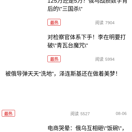
125万还是5万？俄乌战损数字背
后的\"三国杀\"
最热
阅读
7904
对检察官体系下手！李在明要打
破\"青瓦台魔咒\"
最热
阅读
5994
被俄导弹天天“洗地”，泽连斯基还在做着美梦！
08-06
最热
阅读
5527
电商哭晕：俄乌互相砸\"饭碗\"，