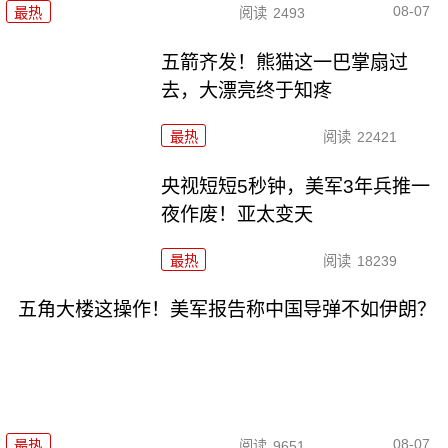
08-07
最热
阅读
2493
五箭齐发！熊猫这一巴掌扇过
去，大漂亮终于知疼
最热
阅读
22421
央视短短5秒钟，美军3年兵推一
夜作废！亚太变天
最热
阅读
18239
五角大楼这操作！美军报告称中国导弹不如伊朗？
08-07
最热
阅读
9651