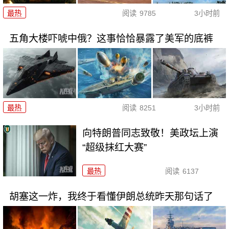
最热
阅读
9785
3小时前
五角大楼吓唬中俄？这事恰恰暴露了美军的底裤
最热
阅读
8251
3小时前
向特朗普同志致敬！美政坛上演
“超级抹红大赛”
最热
阅读
6137
胡塞这一炸，我终于看懂伊朗总统昨天那句话了