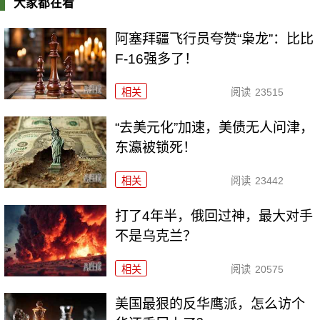
大家都在看
阿塞拜疆飞行员夸赞“枭龙”：比比
F-16强多了！
相关
阅读
23515
“去美元化”加速，美债无人问津，
东瀛被锁死！
相关
阅读
23442
打了4年半，俄回过神，最大对手
不是乌克兰？
相关
阅读
20575
美国最狠的反华鹰派，怎么访个