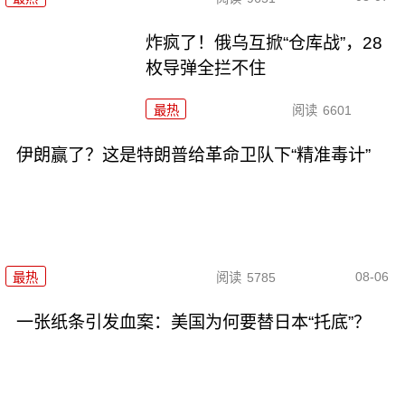
炸疯了！俄乌互掀“仓库战”，28
枚导弹全拦不住
最热
阅读
6601
伊朗赢了？这是特朗普给革命卫队下“精准毒计”
08-06
最热
阅读
5785
一张纸条引发血案：美国为何要替日本“托底”？