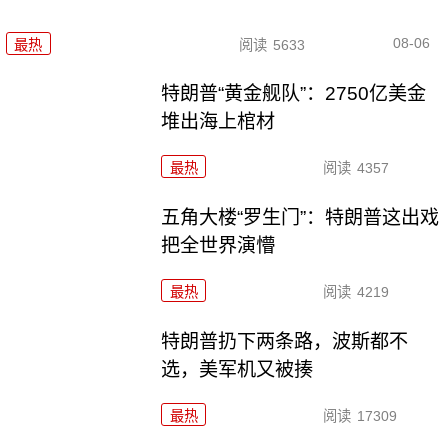
08-06
最热
阅读
5633
特朗普“黄金舰队”：2750亿美金
堆出海上棺材
最热
阅读
4357
五角大楼“罗生门”：特朗普这出戏
把全世界演懵
最热
阅读
4219
特朗普扔下两条路，波斯都不
选，美军机又被揍
最热
阅读
17309