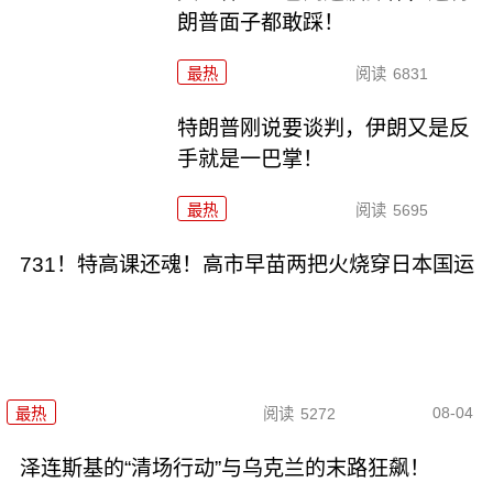
朗普面子都敢踩！
最热
阅读
6831
特朗普刚说要谈判，伊朗又是反
手就是一巴掌！
最热
阅读
5695
731！特高课还魂！高市早苗两把火烧穿日本国运
08-04
最热
阅读
5272
泽连斯基的“清场行动”与乌克兰的末路狂飙！