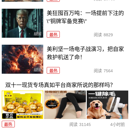
美狂囤百万吨：一场提前下注的
\"铜牌军备竞赛\"
最热
阅读
8829
美利坚一场电子战演习，把自家
救护机送了命！
最热
阅读
7564
双十一现货专场真如平台商家所说的那样吗？
最热
阅读
31145
4小时前