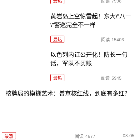
最热
阅读
7998
黄岩岛上空惊雷起！东大\"八一
\"警巡完全不一样
最热
阅读
15403
以色列内讧公开化！防长一句
话，军队不买账
最热
阅读
5945
核牌局的模糊艺术：普京核红线，到底有多红？
08-05
最热
阅读
4677