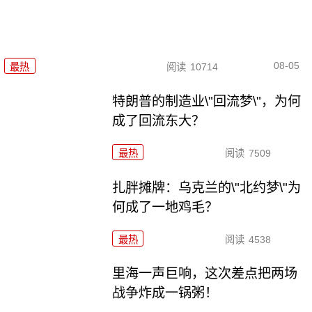
08-05
最热
阅读
10714
特朗普的制造业\"回流梦\"，为何
成了回流东大？
最热
阅读
7509
扎胖摊牌：乌克兰的\"北约梦\"为
何成了一地鸡毛？
最热
阅读
4538
里海一声巨响，这次差点把两场
战争炸成一锅粥！