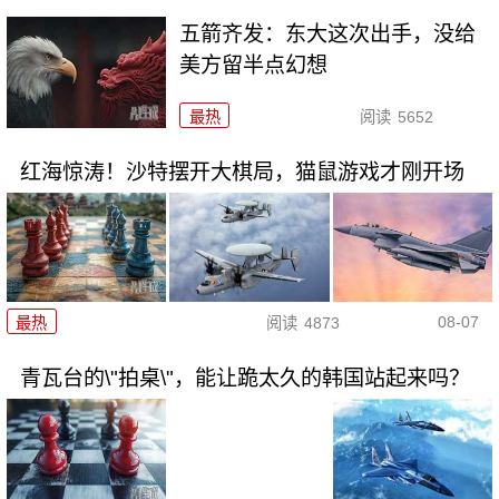
五箭齐发：东大这次出手，没给
美方留半点幻想
最热
阅读
5652
红海惊涛！沙特摆开大棋局，猫鼠游戏才刚开场
08-07
最热
阅读
4873
青瓦台的\"拍桌\"，能让跪太久的韩国站起来吗？