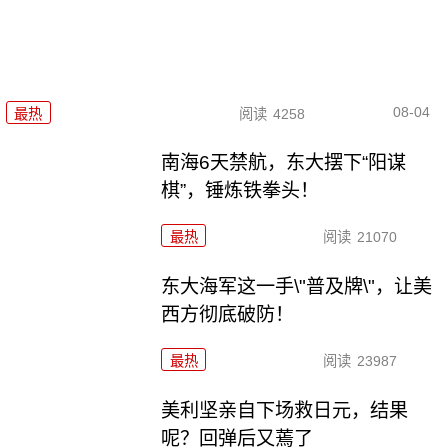
08-04
最热
阅读
4258
南海6天禁航，东大摆下“阳谋
棋”，锤炼铁拳头！
最热
阅读
21070
东大海军这一手\"普及牌\"，让美
西方彻底破防！
最热
阅读
23987
美利坚亲自下场救日元，结果
呢？回弹后又蔫了