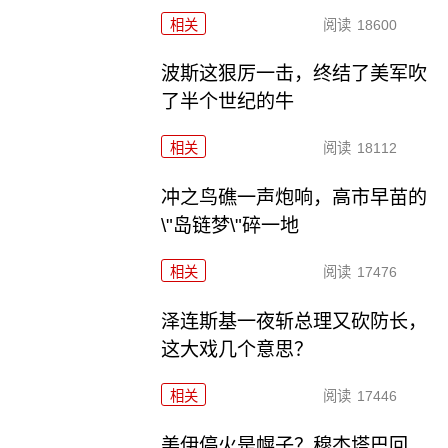
相关
阅读
18600
波斯这狠厉一击，终结了美军吹
了半个世纪的牛
相关
阅读
18112
冲之鸟礁一声炮响，高市早苗的
\"岛链梦\"碎一地
相关
阅读
17476
泽连斯基一夜斩总理又砍防长，
这大戏几个意思？
相关
阅读
17446
美伊停火是幌子？穆杰塔巴回