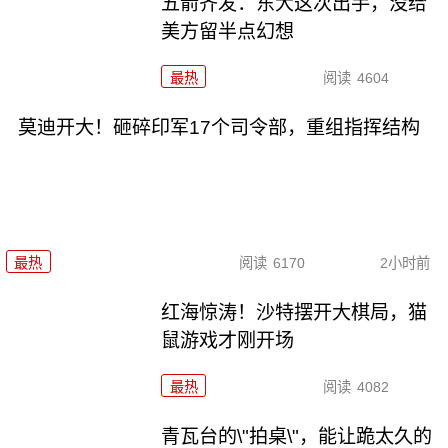
五箭齐发：东大这次出手，没给
美方留半点幻想
最热
阅读
4604
莫迪开大！砸碎印军17个司令部，重组指挥结构
最热
阅读
6170
2小时前
红海惊涛！沙特摆开大棋局，猫
鼠游戏才刚开场
最热
阅读
4082
青瓦台的\"拍桌\"，能让跪太久的