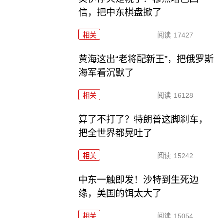
信，把中东棋盘掀了
相关
阅读
17427
黄海这出“老将配新王”，把俄罗斯
海军看沉默了
相关
阅读
16128
算了不打了？特朗普这脚刹车，
把全世界都晃吐了
相关
阅读
15242
中东一触即发！沙特到生死边
缘，美国的饵太大了
相关
阅读
15054