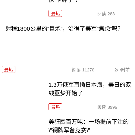
最热
阅读
283
射程1800公里的“巨炮”，治得了美军“焦虑”吗？
最热
阅读
11276
2小时前
1.3万俄军直插日本海，美日的双
线噩梦开始了
最热
阅读
8995
美狂囤百万吨：一场提前下注的
\"铜牌军备竞赛\"