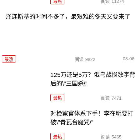
最热
阅读
11274
泽连斯基的时间不多了，最艰难的冬天又要来了
08-06
最热
阅读
9822
125万还是5万？俄乌战损数字背
后的\"三国杀\"
最热
阅读
7471
对检察官体系下手！李在明要打
破\"青瓦台魔咒\"
最热
阅读
5465