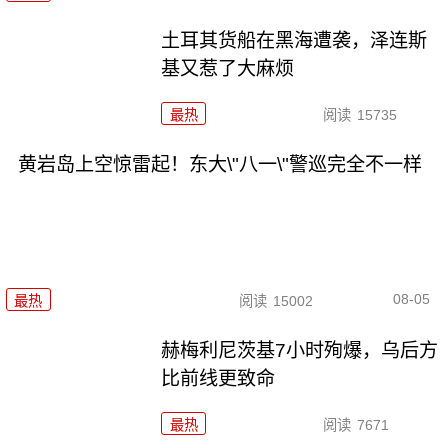
土耳其货船在黑海遭袭，泽连斯
基又惹了大麻烦
最热
阅读
15735
黄岩岛上空惊雷起！东大\"八一\"警巡完全不一样
08-05
最热
阅读
15002
赫梅利尼茨基7小时殉爆，乌后方
比前线更致命
最热
阅读
7671