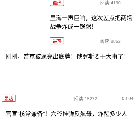
最热
阅读
4190
里海一声巨响，这次差点把两场
战争炸成一锅粥！
最热
阅读
8852
刚刚，普京被逼亮出底牌！俄罗斯要干大事了！
08-04
最热
阅读
15272
官宣“核常兼备”！六爷挂弹反航母，炸醒多少人