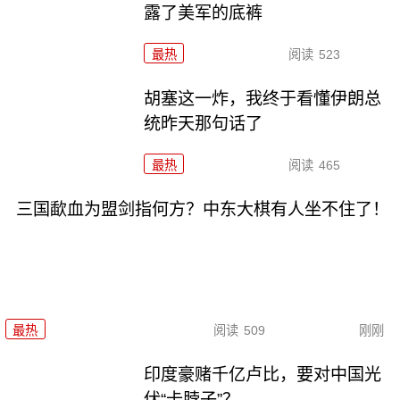
露了美军的底裤
最热
阅读
523
胡塞这一炸，我终于看懂伊朗总
统昨天那句话了
最热
阅读
465
三国歃血为盟剑指何方？中东大棋有人坐不住了！
最热
阅读
509
刚刚
印度豪赌千亿卢比，要对中国光
伏“卡脖子”？