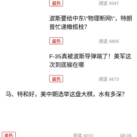
最热
阅读
8347
波斯要给中东\"物理断网\"，特朗
普忙递橄榄枝？
最热
阅读
6805
F-35真被波斯导弹端了！美军这
次到底输在哪
最热
阅读
6673
马、特和好，美中期选举这盘大棋，水有多深？
08-04
最热
阅读
6010