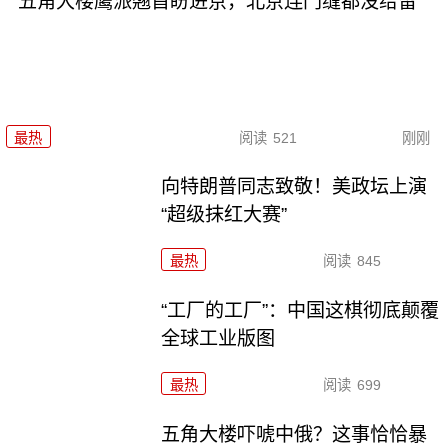
五角大楼鹰派翘首盼进京，北京连门缝都没给留
最热
阅读
521
刚刚
向特朗普同志致敬！美政坛上演
“超级抹红大赛”
最热
阅读
845
“工厂的工厂”：中国这棋彻底颠覆
全球工业版图
最热
阅读
699
五角大楼吓唬中俄？这事恰恰暴