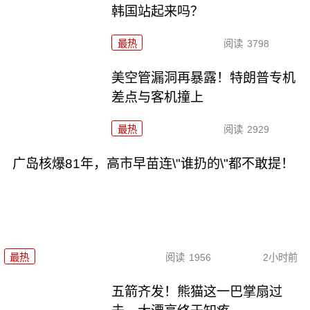
韩国站起来吗？
最热
阅读
3798
美空管漏洞再暴露！特朗普专机
差点与客机撞上
最热
阅读
2929
广岛核爆81年，高市早苗连\"谁扔的\"都不敢提！
最热
阅读
1956
2小时前
五箭齐发！熊猫这一巴掌扇过