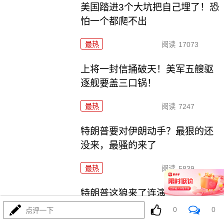
美国踏进3个大坑把自己埋了！恐
怕一个都爬不出
最热
阅读
17073
上将一封信捅破天！美军五艘驱
逐舰要盖三口锅！
最热
阅读
7247
特朗普要对伊朗动手？最狠的还
没来，最骚的来了
最热
阅读
5839
特朗普这狼来了连演十遍，伊
朗：你猜我信不信？
0
0
点评一下