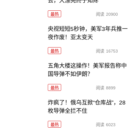
去，大漂亮终于知疼
最热
阅读
20900
央视短短5秒钟，美军3年兵推一
夜作废！亚太变天
最热
阅读
16753
五角大楼这操作！美军报告称中
国导弹不如伊朗？
最热
阅读
8899
炸疯了！俄乌互掀“仓库战”，28
枚导弹全拦不住
最热
阅读
6023