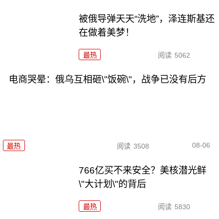
被俄导弹天天“洗地”，泽连斯基还
在做着美梦！
最热
阅读
5062
电商哭晕：俄乌互相砸\"饭碗\"，战争已没有后方
08-06
最热
阅读
3508
766亿买不来安全？美核潜光鲜
\"大计划\"的背后
最热
阅读
5830