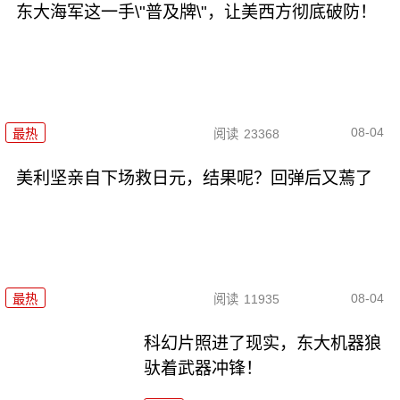
东大海军这一手\"普及牌\"，让美西方彻底破防！
08-04
最热
阅读
23368
美利坚亲自下场救日元，结果呢？回弹后又蔫了
08-04
最热
阅读
11935
科幻片照进了现实，东大机器狼
驮着武器冲锋！