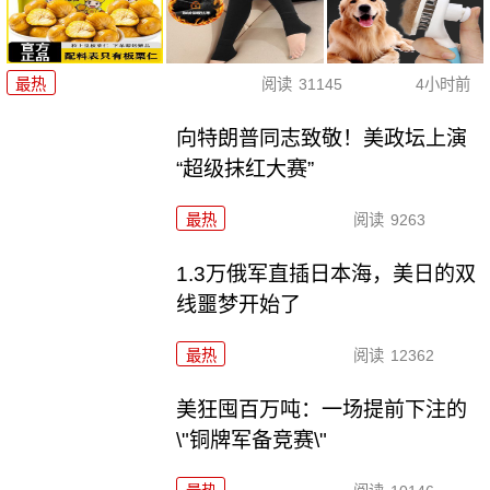
最热
阅读
31145
4小时前
向特朗普同志致敬！美政坛上演
“超级抹红大赛”
最热
阅读
9263
1.3万俄军直插日本海，美日的双
线噩梦开始了
最热
阅读
12362
美狂囤百万吨：一场提前下注的
\"铜牌军备竞赛\"