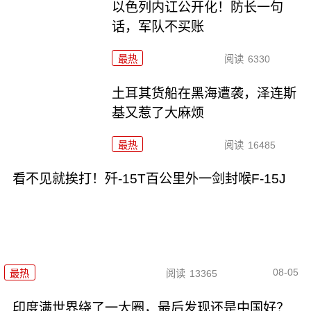
以色列内讧公开化！防长一句
话，军队不买账
最热
阅读
6330
土耳其货船在黑海遭袭，泽连斯
基又惹了大麻烦
最热
阅读
16485
看不见就挨打！歼-15T百公里外一剑封喉F-15J
08-05
最热
阅读
13365
印度满世界绕了一大圈，最后发现还是中国好？