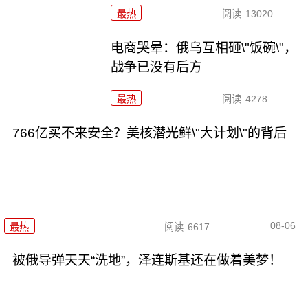
最热
阅读
13020
电商哭晕：俄乌互相砸\"饭碗\"，
战争已没有后方
最热
阅读
4278
766亿买不来安全？美核潜光鲜\"大计划\"的背后
08-06
最热
阅读
6617
被俄导弹天天“洗地”，泽连斯基还在做着美梦！