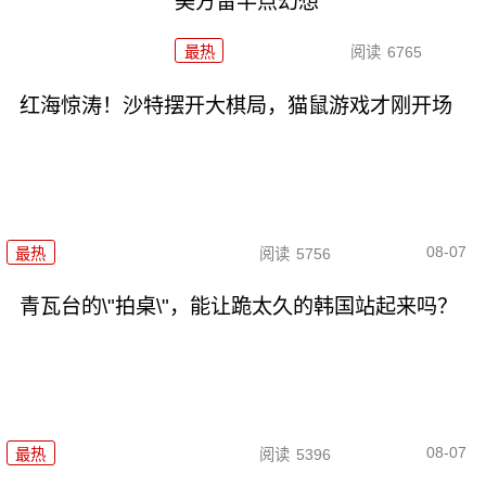
美方留半点幻想
最热
阅读
6765
红海惊涛！沙特摆开大棋局，猫鼠游戏才刚开场
08-07
最热
阅读
5756
青瓦台的\"拍桌\"，能让跪太久的韩国站起来吗？
08-07
最热
阅读
5396