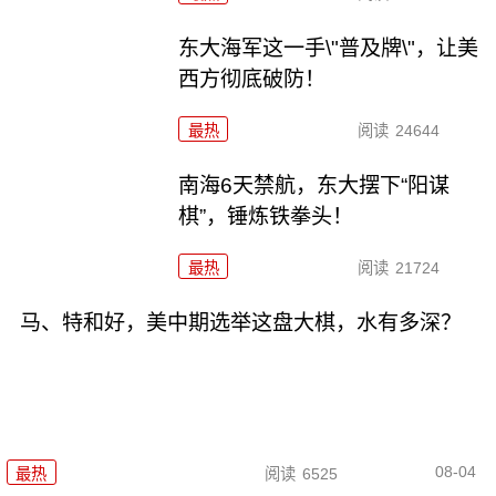
东大海军这一手\"普及牌\"，让美
西方彻底破防！
最热
阅读
24644
南海6天禁航，东大摆下“阳谋
棋”，锤炼铁拳头！
最热
阅读
21724
马、特和好，美中期选举这盘大棋，水有多深？
08-04
最热
阅读
6525