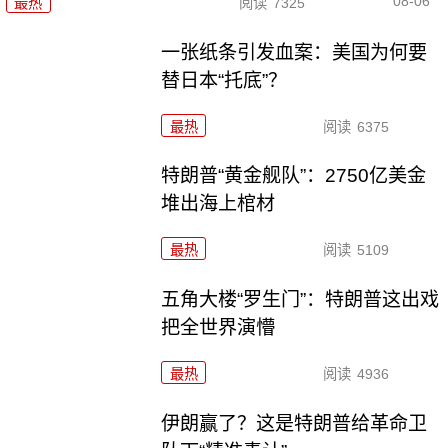
08-06
最热
阅读
7325
一张纸条引发血案：美国为何要
替日本“托底”？
最热
阅读
6375
特朗普“黄金舰队”：2750亿美金
堆出海上棺材
最热
阅读
5109
五角大楼“罗生门”：特朗普这出戏
把全世界演懵
最热
阅读
4936
伊朗赢了？这是特朗普给革命卫