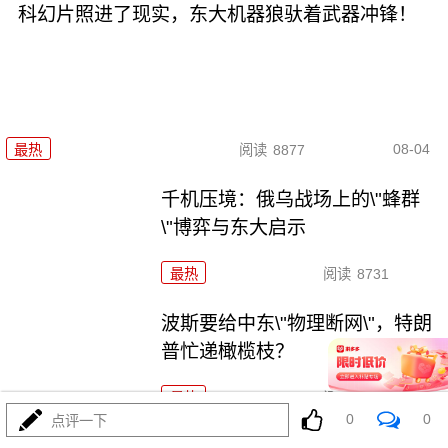
科幻片照进了现实，东大机器狼驮着武器冲锋！
08-04
最热
阅读
8877
千机压境：俄乌战场上的\"蜂群
\"博弈与东大启示
最热
阅读
8731
波斯要给中东\"物理断网\"，特朗
普忙递橄榄枝？
最热
阅读
7373
0
0
点评一下
F-35真被波斯导弹端了！美军这次到底输在哪