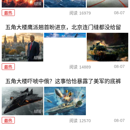
08-07
最热
阅读
16979
五角大楼鹰派翘首盼进京，北京连门缝都没给留
08-07
最热
阅读
14889
五角大楼吓唬中俄？这事恰恰暴露了美军的底裤
08-07
最热
阅读
12570