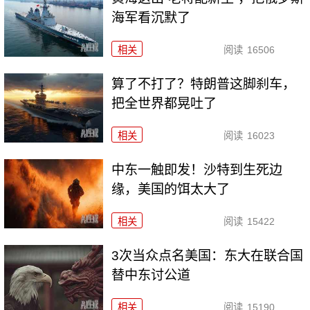
海军看沉默了
相关
阅读
16506
算了不打了？特朗普这脚刹车，
把全世界都晃吐了
相关
阅读
16023
中东一触即发！沙特到生死边
缘，美国的饵太大了
相关
阅读
15422
3次当众点名美国：东大在联合国
替中东讨公道
相关
阅读
15190