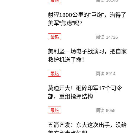
最热
阅读
10146
射程1800公里的“巨炮”，治得了
美军“焦虑”吗？
最热
阅读
14726
美利坚一场电子战演习，把自家
救护机送了命！
最热
阅读
8914
莫迪开大！砸碎印军17个司令
部，重组指挥结构
最热
阅读
8058
五箭齐发：东大这次出手，没给