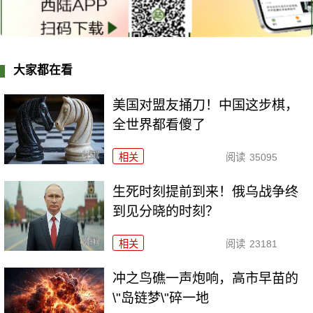
大家都在看
美国对盟友捅刀！中国这步棋，
全世界都看傻了
相关
阅读
35095
生死时刻提前到来！俄乌战争终
到见分晓的时刻？
相关
阅读
23181
冲之鸟礁一声炮响，高市早苗的
\"岛链梦\"碎一地