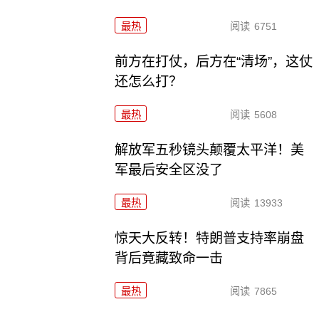
最热
阅读
6751
前方在打仗，后方在“清场”，这仗
还怎么打？
最热
阅读
5608
解放军五秒镜头颠覆太平洋！美
军最后安全区没了
最热
阅读
13933
惊天大反转！特朗普支持率崩盘
背后竟藏致命一击
最热
阅读
7865