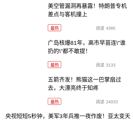
美空管漏洞再暴露！特朗普专机
差点与客机撞上
最热
阅读
4385
广岛核爆81年，高市早苗连\"谁
扔的\"都不敢提！
最热
阅读
3133
五箭齐发！熊猫这一巴掌扇过
去，大漂亮终于知疼
最热
阅读
24033
央视短短5秒钟，美军3年兵推一夜作废！亚太变天