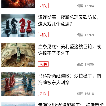
相关
阅读
17784
泽连斯基一夜斩总理又砍防长，
这大戏几个意思？
相关
阅读
17769
血条见底？美利坚这艘巨轮，或
许撑不了多久了
相关
阅读
17695
马科斯两线溃败：沙拉稳了，南
海牌被东大刺穿
相关
阅读
16818
黄海这出“老将配新王”，把俄罗斯