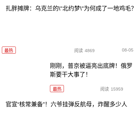
扎胖摊牌：乌克兰的\"北约梦\"为何成了一地鸡毛？
08-05
最热
阅读
4869
刚刚，普京被逼亮出底牌！俄罗
斯要干大事了！
最热
阅读
15959
官宣“核常兼备”！六爷挂弹反航母，炸醒多少人