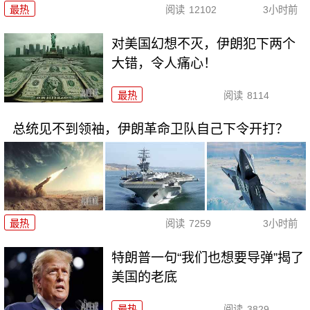
最热
阅读
12102
3小时前
对美国幻想不灭，伊朗犯下两个
大错，令人痛心！
最热
阅读
8114
总统见不到领袖，伊朗革命卫队自己下令开打？
最热
阅读
7259
3小时前
特朗普一句“我们也想要导弹”揭了
美国的老底
最热
阅读
3829