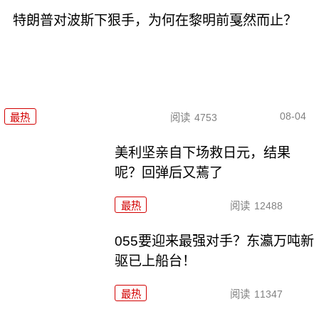
特朗普对波斯下狠手，为何在黎明前戛然而止？
08-04
最热
阅读
4753
美利坚亲自下场救日元，结果
呢？回弹后又蔫了
最热
阅读
12488
055要迎来最强对手？东瀛万吨新
驱已上船台！
最热
阅读
11347