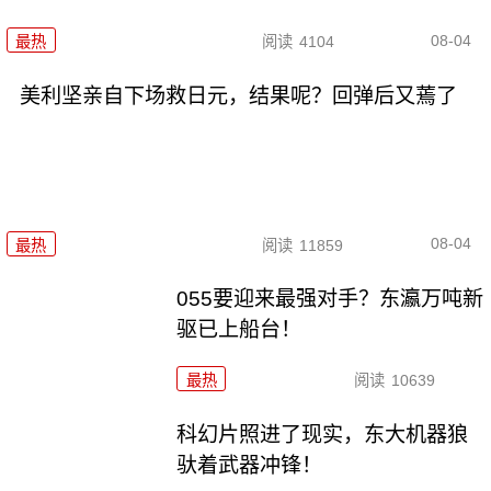
08-04
最热
阅读
4104
美利坚亲自下场救日元，结果呢？回弹后又蔫了
08-04
最热
阅读
11859
055要迎来最强对手？东瀛万吨新
驱已上船台！
最热
阅读
10639
科幻片照进了现实，东大机器狼
驮着武器冲锋！