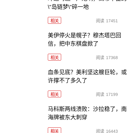
\"岛链梦\"碎一地
相关
阅读
17451
美伊停火是幌子？穆杰塔巴回
信，把中东棋盘掀了
相关
阅读
17368
血条见底？美利坚这艘巨轮，或
许撑不了多久了
相关
阅读
17199
马科斯两线溃败：沙拉稳了，南
海牌被东大刺穿
相关
阅读
16443