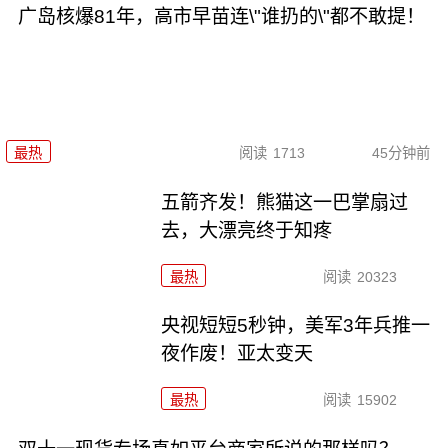
广岛核爆81年，高市早苗连\"谁扔的\"都不敢提！
最热
阅读
1713
45分钟前
五箭齐发！熊猫这一巴掌扇过
去，大漂亮终于知疼
最热
阅读
20323
央视短短5秒钟，美军3年兵推一
夜作废！亚太变天
最热
阅读
15902