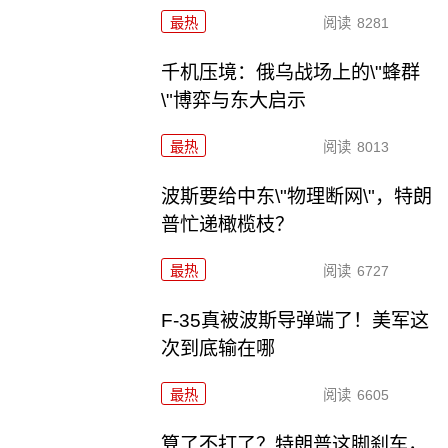
最热
阅读
8281
千机压境：俄乌战场上的\"蜂群
\"博弈与东大启示
最热
阅读
8013
波斯要给中东\"物理断网\"，特朗
普忙递橄榄枝？
最热
阅读
6727
F-35真被波斯导弹端了！美军这
次到底输在哪
最热
阅读
6605
算了不打了？特朗普这脚刹车，