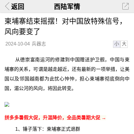
返回
西陆军情
柬埔寨结束摇摆！对中国放特殊信号，
风向要变了
小
大
2024-10-04
兵器志
从德崇富南运河的修建到中国赠送护卫舰，中国与柬
埔寨的关系，可谓是越走越近，还有最新的一项举措，让美
国以及邻国越南都为此忧心忡忡，担心柬埔寨彻底倒向中
国，湄公河的风向，将因此转变。
拼多多暑假大促，升温降价，全品类暑期大促 →
1、锤子落下：柬埔寨正式退群