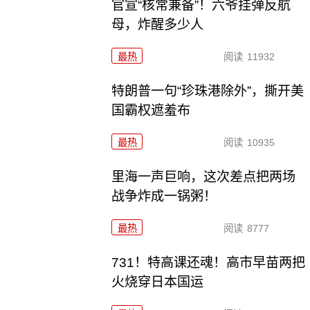
官宣“核常兼备”！六爷挂弹反航
母，炸醒多少人
最热
阅读
11932
特朗普一句“珍珠港除外”，撕开美
国霸权遮羞布
最热
阅读
10935
里海一声巨响，这次差点把两场
战争炸成一锅粥！
最热
阅读
8777
731！特高课还魂！高市早苗两把
火烧穿日本国运