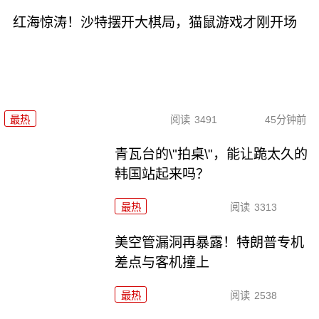
红海惊涛！沙特摆开大棋局，猫鼠游戏才刚开场
最热
阅读
3491
45分钟前
青瓦台的\"拍桌\"，能让跪太久的
韩国站起来吗？
最热
阅读
3313
美空管漏洞再暴露！特朗普专机
差点与客机撞上
最热
阅读
2538