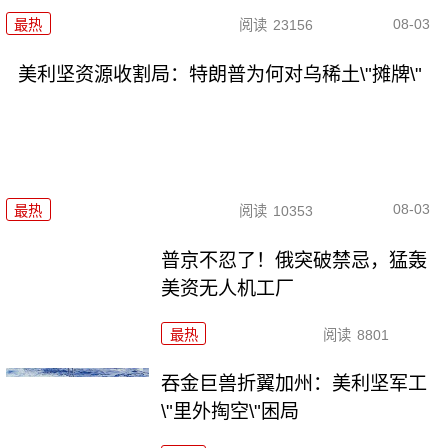
08-03
最热
阅读
23156
美利坚资源收割局：特朗普为何对乌稀土\"摊牌\"
08-03
最热
阅读
10353
普京不忍了！俄突破禁忌，猛轰
美资无人机工厂
最热
阅读
8801
吞金巨兽折翼加州：美利坚军工
\"里外掏空\"困局