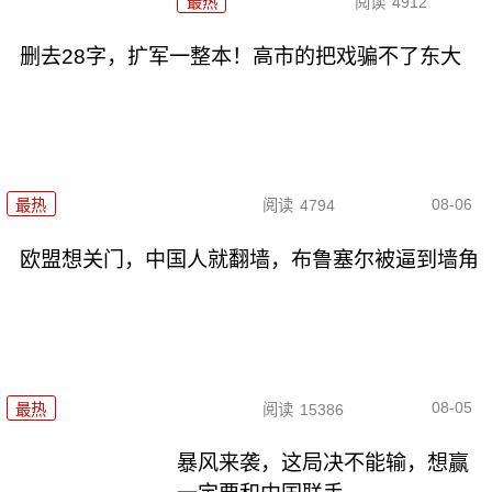
最热
阅读
4912
删去28字，扩军一整本！高市的把戏骗不了东大
08-06
最热
阅读
4794
欧盟想关门，中国人就翻墙，布鲁塞尔被逼到墙角
08-05
最热
阅读
15386
暴风来袭，这局决不能输，想赢