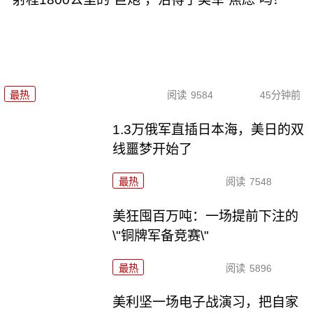
最热
阅读
9584
45分钟前
1.3万俄军直插日本海，美日的双
线噩梦开始了
最热
阅读
7548
美狂囤百万吨：一场提前下注的
\"铜牌军备竞赛\"
最热
阅读
5896
美利坚一场电子战演习，把自家