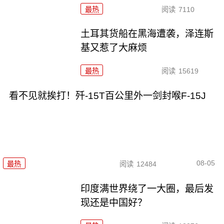
最热
阅读
7110
土耳其货船在黑海遭袭，泽连斯
基又惹了大麻烦
最热
阅读
15619
看不见就挨打！歼-15T百公里外一剑封喉F-15J
08-05
最热
阅读
12484
印度满世界绕了一大圈，最后发
现还是中国好？