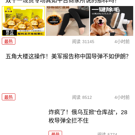
双十一现货专场真如平台商家所说的那样吗？
最热
阅读
31145
4小时前
五角大楼这操作！美军报告称中国导弹不如伊朗？
最热
阅读
8512
4小时前
炸疯了！俄乌互掀“仓库战”，28
枚导弹全拦不住
最热
阅读
5774