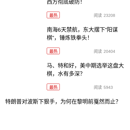
西方彻底破防！
最热
阅读
23208
南海6天禁航，东大摆下“阳谋
棋”，锤炼铁拳头！
最热
阅读
20404
马、特和好，美中期选举这盘大
棋，水有多深？
最热
阅读
5943
特朗普对波斯下狠手，为何在黎明前戛然而止？