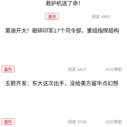
救护机送了命！
最热
阅读
4901
莫迪开大！砸碎印军17个司令部，重组指挥结构
最热
阅读
5427
45分钟前
五箭齐发：东大这次出手，没给美方留半点幻想
最热
阅读
3749
45分钟前