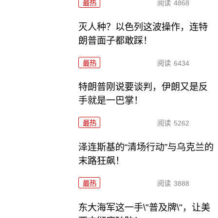
最热
阅读
4868
灭人种？以色列这波操作，连特
朗普面子都敢踩！
最热
阅读
6434
特朗普刚说要谈判，伊朗又是反
手就是一巴掌！
最热
阅读
5262
泽连斯基的“清场行动”与乌克兰的
末路狂飙！
最热
阅读
3888
东大海军这一手\"普及牌\"，让美