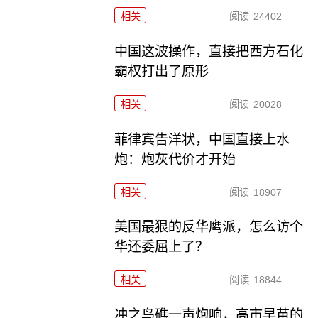
相关
阅读
24402
中国这波操作，直接把西方石化
霸权打出了原形
相关
阅读
20028
菲律宾告洋状，中国直接上水
炮：炮灰代价才开始
相关
阅读
18907
美国最狠的反华鹰派，怎么访个
华还委屈上了？
相关
阅读
18844
冲之鸟礁一声炮响，高市早苗的