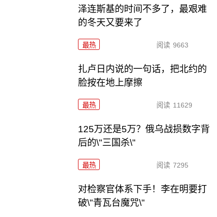
泽连斯基的时间不多了，最艰难
的冬天又要来了
最热
阅读
9663
扎卢日内说的一句话，把北约的
脸按在地上摩擦
最热
阅读
11629
125万还是5万？俄乌战损数字背
后的\"三国杀\"
最热
阅读
7295
对检察官体系下手！李在明要打
破\"青瓦台魔咒\"