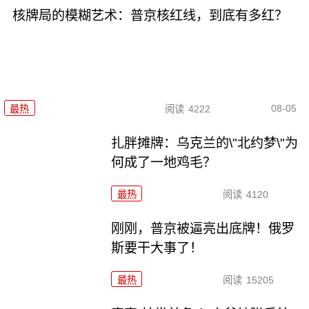
核牌局的模糊艺术：普京核红线，到底有多红？
08-05
最热
阅读
4222
扎胖摊牌：乌克兰的\"北约梦\"为
何成了一地鸡毛？
最热
阅读
4120
刚刚，普京被逼亮出底牌！俄罗
斯要干大事了！
最热
阅读
15205