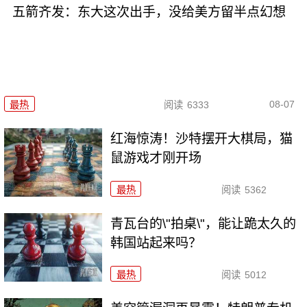
五箭齐发：东大这次出手，没给美方留半点幻想
08-07
最热
阅读
6333
红海惊涛！沙特摆开大棋局，猫
鼠游戏才刚开场
最热
阅读
5362
青瓦台的\"拍桌\"，能让跪太久的
韩国站起来吗？
最热
阅读
5012