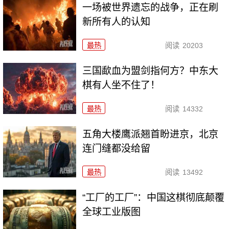
一场被世界遗忘的战争，正在刷
新所有人的认知
最热
阅读
20203
三国歃血为盟剑指何方？中东大
棋有人坐不住了！
最热
阅读
14332
五角大楼鹰派翘首盼进京，北京
连门缝都没给留
最热
阅读
13492
“工厂的工厂”：中国这棋彻底颠覆
全球工业版图