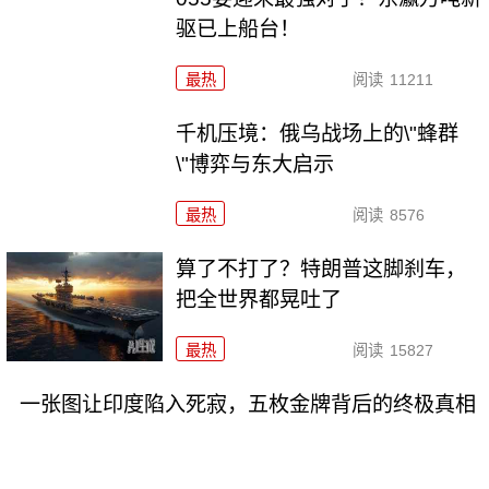
驱已上船台！
最热
阅读
11211
千机压境：俄乌战场上的\"蜂群
\"博弈与东大启示
最热
阅读
8576
算了不打了？特朗普这脚刹车，
把全世界都晃吐了
最热
阅读
15827
一张图让印度陷入死寂，五枚金牌背后的终极真相