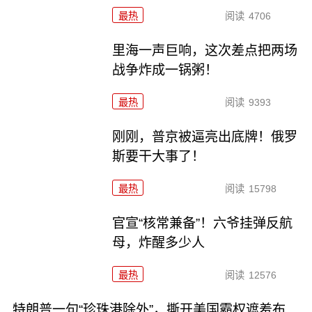
最热
阅读
4706
里海一声巨响，这次差点把两场
战争炸成一锅粥！
最热
阅读
9393
刚刚，普京被逼亮出底牌！俄罗
斯要干大事了！
最热
阅读
15798
官宣“核常兼备”！六爷挂弹反航
母，炸醒多少人
最热
阅读
12576
特朗普一句“珍珠港除外”，撕开美国霸权遮羞布