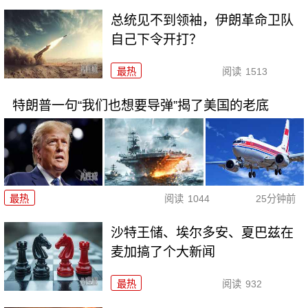
总统见不到领袖，伊朗革命卫队
自己下令开打？
最热
阅读
1513
特朗普一句“我们也想要导弹”揭了美国的老底
最热
阅读
1044
25分钟前
沙特王储、埃尔多安、夏巴兹在
麦加搞了个大新闻
最热
阅读
932