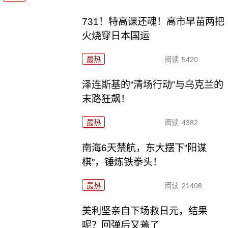
731！特高课还魂！高市早苗两把
火烧穿日本国运
最热
阅读
5420
泽连斯基的“清场行动”与乌克兰的
末路狂飙！
最热
阅读
4382
南海6天禁航，东大摆下“阳谋
棋”，锤炼铁拳头！
最热
阅读
21408
美利坚亲自下场救日元，结果
呢？回弹后又蔫了