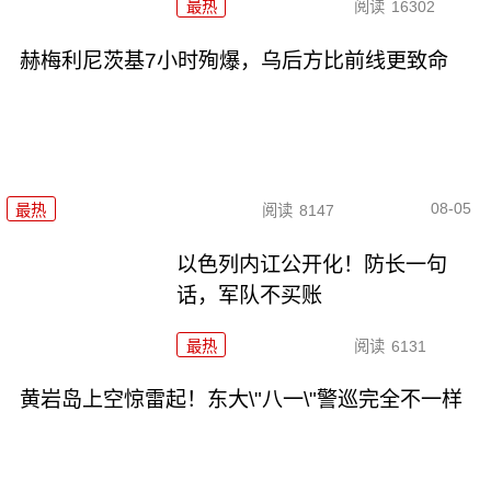
最热
阅读
16302
赫梅利尼茨基7小时殉爆，乌后方比前线更致命
08-05
最热
阅读
8147
以色列内讧公开化！防长一句
话，军队不买账
最热
阅读
6131
黄岩岛上空惊雷起！东大\"八一\"警巡完全不一样