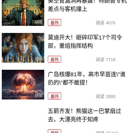
美空管漏洞再暴露！特朗普专机
差点与客机撞上
最热
阅读
4076
莫迪开大！砸碎印军17个司令
部，重组指挥结构
最热
阅读
7718
广岛核爆81年，高市早苗连\"谁
扔的\"都不敢提！
最热
阅读
2880
五箭齐发！熊猫这一巴掌扇过
去，大漂亮终于知疼