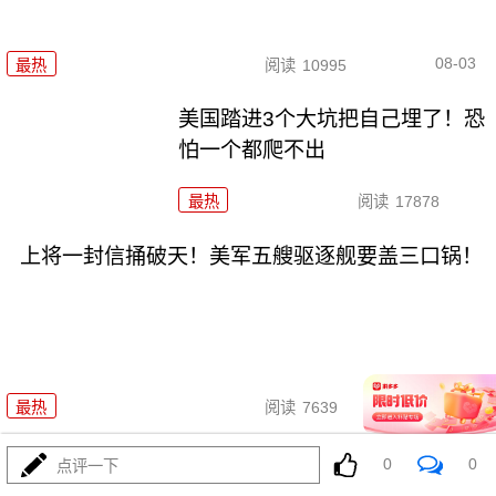
08-03
最热
阅读
10995
美国踏进3个大坑把自己埋了！恐
怕一个都爬不出
最热
阅读
17878
上将一封信捅破天！美军五艘驱逐舰要盖三口锅！
08-03
最热
阅读
7639
特朗普要对伊朗动手？最狠的还
0
0
点评一下
没来，最骚的来了