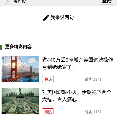
登陆
0
条评论
我来说两句
更多精彩内容
省440万丢5座城？美国这波操作
亏到姥姥家了！
最热
阅读
1941
对美国幻想不灭，伊朗犯下两个
大错，令人痛心！
最热
阅读
1137