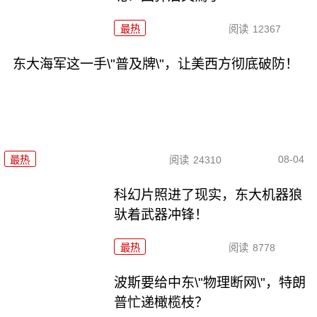
最热
阅读
12367
东大海军这一手\"普及牌\"，让美西方彻底破防！
08-04
最热
阅读
24310
科幻片照进了现实，东大机器狼
驮着武器冲锋！
最热
阅读
8778
波斯要给中东\"物理断网\"，特朗
普忙递橄榄枝？