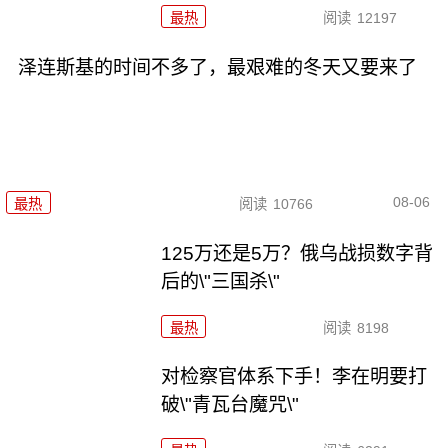
最热
阅读
12197
泽连斯基的时间不多了，最艰难的冬天又要来了
08-06
最热
阅读
10766
125万还是5万？俄乌战损数字背
后的\"三国杀\"
最热
阅读
8198
对检察官体系下手！李在明要打
破\"青瓦台魔咒\"