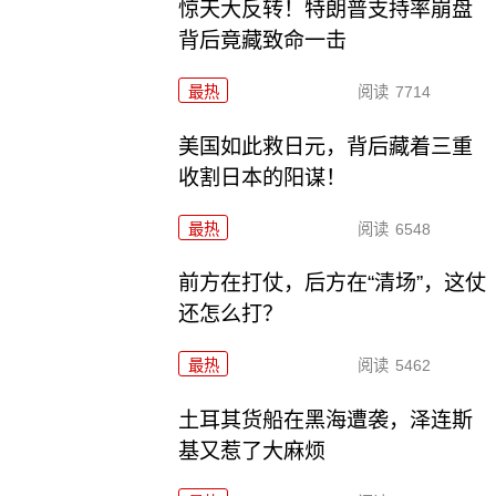
惊天大反转！特朗普支持率崩盘
背后竟藏致命一击
最热
阅读
7714
美国如此救日元，背后藏着三重
收割日本的阳谋！
最热
阅读
6548
前方在打仗，后方在“清场”，这仗
还怎么打？
最热
阅读
5462
土耳其货船在黑海遭袭，泽连斯
基又惹了大麻烦