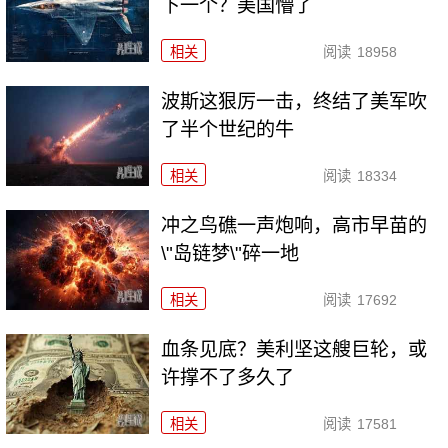
下一个？美国懵了
相关
阅读
18958
波斯这狠厉一击，终结了美军吹
了半个世纪的牛
相关
阅读
18334
冲之鸟礁一声炮响，高市早苗的
\"岛链梦\"碎一地
相关
阅读
17692
血条见底？美利坚这艘巨轮，或
许撑不了多久了
相关
阅读
17581