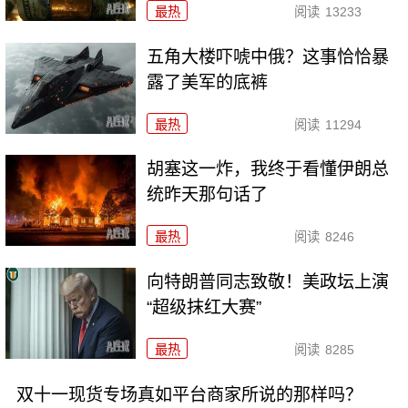
最热
阅读
13233
五角大楼吓唬中俄？这事恰恰暴
露了美军的底裤
最热
阅读
11294
胡塞这一炸，我终于看懂伊朗总
统昨天那句话了
最热
阅读
8246
向特朗普同志致敬！美政坛上演
“超级抹红大赛”
最热
阅读
8285
双十一现货专场真如平台商家所说的那样吗？