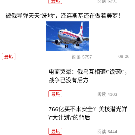
最热
阅读
6291
被俄导弹天天“洗地”，泽连斯基还在做着美梦！
08-06
最热
阅读
5757
电商哭晕：俄乌互相砸\"饭碗\"，
战争已没有后方
最热
阅读
4103
766亿买不来安全？美核潜光鲜
\"大计划\"的背后
最热
阅读
6444