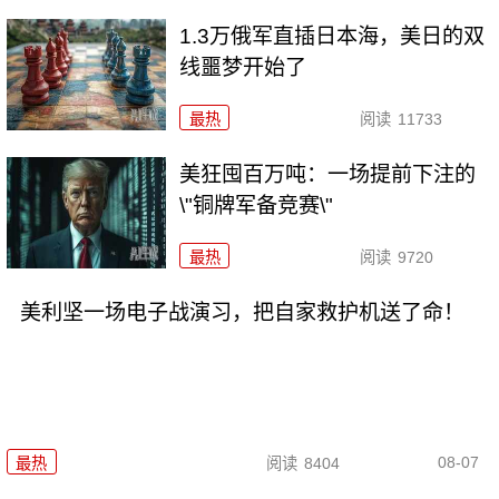
1.3万俄军直插日本海，美日的双
线噩梦开始了
最热
阅读
11733
美狂囤百万吨：一场提前下注的
\"铜牌军备竞赛\"
最热
阅读
9720
美利坚一场电子战演习，把自家救护机送了命！
08-07
最热
阅读
8404