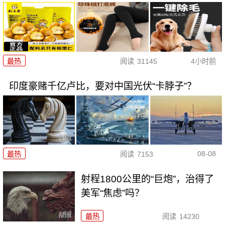
最热
阅读
31145
4小时前
印度豪赌千亿卢比，要对中国光伏“卡脖子”？
08-08
最热
阅读
7153
射程1800公里的“巨炮”，治得了
美军“焦虑”吗？
最热
阅读
14230