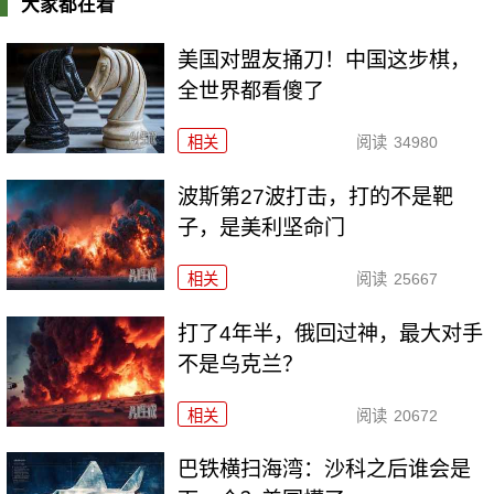
大家都在看
美国对盟友捅刀！中国这步棋，
全世界都看傻了
相关
阅读
34980
波斯第27波打击，打的不是靶
子，是美利坚命门
相关
阅读
25667
打了4年半，俄回过神，最大对手
不是乌克兰？
相关
阅读
20672
巴铁横扫海湾：沙科之后谁会是