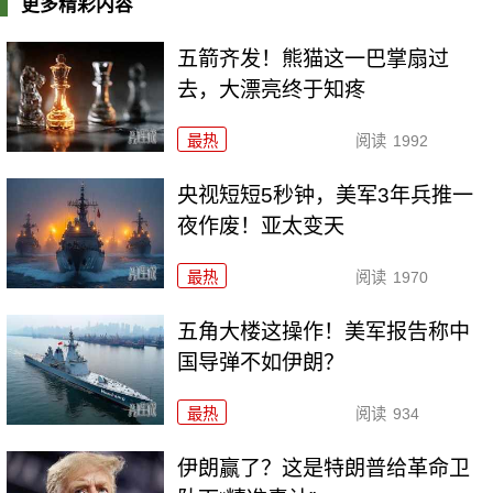
更多精彩内容
五箭齐发！熊猫这一巴掌扇过
去，大漂亮终于知疼
最热
阅读
1992
央视短短5秒钟，美军3年兵推一
夜作废！亚太变天
最热
阅读
1970
五角大楼这操作！美军报告称中
国导弹不如伊朗？
最热
阅读
934
伊朗赢了？这是特朗普给革命卫