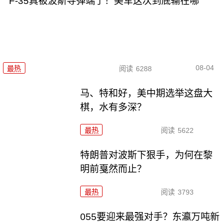
F-35真被波斯导弹端了！美军这次到底输在哪
08-04
最热
阅读
6288
马、特和好，美中期选举这盘大
棋，水有多深？
最热
阅读
5622
特朗普对波斯下狠手，为何在黎
明前戛然而止？
最热
阅读
3793
055要迎来最强对手？东瀛万吨新