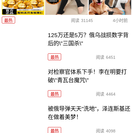
最热
阅读
31145
4小时前
125万还是5万？俄乌战损数字背
后的\"三国杀\"
最热
阅读
6451
对检察官体系下手！李在明要打
破\"青瓦台魔咒\"
最热
阅读
4464
被俄导弹天天“洗地”，泽连斯基还
在做着美梦！
最热
阅读
4098