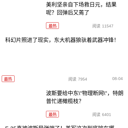
美利坚亲自下场救日元，结果
呢？回弹后又蔫了
最热
阅读
11547
科幻片照进了现实，东大机器狼驮着武器冲锋！
08-04
最热
阅读
7954
波斯要给中东\"物理断网\"，特朗
普忙递橄榄枝？
最热
阅读
6401