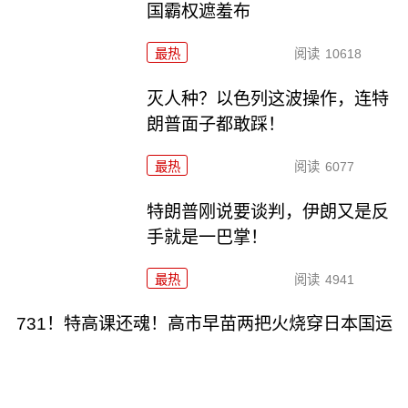
国霸权遮羞布
最热
阅读
10618
灭人种？以色列这波操作，连特
朗普面子都敢踩！
最热
阅读
6077
特朗普刚说要谈判，伊朗又是反
手就是一巴掌！
最热
阅读
4941
731！特高课还魂！高市早苗两把火烧穿日本国运