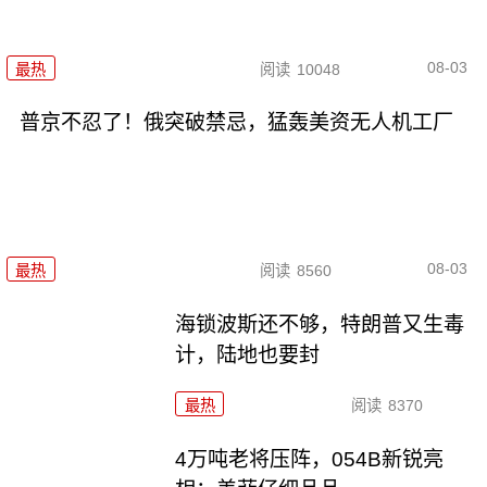
08-03
最热
阅读
10048
普京不忍了！俄突破禁忌，猛轰美资无人机工厂
08-03
最热
阅读
8560
海锁波斯还不够，特朗普又生毒
计，陆地也要封
最热
阅读
8370
4万吨老将压阵，054B新锐亮