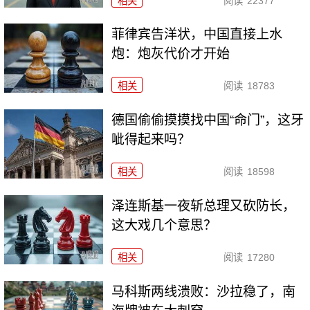
相关
阅读
22377
菲律宾告洋状，中国直接上水
炮：炮灰代价才开始
相关
阅读
18783
德国偷偷摸摸找中国“命门”，这牙
呲得起来吗？
相关
阅读
18598
泽连斯基一夜斩总理又砍防长，
这大戏几个意思？
相关
阅读
17280
马科斯两线溃败：沙拉稳了，南