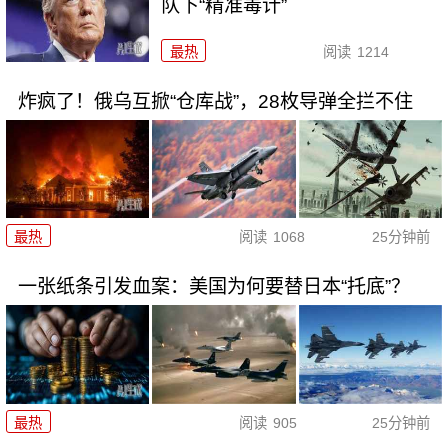
队下“精准毒计”
最热
阅读
1214
炸疯了！俄乌互掀“仓库战”，28枚导弹全拦不住
最热
阅读
1068
25分钟前
一张纸条引发血案：美国为何要替日本“托底”？
最热
阅读
905
25分钟前