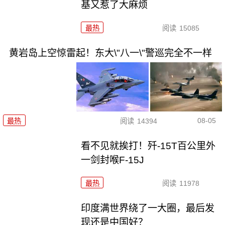
基又惹了大麻烦
最热
阅读
15085
黄岩岛上空惊雷起！东大\"八一\"警巡完全不一样
08-05
最热
阅读
14394
看不见就挨打！歼-15T百公里外
一剑封喉F-15J
最热
阅读
11978
印度满世界绕了一大圈，最后发
现还是中国好？