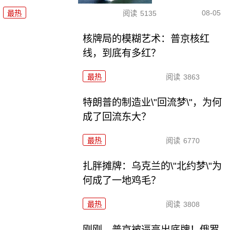
08-05
最热
阅读
5135
核牌局的模糊艺术：普京核红
线，到底有多红？
最热
阅读
3863
特朗普的制造业\"回流梦\"，为何
成了回流东大？
最热
阅读
6770
扎胖摊牌：乌克兰的\"北约梦\"为
何成了一地鸡毛？
最热
阅读
3808
刚刚，普京被逼亮出底牌！俄罗