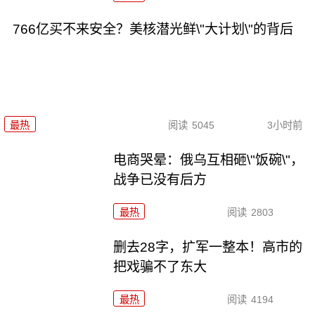
766亿买不来安全？美核潜光鲜\"大计划\"的背后
最热
阅读
5045
3小时前
电商哭晕：俄乌互相砸\"饭碗\"，
战争已没有后方
最热
阅读
2803
删去28字，扩军一整本！高市的
把戏骗不了东大
最热
阅读
4194