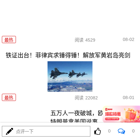
08-02
最热
阅读
4529
铁证出台！菲律宾求锤得锤！解放军黄岩岛亮剑
08-01
最热
阅读
22082
五万人一夜破城，欧盟真怕了！
特朗普拿美国说事
0
0
点评一下
最热
阅读
14962