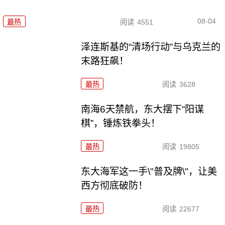
08-04
最热
阅读
4551
泽连斯基的“清场行动”与乌克兰的
末路狂飙！
最热
阅读
3628
南海6天禁航，东大摆下“阳谋
棋”，锤炼铁拳头！
最热
阅读
19805
东大海军这一手\"普及牌\"，让美
西方彻底破防！
最热
阅读
22677