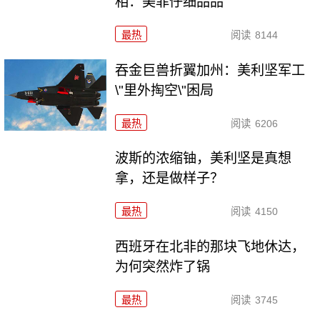
相：美菲仔细品品
最热
阅读
8144
吞金巨兽折翼加州：美利坚军工
\"里外掏空\"困局
最热
阅读
6206
波斯的浓缩铀，美利坚是真想
拿，还是做样子？
最热
阅读
4150
西班牙在北非的那块飞地休达，
为何突然炸了锅
最热
阅读
3745