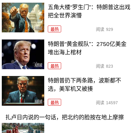
五角大楼“罗生门”：特朗普这出戏
把全世界演懵
最热
阅读
929
特朗普“黄金舰队”：2750亿美金
堆出海上棺材
最热
阅读
823
特朗普扔下两条路，波斯都不
选，美军机又被揍
最热
阅读
14597
扎卢日内说的一句话，把北约的脸按在地上摩擦