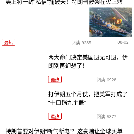
美上将一封“私信”捅破天！特朗普被架在火上烤
08-02
最热
阅读
9285
两大命门决定美国退无可退，伊
朗别再幻想了！
最热
阅读
6928
打伊朗五个月仗，把美军打成了
“十口锅九个盖”
最热
阅读
5377
特朗普要对伊朗“断气断电”？这豪赌让全球买单