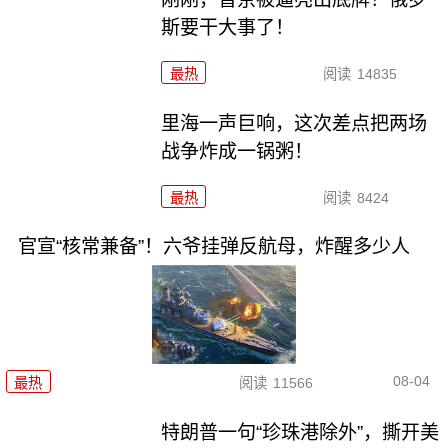
斯要干大事了！
最热
阅读
14835
里海一声巨响，这次差点把两场
战争炸成一锅粥！
最热
阅读
8424
官宣“核常兼备”！六爷挂弹反航母，炸醒多少人
08-04
最热
阅读
11566
特朗普一句“珍珠港除外”，撕开美