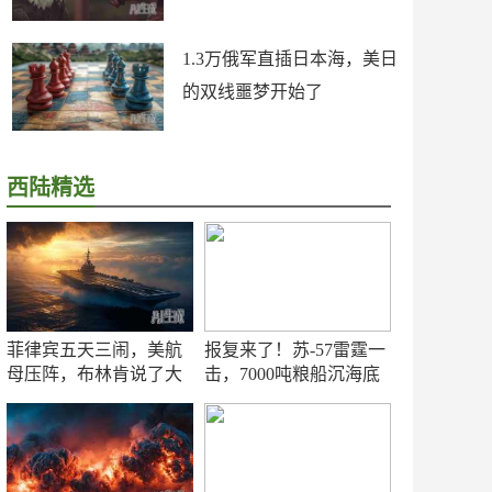
1.3万俄军直插日本海，美日
的双线噩梦开始了
西陆精选
菲律宾五天三闹，美航
报复来了！苏-57雷霆一
母压阵，布林肯说了大
击，7000吨粮船沉海底
实话