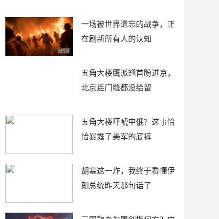
了
裤
一场被世界遗忘的战争，正
在刷新所有人的认知
五角大楼鹰派翘首盼进京，
北京连门缝都没给留
五角大楼吓唬中俄？这事恰
恰暴露了美军的底裤
胡塞这一炸，我终于看懂伊
朗总统昨天那句话了