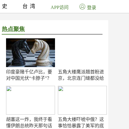
历史
台湾
APP访问
登录
热点聚焦
印度豪赌千亿卢比，要
五角大楼鹰派翘首盼进
对中国光伏“卡脖子”？
京，北京连门缝都没给
留
胡塞这一炸，我终于看
五角大楼吓唬中俄？这
懂伊朗总统昨天那句话
事恰恰暴露了美军的底