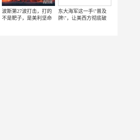
波斯第27波打击，打的
东大海军这一手\"普及
不是靶子，是美利坚命
牌\"，让美西方彻底破
门
防！