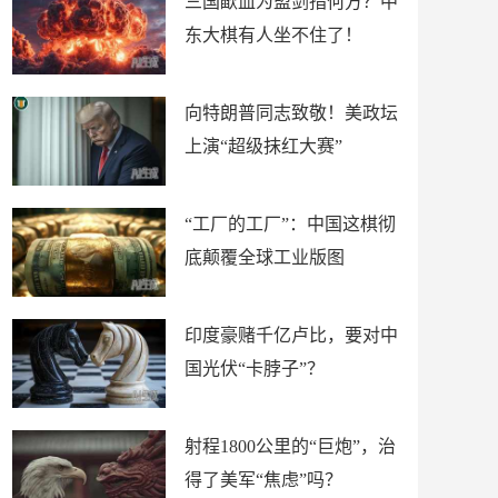
三国歃血为盟剑指何方？中
东大棋有人坐不住了！
向特朗普同志致敬！美政坛
上演“超级抹红大赛”
“工厂的工厂”：中国这棋彻
底颠覆全球工业版图
印度豪赌千亿卢比，要对中
国光伏“卡脖子”？
射程1800公里的“巨炮”，治
得了美军“焦虑”吗？