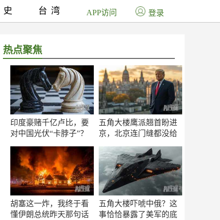
历史
台湾
APP访问
登录
热点聚焦
印度豪赌千亿卢比，要
五角大楼鹰派翘首盼进
对中国光伏“卡脖子”？
京，北京连门缝都没给
留
胡塞这一炸，我终于看
五角大楼吓唬中俄？这
懂伊朗总统昨天那句话
事恰恰暴露了美军的底