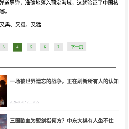
际弹道导弹，准确地落入预定海域，这就验证了中国核
哪。
又黑、又粗、又猛
3
4
5
6
7
下一页
一场被世界遗忘的战争，正在刷新所有人的认知
2026-08-07 23:19:55
三国歃血为盟剑指何方？中东大棋有人坐不住