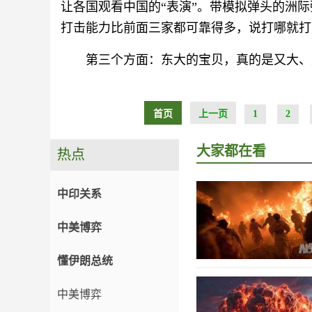
让各国观看中国的“表演”。带模拟弹头的洲
打击能力比前面三家都可靠得多，说打哪就打
第三个方面：东大的宝贝，真的是又大、
首页
上一页
1
2
大家都在看
热点
中印关系
中美博弈
懂伊朗总统
中美博弈