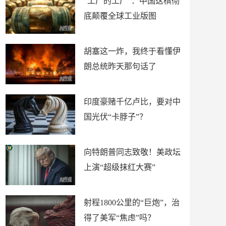
“工厂的工厂”：中国这棋彻
底颠覆全球工业版图
胡塞这一炸，我终于看懂伊
朗总统昨天那句话了
印度豪赌千亿卢比，要对中
国光伏“卡脖子”？
向特朗普同志致敬！美政坛
上演“超级抹红大赛”
射程1800公里的“巨炮”，治
得了美军“焦虑”吗？