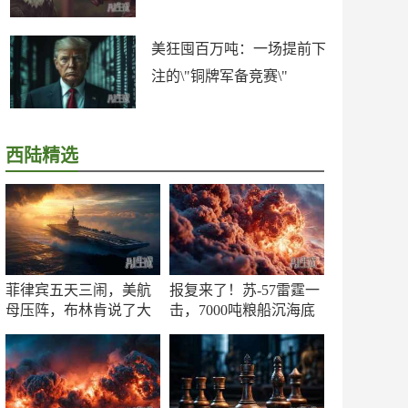
美狂囤百万吨：一场提前下
注的\"铜牌军备竞赛\"
西陆精选
菲律宾五天三闹，美航
报复来了！苏-57雷霆一
母压阵，布林肯说了大
击，7000吨粮船沉海底
实话