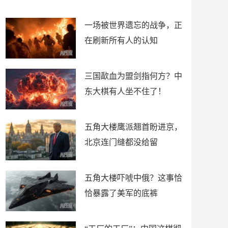
了
裤
一场被世界遗忘的战争，正
在刷新所有人的认知
三国歃血为盟剑指何方？中
东大棋有人坐不住了！
五角大楼鹰派翘首盼进京，
北京连门缝都没给留
五角大楼吓唬中俄？这事恰
恰暴露了美军的底裤