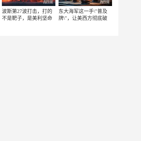
波斯第27波打击，打的
东大海军这一手\"普及
不是靶子，是美利坚命
牌\"，让美西方彻底破
门
防！