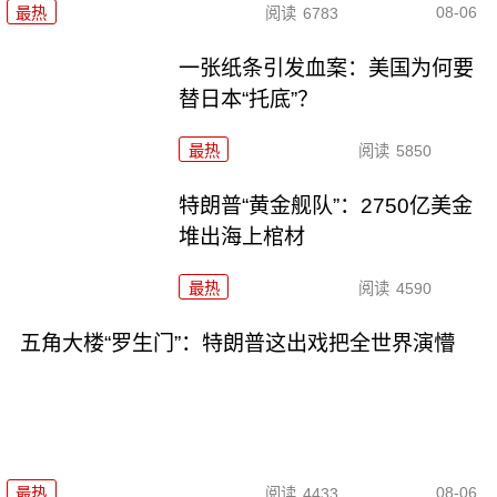
08-06
最热
阅读
6783
一张纸条引发血案：美国为何要
替日本“托底”？
最热
阅读
5850
特朗普“黄金舰队”：2750亿美金
堆出海上棺材
最热
阅读
4590
五角大楼“罗生门”：特朗普这出戏把全世界演懵
08-06
最热
阅读
4433