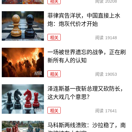
相关
阅读
20208
菲律宾告洋状，中国直接上水
炮：炮灰代价才开始
相关
阅读
19148
一场被世界遗忘的战争，正在刷
新所有人的认知
相关
阅读
19053
泽连斯基一夜斩总理又砍防长，
这大戏几个意思？
相关
阅读
17641
马科斯两线溃败：沙拉稳了，南