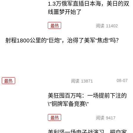
1.3万俄军直插日本海，美日的双
线噩梦开始了
最热
阅读
11402
射程1800公里的“巨炮”，治得了美军“焦虑”吗？
08-07
最热
阅读
13871
美狂囤百万吨：一场提前下注的
\"铜牌军备竞赛\"
最热
阅读
9417
美利坚一场电子战演习，把自家