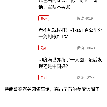
以色列内讧公开化！防长一句
话，军队不买账
最热
阅读
6019
看不见就挨打！歼-15T百公里外
一剑封喉F-15J
最热
阅读
13043
印度满世界绕了一大圈，最后发
现还是中国好？
最热
阅读
12744
特朗普突然关闭领事馆，高市早苗的美梦该醒了