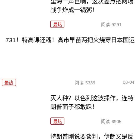
里海一声巨响，这次差点把两场
战争炸成一锅粥！
最热
阅读
9291
731！特高课还魂！高市早苗两把火烧穿日本国运
08-04
最热
阅读
5339
灭人种？以色列这波操作，连特
朗普面子都敢踩！
最热
阅读
6905
特朗普刚说要谈判，伊朗又是反