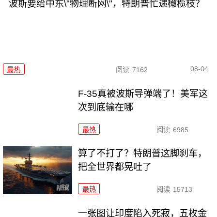
波斯要给中东\"物理断网\"，特朗普忙递橄榄枝？
08-04
最热
阅读
7162
F-35真被波斯导弹端了！美军这
次到底输在哪
最热
阅读
6985
算了不打了？特朗普这脚刹车，
把全世界都晃吐了
最热
阅读
15713
一张图让印度陷入死寂，五枚金