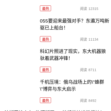
最热
阅读
12315
055要迎来最强对手？东瀛万吨新
驱已上船台！
最热
阅读
11134
科幻片照进了现实，东大机器狼
驮着武器冲锋！
最热
阅读
8711
千机压境：俄乌战场上的\"蜂群
\"博弈与东大启示
最热
阅读
8492