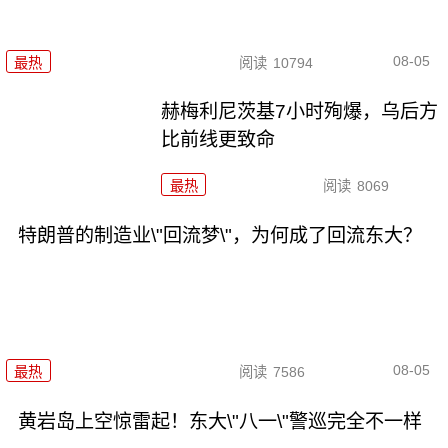
08-05
最热
阅读
10794
赫梅利尼茨基7小时殉爆，乌后方
比前线更致命
最热
阅读
8069
特朗普的制造业\"回流梦\"，为何成了回流东大？
08-05
最热
阅读
7586
黄岩岛上空惊雷起！东大\"八一\"警巡完全不一样