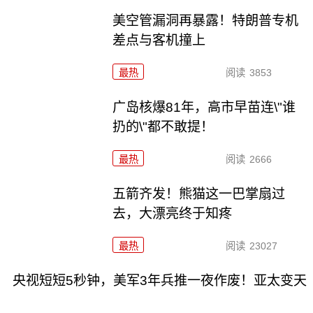
美空管漏洞再暴露！特朗普专机
差点与客机撞上
最热
阅读
3853
广岛核爆81年，高市早苗连\"谁
扔的\"都不敢提！
最热
阅读
2666
五箭齐发！熊猫这一巴掌扇过
去，大漂亮终于知疼
最热
阅读
23027
央视短短5秒钟，美军3年兵推一夜作废！亚太变天