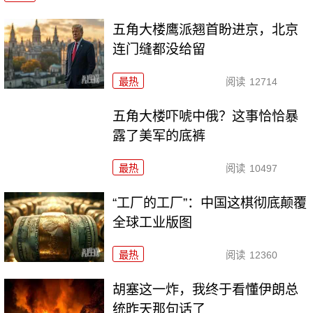
五角大楼鹰派翘首盼进京，北京
连门缝都没给留
最热
阅读
12714
五角大楼吓唬中俄？这事恰恰暴
露了美军的底裤
最热
阅读
10497
“工厂的工厂”：中国这棋彻底颠覆
全球工业版图
最热
阅读
12360
胡塞这一炸，我终于看懂伊朗总
统昨天那句话了