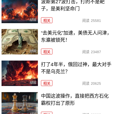
波斯第27波打击，打的不是靶
子，是美利坚命门
相关
阅读
25581
“去美元化”加速，美债无人问津，
东瀛被锁死！
相关
阅读
23487
打了4年半，俄回过神，最大对手
不是乌克兰？
相关
阅读
20625
中国这波操作，直接把西方石化
霸权打出了原形