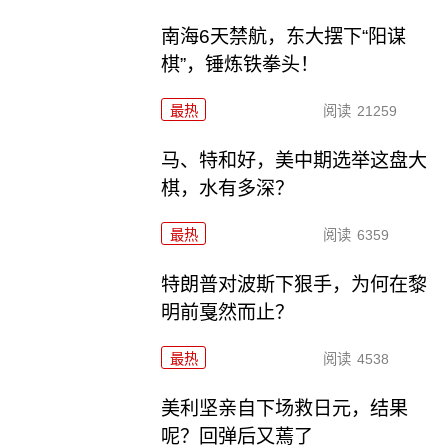
南海6天禁航，东大摆下“阳谋
棋”，锤炼铁拳头！
最热
阅读
21259
马、特和好，美中期选举这盘大
棋，水有多深？
最热
阅读
6359
特朗普对波斯下狠手，为何在黎
明前戛然而止？
最热
阅读
4538
美利坚亲自下场救日元，结果
呢？回弹后又蔫了