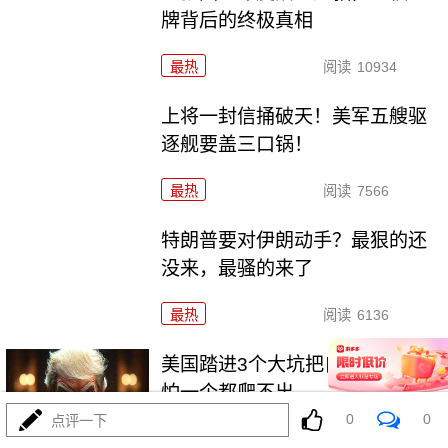
牌背后的终极真相
最热
阅读
10934
上将一封信捅破天！美军五艘驱
逐舰要盖三口锅！
最热
阅读
7566
特朗普要对伊朗动手？最狠的还
没来，最骚的来了
最热
阅读
6136
美国踏进3个大坑把自己埋了！恐
怕一个都爬不出
0
0
点评一下
最热
阅读
17756