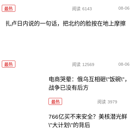
08-06
最热
阅读
6143
扎卢日内说的一句话，把北约的脸按在地上摩擦
08-06
最热
阅读
12569
电商哭晕：俄乌互相砸\"饭碗\"，
战争已没有后方
最热
阅读
3979
766亿买不来安全？美核潜光鲜
\"大计划\"的背后