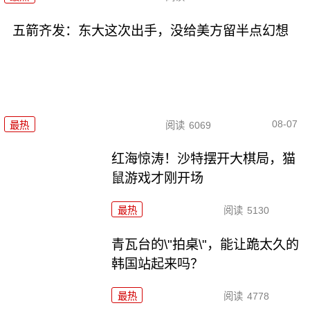
五箭齐发：东大这次出手，没给美方留半点幻想
08-07
最热
阅读
6069
红海惊涛！沙特摆开大棋局，猫
鼠游戏才刚开场
最热
阅读
5130
青瓦台的\"拍桌\"，能让跪太久的
韩国站起来吗？
最热
阅读
4778