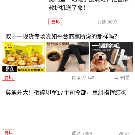
救护机送了命！
最热
阅读
8097
双十一现货专场真如平台商家所说的那样吗？
最热
阅读
31145
4小时前
莫迪开大！砸碎印军17个司令部，重组指挥结构
08-07
最热
阅读
7499