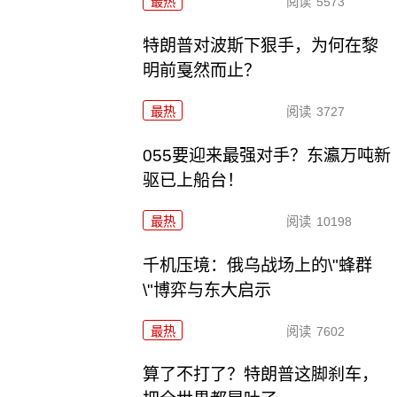
最热
阅读
5573
特朗普对波斯下狠手，为何在黎
明前戛然而止？
最热
阅读
3727
055要迎来最强对手？东瀛万吨新
驱已上船台！
最热
阅读
10198
千机压境：俄乌战场上的\"蜂群
\"博弈与东大启示
最热
阅读
7602
算了不打了？特朗普这脚刹车，