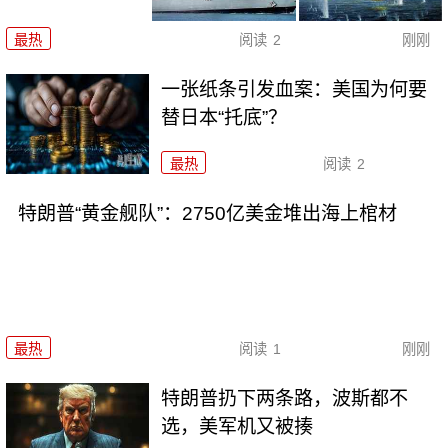
最热
阅读
2
刚刚
一张纸条引发血案：美国为何要
替日本“托底”？
最热
阅读
2
特朗普“黄金舰队”：2750亿美金堆出海上棺材
最热
阅读
1
刚刚
特朗普扔下两条路，波斯都不
选，美军机又被揍