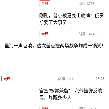
最热
阅读
3705
刚刚，普京被逼亮出底牌！俄罗
斯要干大事了！
最热
阅读
14745
里海一声巨响，这次差点把两场战争炸成一锅粥！
08-05
最热
阅读
8355
官宣“核常兼备”！六爷挂弹反航
母，炸醒多少人