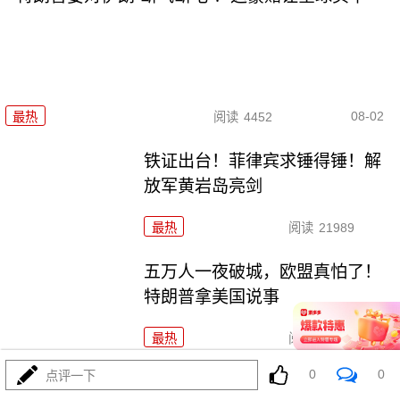
08-02
最热
阅读
4452
铁证出台！菲律宾求锤得锤！解
放军黄岩岛亮剑
最热
阅读
21989
五万人一夜破城，欧盟真怕了！
特朗普拿美国说事
最热
阅读
14910
0
0
点评一下
哈马斯还是跪了？特朗普高调宣布“历史性协议”