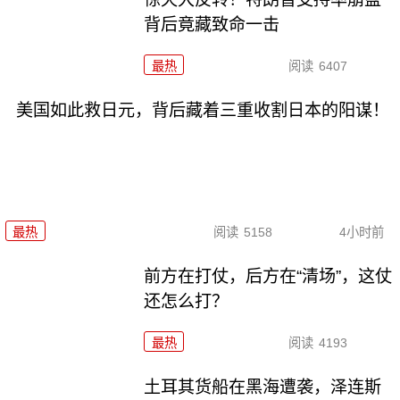
背后竟藏致命一击
最热
阅读
6407
美国如此救日元，背后藏着三重收割日本的阳谋！
最热
阅读
5158
4小时前
前方在打仗，后方在“清场”，这仗
还怎么打？
最热
阅读
4193
土耳其货船在黑海遭袭，泽连斯