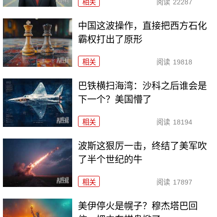
相关
阅读
22287
中国这波操作，直接把西方石化
霸权打出了原形
相关
阅读
19818
巴铁横扫海湾：沙科之后谁会是
下一个？美国懵了
相关
阅读
18194
波斯这狠厉一击，终结了美军吹
了半个世纪的牛
相关
阅读
17897
美伊停火是幌子？穆杰塔巴回