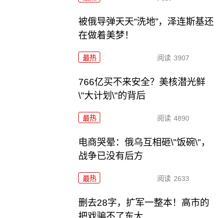
被俄导弹天天“洗地”，泽连斯基还
在做着美梦！
最热
阅读
3907
766亿买不来安全？美核潜光鲜
\"大计划\"的背后
最热
阅读
4890
电商哭晕：俄乌互相砸\"饭碗\"，
战争已没有后方
最热
阅读
2633
删去28字，扩军一整本！高市的
把戏骗不了东大