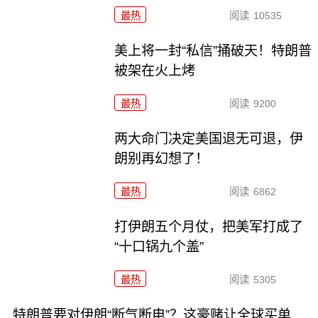
最热
阅读
10535
美上将一封“私信”捅破天！特朗普
被架在火上烤
最热
阅读
9200
两大命门决定美国退无可退，伊
朗别再幻想了！
最热
阅读
6862
打伊朗五个月仗，把美军打成了
“十口锅九个盖”
最热
阅读
5305
特朗普要对伊朗“断气断电”？这豪赌让全球买单