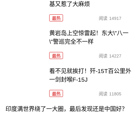
基又惹了大麻烦
最热
阅读
14917
黄岩岛上空惊雷起！东大\"八一
\"警巡完全不一样
最热
阅读
14227
看不见就挨打！歼-15T百公里外
一剑封喉F-15J
最热
阅读
11805
印度满世界绕了一大圈，最后发现还是中国好？