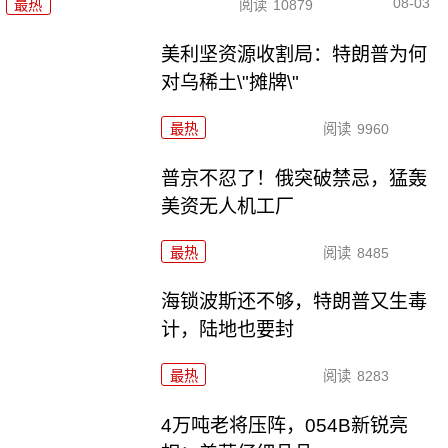
08-03
最热
阅读
10879
美利坚资源收割局：特朗普为何
对乌稀土\"摊牌\"
最热
阅读
9960
普京不忍了！俄突破禁忌，猛轰
美资无人机工厂
最热
阅读
8485
海锁波斯还不够，特朗普又生毒
计，陆地也要封
最热
阅读
8283
4万吨老将压阵，054B新锐亮