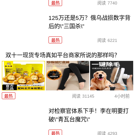
最热
阅读
7740
125万还是5万？俄乌战损数字背
后的\"三国杀\"
最热
阅读
6221
双十一现货专场真如平台商家所说的那样吗？
最热
阅读
31145
4小时前
对检察官体系下手！李在明要打
破\"青瓦台魔咒\"
最热
阅读
4293