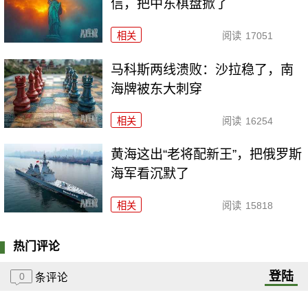
信，把中东棋盘掀了
相关
阅读
17051
马科斯两线溃败：沙拉稳了，南
海牌被东大刺穿
相关
阅读
16254
黄海这出“老将配新王”，把俄罗斯
海军看沉默了
相关
阅读
15818
热门评论
登陆
0
条评论