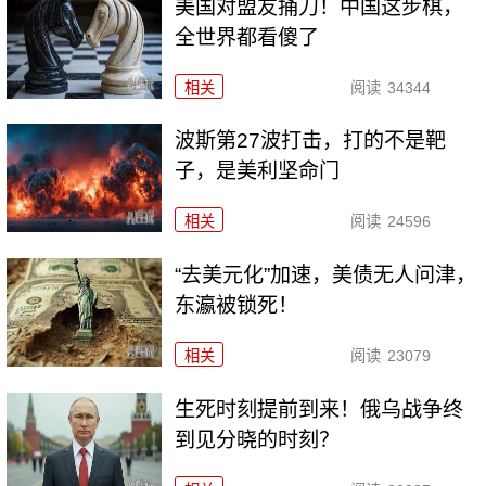
美国对盟友捅刀！中国这步棋，
全世界都看傻了
相关
阅读
34344
波斯第27波打击，打的不是靶
子，是美利坚命门
相关
阅读
24596
“去美元化”加速，美债无人问津，
东瀛被锁死！
相关
阅读
23079
生死时刻提前到来！俄乌战争终
到见分晓的时刻？