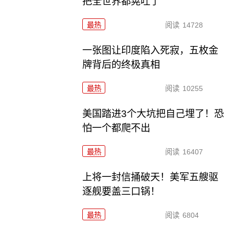
把全世界都晃吐了
最热
阅读
14728
一张图让印度陷入死寂，五枚金
牌背后的终极真相
最热
阅读
10255
美国踏进3个大坑把自己埋了！恐
怕一个都爬不出
最热
阅读
16407
上将一封信捅破天！美军五艘驱
逐舰要盖三口锅！
最热
阅读
6804