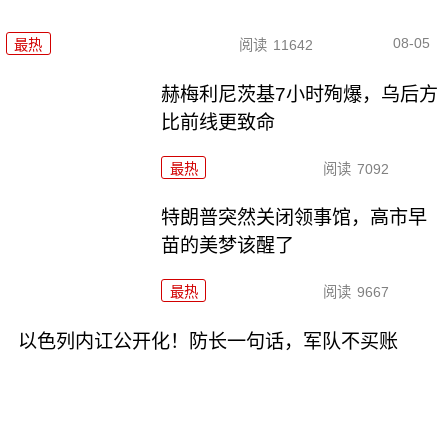
08-05
最热
阅读
11642
赫梅利尼茨基7小时殉爆，乌后方
比前线更致命
最热
阅读
7092
特朗普突然关闭领事馆，高市早
苗的美梦该醒了
最热
阅读
9667
以色列内讧公开化！防长一句话，军队不买账