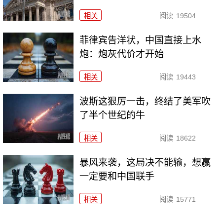
相关
阅读
19504
菲律宾告洋状，中国直接上水
炮：炮灰代价才开始
相关
阅读
19443
波斯这狠厉一击，终结了美军吹
了半个世纪的牛
相关
阅读
18622
暴风来袭，这局决不能输，想赢
一定要和中国联手
相关
阅读
15771