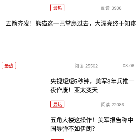
最热
阅读
3908
五箭齐发！熊猫这一巴掌扇过去，大漂亮终于知疼
08-06
最热
阅读
25502
央视短短5秒钟，美军3年兵推一
夜作废！亚太变天
最热
阅读
22086
五角大楼这操作！美军报告称中
国导弹不如伊朗？