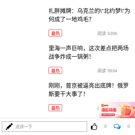
扎胖摊牌：乌克兰的\"北约梦\"为
何成了一地鸡毛？
最热
阅读
5206
里海一声巨响，这次差点把两场
战争炸成一锅粥！
最热
阅读
9934
刚刚，普京被逼亮出底牌！俄罗
斯要干大事了！
最热
阅读
16308
官宣“核常兼备”！六爷挂弹反航
0
0
点评一下
母，炸醒多少人