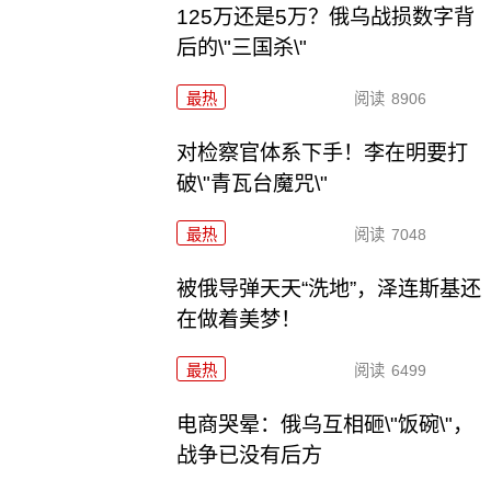
125万还是5万？俄乌战损数字背
后的\"三国杀\"
最热
阅读
8906
对检察官体系下手！李在明要打
破\"青瓦台魔咒\"
最热
阅读
7048
被俄导弹天天“洗地”，泽连斯基还
在做着美梦！
最热
阅读
6499
电商哭晕：俄乌互相砸\"饭碗\"，
战争已没有后方