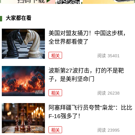
大家都在看
美国对盟友捅刀！中国这步棋，
全世界都看傻了
相关
阅读
35401
波斯第27波打击，打的不是靶
子，是美利坚命门
相关
阅读
26238
阿塞拜疆飞行员夸赞“枭龙”：比比
F-16强多了！
相关
阅读
23995