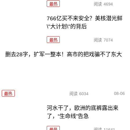
最热
阅读
4694
766亿买不来安全？美核潜光鲜
\"大计划\"的背后
最热
阅读
7074
删去28字，扩军一整本！高市的把戏骗不了东大
08-06
最热
阅读
6034
河水干了，欧洲的底裤露出来
了，“生命线”告急
最热
阅读
11641