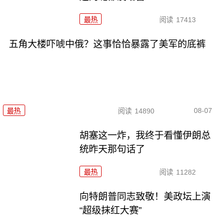
最热
阅读
17413
五角大楼吓唬中俄？这事恰恰暴露了美军的底裤
08-07
最热
阅读
14890
胡塞这一炸，我终于看懂伊朗总
统昨天那句话了
最热
阅读
11282
向特朗普同志致敬！美政坛上演
“超级抹红大赛”