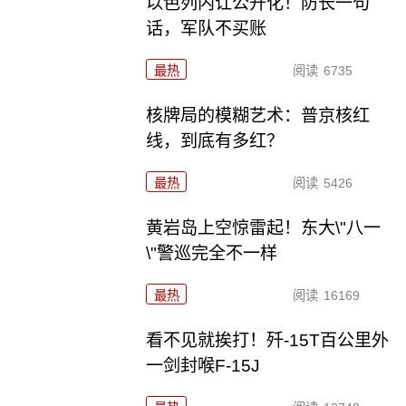
以色列内讧公开化！防长一句
话，军队不买账
最热
阅读
6735
核牌局的模糊艺术：普京核红
线，到底有多红？
最热
阅读
5426
黄岩岛上空惊雷起！东大\"八一
\"警巡完全不一样
最热
阅读
16169
看不见就挨打！歼-15T百公里外
一剑封喉F-15J