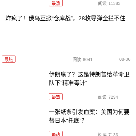
最热
阅读
11383
炸疯了！俄乌互掀“仓库战”，28枚导弹全拦不住
08-06
最热
阅读
8041
伊朗赢了？这是特朗普给革命卫
队下“精准毒计”
最热
阅读
7294
一张纸条引发血案：美国为何要
替日本“托底”？
最热
阅读
7136