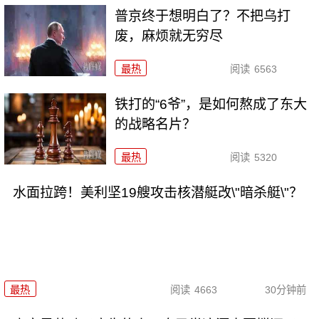
普京终于想明白了？不把乌打
废，麻烦就无穷尽
最热
阅读
6563
铁打的“6爷”，是如何熬成了东大
的战略名片？
最热
阅读
5320
水面拉跨！美利坚19艘攻击核潜艇改\"暗杀艇\"？
最热
阅读
4663
30分钟前