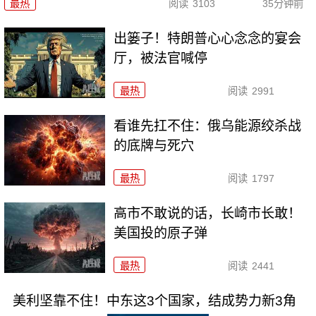
最热
阅读
3103
35分钟前
出篓子！特朗普心心念念的宴会
厅，被法官喊停
最热
阅读
2991
看谁先扛不住：俄乌能源绞杀战
的底牌与死穴
最热
阅读
1797
高市不敢说的话，长崎市长敢！
美国投的原子弹
最热
阅读
2441
美利坚靠不住！中东这3个国家，结成势力新3角