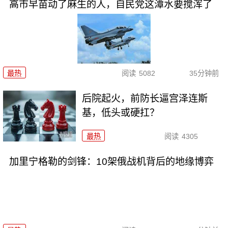
高市早苗动了麻生的人，自民党这潭水要搅浑了
最热
阅读
5082
35分钟前
后院起火，前防长逼宫泽连斯
基，低头或硬扛？
最热
阅读
4305
加里宁格勒的剑锋：10架俄战机背后的地缘博弈