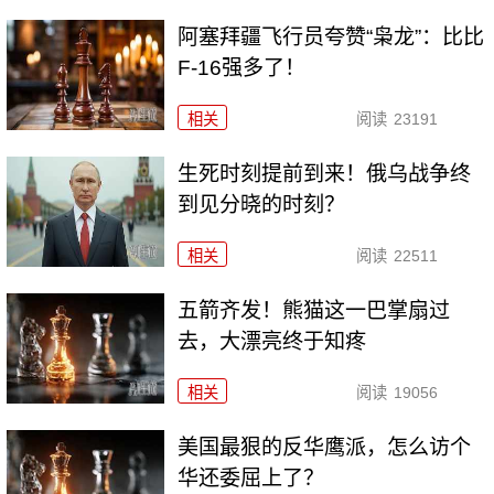
阿塞拜疆飞行员夸赞“枭龙”：比比
F-16强多了！
相关
阅读
23191
生死时刻提前到来！俄乌战争终
到见分晓的时刻？
相关
阅读
22511
五箭齐发！熊猫这一巴掌扇过
去，大漂亮终于知疼
相关
阅读
19056
美国最狠的反华鹰派，怎么访个
华还委屈上了？