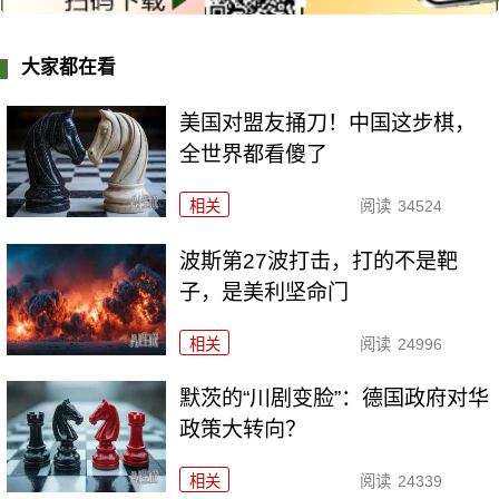
大家都在看
美国对盟友捅刀！中国这步棋，
全世界都看傻了
相关
阅读
34524
波斯第27波打击，打的不是靶
子，是美利坚命门
相关
阅读
24996
默茨的“川剧变脸”：德国政府对华
政策大转向？
相关
阅读
24339