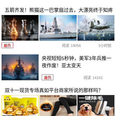
五箭齐发！熊猫这一巴掌扇过去，大漂亮终于知疼
最热
阅读
19056
3小时前
央视短短5秒钟，美军3年兵推一
夜作废！亚太变天
最热
阅读
14162
双十一现货专场真如平台商家所说的那样吗？