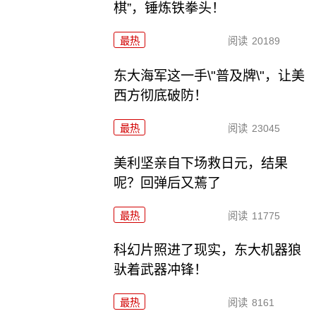
棋”，锤炼铁拳头！
最热
阅读
20189
东大海军这一手\"普及牌\"，让美
西方彻底破防！
最热
阅读
23045
美利坚亲自下场救日元，结果
呢？回弹后又蔫了
最热
阅读
11775
科幻片照进了现实，东大机器狼
驮着武器冲锋！
最热
阅读
8161