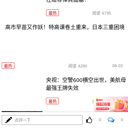
最热
阅读
6795
高市早苗又作妖！特高课卷土重来，日本三重困境
08-03
最热
阅读
4280
央视：空警600横空出世，美航母
最强王牌失效
最热
阅读
22982
东瀛彻底撕掉和平面具，公然发
0
0
点评一下
射进攻性武器！