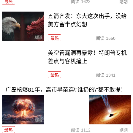
最热
阅读
1622
刚刚
五箭齐发：东大这次出手，没给
美方留半点幻想
最热
阅读
1550
美空管漏洞再暴露！特朗普专机
差点与客机撞上
最热
阅读
1341
广岛核爆81年，高市早苗连\"谁扔的\"都不敢提！
最热
阅读
1112
刚刚