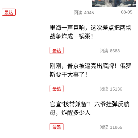
08-05
最热
阅读
4045
里海一声巨响，这次差点把两场
战争炸成一锅粥！
最热
阅读
8688
刚刚，普京被逼亮出底牌！俄罗
斯要干大事了！
最热
阅读
15136
官宣“核常兼备”！六爷挂弹反航
母，炸醒多少人
最热
阅读
11865