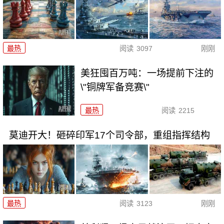
最热
阅读
3097
刚刚
美狂囤百万吨：一场提前下注的
\"铜牌军备竞赛\"
最热
阅读
2215
莫迪开大！砸碎印军17个司令部，重组指挥结构
最热
阅读
3123
刚刚