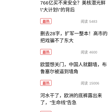
766亿买不来安全？美核潜光鲜
\"大计划\"的背后
最热
阅读
5483
删去28字，扩军一整本！高市的
把戏骗不了东大
最热
阅读
4600
欧盟想关门，中国人就翻墙，布
鲁塞尔被逼到墙角
最热
阅读
15006
河水干了，欧洲的底裤露出来
了，“生命线”告急