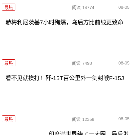
08-05
最热
阅读
14774
赫梅利尼茨基7小时殉爆，乌后方比前线更致命
08-05
最热
阅读
7498
看不见就挨打！歼-15T百公里外一剑封喉F-15J
08-05
最热
阅读
12358
印度满世界绕了一大圈，最后发