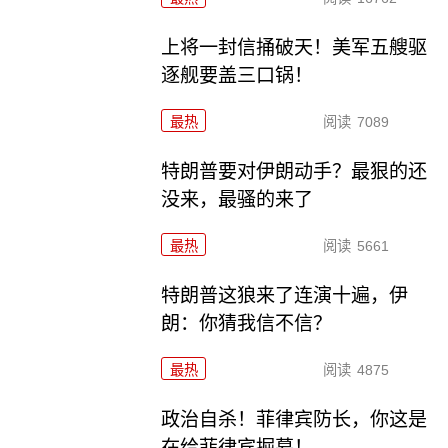
上将一封信捅破天！美军五艘驱
逐舰要盖三口锅！
最热
阅读
7089
特朗普要对伊朗动手？最狠的还
没来，最骚的来了
最热
阅读
5661
特朗普这狼来了连演十遍，伊
朗：你猜我信不信？
最热
阅读
4875
政治自杀！菲律宾防长，你这是
在给菲律宾掘墓！