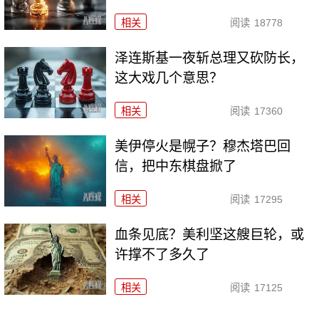
相关
阅读
18778
泽连斯基一夜斩总理又砍防长，
这大戏几个意思？
相关
阅读
17360
美伊停火是幌子？穆杰塔巴回
信，把中东棋盘掀了
相关
阅读
17295
血条见底？美利坚这艘巨轮，或
许撑不了多久了
相关
阅读
17125