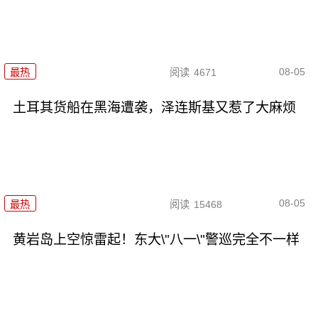
08-05
最热
阅读
4671
土耳其货船在黑海遭袭，泽连斯基又惹了大麻烦
08-05
最热
阅读
15468
黄岩岛上空惊雷起！东大\"八一\"警巡完全不一样