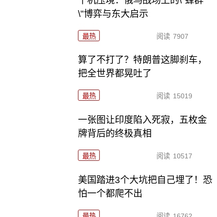
千机压境：俄乌战场上的\"蜂群
\"博弈与东大启示
最热
阅读
7907
算了不打了？特朗普这脚刹车，
把全世界都晃吐了
最热
阅读
15019
一张图让印度陷入死寂，五枚金
牌背后的终极真相
最热
阅读
10517
美国踏进3个大坑把自己埋了！恐
怕一个都爬不出
最热
阅读
16762