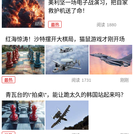
美利坚一场电子战演习，把自家
救护机送了命！
最热
阅读
1880
红海惊涛！沙特摆开大棋局，猫鼠游戏才刚开场
最热
阅读
1731
刚刚
青瓦台的\"拍桌\"，能让跪太久的韩国站起来吗？