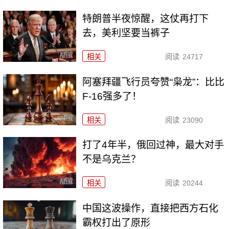
特朗普半夜惊醒，这仗再打下
去，美利坚要当裤子
相关
阅读
24717
阿塞拜疆飞行员夸赞“枭龙”：比比
F-16强多了！
相关
阅读
23090
打了4年半，俄回过神，最大对手
不是乌克兰？
相关
阅读
20244
中国这波操作，直接把西方石化
霸权打出了原形