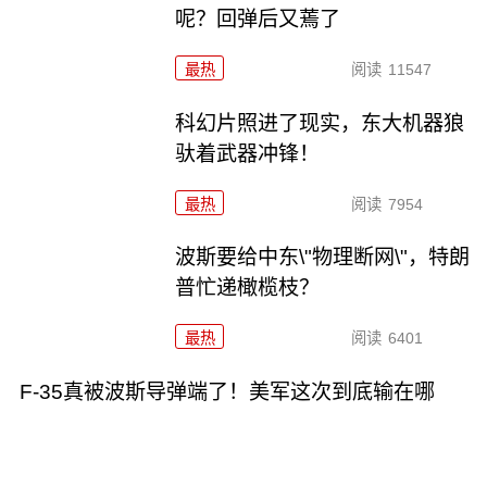
呢？回弹后又蔫了
最热
阅读
11547
科幻片照进了现实，东大机器狼
驮着武器冲锋！
最热
阅读
7954
波斯要给中东\"物理断网\"，特朗
普忙递橄榄枝？
最热
阅读
6401
F-35真被波斯导弹端了！美军这次到底输在哪