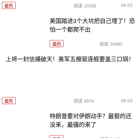
08-03
最热
阅读
10326
美国踏进3个大坑把自己埋了！恐
怕一个都爬不出
最热
阅读
16483
上将一封信捅破天！美军五艘驱逐舰要盖三口锅！
08-03
最热
阅读
6874
特朗普要对伊朗动手？最狠的还
没来，最骚的来了