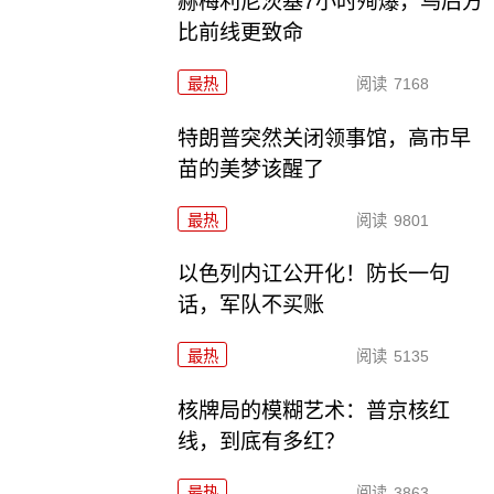
赫梅利尼茨基7小时殉爆，乌后方
比前线更致命
最热
阅读
7168
特朗普突然关闭领事馆，高市早
苗的美梦该醒了
最热
阅读
9801
以色列内讧公开化！防长一句
话，军队不买账
最热
阅读
5135
核牌局的模糊艺术：普京核红
线，到底有多红？
最热
阅读
3863