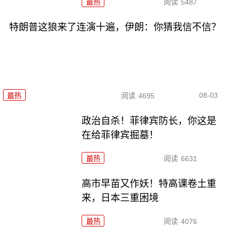
最热
阅读
5487
特朗普这狼来了连演十遍，伊朗：你猜我信不信？
08-03
最热
阅读
4695
政治自杀！菲律宾防长，你这是
在给菲律宾掘墓！
最热
阅读
6631
高市早苗又作妖！特高课卷土重
来，日本三重困境
最热
阅读
4076