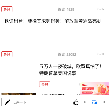
08-02
最热
阅读
4529
铁证出台！菲律宾求锤得锤！解放军黄岩岛亮剑
08-01
最热
阅读
22082
五万人一夜破城，欧盟真怕了！
特朗普拿美国说事
最热
阅读
14962
哈马斯还是跪了？特朗普高调宣
0
0
点评一下
布“历史性协议”