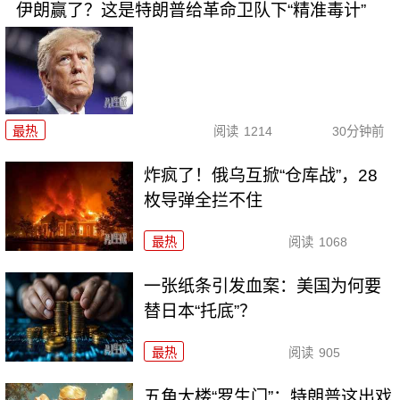
伊朗赢了？这是特朗普给革命卫队下“精准毒计”
最热
阅读
1214
30分钟前
炸疯了！俄乌互掀“仓库战”，28
枚导弹全拦不住
最热
阅读
1068
一张纸条引发血案：美国为何要
替日本“托底”？
最热
阅读
905
五角大楼“罗生门”：特朗普这出戏