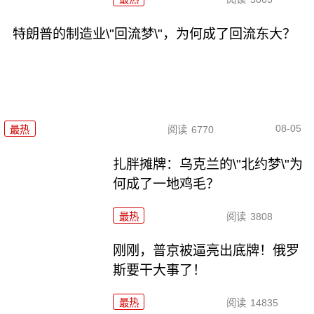
特朗普的制造业\"回流梦\"，为何成了回流东大？
08-05
最热
阅读
6770
扎胖摊牌：乌克兰的\"北约梦\"为
何成了一地鸡毛？
最热
阅读
3808
刚刚，普京被逼亮出底牌！俄罗
斯要干大事了！
最热
阅读
14835