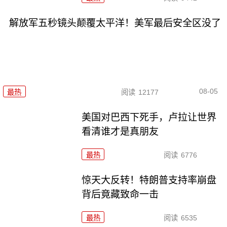
解放军五秒镜头颠覆太平洋！美军最后安全区没了
08-05
最热
阅读
12177
美国对巴西下死手，卢拉让世界
看清谁才是真朋友
最热
阅读
6776
惊天大反转！特朗普支持率崩盘
背后竟藏致命一击
最热
阅读
6535