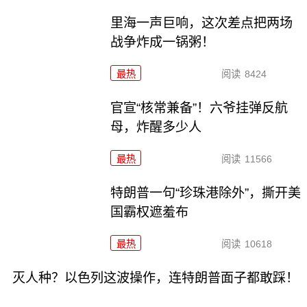
里海一声巨响，这次差点把两场
战争炸成一锅粥！
最热
阅读
8424
官宣“核常兼备”！六爷挂弹反航
母，炸醒多少人
最热
阅读
11566
特朗普一句“珍珠港除外”，撕开美
国霸权遮羞布
最热
阅读
10618
灭人种？以色列这波操作，连特朗普面子都敢踩！