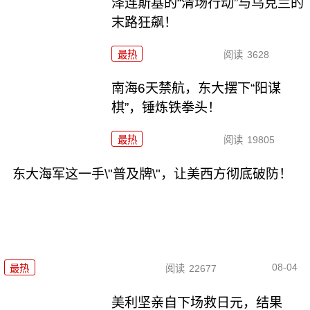
泽连斯基的“清场行动”与乌克兰的
末路狂飙！
最热
阅读
3628
南海6天禁航，东大摆下“阳谋
棋”，锤炼铁拳头！
最热
阅读
19805
东大海军这一手\"普及牌\"，让美西方彻底破防！
08-04
最热
阅读
22677
美利坚亲自下场救日元，结果