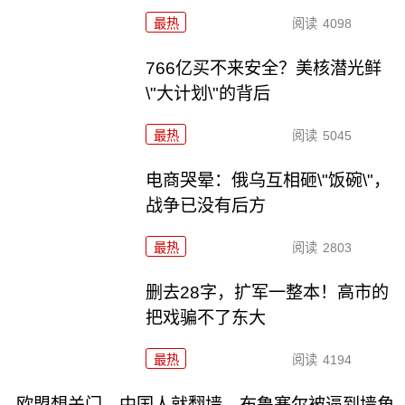
最热
阅读
4098
766亿买不来安全？美核潜光鲜
\"大计划\"的背后
最热
阅读
5045
电商哭晕：俄乌互相砸\"饭碗\"，
战争已没有后方
最热
阅读
2803
删去28字，扩军一整本！高市的
把戏骗不了东大
最热
阅读
4194
欧盟想关门，中国人就翻墙，布鲁塞尔被逼到墙角