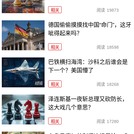
相关
阅读
19873
德国偷偷摸摸找中国“命门”，这牙
呲得起来吗？
相关
阅读
18598
巴铁横扫海湾：沙科之后谁会是
下一个？美国懵了
相关
阅读
18268
泽连斯基一夜斩总理又砍防长，
这大戏几个意思？
相关
阅读
17280