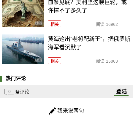
血条见底？美利坚这艘巨轮，或
许撑不了多久了
相关
阅读
16962
黄海这出“老将配新王”，把俄罗斯
海军看沉默了
相关
阅读
15863
热门评论
登陆
0
条评论
我来说两句