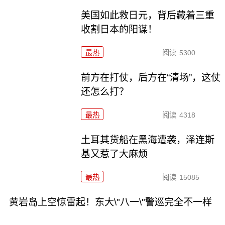
美国如此救日元，背后藏着三重
收割日本的阳谋！
最热
阅读
5300
前方在打仗，后方在“清场”，这仗
还怎么打？
最热
阅读
4318
土耳其货船在黑海遭袭，泽连斯
基又惹了大麻烦
最热
阅读
15085
黄岩岛上空惊雷起！东大\"八一\"警巡完全不一样