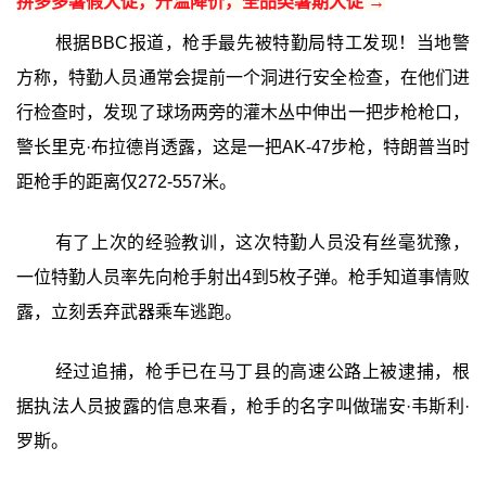
拼多多暑假大促，升温降价，全品类暑期大促 →
根据BBC报道，枪手最先被特勤局特工发现！当地警
方称，特勤人员通常会提前一个洞进行安全检查，在他们进
行检查时，发现了球场两旁的灌木丛中伸出一把步枪枪口，
警长里克·布拉德肖透露，这是一把AK-47步枪，特朗普当时
距枪手的距离仅272-557米。
有了上次的经验教训，这次特勤人员没有丝毫犹豫，
一位特勤人员率先向枪手射出4到5枚子弹。枪手知道事情败
露，立刻丢弃武器乘车逃跑。
经过追捕，枪手已在马丁县的高速公路上被逮捕，根
据执法人员披露的信息来看，枪手的名字叫做瑞安·韦斯利·
罗斯。