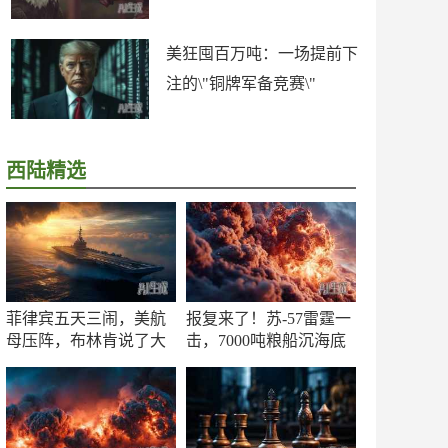
美狂囤百万吨：一场提前下
注的\"铜牌军备竞赛\"
西陆精选
菲律宾五天三闹，美航
报复来了！苏-57雷霆一
母压阵，布林肯说了大
击，7000吨粮船沉海底
实话