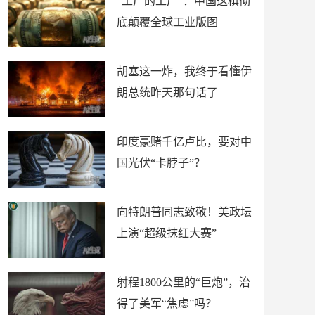
“工厂的工厂”：中国这棋彻
底颠覆全球工业版图
胡塞这一炸，我终于看懂伊
朗总统昨天那句话了
印度豪赌千亿卢比，要对中
国光伏“卡脖子”？
向特朗普同志致敬！美政坛
上演“超级抹红大赛”
射程1800公里的“巨炮”，治
得了美军“焦虑”吗？