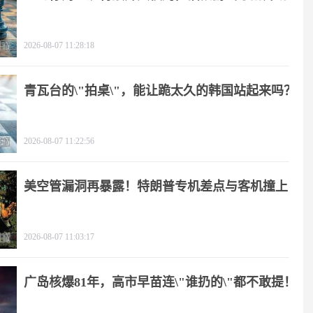
2026-08-07 11:28:18
青瓦台的\"拍桌\"，能让跪太久的韩国站起来吗？
2026-08-07 11:22:56
美空管漏洞再暴露！特朗普专机差点与客机撞上
2026-08-07 11:03:17
广岛核爆81年，高市早苗连\"谁扔的\"都不敢提！