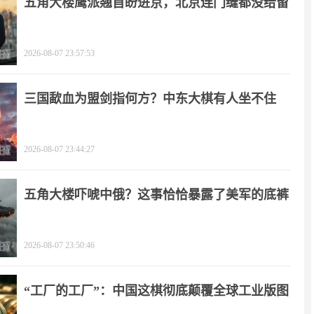
五角大楼鹰派翘首盼进京，北京连门缝都没给留
2026-08-07 23:57:53
三国歃血为盟剑指何方？中东大棋有人坐不住
了！
2026-08-07 23:44:27
五角大楼吓唬中俄？这事恰恰暴露了美军的底裤
2026-08-07 23:50:46
“工厂的工厂”：中国这棋彻底颠覆全球工业版图