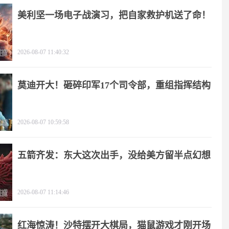
美利坚一场电子战演习，把自家救护机送了命！
2026-08-07 11:40:32
莫迪开大！砸碎印军17个司令部，重组指挥结构
2026-08-07 10:59:58
五箭齐发：东大这次出手，没给美方留半点幻想
2026-08-07 11:14:46
红海惊涛！沙特摆开大棋局，猫鼠游戏才刚开场