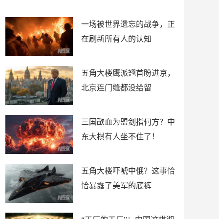
了
裤
一场被世界遗忘的战争，正
在刷新所有人的认知
五角大楼鹰派翘首盼进京，
北京连门缝都没给留
三国歃血为盟剑指何方？中
东大棋有人坐不住了！
五角大楼吓唬中俄？这事恰
恰暴露了美军的底裤