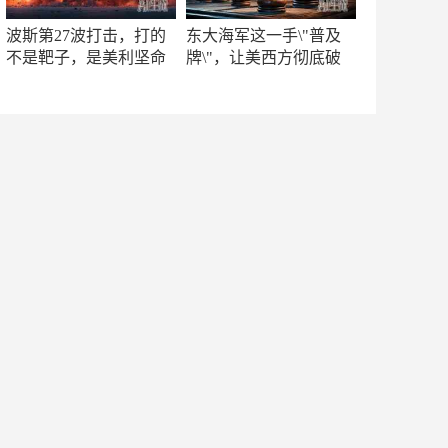
波斯第27波打击，打的
东大海军这一手\"普及
不是靶子，是美利坚命
牌\"，让美西方彻底破
门
防！