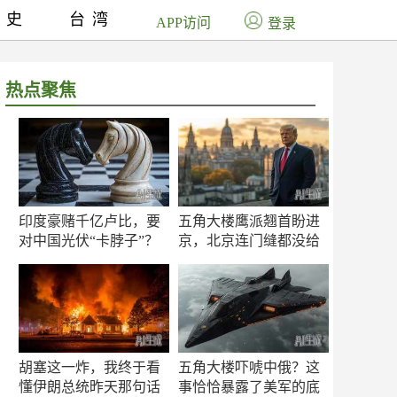
历史
台湾
APP访问
登录
热点聚焦
印度豪赌千亿卢比，要
五角大楼鹰派翘首盼进
对中国光伏“卡脖子”？
京，北京连门缝都没给
留
胡塞这一炸，我终于看
五角大楼吓唬中俄？这
懂伊朗总统昨天那句话
事恰恰暴露了美军的底