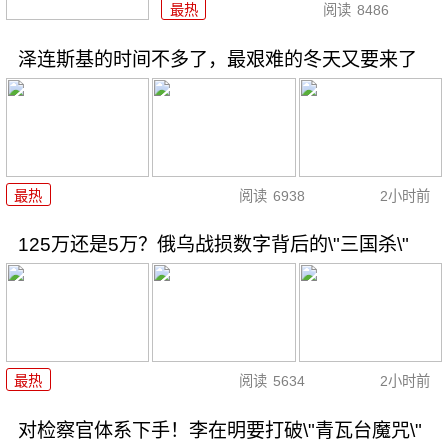
最热
阅读
8486
泽连斯基的时间不多了，最艰难的冬天又要来了
最热
阅读
6938
2小时前
125万还是5万？俄乌战损数字背后的\"三国杀\"
最热
阅读
5634
2小时前
对检察官体系下手！李在明要打破\"青瓦台魔咒\"