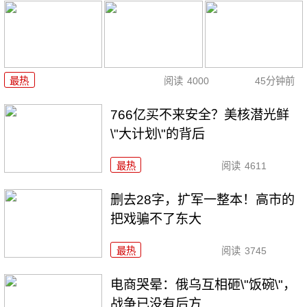
最热
阅读
4000
45分钟前
766亿买不来安全？美核潜光鲜
\"大计划\"的背后
最热
阅读
4611
删去28字，扩军一整本！高市的
把戏骗不了东大
最热
阅读
3745
电商哭晕：俄乌互相砸\"饭碗\"，
战争已没有后方