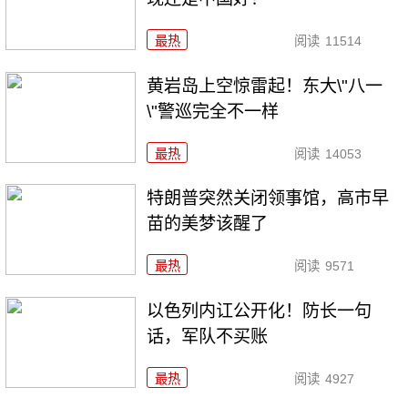
最热
阅读
11514
黄岩岛上空惊雷起！东大\"八一
\"警巡完全不一样
最热
阅读
14053
特朗普突然关闭领事馆，高市早
苗的美梦该醒了
最热
阅读
9571
以色列内讧公开化！防长一句
话，军队不买账
最热
阅读
4927