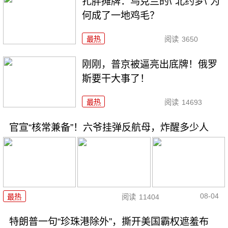
扎胖摊牌：乌克兰的\"北约梦\"为
何成了一地鸡毛？
最热
阅读
3650
刚刚，普京被逼亮出底牌！俄罗
斯要干大事了！
最热
阅读
14693
官宣“核常兼备”！六爷挂弹反航母，炸醒多少人
08-04
最热
阅读
11404
特朗普一句“珍珠港除外”，撕开美国霸权遮羞布