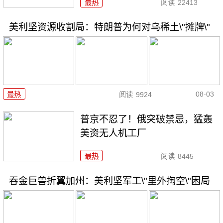
最热
阅读
22413
美利坚资源收割局：特朗普为何对乌稀土\"摊牌\"
08-03
最热
阅读
9924
普京不忍了！俄突破禁忌，猛轰
美资无人机工厂
最热
阅读
8445
吞金巨兽折翼加州：美利坚军工\"里外掏空\"困局