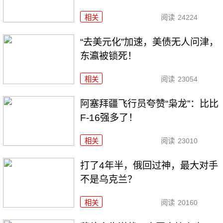
相关
阅读
24224
“去美元化”加速，美债无人问津，
东瀛被锁死！
相关
阅读
23054
阿塞拜疆飞行员夸赞“枭龙”：比比
F-16强多了！
相关
阅读
23010
打了4年半，俄回过神，最大对手
不是乌克兰？
相关
阅读
20160