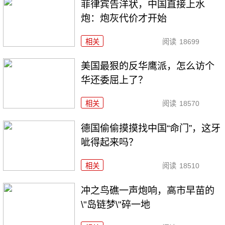
菲律宾告洋状，中国直接上水
炮：炮灰代价才开始
相关
阅读
18699
美国最狠的反华鹰派，怎么访个
华还委屈上了？
相关
阅读
18570
德国偷偷摸摸找中国“命门”，这牙
呲得起来吗？
相关
阅读
18510
冲之鸟礁一声炮响，高市早苗的
\"岛链梦\"碎一地