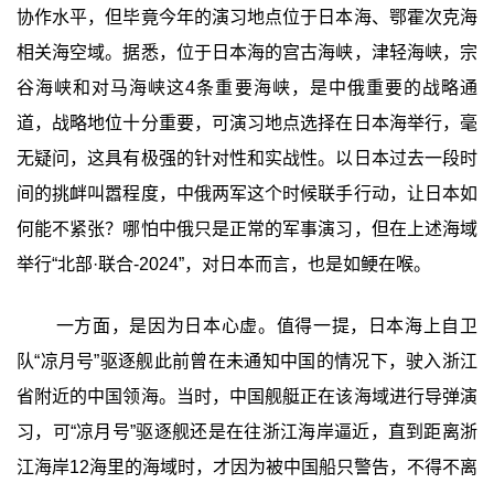
协作水平，但毕竟今年的演习地点位于日本海、鄂霍次克海
相关海空域。据悉，位于日本海的宫古海峡，津轻海峡，宗
谷海峡和对马海峡这4条重要海峡，是中俄重要的战略通
道，战略地位十分重要，可演习地点选择在日本海举行，毫
无疑问，这具有极强的针对性和实战性。以日本过去一段时
间的挑衅叫嚣程度，中俄两军这个时候联手行动，让日本如
何能不紧张？哪怕中俄只是正常的军事演习，但在上述海域
举行“北部·联合-2024”，对日本而言，也是如鲠在喉。
一方面，是因为日本心虚。值得一提，日本海上自卫
队“凉月号”驱逐舰此前曾在未通知中国的情况下，驶入浙江
省附近的中国领海。当时，中国舰艇正在该海域进行导弹演
习，可“凉月号”驱逐舰还是在往浙江海岸逼近，直到距离浙
江海岸12海里的海域时，才因为被中国船只警告，不得不离