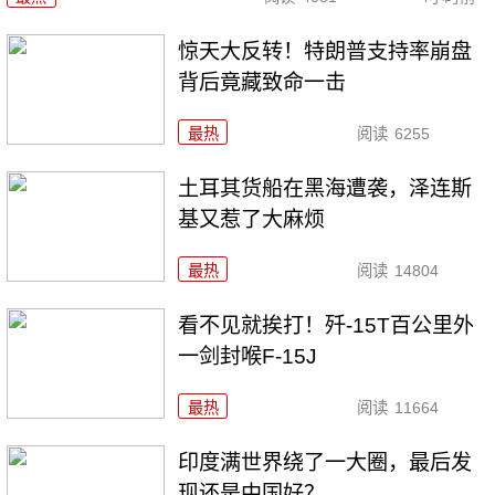
惊天大反转！特朗普支持率崩盘
背后竟藏致命一击
最热
阅读
6255
土耳其货船在黑海遭袭，泽连斯
基又惹了大麻烦
最热
阅读
14804
看不见就挨打！歼-15T百公里外
一剑封喉F-15J
最热
阅读
11664
印度满世界绕了一大圈，最后发
现还是中国好？