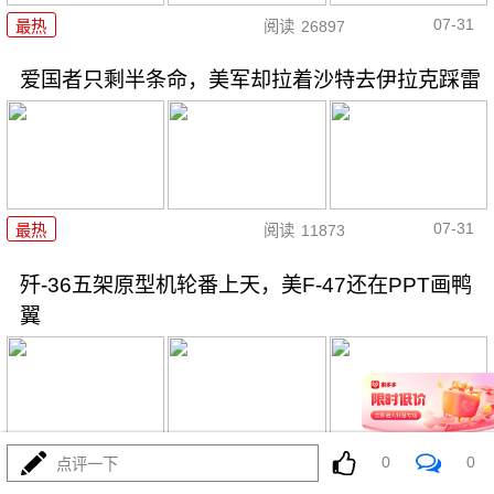
07-31
最热
阅读
26897
爱国者只剩半条命，美军却拉着沙特去伊拉克踩雷
07-31
最热
阅读
11873
歼-36五架原型机轮番上天，美F-47还在PPT画鸭
翼
0
0
07-31
点评一下
最热
阅读
20718