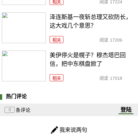
相关
阅读
17224
泽连斯基一夜斩总理又砍防长，
这大戏几个意思？
相关
阅读
17206
美伊停火是幌子？穆杰塔巴回
信，把中东棋盘掀了
相关
阅读
17018
热门评论
登陆
0
条评论
我来说两句