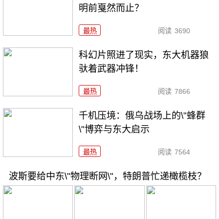
明前戛然而止？
最热
阅读
3690
科幻片照进了现实，东大机器狼
驮着武器冲锋！
最热
阅读
7866
千机压境：俄乌战场上的\"蜂群
\"博弈与东大启示
最热
阅读
7564
波斯要给中东\"物理断网\"，特朗普忙递橄榄枝？