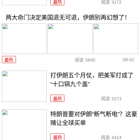
最热
阅读
9172
两大命门决定美国退无可退，伊朗别再幻想了！
08-02
最热
阅读
6845
打伊朗五个月仗，把美军打成了
“十口锅九个盖”
最热
阅读
5273
特朗普要对伊朗“断气断电”？这豪
赌让全球买单
最热
阅读
4424