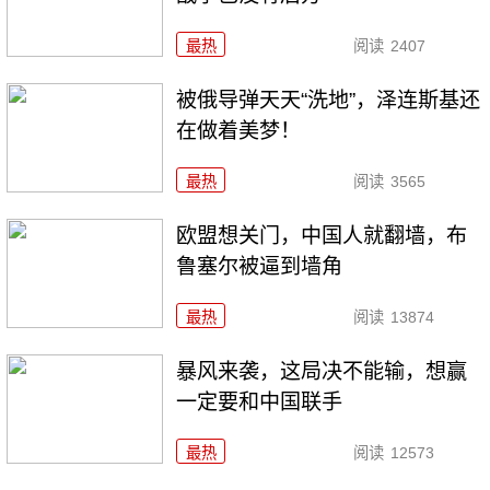
最热
阅读
2407
被俄导弹天天“洗地”，泽连斯基还
在做着美梦！
最热
阅读
3565
欧盟想关门，中国人就翻墙，布
鲁塞尔被逼到墙角
最热
阅读
13874
暴风来袭，这局决不能输，想赢
一定要和中国联手
最热
阅读
12573