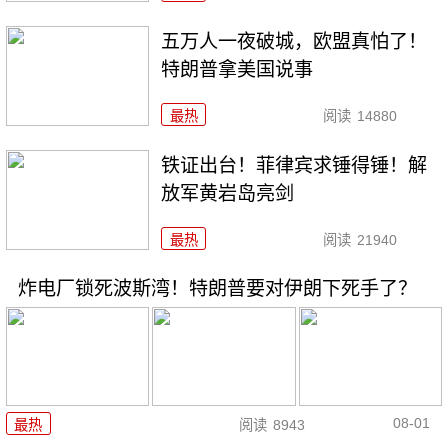
五万人一夜破城，欧盟真怕了！
特朗普拿美国说事
最热
阅读
14880
铁证出台！菲律宾求锤得锤！解
放军黄岩岛亮剑
最热
阅读
21940
炸电厂锁死波斯湾！特朗普要对伊朗下死手了？
08-01
最热
阅读
8943