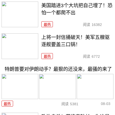
美国踏进3个大坑把自己埋了！恐
怕一个都爬不出
最热
阅读
16382
上将一封信捅破天！美军五艘驱
逐舰要盖三口锅！
最热
阅读
6772
特朗普要对伊朗动手？最狠的还没来，最骚的来了
08-03
最热
阅读
5381